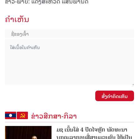
ຂ່າວ-ພາບ: ແດງສະຫວັດ ແສນພານິດ
ຄໍາເຫັນ
ສົ່ງຄໍາຄິດເຫັນ
ຂ່າວສືກສາ-ກິລາ
ມຊ ເນັ້ນໃສ່ 4 ປັດໄຈຫຼັກ ພັດທະນາ
ບຸກຄະລາກອນສື່ສານມວນຊົນ ໃຫ້ເປັນ