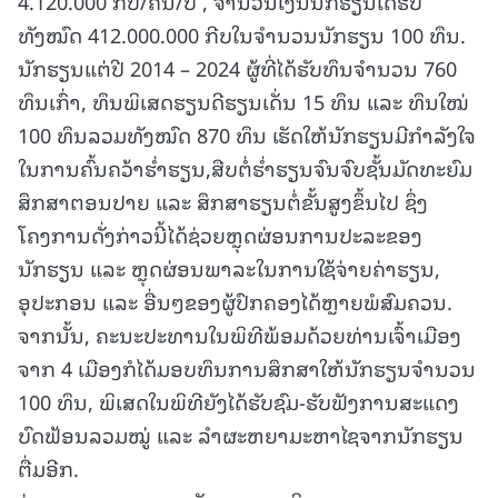
4.120.000 ກີບ/ຄົນ/ປີ , ຈໍານວນເງິນນັກຮຽນໄດ້ຮັບ
ທັງໝົດ 412.000.000 ກີບໃນຈໍານວນນັກຮຽນ 100 ທຶນ.
ນັກຮຽນແຕ່ປີ 2014 – 2024 ຜູ້ທີ່ໄດ້ຮັບທຶນຈໍານວນ 760
ທຶນເກົ່າ, ທຶນພິເສດຮຽນດີຮຽນເດັ່ນ 15 ທຶນ ແລະ ທຶນໃໝ່
100 ທຶນລວມທັງໝົດ 870 ທຶນ ເຮັດໃຫ້ນັກຮຽນມີກໍາລັງໃຈ
ໃນການຄົ້ນຄວ້າຮໍ່າຮຽນ,ສືບຕໍ່ຮໍ່າຮຽນຈົນຈົບຊັ້ນມັດທະຍົມ
ສຶກສາຕອນປາຍ ແລະ ສຶກສາຮຽນຕໍ່ຂັ້ນສູງຂຶ້ນໄປ ຊຶ່ງ
ໂຄງການດັ່ງກ່າວນີ້ໄດ້ຊ່ວຍຫຼຸດຜ່ອນການປະລະຂອງ
ນັກຮຽນ ແລະ ຫຼຸດຜ່ອນພາລະໃນການໃຊ້ຈ່າຍຄ່າຮຽນ,
ອຸປະກອນ ແລະ ອື່ນໆຂອງຜູ້ປົກຄອງໄດ້ຫຼາຍພໍສົມຄວນ.
ຈາກນັ້ນ, ຄະນະປະທານໃນພິທີພ້ອມດ້ວຍທ່ານເຈົ້າເມືອງ
ຈາກ 4 ເມືອງກໍໄດ້ມອບທຶນການສຶກສາໃຫ້ນັກຮຽນຈໍານວນ
100 ທຶນ, ພິເສດໃນພິທີຍັງໄດ້ຮັບຊົມ-ຮັບຟັງການສະແດງ
ບົດຟ້ອນລວມໝູ່ ແລະ ລໍາຜະຫຍາມະຫາໄຊຈາກນັກຮຽນ
ຕື່ມອີກ.