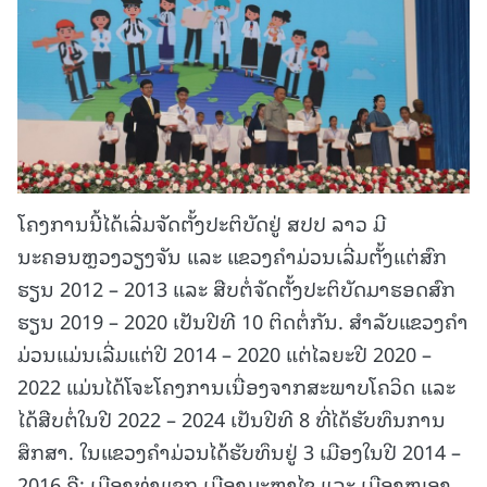
ໂຄງການນີ້ໄດ້ເລີ່ມຈັດຕັ້ງປະຕິບັດຢູ່ ສປປ ລາວ ມີ
ນະຄອນຫຼວງວຽງຈັນ ແລະ ແຂວງຄໍາມ່ວນເລີ່ມຕັ້ງແຕ່ສົກ
ຮຽນ 2012 – 2013 ແລະ ສືບຕໍ່ຈັດຕັ້ງປະຕິບັດມາຮອດສົກ
ຮຽນ 2019 – 2020 ເປັນປີທີ 10 ຕິດຕໍ່ກັນ. ສໍາລັບແຂວງຄໍາ
ມ່ວນແມ່ນເລີ່ມແຕ່ປີ 2014 – 2020 ແຕ່ໄລຍະປີ 2020 –
2022 ແມ່ນໄດ້ໂຈະໂຄງການເນື່ອງຈາກສະພາບໂຄວິດ ແລະ
ໄດ້ສືບຕໍ່ໃນປີ 2022 – 2024 ເປັນປີທີ 8 ທີ່ໄດ້ຮັບທຶນການ
ສຶກສາ. ໃນແຂວງຄໍາມ່ວນໄດ້ຮັບທຶນຢູ່ 3 ເມືອງໃນປີ 2014 –
2016 ຄື: ເມືອງທ່າແຂກ,ເມືອງມະຫາໄຊ ແລະ ເມືອງໜອງ