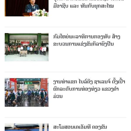
ມືອາຊີບ ແລະ ທັນກັບຍຸກສະໄໝ
ກົມໃຫຍ່ພະລາທິການກອງທັບ ສ້າງ
ຂະບວນການແຂ່ງຂັນກິລາຍິງປືນ
ງານທ່າແຂກ ໄບລ໌ຄິງ ຊາເລນຈ໌ ຕັ້ງເປົ້າ
ຍົກລະດັບການທ່ອງທ່ຽວ ແຂວງຄໍາ
ມ່ວນ
ສະໂມສອນເຄເອັມທີ ຄອງຂັນ