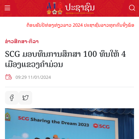
ຕ້ອນຮັບປີທ່ອງທ່ຽວລາວ 2024 ປະຊາຊົນລາວທຸກຄົນຈົ່ງພ້ອມເປັນເຈ
ຂ່າວສືກສາ-ກິລາ
SCG ມອບທຶນການສຶກສາ 100 ທຶນໃຫ້ 4
ເມືອງແຂວງຄໍາມ່ວນ
09:29 11/01/2024