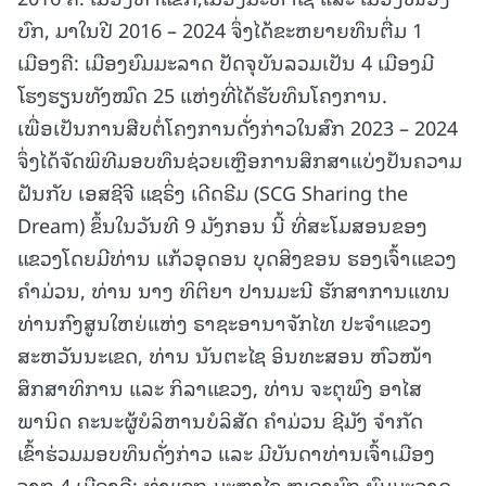
ບົກ, ມາໃນປີ 2016 – 2024 ຈຶ່ງໄດ້ຂະຫຍາຍທຶນຕື່ມ 1
ເມືອງຄື: ເມືອງຍົມມະລາດ ປັດຈຸບັນລວມເປັນ 4 ເມືອງມີ
ໂຮງຮຽນທັງໝົດ 25 ແຫ່ງທີ່ໄດ້ຮັບທຶນໂຄງການ.
ເພື່ອເປັນການສືບຕໍ່ໂຄງການດັ່ງກ່າວໃນສົກ 2023 – 2024
ຈຶ່ງໄດ້ຈັດພິທີມອບທຶນຊ່ວຍເຫຼືອການສຶກສາແບ່ງປັນຄວາມ
ຝັນກັບ ເອສຊີຈີ ແຊຣິ່ງ ເດີດຣີມ (SCG Sharing the
Dream) ຂຶ້ນໃນວັນທີ 9 ມັງກອນ ນີ້ ທີ່ສະໂມສອນຂອງ
ແຂວງໂດຍມີທ່ານ ແກ້ວອຸດອນ ບຸດສິງຂອນ ຮອງເຈົ້າແຂວງ
ຄໍາມ່ວນ, ທ່ານ ນາງ ທິຕິຍາ ປານມະນີ ຮັກສາການແທນ
ທ່ານກົງສູນໃຫຍ່ແຫ່ງ ຣາຊະອານາຈັກໄທ ປະຈໍາແຂວງ
ສະຫວັນນະເຂດ, ທ່ານ ນັນຕະໄຊ ອິນທະສອນ ຫົວໜ້າ
ສຶກສາທິການ ແລະ ກິລາແຂວງ, ທ່ານ ຈະຕຸພົງ ອາໄສ
ພານິດ ຄະນະຜູ້ບໍລິຫານບໍລິສັດ ຄໍາມ່ວນ ຊີມັງ ຈໍາກັດ
ເຂົ້າຮ່ວມມອບທຶນດັ່ງກ່າວ ແລະ ມີບັນດາທ່ານເຈົ້າເມືອງ
ຈາກ 4 ເມືອງຄື: ທ່າແຂກ,ມະຫາໄຊ,ໜອງບົກ,ຍົມມະລາດ