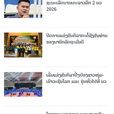
ຊະນະເລີດບານເຕະລາວລີກ 2 ນວ
2026
ປິດການແຂ່ງຂັນກິລາກະຕໍ້ຊີງຂັນທ່ານ
ຮອງນາຍົກລັດຖະມົນຕີ
ເລີ່ມແຂ່ງຂັນກິລາປິ່ງປ່ອງຊາວໜຸ່ມ-
ເຍົາວະຊົນໂລກ ແລະ ຮຸ່ນທົ່ວໄປທີ່ ນວ