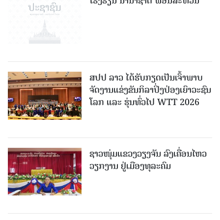
ໂຮງຮຽນ ນານາຊາດ ພອນສະຫວັນ
ສປປ ລາວ ໄດ້ຮັບກຽດເປັນເຈົ້າພາບ
ຈັດງານແຂ່ງຂັນກິລາປິ່ງປ່ອງເຍົາວະຊົນ
ໂລກ ແລະ ຮຸ່ນທົ່ວໄປ WTT 2026
ຊາວໜຸ່ມແຂວງວຽງຈັນ ລົງເຄື່ອນໄຫວ
ວຽກງານ ຢູ່ເມືອງທຸລະຄົມ