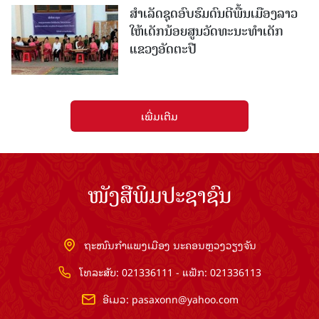
ສຳເລັດຊຸດອົບຮົມດົນຕີພື້ນເມືອງລາວ
ໃຫ້ເດັກນ້ອຍສູນວັດທະນະທຳເດັກ
ແຂວງອັດຕະປື
ເພີ່ມເຕີມ
ໜັງສືພິມປະຊາຊົນ
ຖະໜົນກຳແພງເມືອງ ນະຄອນຫຼວງວຽງຈັນ
ໂທລະສັບ: 021336111 - ແຟັກ: 021336113
ອີເມວ:
pasaxonn@yahoo.com