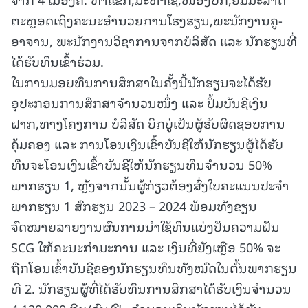
ຕະຫຼອດເຖິງຄະນະອໍານວຍການໂຮງຮຽນ,ພະນັກງານຄູ-
ອາຈານ, ພະນັກງານວິຊາການຈາກບໍລິສັດ ແລະ ນັກຮຽນທີ່
ໄດ້ຮັບທຶນເຂົ້າຮ່ວມ.
ໃນການມອບທຶນການສຶກສາໃນຄັ້ງນີ້ນັກຮຽນຈະໄດ້ຮັບ
ອຸປະກອນການສຶກສາຈໍານວນໜຶ່ງ ແລະ ປຶ້ມບັນຊີເງິນ
ຝາກ,ທາງໂຄງການ ບໍລິສັດ ບິກບູ່ເປັນຜູ້ຮັບຜິດຊອບການ
ຄຸ້ມຄອງ ແລະ ການໂອນເງິນເຂົ້າບັນຊີໃຫ້ນັກຮຽນຜູ້ໄດ້ຮັບ
ທຶນຈະໂອນເງິນເຂົ້າບັນຊີໃຫ້ນັກຮຽນທຶນຈໍານວນ 50%
ພາກຮຽນ 1, ຫຼັງຈາກນັ້ນຜູ້ກ່ຽວຕ້ອງສົ່ງໃບຄະແນນປະຈໍາ
ພາກຮຽນ 1 ສົກຮຽນ 2023 – 2024 ພ້ອມທັງຂຽນ
ຈົດໝາຍລາຍງານຜົນການນໍາໃຊ້ທຶນແບ່ງປັນຄວາມຝັນ
SCG ໃຫ້ຄະນະກໍາມະການ ແລະ ເງິນທີ່ຍັງເຫຼືອ 50% ຈະ
ຖືກໂອນເຂົ້າບັນຊີຂອງນັກຮຽນທຶນທັງໝົດໃນຕົ້ນພາກຮຽນ
ທີ 2. ນັກຮຽນຜູ້ທີ່ໄດ້ຮັບທຶນການສຶກສາໄດ້ຮັບເງິນຈໍານວນ