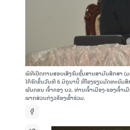
ພິທີເປີດການສອບເສັງຈົບຊັ້ນສາຍສາມັນສຶກສາ (
ໄດ້ຈັດຂຶ້ນວັນທີ 6 ມິຖຸນານີ້ ທີ່ໂຮງຮຽນມັດທະຍ
ພັນດອນ ເຈົ້າຄອງ ນວ, ທ່ານເຈົ້າເມືອງ-ຮອງເຈົ້
ພາກສ່ວນກ່ຽວຂ້ອງເຂົ້າຮ່ວມ.