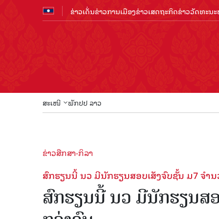
ຂ່າວເດັ່ນ
ຂ່າວການເມືອງ
ຂ່າວເສດຖະກິດ
ຂ່າວວັດທະນະທ
ສະເໜີ
ພັກປປ ລາວ
ຂ່າວສືກສາ-ກິລາ
ສົກຮຽນນີ້ ນວ ມີນັກຮຽນສອບເສັງຈົບຊັ້ນ ມ7 ຈຳນ
ສົກຮຽນນີ້ ນວ ມີນັກຮຽນສ