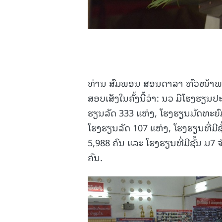
ທ່ານ ສົມພອນ ສອນດາລາ ຫົວໜ້າພ
ສອບເສັງໃນຄັ້ງນີ້ວ່າ: ນວ ມີໂຮງຮຽນ
ຮຽນລັດ 333 ແຫ່ງ, ໂຮງຮຽນມັດທະຍົ
ໂຮງຮຽນລັດ 107 ແຫ່ງ, ໂຮງຮຽນທີ່ມີຊັ້
5,988 ຄົນ ແລະ ໂຮງຮຽນທີ່ມີຊັ້ນ ມ7 
ຄົນ.