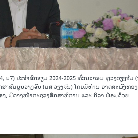
ມ4, ມ7) ປະຈຳສົກຮຽນ 2024-2025 ທົ່ວນະຄອນ ຫຼວງວຽງຈັນ 
ົມສຶກສາສົມບູນວຽງຈັນ (ມສ ວຽງຈັນ) ໂດຍມີທ່ານ ອາດສະພັງທອງ 
າເມືອງ, ມີຕາງໜ້າກະຊວງສຶກສາທິການ ແລະ ກິລາ ພ້ອມດ້ວຍ