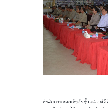
ສຳລັບການສອບເສັງຈົບຊັ້ນ ມ4 ຈະໄດ້ຈ