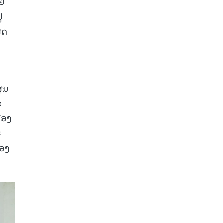
່ຍ
່
ສດ
ສູນ
ະ
ືອງ
ະ
ືອງ