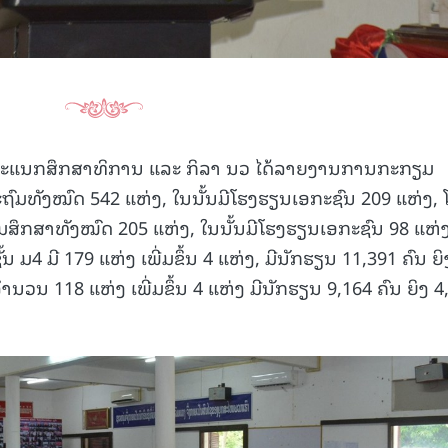
ະແນກສຶກສາທິການ ແລະ ກິລາ ນວ ໄດ້ລາຍງານການກະກຽມ
ປະຖົມທັງໝົດ 542 ແຫ່ງ, ໃນນັ້ນມີໂຮງຮຽນເອກະຊົນ 209 ແຫ່ງ, 
ມສຶກສາທັງໝົດ 205 ແຫ່ງ, ໃນນັ້ນມີໂຮງຮຽນເອກະຊົນ 98 ແຫ່ງ
ນ ມ4 ມີ 179 ແຫ່ງ ເພີ່ມຂຶ້ນ 4 ແຫ່ງ, ມີນັກຮຽນ 11,391 ຄົນ ຍິ
ຈຳນວນ 118 ແຫ່ງ ເພີ່ມຂຶ້ນ 4 ແຫ່ງ ມີນັກຮຽນ 9,164 ຄົນ ຍິງ 4