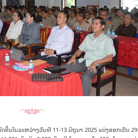
ັດຂຶ້ນໃນລະຫວ່າງວັນທີ 11-13 ມິຖຸນາ 2025 ແບ່ງອອກເປັນ 29