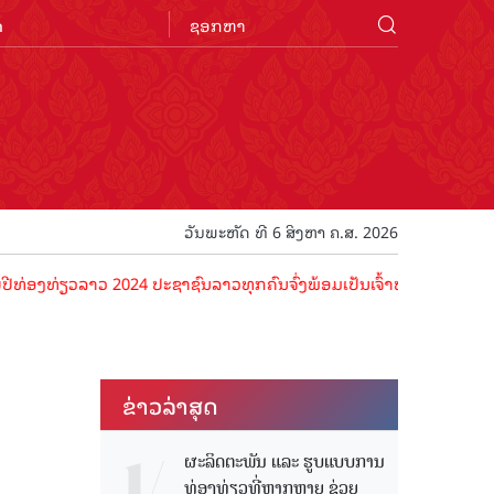
n
ວັນພະຫັດ ທີ 6 ສິງຫາ ຄ.ສ. 2026
າວ 2024 ປະຊາຊົນລາວທຸກຄົນຈົ່ງພ້ອມເປັນເຈົ້າພາບທີ່ດີ ຕ້ອນຮັບນັກທ່ອງທ
ຂ່າວ​ລ່າ​ສຸດ
ຜະລິດຕະພັນ ແລະ ຮູບແບບການ
ທ່ອງທ່ຽວທີ່ຫຼາກຫຼາຍ ຊ່ວຍ