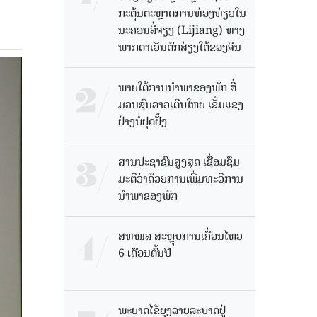
ກະຕຸ້ນຕະຫຼາດການທ່ອງທ່ຽວໃນ
ນະຄອນລີ່ຈຽງ (Lijiang) ທາງ
ພາກຕາເວັນຕົກສ່ຽງໃຕ້ຂອງຈີນ
ພາຍໃຕ້ການນໍາພາຂອງພັກ ສື່
ມວນຊົນລາວເຕີບໃຫຍ່ ເຂັ້ມແຂງ
ຢ່າງບໍ່ຢຸດຢັ້ງ
ສານປະຊາຊົນສູງສຸດ ເຊື່ອມຊຶມ
ມະຕິວ່າດ້ວຍການເພີ່ມທະວີການ
ນຳພາຂອງພັກ
ສທໜລ ສະຫຼຸບການເຄື່ອນໄຫວ
6 ເດືອນຕົ້ນປີ
ພະຍາດໄຂ້ຍຸງລາຍລະບາດຢູ່