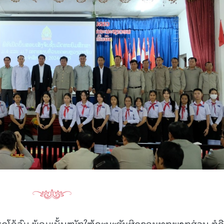
ກຽດໂອ້ລົມ ພ້ອມເນັ້ນໜັກໃຫ້ຄະນະຮັບຜິດຊອບທຸກພາກສ່ວນ ກໍຄື