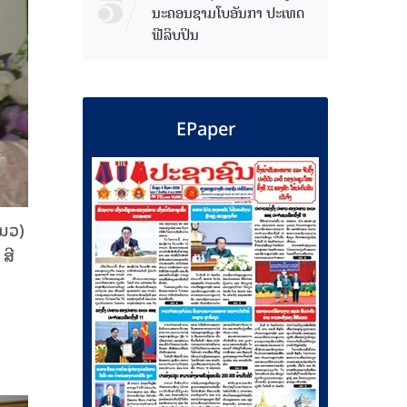
ນະຄອນຊາມໂບ​ອັນກາ ປະເທດ
ຟີລິບປິນ
EPaper
(ນວ)
ສີ