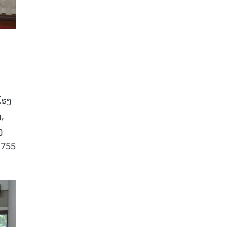
ໂຮງ
,
ງ
,755