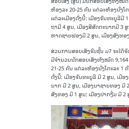
ສອບເສັງ (ສູນ) ມີນັກສອບເສັງທັງໝົດ 
ຫ້ອງລະ 20-25 ຄົນ ແຕ່ລະຫ້ອງນັ່ງໂຕ
ແຕ່ລະເມືອງດັ່ງນີ້: ເມືອງຈັນທະບູລີມີ
ຖາມີ 4 ສູນ, ເມືອງສີສັດຕະນາກມີ 3 ສ
ຫາດຊາຍຟອງມີ 2 ສູນ, ເມືອງສັງທອງມີ 
ສ່ວນການສອບເສັງຈົບຊັ້ນ ມ7 ຈະໄດ້ຈັ
ມີຈໍານວນນັກສອບເສັງທັງໝົດ 9,164 
21-25 ຄົນ ແຕ່ລະຫ້ອງນັ່ງໂຕະລະ 1 ຄ
ດັ່ງນີ້: ເມືອງຈັນທະບູລີ ມີ 2 ສູນ, ເ
ນາກ ມີ 2 ສູນ, ເມືອງນາຊາຍທອງ ມີ 2 
ສັງທອງ ມີ 1 ສູນ; ເມືອງປາກງື່ມ ມີ 2 