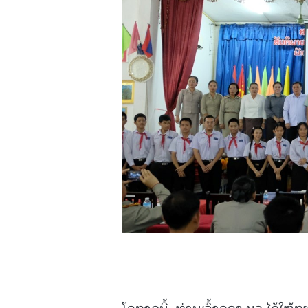
ໂອກາດນີ້, ທ່ານເຈົ້າຄອງ ນວ ໄດ້ໃຫ້