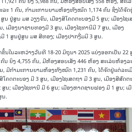
11,921 ຄົນ ຍິງ 5,988 ຄົນ, ມີຫ້ອງສອບເສັງ 558 ຫ້ອງ, ສະເລ
ະລະ 1 ຄົນ, ກໍາມະການຍາມຫ້ອງທັງໝົດ 1,174 ຄົນ ຊຶ່ງໄດ້ຈັດຢູ
 1 ສູນ ຢູ່ສູນ ມສ ວຽງຈັນ, ເມືອງສີໂຄດຕະບອງມີ 5 ສູນ; ເມືອງໄຊເ
ູນ, ເມືອງນາຊາຍທອງມີ 3 ສູນ, ເມືອງໄຊທານີມີ 7 ສູນ, ເມືອງ
1 ສູນຢູ່ສູນ ມສ ສີທອງ; ເມືອງປາກງື່ມມີ 3 ສູນ.
ດຂຶ້ນໃນລະຫວ່າງວັນທີ 18-20 ມິຖຸນາ 2025 ແບ່ງອອກເປັນ 22 
ຄົນ ຍິງ 4,755 ຄົນ, ມີຫ້ອງສອບເສັງ 446 ຫ້ອງ ສະເລ່ຍຫ້ອງລ
ົນ, ມີກໍາມະການຍາມຫ້ອງທັງໝົດ 1,231 ຄົນ, ໄດ້ຈັດຢູ່ແຕ່ລະເມ
ມືອງສີໂຄດຕະບອງ ມີ 3 ສູນ, ເມືອງໄຊເສດຖາ ມີ 3 ສູນ, ເມືອງສີສັດຕ
ສູນ; ເມືອງໄຊທານີ ມີ 6 ສູນ; ເມືອງຫາດຊາຍຟອງ ມີ 1 ສູນ; ເມ
ສູນ.