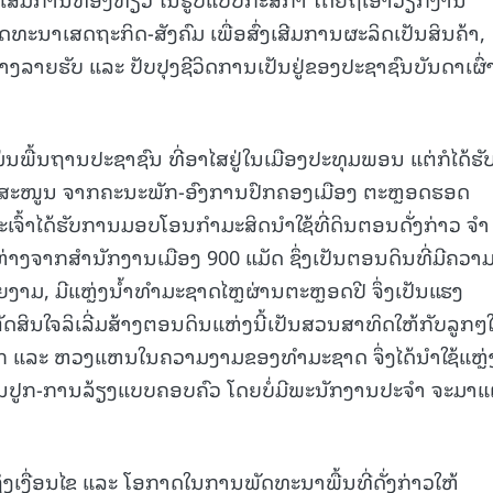
ດທະນາເສດຖະກິດ-ສັງຄົມ ເພື່ອສົ່ງເສີມການຜະລິດເປັນສິນຄ້າ,
ງລາຍຮັບ ແລະ ປັບປຸງຊີວິດການເປັນຢູ່ຂອງປະຊາຊົນບັນດາເຜົ່
ແມ່ນພື້ນຖານປະຊາຊົນ ທີ່ອາໄສຢູ່ໃນເມືອງປະທຸມພອນ ແຕ່ກໍໄດ້ຮັ
ັບສະໜູນ ຈາກຄະນະພັກ-ອົງການປົກຄອງເມືອງ ຕະຫຼອດຮອດ
ະເຈົ້າໄດ້ຮັບການມອບໂອນກໍາມະສິດນໍາໃຊ້ທີ່ດິນຕອນດັ່ງກ່າວ ຈໍາ
0 ຫ່າງຈາກສໍານັກງານເມືອງ 900 ແມັດ ຊຶ່ງເປັນຕອນດິນທີ່ມີຄວາ
ມ, ມີແຫຼ່ງນໍ້າທໍາມະຊາດໄຫຼຜ່ານຕະຫຼອດປີ ຈຶ່ງເປັນແຮງ
ຕັດສິນໃຈລິເລີ່ມສ້າງຕອນດິນແຫ່ງນີ້ເປັນສວນສາທິດໃຫ້ກັບລູກໆ
້ຮັກ ແລະ ຫວງແຫນໃນຄວາມງາມຂອງທໍາມະຊາດ ຈຶ່ງໄດ້ນໍາໃຊ້ແຫຼ່
ນປູກ-ການລ້ຽງແບບຄອບຄົວ ໂດຍບໍ່ມີພະນັກງານປະຈໍາ ຈະມາແ
ິງເງື່ອນໄຂ ແລະ ໂອກາດໃນການພັດທະນາພື້ນທີ່ດັ່ງກ່າວໃຫ້