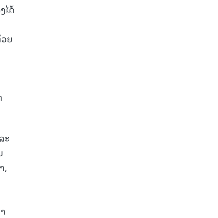
ງໄດ້
້ວຍ
ກ
ແລະ
ນ
າ,
ນາ