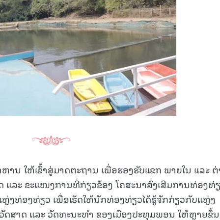
ຫານ ໃຫ້ເຂົ້າສູ່ມາດຕະຖານ ເພື່ອຮອງຮັບແຂກ ພາຍໃນ ແລະ ຕ່
ລັດ ແລະ ຂະແໜງການທີ່ກ່ຽວຂ້ອງ ໂຄສະນາສົ່ງເສີມການທ່ອງທ່
ຼ່ງທ່ອງທ່ຽວ ເພື່ອເຮັດໃຫ້ນັກທ່ອງທ່ຽວໄດ້ຮູ້ຈັກກ່ຽວກັບແຫຼ່ງ
ັດສາດ ແລະ ວັດທະນະທຳ ຂອງເມືອງປະທຸມພອນ ໃຫ້ຫຼາຍຂຶ້ນ