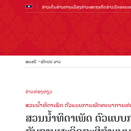
ຂ່າວເດັ່ນ
ຂ່າວການເມືອງ
ຂ່າວເສດຖະກິດ
ຂ່າວວັດທະນະທ
ສະເໜີ
ພັກປປ ລາວ
ຂ່າວທ່ອງທ່ຽວ
ສວນນໍ້າທິດາເພັດ ຕົວແບບການພັດທະນາການທ່ອ
ສວນນໍ້າທິດາເພັດ ຕົວແບ