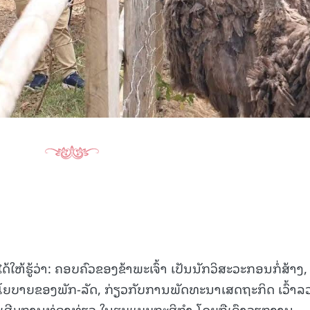
15.040(07-08-20
ຫ້ຮູ້ວ່າ: ຄອບຄົວຂອງຂ້າພະເຈົ້າ ເປັນນັກວິສະວະກອນກໍ່ສ້າງ,
ນະໂຍບາຍຂອງພັກ-ລັດ, ກ່ຽວກັບການພັດທະນາເສດຖະກິດ ເວົ້າລ
່ງເສີມການທ່ອງທ່ຽວ ໃນຮູບແບບກະສິກຳ ໂດຍຖືເອົາວຽກງານ