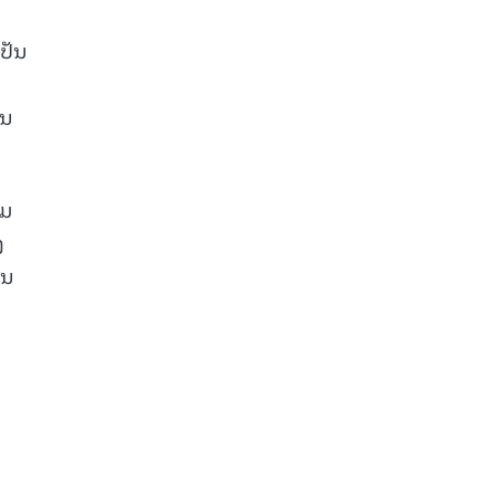
ປັນ
ານ
າມ
ງ
ຜນ