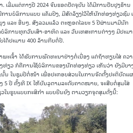
. ເລີ່ມແຕ່ກາງປີ 2024 ຈົນຮອດປັດຈຸບັນ ໄດ້ມີການປັບປຸງຮ້ານ
ານບໍລິການແບບ ແຄັມປິງ, ມີສັດລ້ຽງໄວ້ໃຫ້ນັກທ່ອງທ່ຽວຊົມ ເ
ຍຸງ ແລະ ອື່ນໆ. ສັງລວມແລ້ວ ຕະຫຼອດໄລຍະ 5 ປີຜ່ານມາມີນັກ
ີດບໍລິການທຸກວັນເສົາ-ອາທິດ ແລະ ວັນເທສະການຕ່າງໆ ມີປະມ
ັບໄດ້ປະມານ 400 ລ້ານກີບຕໍ່ປີ.
າພະເຈົ້າ ໄດ້ຮັບການພັດທະນາຢ່າງຕໍ່ເນື່ອງ ແຕ່ຖ້າທຽບໃສ່ ຄວ
ຽວ ກໍຄືການໃຊ້ບໍລິການຂອງນັກທ່ອງທ່ຽວ ເຫັນວ່າ ຍັງມີບາ
 ດັ່ງນັ້ນ ໃນຊຸມປີຕໍ່ໜ້າ ເພື່ອປະກອບສ່ວນໃນການຈັດຕັ້ງປະຕິບັດແ
5 ປີ ຄັ້ງທີ IX ໃຫ້ບັນລຸຕາມລະດັບຄາດໝາຍ, ຈະສືບຕໍ່ສຸມໃສ່
ວໃນຮູບແບບກະສິກຳ ແບບຍືນຍົງ ຕາມວຽກຈຸດສຸມດັ່ງນີ້: