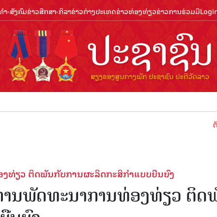
ຳ-ສັງຄົມ
ຂ່າວສືກສາ-ກິລາ
ຂ່າວຕ່າງປະເທດ
ຂ່າວທ່ອງທ່ຽວ
ຂ່າວການຮ່ວມມື
Logi
ຕ້ອນຮັບປີ
ງທ່ຽວ ຕິດພັນກັບການຜະລິດກະສິກໍາແບບຍືນຍົງ
ບການພັດທະນາການທ່ອງທ່ຽວ ຕິດພ