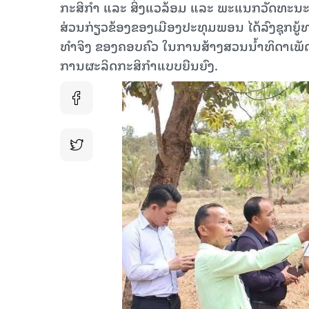
ກະສິກໍາ ແລະ ສິ່ງແວລ້ອມ ແລະ ພະແນກວັດທະນະ
ສ່ວນ​ກ່ຽວ​ຂ້ອງ​ຂອງເມືອງປະທຸມພອນ ໄດ້ລົງຊຸກຍ
ທໍາຈິງ ຂອງຄອບຄົວ ໃນການສ້າງສວນນໍ້າທິດາເ
ການຜະລິດກະສິກໍາແບບຍືນຍົງ.