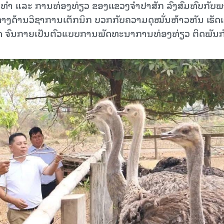
ທໍາ ແລະ ການທ່ອງທ່ຽວ ຂອງແຂວງຈໍາປາສັກ ລົງສົມທົບກັບພ
ູ້ທາງດ້ານວິຊາການເຕັກນິກ ບວກກັບຄວາມດຸໝັ່ນຫ້າວຫັນ ເຮັດ
ພັດ ຈົນກາຍເປັນຕົວແບບການພັດທະນາການທ່ອງທ່ຽວ ຕິດພັນກ