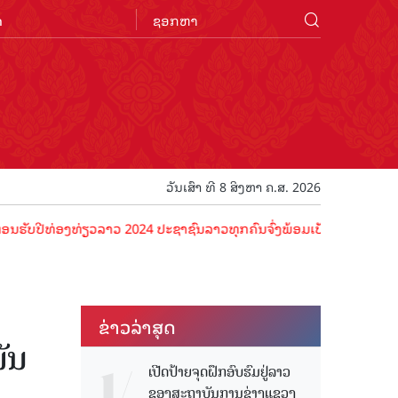
n
ວັນເສົາ ທີ 8 ສິງຫາ ຄ.ສ. 2026
ທ່ອງທ່ຽວລາວ 2024 ປະຊາຊົນລາວທຸກຄົນຈົ່ງພ້ອມເປັນເຈົ້າພາບທີ່ດີ ຕ້ອນຮັບ
ຂ່າວ​ລ່າ​ສຸດ
ັນ
ເປີດປ້າຍຈຸດຝຶກອົບຮົມຢູ່ລາວ
ຂອງສະຖາບັນການຊ່າງແຂວງ