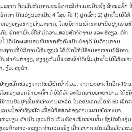
ຊາດ ຕິດພັນກັບການຜະລິດກະສິກໍາແບບຍືນຍົງ ຂ້າພະເຈົ້າ ຈຶ່
ັກຕາ ໄດ້ແບ່ງອອກເປັນ 4 ໂຊນ ຄື: 1) ປູກເຂົ້າ; 2) ປູກຕົ້ນໄມ້ໃຫ້
ການທ່ອງທ່ຽວທາງທໍາມະຊາດ, ໂດຍມີການພັດທະນາປັບປຸງແຄມຫ
ປະດັບ ຮັກສາພື້ນທີ່ໃຫ້ມີຄວາມສວຍສົດງົດງາມ ແລະ ສີຂຽວ. ຕົກ
ີ້ ໄດ້ມີກະແສຕອບຮັບຈາກສັງຄົມເປັນຢ່າງດີ ໃນດ້ານການ
ີສະຖານທີ່ບໍລິການໃຫ້ພຽງພໍ ໄດ້ເປີດໃຫ້ມີຮ້ານອາຫານບໍລິການ
ສໍາຄັນຕ່າງໆ, ຄຽງຄູ່ກັນນີ້ພວກເຮົາໄດ້ເລີ່ມປູກຕົ້ນໄມ້ໃຫ້ໝາ
, ງົວ, ໝູປ່າ.
ບຢ່າງໜັກໜ່ວງຈາກໄພພິບັດນໍ້າຖ້ວມ, ຈາກພະຍາດໂຄວິດ-19 
ບຄົວຂອງພວກຂ້າພະເຈົ້າ ກໍບໍ່ໄດ້ລົດລະໃນຄວາມພະຍາຍາມ ໄດ້ຫັ
ການປັບປຸງພື້ນທີ່ທໍາການຜະລິດ ໃນຂອບເຂດເນື້ອທີ່ 60 ເຮັກຕ
ານວນເນື້ອທີ່ທັງໝົດ ເພື່ອໃຫ້ສອດຄ່ອງຕາມແຜນພັດທະນາ
ົດທະບຽນ ດຳເນີນທຸລະກິດ ເປັນທິດາເພັດຟາມຂຶ້ນ ຊຶ່ງໄດ້ຮັບເງິນ
ະກິດລາວ-ຫວຽດ ຈໍານວນໜຶ່ງ ເປົ້າ ໝາຍແມ່ນເພື່ອພັດທະ