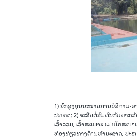
1) ຍົກສູງຄຸນນະພາບການບໍລິການ-ອາ
ປະເທດ; 2) ຈະສືບຕໍ່ສົມທົບກັບພາກ
ເວົ້າລວມ, ເວົ້າສະເພາະ ແມ່ນໂຄສະນາແຫ
ທ່ອງທ່ຽວທາງດ້ານທຳມະຊາດ, ປະຫວ