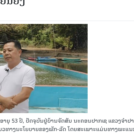
ຍືນຍົງ
ຸ 53 ປີ, ປັດຈຸບັນຢູ່ບ້ານຈັດສັນ ນະຄອນປາກເຊ ແຂວງຈໍາປາ
ມ ຕາມແນວທາງນະໂຍບາຍຂອງພັກ-ລັດ ໂດຍສະເພາະແມ່ນທາງພະແນ