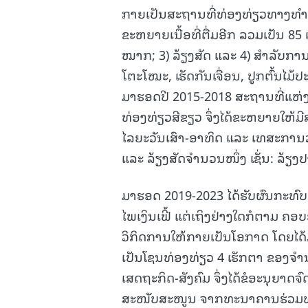
ກາຍເປັນສະຖານທີ່ທ່ອງທ່ຽວທາງທໍາມະ
ຂະຫຍາຍເນື້ອທີ່ຕື່ມອີກ ລວມເປັນ 85 ເຮ
ໝາກ; 3) ລ້ຽງສັດ ແລະ 4) ສໍາລັບ
ໂຕະໂໝະ, ເຮັດກັນເຈື່ອນ, ປູກຕົ້ນໄມ້
ມາຮອດປີ 2015-2018 ສະຖານທີ່ແຫ່ງນ
ທ່ອງທ່ຽວສີຂຽວ ຈຶ່ງໄດ້ຂະຫຍາຍໃຫ້ມ
ໄລຍະວັນເສົາ-ອາທິດ ແລະ ເທສະການວັນ
ແລະ ລ້ຽງສັດຈໍານວນໜຶ່ງ ເຊັ່ນ: ລ້ຽງປາ
ມາຮອດ 2019-2023 ໄດ້ຮັບຜົນກະທົ
ໄພເງິນເຟີ້ ແຕ່ເຖິງຢ່າງໃດກໍຕາມ ຄອ
ວິກິດການໃຫ້ກາຍເປັນໂອກາດ ໂດຍໄດ້ມີ
ເປັນໂຊນທ່ອງທ່ຽວ 4 ເຮັກຕາ ຂອງຈໍ
ເສດຖະກິດ-ສັງຄົມ ຈຶ່ງໄດ້ຂໍອະນຸຍາດຈ
ສະໜັບສະໜູນ ຈາກທະນາຄານຮ່ວມທຸລ