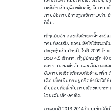
ກະສິກຳ ເປັນບຸລິມະສິດໜຶ່ງ ໃນການພັ
ການບໍລິການສ້າງວຽກເຮັດງານທໍາ, ສ້າ
ດີຂຶ້ນ.
ເຖິງແມ່ນວ່າ ຄອບຄົວຂ້າພະເຈົ້າຈະບໍ່
ການຕ້ອນຮັບ, ຄວາມເອົາໃຈໃສ່ສະໜ
ປະຊາຊົນເປັນຢ່າງດີ. ໃນປີ 2009 ຂ້າພ
ນວນ 4.5 ເຮັກຕາ, ຕັ້ງຢູ່ບ້ານຫຼັກ 4
ໝາຍ, ຄວາມສໍາຄັນ ແລະ ມີຄວາມສວຍງາ
ບັນດານໃຈເຮັດໃຫ້ຄອບຄົວຂ້າພະເຈົ້າ 
ເດັກ ເພື່ອເປັນການປູກຈິດສໍານຶກໃຫ
ທຶນສ່ວນຕົວເຂົ້າໃນການພັດທະນາກາ
ໄລຍະວັນເສົາ-ອາທິດ.
ມາຮອດປີ 2013-2014 ຍ້ອນເຫັນໄດ້ເຖ