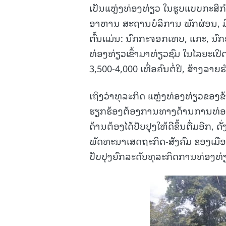
ເປັນແຫຼ່ງທ່ອງທ່ຽວ ໃນຮູບແບບກະສິກຳ
ອາຫານ ສະຖານບໍລິການ ພັກຜ່ອນ, ມີກ
ຕົ້ນແມ່ນ: ນົກກະຈອກເທບ, ແກະ, ນົກ
ທ່ອງທ່ຽວເຂົ້າມາທ່ຽວຊົມ ໃນໄລຍະເປ
3,500-4,000 ເທື່ອຄົນຕໍ່ປີ, ສ້າງລາຍຮ
ເຖິງວ່າທຸລະກິດ ແຫຼ່ງທ່ອງທ່ຽວຂອງຂ້
ຮຽກຮ້ອງຕ້ອງການທາງດ້ານການທ່ອງທ່
ດ້ານຕ້ອງໄດ້ປັບປຸງໃຫ້ດີຂຶ້ນຕື່ມອີກ,
ພັດທະນາເສດຖະກິດ-ສັງຄົມ ຂອງເມືອງ 
ປັບປຸງຍົກລະດັບທຸລະກິດການທ່ອງທ່ຽ