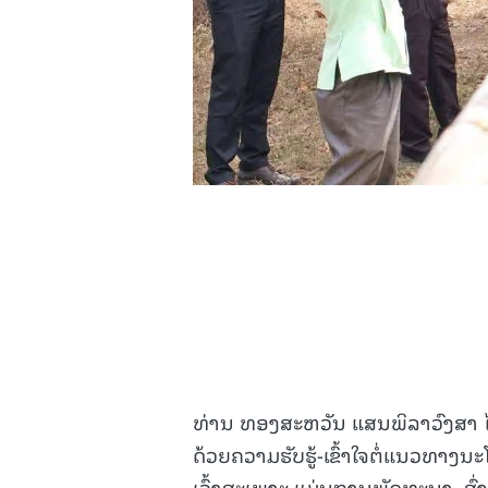
ທ່ານ ທອງສະຫວັນ ແສນພິລາວົງສາ ໄດ້ໃ
ດ້ວຍຄວາມຮັບຮູ້-ເຂົ້າໃຈຕໍ່ແນວທາງ
ເວົ້າສະເພາະ ແມ່ນການພັດທະນາ, ສົ