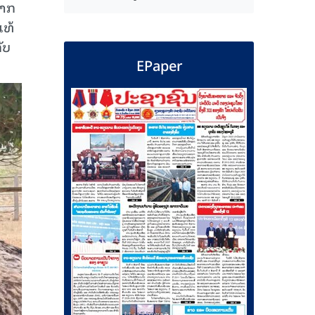
າກ​
ແທ້
ັບ
EPaper