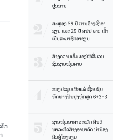
ຢູນນານ
ສະຫຼອງ 59 ປີ ການສ້າງຕັ້ງອາ
ຊຽນ ແລະ 29 ປີ ສປປ ລາວ ເຂົ້າ
ເປັນສະມາຊິກອາຊຽນ
ສ້າງຄວາມເຂັ້ມແຂງໃຫ້ສື່ມວນ
ຊົນຊາວໜຸ່ມລາວ
ກອງປະຊຸມເຜີຍແຜ່ເຊື່ອມຊຶມ
ທິດທາງປັບປຸງຫຼັກສູດ 6+3+3
ຊາວໜຸ່ມອາສາສະໝັກ ສືບຕໍ່
ສັກ
ພາລະກິດສ້າງອານາຄົດ ນໍານ້ອງ
ກ
ຄືນສູ່ໂຮງຮຽນ