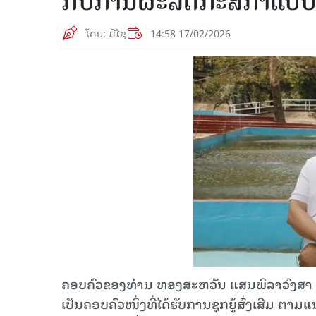
ກັບການຜະລິດກະສິກໍາແບບ
ໂດຍ: ມີໄຊ
14:58 17/02/2026
ຄອບຄົວຂອງທ່ານ ທອງສະຫວັນ ແສນພິລາວົງສາ ອາຍ
ເປັນຄອບຄົວໜຶ່ງທີ່ໄດ້ຮັບການຊຸກຍູ້ສົ່ງເສີ