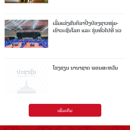
ເລີ່ມແຂ່ງຂັນກິລາປິ່ງປ່ອງຊາວໜຸ່ມ-
ເຍົາວະຊົນໂລກ ແລະ ຮຸ່ນທົ່ວໄປທີ່ ນວ
ໂຮງຮຽນ ນານາຊາດ ພອນສະຫວັນ
ເພີ່ມເຕີມ