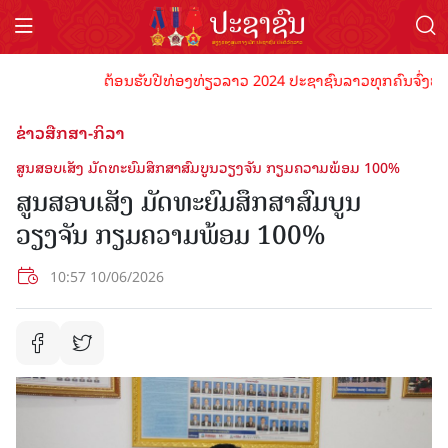
ຕ້ອນຮັບປີທ່ອງທ່ຽວລາວ 2024 ປະຊາຊົນລາວທຸກຄົນຈົ່ງພ້ອມເປ
ຂ່າວສືກສາ-ກິລາ
ສູນສອບເສັງ ມັດທະຍົມສຶກສາສົມບູນວຽງຈັນ ກຽມຄວາມພ້ອມ 100%
ສູນສອບເສັງ ມັດທະຍົມສຶກສາສົມບູນ
ວຽງຈັນ ກຽມຄວາມພ້ອມ 100%
10:57 10/06/2026