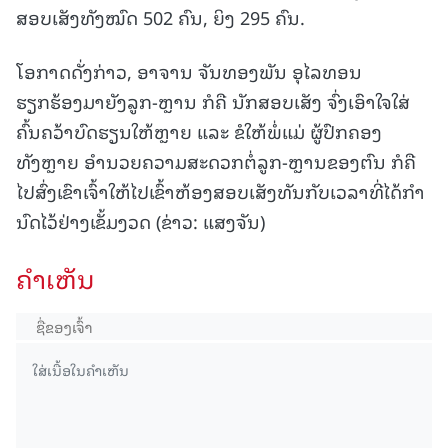
ສອບເສັງທັງໝົດ 502 ຄົນ, ຍິງ 295 ຄົນ.
ໂອກາດດັ່ງກ່າວ, ອາຈານ ຈັນທອງພັນ ອຸໄລທອນ
ຮຽກຮ້ອງມາຍັງລູກ-ຫຼານ ກໍຄື ນັກສອບເສັງ ຈົ່ງເອົາໃຈໃສ່
ຄົ້ນຄວ້າບົດຮຽນໃຫ້ຫຼາຍ ແລະ ຂໍໃຫ້ພໍ່ແມ່ ຜູ້ປົກຄອງ
ທັງຫຼາຍ ອໍານວຍຄວາມສະດວກຕໍ່ລູກ-ຫຼານຂອງຕົນ ກໍຄື
ໄປສົ່ງເຂົາເຈົ້າໃຫ້ໄປເຂົ້າຫ້ອງສອບເສັງທັນກັບເວລາທີ່ໄດ້ກໍາ
ນົດໄວ້ຢ່າງເຂັ້ມງວດ (ຂ່າວ: ແສງຈັນ)
ຄໍາເຫັນ