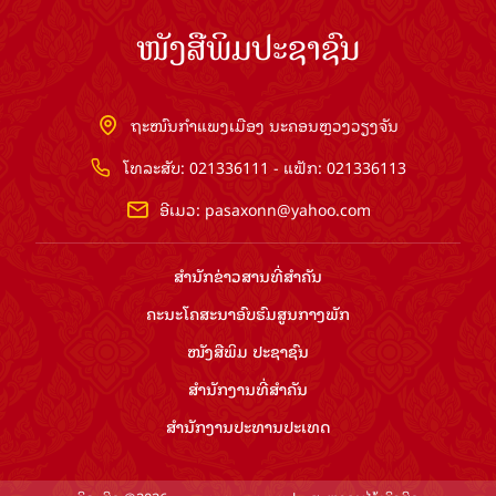
ໜັງສືພິມປະຊາຊົນ
ຖະໜົນກຳແພງເມືອງ ນະຄອນຫຼວງວຽງຈັນ
ໂທລະສັບ: 021336111 - ແຟັກ: 021336113
ອີເມວ:
pasaxonn@yahoo.com
ສຳ​ນັກ​ຂ່າວ​ສານ​ທີ່​ສຳ​ຄັນ​
ຄະນະໂຄສະນາອົບຮົມ​ສູນ​ກາງ​ພັກ
ໜັງສືພິມ ປະ​ຊາ​ຊົນ
ສຳ​ນັກ​ງານ​ທີ່​ສຳ​ຄັນ
ສຳ​ນັກ​ງານ​ປະ​ທານ​ປະ​ເທດ