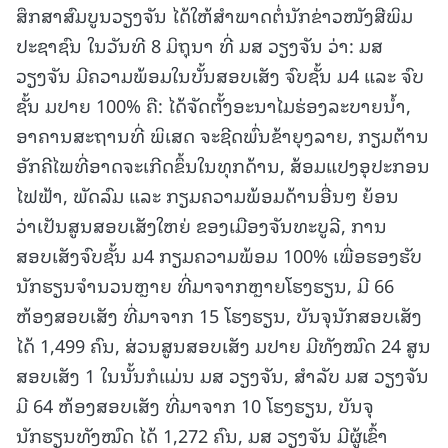
ສຶກສາສົມບູນວຽງຈັນ ໄດ້ໃຫ້ສໍາພາດຕໍ່ນັກຂ່າວໜັງສືພິມ
ປະຊາຊົນ ໃນວັນທີ 8 ມິຖຸນາ ທີ່ ມສ ວຽງຈັນ ວ່າ: ມສ
ວຽງຈັນ ມີຄວາມພ້ອມໃນບັ້ນສອບເສັງ ຈົບຊັ້ນ ມ4 ແລະ ຈົບ
ຊັ້ນ ມປາຍ 100% ຄື: ໄດ້ຈັດຕັ້ງອະນາໄມຮ່ອງລະບາຍນໍ້າ,
ອາຄານສະຖານທີ່ ພິເສດ ຈະຊີດພົ່ນຂ້າຍຸງລາຍ, ກຽມຕ້ານ
ອັກຄີໄພທີ່ອາດຈະເກີດຂຶ້ນໃນທຸກດ້ານ, ສ້ອມແປງອຸປະກອນ
ໄຟຟ້າ, ພັດລົມ ແລະ ກຽມຄວາມພ້ອມດ້ານອື່ນໆ ຍ້ອນ
ວ່າເປັນສູນສອບເສັງໃຫຍ່ ຂອງເມືອງຈັນທະບູລີ, ການ
ສອບເສັງຈົບຊັ້ນ ມ4 ກຽມຄວາມພ້ອມ 100% ເພື່ອຮອງຮັບ
ນັກຮຽນຈໍານວນຫຼາຍ ທີ່ມາຈາກຫຼາຍໂຮງຮຽນ, ມີ 66
ຫ້ອງສອບເສັງ ທີ່ມາຈາກ 15 ໂຮງຮຽນ, ບັນຈຸນັກສອບເສັງ
ໄດ້ 1,499 ຄົນ, ສ່ວນສູນສອບເສັງ ມປາຍ ມີທັງໝົດ 24 ສູນ
ສອບເສັງ 1 ໃນນັ້ນກໍແມ່ນ ມສ ວຽງຈັນ, ສໍາລັບ ມສ ວຽງຈັນ
ມີ 64 ຫ້ອງສອບເສັງ ທີ່ມາຈາກ 10 ໂຮງຮຽນ, ບັນຈຸ
ນັກຮຽນທັງໝົດ ໄດ້ 1,272 ຄົນ, ມສ ວຽງຈັນ ມີຜູ້ເຂົ້າ