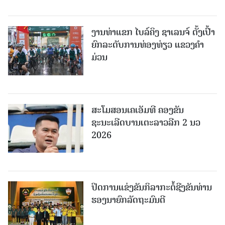
ງານທ່າແຂກ ໄບລ໌ຄິງ ຊາເລນຈ໌ ຕັ້ງເປົ້າ
ຍົກລະດັບການທ່ອງທ່ຽວ ແຂວງຄໍາ
ມ່ວນ
ສະໂມສອນເຄເອັມທີ ຄອງຂັນ
ຊະນະເລີດບານເຕະລາວລີກ 2 ນວ
2026
ປິດການແຂ່ງຂັນກິລາກະຕໍ້ຊີງຂັນທ່ານ
ຮອງນາຍົກລັດຖະມົນຕີ