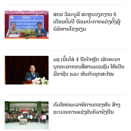
ສກຂ ວິລະບູລີ ສະຫຼຸບວຽກງານ 6
ເດືອນຕົ້ນປີ ພ້ອມປະກາດແຕ່ງຕັ້ງຜູ້
ບໍລິຫານໂຮງຮຽນ
ມຊ ເນັ້ນໃສ່ 4 ປັດໄຈຫຼັກ ພັດທະນາ
ບຸກຄະລາກອນສື່ສານມວນຊົນ ໃຫ້ເປັນ
ມືອາຊີບ ແລະ ທັນກັບຍຸກສະໄໝ
ກົມໃຫຍ່ພະລາທິການກອງທັບ ສ້າງ
ຂະບວນການແຂ່ງຂັນກິລາຍິງປືນ