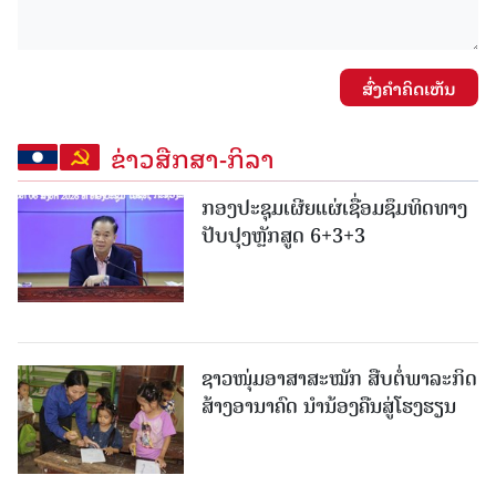
ສົ່ງຄໍາຄິດເຫັນ
ຂ່າວສືກສາ-ກິລາ
ກອງປະຊຸມເຜີຍແຜ່ເຊື່ອມຊຶມທິດທາງ
ປັບປຸງຫຼັກສູດ 6+3+3
ຊາວໜຸ່ມອາສາສະໝັກ ສືບຕໍ່ພາລະກິດ
ສ້າງອານາຄົດ ນໍານ້ອງຄືນສູ່ໂຮງຮຽນ