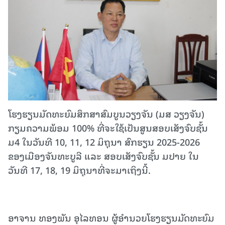
ໂຮງຮຽນມັດທະຍົມສຶກສາສົມບູນວຽງຈັນ (ມສ ວຽງຈັນ)
ກຽມຄວາມພ້ອມ 100% ທີ່ຈະໃຊ້ເປັນສູນສອບເສັງຈົບຊັ້ນ
ມ4 ໃນວັນທີ 10, 11, 12 ມິຖຸນາ ສົກຮຽນ 2025-2026
ຂອງເມືອງຈັນທະບູລີ ແລະ ສອບເສັງຈົບຊັ້ນ ມປາຍ ໃນ
ວັນທີ 17, 18, 19 ມິຖຸນາທີ່ຈະມາເຖິງນີ້.
ອາຈານ ທອງພັນ ອຸໄລທອນ ຜູ້ອໍານວຍໂຮງຮຽນມັດທະຍົມ