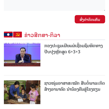
ສົ່ງຄໍາຄິດເຫັນ
ຂ່າວສືກສາ-ກິລາ
ກອງປະຊຸມເຜີຍແຜ່ເຊື່ອມຊຶມທິດທາງ
ປັບປຸງຫຼັກສູດ 6+3+3
ຊາວໜຸ່ມອາສາສະໝັກ ສືບຕໍ່ພາລະກິດ
ສ້າງອານາຄົດ ນໍານ້ອງຄືນສູ່ໂຮງຮຽນ