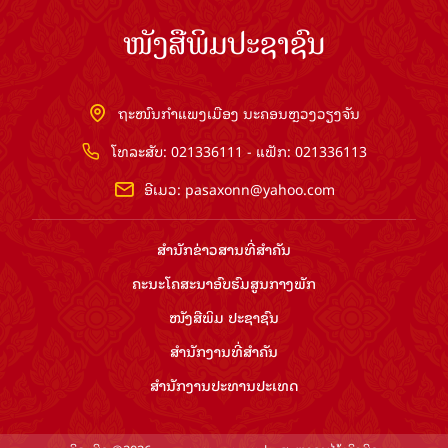
ໜັງສືພິມປະຊາຊົນ
ຖະໜົນກຳແພງເມືອງ ນະຄອນຫຼວງວຽງຈັນ
ໂທລະສັບ: 021336111 - ແຟັກ: 021336113
ອີເມວ:
pasaxonn@yahoo.com
ສຳ​ນັກ​ຂ່າວ​ສານ​ທີ່​ສຳ​ຄັນ​
ຄະນະໂຄສະນາອົບຮົມ​ສູນ​ກາງ​ພັກ
ໜັງສືພິມ ປະ​ຊາ​ຊົນ
ສຳ​ນັກ​ງານ​ທີ່​ສຳ​ຄັນ
ສຳ​ນັກ​ງານ​ປະ​ທານ​ປະ​ເທດ