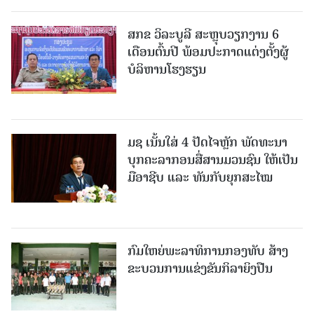
ສກຂ ວິລະບູລີ ສະຫຼຸບວຽກງານ 6
ເດືອນຕົ້ນປີ ພ້ອມປະກາດແຕ່ງຕັ້ງຜູ້
ບໍລິຫານໂຮງຮຽນ
ມຊ ເນັ້ນໃສ່ 4 ປັດໄຈຫຼັກ ພັດທະນາ
ບຸກຄະລາກອນສື່ສານມວນຊົນ ໃຫ້ເປັນ
ມືອາຊີບ ແລະ ທັນກັບຍຸກສະໄໝ
ກົມໃຫຍ່ພະລາທິການກອງທັບ ສ້າງ
ຂະບວນການແຂ່ງຂັນກິລາຍິງປືນ