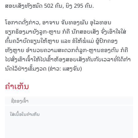
ສອບເສັງທັງໝົດ 502 ຄົນ, ຍິງ 295 ຄົນ.
ໂອກາດດັ່ງກ່າວ, ອາຈານ ຈັນທອງພັນ ອຸໄລທອນ
ຮຽກຮ້ອງມາຍັງລູກ-ຫຼານ ກໍຄື ນັກສອບເສັງ ຈົ່ງເອົາໃຈໃສ່
ຄົ້ນຄວ້າບົດຮຽນໃຫ້ຫຼາຍ ແລະ ຂໍໃຫ້ພໍ່ແມ່ ຜູ້ປົກຄອງ
ທັງຫຼາຍ ອໍານວຍຄວາມສະດວກຕໍ່ລູກ-ຫຼານຂອງຕົນ ກໍຄື
ໄປສົ່ງເຂົາເຈົ້າໃຫ້ໄປເຂົ້າຫ້ອງສອບເສັງທັນກັບເວລາທີ່ໄດ້ກໍາ
ນົດໄວ້ຢ່າງເຂັ້ມງວດ (ຂ່າວ: ແສງຈັນ)
ຄໍາເຫັນ