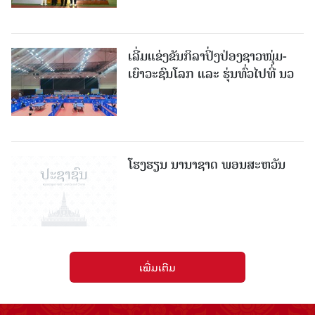
ເລີ່ມແຂ່ງຂັນກິລາປິ່ງປ່ອງຊາວໜຸ່ມ-
ເຍົາວະຊົນໂລກ ແລະ ຮຸ່ນທົ່ວໄປທີ່ ນວ
ໂຮງຮຽນ ນານາຊາດ ພອນສະຫວັນ
ເພີ່ມເຕີມ