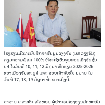
ໂຮງຮຽນມັດທະຍົມສຶກສາສົມບູນວຽງຈັນ (ມສ ວຽງຈັນ)
ກຽມຄວາມພ້ອມ 100% ທີ່ຈະໃຊ້ເປັນສູນສອບເສັງຈົບຊັ້ນ
ມ4 ໃນວັນທີ 10, 11, 12 ມິຖຸນາ ສົກຮຽນ 2025-2026
ຂອງເມືອງຈັນທະບູລີ ແລະ ສອບເສັງຈົບຊັ້ນ ມປາຍ ໃນ
ວັນທີ 17, 18, 19 ມິຖຸນາທີ່ຈະມາເຖິງນີ້.
ອາຈານ ທອງພັນ ອຸໄລທອນ ຜູ້ອໍານວຍໂຮງຮຽນມັດທະຍົມ