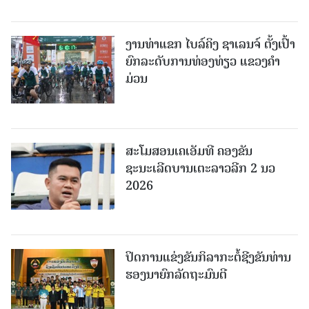
ງານທ່າແຂກ ໄບລ໌ຄິງ ຊາເລນຈ໌ ຕັ້ງເປົ້າ
ຍົກລະດັບການທ່ອງທ່ຽວ ແຂວງຄໍາ
ມ່ວນ
ສະໂມສອນເຄເອັມທີ ຄອງຂັນ
ຊະນະເລີດບານເຕະລາວລີກ 2 ນວ
2026
ປິດການແຂ່ງຂັນກິລາກະຕໍ້ຊີງຂັນທ່ານ
ຮອງນາຍົກລັດຖະມົນຕີ