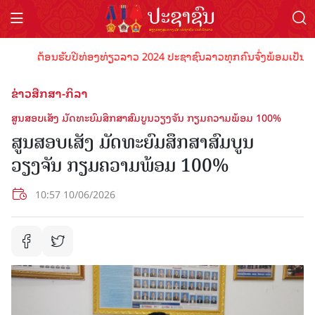
ຕ້ອນຮັບປີທ່ອງທ່ຽວລາວ 2024 ປະຊາຊົນລາວທຸກຄົນຈົ່ງພ້ອມເປັນເຈົ້າພາ
ຂ່າວສືກສາ-ກິລາ
ສູນສອບເສັງ ມັດທະຍົມສຶກສາສົມບູນວຽງຈັນ ກຽມຄວາມພ້ອມ 100%
ສູນສອບເສັງ ມັດທະຍົມສຶກສາສົມບູນ
ວຽງຈັນ ກຽມຄວາມພ້ອມ 100%
10:57 10/06/2026