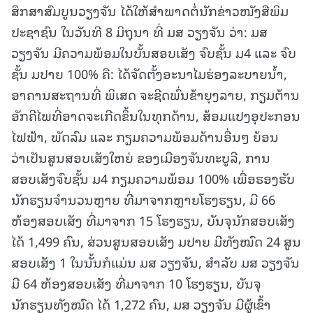
ສຶກສາສົມບູນວຽງຈັນ ໄດ້ໃຫ້ສໍາພາດຕໍ່ນັກຂ່າວໜັງສືພິມ
ປະຊາຊົນ ໃນວັນທີ 8 ມິຖຸນາ ທີ່ ມສ ວຽງຈັນ ວ່າ: ມສ
ວຽງຈັນ ມີຄວາມພ້ອມໃນບັ້ນສອບເສັງ ຈົບຊັ້ນ ມ4 ແລະ ຈົບ
ຊັ້ນ ມປາຍ 100% ຄື: ໄດ້ຈັດຕັ້ງອະນາໄມຮ່ອງລະບາຍນໍ້າ,
ອາຄານສະຖານທີ່ ພິເສດ ຈະຊີດພົ່ນຂ້າຍຸງລາຍ, ກຽມຕ້ານ
ອັກຄີໄພທີ່ອາດຈະເກີດຂຶ້ນໃນທຸກດ້ານ, ສ້ອມແປງອຸປະກອນ
ໄຟຟ້າ, ພັດລົມ ແລະ ກຽມຄວາມພ້ອມດ້ານອື່ນໆ ຍ້ອນ
ວ່າເປັນສູນສອບເສັງໃຫຍ່ ຂອງເມືອງຈັນທະບູລີ, ການ
ສອບເສັງຈົບຊັ້ນ ມ4 ກຽມຄວາມພ້ອມ 100% ເພື່ອຮອງຮັບ
ນັກຮຽນຈໍານວນຫຼາຍ ທີ່ມາຈາກຫຼາຍໂຮງຮຽນ, ມີ 66
ຫ້ອງສອບເສັງ ທີ່ມາຈາກ 15 ໂຮງຮຽນ, ບັນຈຸນັກສອບເສັງ
ໄດ້ 1,499 ຄົນ, ສ່ວນສູນສອບເສັງ ມປາຍ ມີທັງໝົດ 24 ສູນ
ສອບເສັງ 1 ໃນນັ້ນກໍແມ່ນ ມສ ວຽງຈັນ, ສໍາລັບ ມສ ວຽງຈັນ
ມີ 64 ຫ້ອງສອບເສັງ ທີ່ມາຈາກ 10 ໂຮງຮຽນ, ບັນຈຸ
ນັກຮຽນທັງໝົດ ໄດ້ 1,272 ຄົນ, ມສ ວຽງຈັນ ມີຜູ້ເຂົ້າ