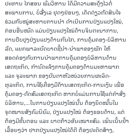
ປະທານ ໄກສອນ ພົມວິຫານ ໄດ້ມີຄວາມສະດຸ້ງໄວຕໍ່
ສະພາບການ, ບໍ່
ລັ່
ງເລ ຢຸດໆຢ່ອນໆ, ເດັດດ່ຽວຕັດສິນໃຈ
ຮ່ວມກັບໝູ່ສະຫາຍການນໍາ ດໍາເນີນການປ່ຽນແປງໃໝ່,
ກ່ອນອື່ນໝົດ ແມ່ນປ່ຽນແປງໃໝ່ດ້ານຈິນຕະນາການ,
ການປັບປຸງປ່ຽນແປງດ້ານກົນໄກ, ການຄຸ້ມຄອງ-ບໍລິຫານ
ລັດ, ແຍກພາລະບົດບາດຊີ້ນຳ-ນຳພາຂອງພັກ ໃຫ້
ສອດຄ່ອງກັບການນຳພາການຄຸ້ມຄອງບໍລິຫານດ້ານ
ເສດຖະກິດ, ກໍານົດແຈ້ງການຄຸ້ມຄອງດ້ານມະຫາພາກ
ແລະ ຈຸລະພາກ ຂອງບັນດາຫົວໜ່ວຍການຜະລິດ-
ທຸລະກິດ, ການໃຊ້ເຄື່ອງມືດ້ານເສດຖະກິດ-ການເງິນ ເພື່ອ
ຄຸ້ມຄອງ-ດັດສົມເສດຖະກິດ ຫາກບໍ່ແມ່ນການໃຊ້ແຕ່ຄໍາສັ່ງ
ບໍລິຫານ,...ໃນການປ່ຽນແປງໃໝ່ນັ້ນ ຕ້ອງຍຶດໝັ້ນໃນ
ຈຸດໝາຍສັງຄົມນິຍົມ, ປ່ຽນແປງໃໝ່ ຕ້ອງຮອບດ້ານ, ແຕ່
ຕ້ອງມີຂັ້ນຕອນ ແລະ ບາດກ້າວອັນເໝາະສົມ. ເພິ່ນເນັ້ນຢໍ້າ
ເລື້ອຍໆວ່າ ຢາກປ່ຽນແປງໃໝ່ໄດ້ດີ ຕ້ອງປະດິດສ້າງ,