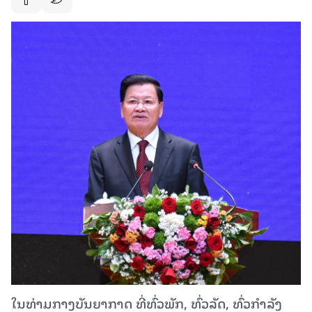
ໃນທ່າມກາງບັນຍາກາດ ທີ່ທົ່ວພັກ, ທົ່ວລັດ, ທົ່ວກໍາລັງ