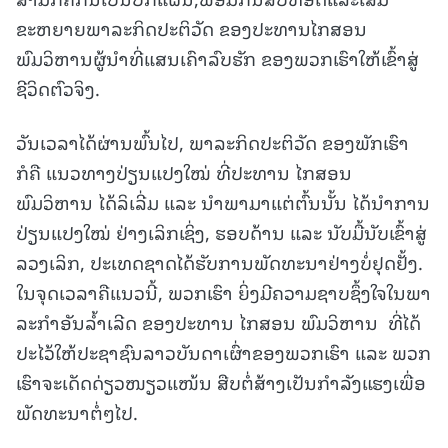
ຂະຫຍາຍພາລະກິດປະຕິວັດ ຂອງປະທານໄກສອນ
ພົມວິຫານຜູ້ນຳທີ່ແສນເຄົາລົບຮັກ ຂອງພວກເຮົາໃຫ້ເຂົ້າສູ່
ຊີວິດຕົວຈິງ.
ວັນເວລາໄດ້ຜ່ານພົ້ນໄປ, ພາລະກິດປະຕິວັດ ຂອງພັກເຮົາ
ກໍຄື ແນວທາງປ່ຽນແປງໃໝ່ ທີ່ປະທານ ໄກສອນ
ພົມວິຫານ ໄດ້ລິເລີ່ມ ແລະ ນໍາພາມາແຕ່ຕົ້ນນັ້ນ ໄດ້ນໍາການ
ປ່ຽນແປງໃໝ່ ຢ່າງເລິກເຊິ່ງ, ຮອບດ້ານ ແລະ ນັບມື້ນັບເຂົ້າສູ່
ລວງເລິກ, ປະເທດຊາດໄດ້ຮັບການພັດທະນາຢ່າງບໍ່ຢຸດຢັ້ງ.
ໃນຈຸດເວລາຄືແນວນີ້, ພວກເຮົາ ຍິ່ງມີຄວາມຊາບຊຶ້ງໃຈໃນພາ
ລະກໍາອັນລໍ້າເລີດ ຂອງປະທານ ໄກສອນ ພົມວິຫານ ທີ່ໄດ້
ປະໄວ້ໃຫ້ປະຊາຊົນລາວບັນດາເຜົ່າຂອງພວກເຮົາ ແລະ ພວກ
ເຮົາຈະເດັດດ່ຽວໜຽວແໜ້ນ ສືບຕໍ່ສ້າງເປັນກຳລັງແຮງເພື່ອ
ພັດທະນາຕໍ່ໆໄປ.