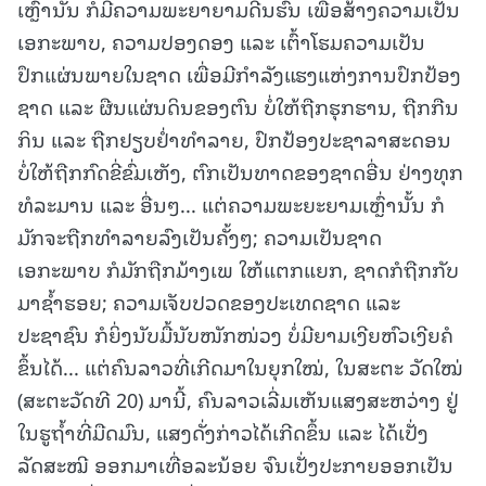
ເຫຼົ່ານັ້ນ ກໍມີຄວາມພະຍາຍາມດີ້ນຮົນ ເພື່ອສ້າງຄວາມເປັນ
ເອກະພາບ, ຄວາມປອງດອງ ແລະ ເຕົ້າໂຮມຄວາມເປັນ
ປຶກແຜ່ນພາຍໃນຊາດ ເພື່ອມີກຳລັງແຮງແຫ່ງການປົກປ້ອງ
ຊາດ ແລະ ຜືນແຜ່ນດິນຂອງຕົນ ບໍ່ໃຫ້ຖືກຮຸກຮານ, ຖືກກືນ
ກິນ ແລະ ຖືກຢຽບຢໍ່າທຳລາຍ, ປົກປ້ອງປະຊາລາສະດອນ
ບໍ່ໃຫ້ຖືກກົດຂີ່ຂົ່ມເຫັງ, ຕົກເປັນທາດຂອງຊາດອື່ນ ຢ່າງທຸກ
ທໍລະມານ ແລະ ອື່ນໆ... ແຕ່ຄວາມພະຍະຍາມເຫຼົ່ານັ້ນ ກໍ
ມັກຈະຖືກທຳລາຍລົງເປັນຄັ້ງໆ; ຄວາມເປັນຊາດ
ເອກະພາບ ກໍມັກຖືກມ້າງເພ ໃຫ້ແຕກແຍກ, ຊາດກໍຖືກກັບ
ມາຊໍ້າຮອຍ; ຄວາມເຈັບປວດຂອງປະເທດຊາດ ແລະ
ປະຊາຊົນ ກໍຍິ່ງນັບມື້ນັບໜັກໜ່ວງ ບໍ່ມີຍາມເງີຍຫົວເງີຍຄໍ
ຂຶ້ນໄດ້... ແຕ່ຄົນລາວທີ່ເກີດມາໃນຍຸກໃໝ່, ໃນສະຕະ ວັດໃໝ່
(ສະຕະວັດທີ 20) ມານີ້, ຄົນລາວເລີ່ມເຫັນແສງສະຫວ່າງ ຢູ່
ໃນຮູຖ້ຳທີ່ມືດມົນ, ແສງດັ່ງກ່າວໄດ້ເກີດຂຶ້ນ ແລະ ໄດ້ເປັ່ງ
ລັດສະໝີ ອອກມາເທື່ອລະນ້ອຍ ຈົນເປັ່ງປະກາຍອອກເປັນ