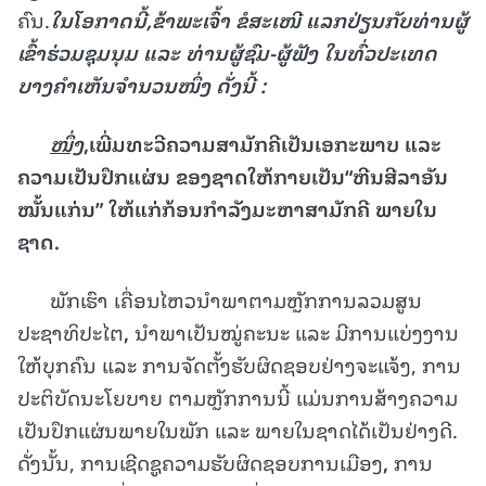
ຄົນ.
ໃນໂອກາດນີ້
,
ຂ້າພະເຈົ້າ ຂໍສະເໜີ ແລກປ່ຽນກັບທ່ານຜູ້
ເຂົ້າຮ່ວມຊຸມນຸມ ແລະ ທ່ານຜູ້ຊົມ
-
ຜູ້ຟັງ ໃນທົ່ວປະເທດ
ບາງຄຳເຫັນຈຳນວນໜຶ່ງ ດັ່ງນີ້
:
ໜຶ່ງ
,
ເພີ່ມທະວີຄວາມສາມັກຄີເປັນເອກະພາບ ແລະ
ຄວາມເປັນປຶກແຜ່ນ ຂອງຊາດໃຫ້ກາຍເປັນ
“
ຫີນສີລາອັນ
ໝັ້ນແກ່ນ
”
ໃຫ້ແກ່ກ້ອນກໍາລັງມະຫາສາມັກຄີ ພາຍໃນ
ຊາດ
.
ພັກເຮົາ ເຄື່ອນໄຫວນໍາພາຕາມຫຼັກການລວມສູນ
ປະຊາທິປະໄຕ
,
ນຳພາເປັນໝູ່ຄະນະ ແລະ ມີການແບ່ງງານ
ໃຫ້ບຸກຄົນ ແລະ ການຈັດຕັ້ງຮັບຜິດຊອບຢ່າງຈະແຈ້ງ, ການ
ປະຕິບັດນະໂຍບາຍ ຕາມຫຼັກການນີ້ ແມ່ນການສ້າງຄວາມ
ເປັນປຶກແຜ່ນພາຍໃນພັກ ແລະ ພາຍໃນຊາດໄດ້ເປັນຢ່າງດີ.
ດັ່ງນັ້ນ, ການເຊີດຊູຄວາມຮັບຜິດຊອບການເມືອງ
,
ການ