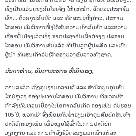
ເຊິ່ງເປັນແວ່ນແຍງອັນໃສແຈ້ງ ໃຫ້ແກ່ພັກ, ລັດແລະປະຊາຊົນ
ເຮົາ... ດ້ວຍຄຸນສົມບັດ ແລະ ທັດສະນະດັ່ງກ່າວ, ປະທານ
ໄກສອນ ພົມວິຫານຈຶ່ງໄດ້ຮັບຄວາມເຄົາລົບຮັກ ແລະຄວາມ
ເຊື່ອໝັ້ນຢ່າງເລິກເຊິ່ງ ຈາກປະຊາຊົນເຜົ່າຕ່າງໆ.ປະທານ
ໄກສອນ ພົມວິຫານສົມແລ້ວ ທີ່ເປັນລູກຜູ້ປະເສີດ ແລະເປັນ
ຜູ້ນຳ ທີ່ແສນເຄົາລົບຮັກຂອງປວງຊົນລາວທັງຊາດ.
ບັນດາທ່ານ
,
ບັນດາສະຫາຍ ທີ່ຮັກແພງ
,
ການລະລຶກ ເຖິງຄຸນງາມຄວາມດີ ແລະ ສໍານຶກບຸນຄຸນອັນ
ໃຫຍ່ຫຼວງ ຂອງປະທານໄກສອນ ພົມວິຫານ ທີ່ພວກເຮົາ
ກຳລັງທົບທວນເນື່ອງໃນໂອກາດວັນເກີດ ຂອງເພິ່ນ ຄົບຮອບ
105 ປີ, ພວກເຮົາຈົ່ງພ້ອມກັນຮ່ໍາຮຽນເອົາຄຸນສົມບັດສິນທຳ
ປະຕິວັດຂອງເພິ່ນ ເພື່ອໝູນໃຊ້ເຂົ້າໃນການປະຕິບັດ
ວຽກງານ ແລະ ການດຳລົງຊີວິດຂອງພວກເຮົາແຕ່ລະ