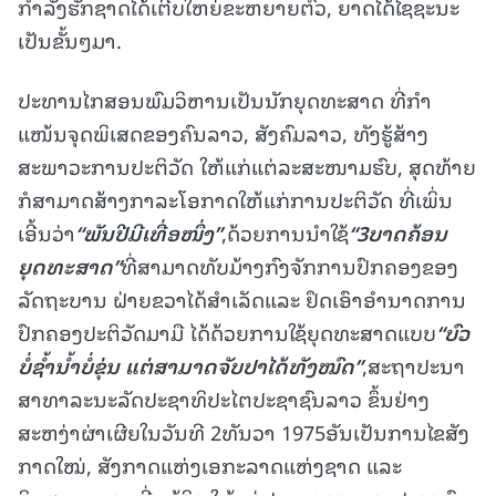
ກຳລັງຮັກຊາດໄດ້ເຕີບໃຫຍ່ຂະຫຍາຍຕົວ, ຍາດໄດ້ໄຊຊະນະ
ເປັນຂັ້ນໆມາ.
ປະທານໄກສອນພົມວິຫານເປັນນັກຍຸດທະສາດ ທີ່ກໍາ
ແໜ້ນຈຸດພິເສດຂອງຄົນລາວ, ສັງຄົມລາວ, ທັງຮູ້ສ້າງ
ສະພາວະການປະຕິວັດ ໃຫ້ແກ່ແຕ່ລະສະໜາມຮົບ, ສຸດທ້າຍ
ກໍສາມາດສ້າງກາລະໂອກາດໃຫ້ແກ່ການປະຕິວັດ ທີ່ເພິ່ນ
ເອີ້ນວ່າ
“
ພັນປີມີເທື່ອໜຶ່ງ
”
,ດ້ວຍການນຳໃຊ້
“
3
ບາດຄ້ອນ
ຍຸດທະສາດ
”
ທີ່ສາມາດທັບມ້າງກົງຈັກການປົກຄອງຂອງ
ລັດຖະບານ ຝ່າຍຂວາໄດ້ສຳເລັດແລະ ຢຶດເອົາອໍານາດການ
ປົກຄອງປະຕິວັດມາມື ໄດ້ດ້ວຍການໃຊ້ຍຸດທະສາດແບບ
“
ບົວ
ບໍ່ຊໍ້ານໍ້າບໍ່ຂຸ່ນ ແຕ່ສາມາດຈັບປາໄດ້ທັງໝົດ
”
,ສະຖາປະນາ
ສາທາລະນະລັດປະຊາທິປະໄຕປະຊາຊົນລາວ ຂຶ້ນຢ່າງ
ສະຫງ່າຜ່າເຜີຍໃນວັນທີ 2ທັນວາ 1975ອັນເປັນການໄຂສັງ
ກາດໃໝ່, ສັງກາດແຫ່ງເອກະລາດແຫ່ງຊາດ ແລະ