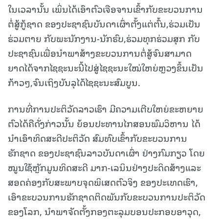
ໃນເວລານັ້ນ ເພິ່ນໄດ້ເອົາຕົວເຈືອຈານເຂົ້າກັບຂະບວນການ
ຕໍ່ສູ້ກູ້ຊາດ ຂອງປະຊາຊົນບັນດາເຜົ່າຕັ້ງແຕ່ຕົ້ນ,ຮ່ວມເປັນ
ຮ່ວມຕາຍ ກັບພະນັກງານ-ນັກຮົບ,ຮ່ວມທຸກຮ່ວມສຸກ ກັບ
ປະຊາຊົນເພື່ອນຳພາສ້າງຂະບວນການຕໍ່ສູ້ຈົນສາມາດ
ຍາດໄດ້ຈາກໄຊຊະນະນີ້ໄປສູ່ໄຊຊະນະໃໝ່ໃຫຍ່ຫຼວງຂຶ້ນເປັນ
ກ້າວໆ,ຈົນເຖິງບັນລຸໄດ້ໄຊຊະນະສົມບູນ.
ການທີ່ການປະຕິວັດລາວເຮົາ ມີຄວາມເຕີບໃຫຍ່ຂະຫຍາຍ
ຕົວໄດ້ຄືດັ່ງກ່າວນັ້ນ ຍ້ອນປະທານໄກສອນພົມວິຫານ ໄດ້
ນໍາເອົາທິດສະດີປະຕິວັດ ສົມທົບເຂົ້າກັບຂະບວນການ
ຮັກຊາດ ຂອງປະຊາຊົນລາວບັນດາເຜົ່າ ຢ່າງກົມກຽວ ໂດຍ
ໝູນໃຊ້ຫຼັກມູນທິດສະດີ ມາກ-ເລນິນຢ່າງປະດິດສ້າງແລະ
ສອດຄ່ອງກັບສະພາບຈຸດພິເສດຕົວຈິງ ຂອງປະເທດເຮົາ,
ເອົາຂະບວນການຮັກຊາດຕິດພັນກັບຂະບວນການປະຕິວັດ
ຂອງໂລກ, ນຳພາຈັດຕັ້ງກອງຕະລຸມບອນປະກອບອາວຸດ,