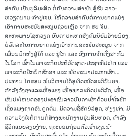
ສຳຄັນ ເປັນບຸລິມະສິດ ຕໍ່ກັບຄວາມສໍາພັນສູ້ຮົບ ລາວ-
ຫວຽດນາມ-ກໍາປູເຈຍ, ໃຫ້ຄວາມສໍາຄັນຕໍ່ການຍາດແຍ່ງ
ເອົາການສະໜັບສະໜູນຊ່ວຍເຫຼືອ ຈາກ ສປ ຈີນ,
ສະຫະພາບໂຊຫວຽດ ບັນດາປະເທດສັງຄົມນິຍົມອ້າຍນ້ອງ,
ບໍ່ລົດລະໃນການຍາດແຍ່ງເອົາການສະໜັບສະໜູນ ຈາກ
ເພື່ອນມິດທັງຢູ່ໃກ້ ແລະ ຢູ່ໄກ ແລະ ອົງການຈັດຕັ້ງສາກົນ
ໃນໂລກ ເຂົ້າໃນພາລະກິດປະຕິວັດຊາດ-ປະຊາທິປະໄຕ ແລະ
ພາລະກິດປົກປັກຮັກສາ ແລະ ພັດທະນາປະເທດເຮົາ...
ປະທານ ໄກສອນ ພົມວິຫານໄດ້ອຸທິດໝົດສະຕິປັນຍາ,
ກຳລັງວັງຊາແລະເຫື່ອແຮງ ເພື່ອພາລະກິດປະຕິວັດ, ເພື່ອ
ຜົນປະໂຫຍດຂອງປະຊາຊົນລາວບັນດາເຜົ່າດ້ວຍນໍ້າໃຈຮັກ
ເຊື້ອແພງຊາດອັນດູດດື່ມ, ມີຄວາມຊື່ສັດບໍລິສຸດ, ທ່ຽງທໍາ, ມີ
ຄວາມຈິງໃຈຕໍ່ການກໍ່ສ້າງພະນັກງານຮຸ່ນສືບທອດ, ດໍາລົງ
ຊີວິດແບບລຽບງ່າຍ, ຖະໜອມຖ່ອມຕົວ,ຮໍ່າຮຽນນໍາ
ມະຫາຊົນ, ມັກສຶກສາຄົ້ນຄວ້າ-ຮ່ໍາຮຽນ ຍົກລະດັບເລື້ອຍໆ...