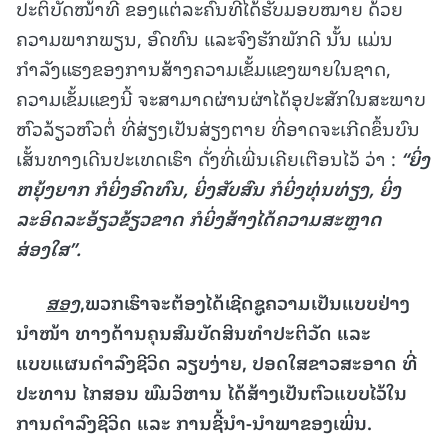
ປະຕິບັດໜ້າທີ່ ຂອງແຕ່ລະຄົນທີ່ໄດ້ຮັບມອບໝາຍ ດ້ວຍ
ຄວາມພາກພຽນ, ອົດທົນ ແລະຈົງຮັກພັກດີ ນັ້ນ ແມ່ນ
ກຳລັງແຮງຂອງການສ້າງຄວາມເຂັ້ມແຂງພາຍໃນຊາດ,
ຄວາມເຂັ້ມແຂງນີ້ ຈະສາມາດຜ່ານຜ່າໄດ້ອຸປະສັກໃນສະພາບ
ຫົວລ້ຽວຫົວຕໍ່ ທີ່ສ່ຽງເປັນສ່ຽງຕາຍ ທີ່ອາດຈະເກີດຂຶ້ນບົນ
ເສັ້ນທາງເດີນປະເທດເຮົາ ດັ່ງທີ່ເພີ່ນເຄີຍເຕືອນໄວ້ ວ່າ :
“
ຍິ່ງ
ຫຍຸ້ງຍາກ ກໍຍິ່ງອົດທົນ
,
ຍິ່ງສັບສົນ ກໍຍິ່ງທຸ່ນທ່ຽງ
,
ຍິ່ງ
ລະອິດລະອ້ຽວຂ້ຽວຂາດ ກໍຍິ່ງສ້າງໄດ້ຄວາມສະຫຼາດ
ສ່ອງໃສ
”
.
ສອງ
,
ພວກເຮົາຈະຕ້ອງໄດ້ເຊີດຊູຄວາມເປັນແບບຢ່າງ
ນໍາໜ້າ ທາງດ້ານຄຸນສົມບັດສິນທຳປະຕິວັດ ແລະ
ແບບແຜນດຳລົງຊີວິດ ລຽບງ່າຍ
,
ປອດໃສຂາວສະອາດ ທີ່
ປະທານ ໄກສອນ ພົມວິຫານ ໄດ້ສ້າງເປັນຕົວແບບໄວ້ໃນ
ການດຳລົງຊີວິດ ແລະ ການຊີ້ນຳ
-
ນຳພາຂອງເພິ່ນ
.