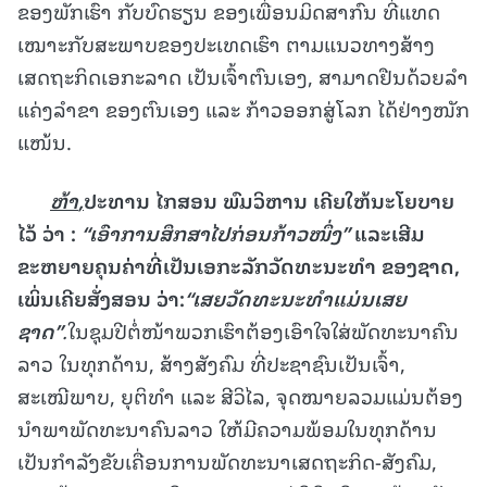
ຂອງພັກເຮົາ ກັບບົດຮຽນ ຂອງເພື່ອນມິດສາກົນ ທີ່ແທດ
ເໝາະກັບສະພາບຂອງປະເທດເຮົາ ຕາມແນວທາງສ້າງ
ເສດຖະກິດເອກະລາດ ເປັນເຈົ້າຕົນເອງ, ສາມາດຢືນດ້ວຍລໍາ
ແຄ່ງລໍາຂາ ຂອງຕົນເອງ ແລະ ກ້າວອອກສູ່ໂລກ ໄດ້ຢ່າງໜັກ
ແໜ້ນ.
ຫ້າ
,
ປະທານ ໄກສອນ ພົມວິຫານ ເຄີຍໃຫ້ນະໂຍບາຍ
ໄວ້ ວ່າ
:
“
ເອົາການສຶກສາໄປກ່ອນກ້າວໜຶ່ງ
”
ແລະເສີມ
ຂະຫຍາຍຄຸນຄ່າທີ່ເປັນເອກະລັກວັດທະນະທໍາ ຂອງຊາດ
,
ເພິ່ນເຄີຍສັ່ງສອນ ວ່າ
:
“
ເສຍວັດທະນະທໍາແມ່ນເສຍ
ຊາດ
”
.
ໃນຊຸມປີຕໍ່ໜ້າພວກເຮົາຕ້ອງເອົາໃຈໃສ່ພັດທະນາຄົນ
ລາວ ໃນທຸກດ້ານ, ສ້າງສັງຄົມ ທີ່ປະຊາຊົນເປັນເຈົ້າ,
ສະເໝີພາບ, ຍຸຕິທໍາ ແລະ ສີວິໄລ, ຈຸດໝາຍລວມແມ່ນຕ້ອງ
ນຳພາພັດທະນາຄົນລາວ ໃຫ້ມີຄວາມພ້ອມໃນທຸກດ້ານ
ເປັນກຳລັງຂັບເຄື່ອນການພັດທະນາເສດຖະກິດ-ສັງຄົມ,