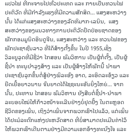
ແປວໄຟ ທີ່ກະຈາຍໄປທົ່ວປະເທດ ແລະ ກາຍເປັນທວນໄຟ
ປະຕິວັດ ທີ່ມີກຳລັງແຮງທີ່ມີຄວາມສັກສິດ... ແສງສະຫວ່າງ
ນັ້ນ ໄດ້ແກ່ແສງສະຫວ່າງຂອງລັດທິມາກ-ເລນິນ, ແສງ
ສະຫວ່າງຂອງແນວທາງການປະຕິວັດປົດປ່ອຍຊາດຂອງ
ພັກກອມມູນິດອິນດູຈີນ, ແສງສະຫວ່າງ ແລະ ທວນໄຟຂອງ
ພັກປະຊາຊົນລາວ ທີ່ໄດ້ສ້າງຕັ້ງຂຶ້ນ ໃນປີ 1955,ເຊິ່ງ
ວິລະບູລຸດທີ່ມີຊື່ວ່າ ໄກສອນ ພົມວິຫານ ເປັນຜູ້ກໍ່ຕັ້ງ, ເປັນຜູ້
ຊີ້ນຳ ທະນຸບຳລຸງສ້າງ ແລະ ເປັນຜູ້ສ້າງໃຫ້ພັກນີ້ ນຳພາ
ປະຊາຊົນລຸກຂຶ້ນຕໍ່ສູ້ຢ່າງພິລະອົງ ອາດ, ລະອິດລະອ້ຽວ ແລະ
ຍືດເຍື້ອຍາວນານ ຈົນຍາດໄດ້ໄຊຊະນະອັນຍິ່ງໃຫຍ່... ຈາກ
ນັ້ນ, ປະທານ ໄກສອນ ພົມວິຫານ ຍັງສືບຕໍ່ຊີ້ນຳ-ນຳພາ
ລະບອບໃໝ່ໃຫ້ກ້າວໜ້າຈະເລີນຢ່າງບໍ່ຢຸດຢັ້ງ ໃນຕະຫຼອດ
ຊີວິດຂອງເພິ່ນ, ເຖິງວ່າເພິ່ນຈາກພວກເຮົາໄປແລ້ວ, ແຕ່ເພິ່ນ
ໄດ້ປະມໍລະດົກແຫ່ງປະຫວັດສາດ ທີ່ບໍ່ສາມາດປະເມີນຄ່າໄວ້
ໃຫ້ພວກເຮົາເດີນຕາມຢ່າງມີຄວາມເອກອ້າງທະນົງໃຈ ແລະ