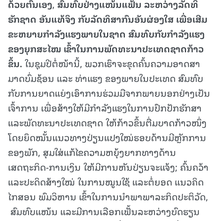
ດ້ວຍຕົນເອງ
,
ສົມທົບຢ່າງແໜ້ນແຟ້ນ ລະຫວ່າງລັດທິ
ຮັກຊາດ ອັນແທ້ຈິງ ກັບລັດທິສາກົນອັນຜ່ອງໃສ ເພື່ອເສີມ
ຂະຫຍາຍກຳລັງແຮງພາຍໃນຊາດ ສົມທົບກັບກໍາລັງແຮງ
ຂອງຍຸກສະໄໝ ເຂົ້າໃນການພັດທະນາປະເທດຊາດກ້າວ
ຂຶ້ນ
.
ໃນຊຸມປີຕໍ່ໜ້ານີ້, ພວກເຮົາຈະຂຸດຄົ້ນຄວາມອາດສາ
ມາດບົ່ມຊ້ອນ ແລະ ທ່າແຮງ ຂອງພາຍໃນປະເທດ ສົມທົບ
ກັບການຍາດແຍ່ງເອົາການຮ່ວມມືຈາກພາຍນອກຢ່າງເປັນ
ເຈົ້າການ ເພື່ອສ້າງໃຫ້ມີກຳລັງແຮງໃນການປົກປັກຮັກສາ
ແລະພັດທະນາປະເທດຊາດ ໃຫ້ກ້າວຂຶ້ນຕື່ມບາດກ້າວໜຶ່ງ
ໂດຍຍຶດໝັ້ນແນວທາງປ່ຽນແປງໃໝ່ຮອບດ້ານມີຫຼັກການ
ຂອງພັກ, ສຸມໃສ່ແກ້ໄຂຄວາມຫຍຸ້ງຍາກທາງດ້ານ
ເສດຖະກິດ-ການເງິນ ໃຫ້ມີການຫັນປ່ຽນຈະແຈ້ງ; ຄົ້ນຄວ້າ
ແລະປະດິດສ້າງໃໝ່ ໃນການໝູນໃຊ້ ແລະຕໍ່ຍອດ ແນວຄິດ
ໄກສອນ ພົມວິຫານ ເຂົ້າໃນການນໍາພາພາລະກິດປະຕິວັດ,
ສົມທົບແໜ້ນ ແລະມີການເລືອກເຟັ້ນລະຫວ່າງບົດຮຽນ