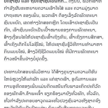
ປະຊາຊົນ ແລະ ຖືປະຊາຊົນເປັນກົກ
...
ດັ່ງນັ້ນ, ພວກເຮົາທີ່
ກຳລັງຜັນຂະຫຍາຍຄວາມເອົາໃຈໃສ່ ແລະ ຄວາມມຸ່ງມາດ
ປາຖະໜາ ຂອງເພິ່ນ, ພວກເຮົາ ຕ້ອງເລັ່ງລັດພັດທະນາ
ຊົນນະບົດ, ເຂດຫ່າງໄກສອກຫຼີກ ໂດຍເອົາປະຊາຊົນເປັນ
ກົກ, ເອົາຊົນນະບົດເປັນເປົ້າໝາຍຂອງການພັດທະນາ,
ສ້າງເງື່ອນໄຂໃຫ້ປະຊາຊົນເຂົ້າເຖິງທຶນ, ເຂົ້າເຖິງການສຶກສາ,
ເຂົ້າເຖິງເຕັກໂນໂລຊີໃໝ່, ໃຫ້ປະຊາຊົນຮູ້ວິທີການທໍາມາຫາ
ກິນແບບໃໝ່, ສ້າງວິຖີຊີວິດແບບໃໝ່ ທີ່ມີການພັດທະນາ
ກ້າວໜ້າຂຶ້ນຢ່າງບໍ່ຢຸດຢັ້ງ.
ປະທານໄກສອນພົມວິຫານ ໄດ້ສ້າງຄຸນງາມຄວາມດີອັນ
ໃຫຍ່ຫຼວງໃຫ້ແກ່ພັກ ແລະ ແກ່ຊາດເຮົາ, ອຸດົມການແລະ
ການອຸທິດຂອງເພິ່ນແມ່ນຕິດແໜ້ນກັບພາລະກິດປະຕິວັດ
ຂອງພັກເຮົາ.ຂ້າພະເຈົ້າ ຮຽກຮ້ອງມາຍັງທົ່ວພັກ, ທົ່ວລັດ,
ທົ່ວກຳລັງປະກອບອາວຸດແລະທົ່ວປວງຊົນລາວທັງຊາດຈົງ
ສາມັກຄີກັນເປັນປຶກແຜ່ນ,ພ້ອມກັນສືບທອດແລະເສີມ