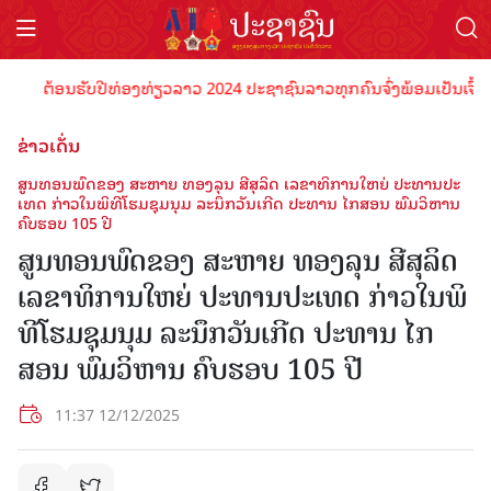
ອນຮັບປີທ່ອງທ່ຽວລາວ 2024 ປະຊາຊົນລາວທຸກຄົນຈົ່ງພ້ອມເປັນເຈົ້າພາບທີ່ດີ 
ຂ່າວເດັ່ນ
ສູນ​ທອນ​ພົດ​ຂອງ ສະ​ຫາຍ ​ທອງ​ລຸນ ສີ​ສຸ​ລິດ ເລ​ຂາ​ທິ​ການ​ໃຫຍ່ ປະ​ທານ​ປະ​
ເທດ ກ່າວ​ໃນ​ພິ​ທີ​ໂຮມ​ຊຸມ​ນຸມ ລະ​ນຶກວັນ​ເກີດ​ ປະ​ທານ ໄກ​ສອນ ພົມ​ວິ​ຫານ
ຄົບ​ຮອບ 105 ປີ
ສູນ​ທອນ​ພົດ​ຂອງ ສະ​ຫາຍ ​ທອງ​ລຸນ ສີ​ສຸ​ລິດ
ເລ​ຂາ​ທິ​ການ​ໃຫຍ່ ປະ​ທານ​ປະ​ເທດ ກ່າວ​ໃນ​ພິ​
ທີ​ໂຮມ​ຊຸມ​ນຸມ ລະ​ນຶກວັນ​ເກີດ​ ປະ​ທານ ໄກ​
ສອນ ພົມ​ວິ​ຫານ ຄົບ​ຮອບ 105 ປີ
11:37 12/12/2025