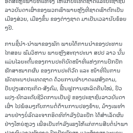
ອິດສະຫຼະພາບທີ່ແທ້ຈິງ ໃຫ້ແກ່ປະເທດຊາດແລະປະຊາຊົນ
ລາວບັນດາເຜົ່າຂອງພວກເຮົາພາຍຫຼັງທີ່ຊາດເຮົາຕົກເປັນ
ເມືອງສ່ວຍ, ເມືອງຂຶ້ນ ຂອງຕ່າງຊາດ ມາເປັນເວລານັບຮ້ອຍ
ໆປີ.
ການຊີ້ນຳ-ນຳພາຂອງພັກ ພາຍໃຕ້ການນຳຂອງປະທານ
ໄກສອນ ພົມວິຫານ ພາຍຫຼັງສະຖາປະນາ ສປປ ລາວ ນັ້ນ
ແມ່ນໄລຍະຕົ້ນຂອງການປະຕິບັດໜ້າທີ່ແຫ່ງການປົກປັກ
ຮັກສາໝາກຜົນ ຂອງການປະຕິວັດ ແລະ ໜ້າທີ່ໃນການ
ພັດທະນາປະເທດຊາດ ດ້ວຍການຮໍາບາດແຜສົງຄາມ,
ປັບປຸງເສດຖະກິດ-ສັງຄົມ, ຟື້ນຟູການຜະລິດຄືນໃໝ່, ປົວ
ແປງ-ຍົກລະດັບຊີວິດການເປັນຢູ່ ຂອງປະຊາຊົນລາວບັນດາ
ເຜົ່າ ໄປພ້ອມໆກັບການຕໍ່ຕ້ານການປອງຮ້າຍ, ມ້າງເພທໍາ
ລາຍຢ່າງບໍ່ລົດລະຈາກອິດທິກຳລັງປໍລະປັກ ໄດ້ສຳເລັດຜົນ
ຢ່າງໃຫຍ່ຫຼວງ ເພື່ອເປັນກຳລັງແຮງໃຫ້ແກ່ການສືບຕໍ່ນຳພາ
ປວງຊົນລາວທັງຊາດ ປົກປັກຮັກສາ ແລະສ້າງສາລະບອບ