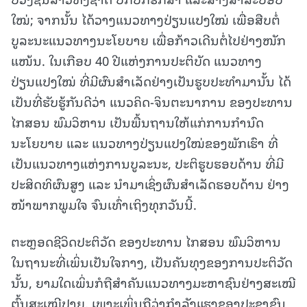
ໃໝ່; ຈາກນັ້ນ ໄດ້ວາງແນວທາງປ່ຽນແປງໃໝ່ ເພື່ອສືບຕໍ່
ບູລະນະແນວທາງນະໂຍບາຍ ເພື່ອກ້າວເດີນຕໍ່ໄປຢ່າງໜັກ
ແໜ້ນ. ໃນເກືອບ 40 ປີແຫ່ງການປະຕິບັດ ແນວທາງ
ປ່ຽນແປງໃໝ່ ທີ່ມີຜົນສຳເລັດຢ່າງເປັນຮູບປະທຳມານັ້ນ ໄດ້
ເປັນທີ່ຮັບຮູ້ກັນດີວ່າ ແນວຄິດ-ຈິນຕະນາການ ຂອງປະທານ
ໄກສອນ ພົມວິຫານ ເປັນພື້ນຖານໃຫ້ແກ່ການກຳນົດ
ນະໂຍບາຍ ແລະ ແນວທາງປ່ຽນແປງໃໝ່ຂອງພັກເຮົາ ທີ່
ເປັນແນວທາງແຫ່ງການບູລະນະ, ປະຕິຮູບຮອບດ້ານ ທີ່ມີ
ປະສິດທິຜົນສູງ ແລະ ນໍາມາເຊິ່ງຜົນສໍາເລັດຮອບດ້ານ ຢ່າງ
ໜ້າພາກພູມໃຈ ຈົນເທົ່າເຖິງທຸກວັນນີ້.
ຕະຫຼອດຊີວິດປະຕິວັດ ຂອງປະທານ ໄກສອນ ພົມວິຫານ
ໃນຖານະທີ່ເພິ່ນເປັນໃຈກາງ, ເປັນຄັນທຸງຂອງການປະຕິວັດ
ນັ້ນ, ຍາມໃດເພິ່ນກໍຖືສຳຄັນແນວທາງມະຫາຊົນຢ່າງສະເໝີ
ຕົ້ນສະເໝີປາຍ, ເພາະເພິ່ນຖືວ່າກຳລັງແຮງຂອງປະຊາຊົນ