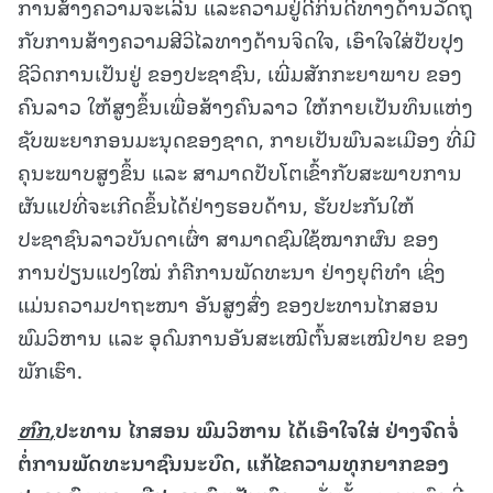
ການສ້າງຄວາມຈະເລີນ ແລະຄວາມຢູ່ດີກິນດີທາງດ້ານວັດຖຸ
ກັບການສ້າງຄວາມສີວິໄລທາງດ້ານຈິດໃຈ, ເອົາໃຈໃສ່ປັບປຸງ
ຊີວິດການເປັນຢູ່ ຂອງປະຊາຊົນ, ເພີ່ມສັກກະຍາພາບ ຂອງ
ຄົນລາວ ໃຫ້ສູງຂຶ້ນເພື່ອສ້າງຄົນລາວ ໃຫ້ກາຍເປັນທຶນແຫ່ງ
ຊັບພະຍາກອນມະນຸດຂອງຊາດ, ກາຍເປັນພົນລະເມືອງ ທີ່ມີ
ຄຸນະພາບສູງຂຶ້ນ ແລະ ສາມາດປັບໂຕເຂົ້າກັບສະພາບການ
ຜັນແປທີ່ຈະເກີດຂຶ້ນໄດ້ຢ່າງຮອບດ້ານ, ຮັບປະກັນໃຫ້
ປະຊາຊົນລາວບັນດາເຜົ່າ ສາມາດຊົມໃຊ້ໝາກຜົນ ຂອງ
ການປ່ຽນແປງໃໝ່ ກໍຄືການພັດທະນາ ຢ່າງຍຸຕິທຳ ເຊິ່ງ
ແມ່ນຄວາມປາຖະໜາ ອັນສູງສົ່ງ ຂອງປະທານໄກສອນ
ພົມວິຫານ ແລະ ອຸດົມການອັນສະເໝີຕົ້ນສະເໝີປາຍ ຂອງ
ພັກເຮົາ.
ຫົກ
,
ປະທານ ໄກສອນ ພົມວິຫານ ໄດ້ເອົາໃຈໃສ່ ຢ່າງຈົດຈໍ່
ຕໍ່ການພັດທະນາຊົນນະບົດ
,
ແກ້ໄຂຄວາມທຸກຍາກຂອງ