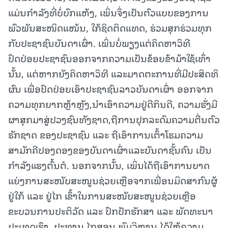
ແມ່ນກຳລັງທີ່ບໍ່ບົກແຫ້ງ, ເພິ່ນຈຶ່ງເປັນຕົວແບບຂອງການ
ພົວພັນສະໜິດແໜ້ນ, ໃກ້ຊິດຕິດແທດ, ຮ່ວມສຸກຮ່ວມທຸກ
ກັບປະຊາຊົນບັນດາເຜົ່າ. ເພິ່ນບໍ່ພຽງແຕ່ຄິດຫາວິທີ
ປົດປ່ອຍປະຊາຊົນອອກຈາກຄວາມເປັນຂ້ອຍຂ້າມ້າໃຊ້ເທົ່າ
ນັ້ນ, ແຕ່ຫາກຍັງຄິດຫາວິທີ ແລະມາດຕະການທີ່ມີປະສິດທິ
ຜົນ ເພື່ອປົດປ່ອຍເອົາປະຊາຊົນລາວບັນດາເຜົ່າ ອອກຈາກ
ຄວາມທຸກຍາກຫຼ້າຫຼັງ,ນຳເອົາຄວາມຢູ່ດີກິນດີ, ຄວາມຮັ່ງມີ
ຜາສຸກມາສູ່ປວງຊົນທັງຊາດ,ຖືການປຸກລະດົມຄວາມຕື່ນຕົວ
ຮັກຊາດ ຂອງປະຊາຊົນ ແລະ ຖືເອົາການເຕົ້າໂຮມຄວາມ
ສາມັກຄີປອງດອງຂອງບັນດາເຜົ່າແລະບັນດາຊັ້ນຄົນ ເປັນ
ກຳລັງແຮງຕົ້ນຕໍ. ນອກຈາກນັ້ນ, ເພິ່ນໄດ້ຖືເອົາການຍາດ
ແຍ່ງການສະໜັບສະໜູນຊ່ວຍເຫຼືອຈາກເພື່ອນມິດສາກົນຜູ້
ຢູ່ໃກ້ ແລະ ຢູ່ໄກ ເຂົ້າໃນການສະໜັບສະໜູນຊ່ວຍເຫຼືອ
ຂະບວນການປະຕິວັດ ແລະ ປົກປັກຮັກສາ ແລະ ພັດທະນາ
ປະເທດເຮົາ. ປະທານ ໄກສອນ ພົມວິຫານ ໄດ້ໃຫ້ຄວາມ