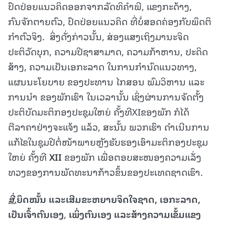
ປົດປ່ອຍແນວຄິດອອກຈາກລັດທິຄໍາພີ, ແຂງກະດ້າງ,
ກົນຈັກຕາຍຕົວ, ປົດປ່ອຍແນວຄິດ ທີ່ບໍ່ສອດຄ່ອງກັບພຶດຕິ
ກໍາຕົວຈິງ. ສິ່ງດັ່ງກ່າວນັ້ນ, ສ່ອງແສງເຖິງມານະຈິດ
ປະຕິວັດບຸກ, ຄວາມປີຊາສາມາດ, ຄວາມກ້າຫານ, ປະດິດ
ສ້າງ, ຄວາມເປັນເອກະລາດ ໃນການກໍານົດແນວທາງ,
ແຜນນະໂຍບາຍ ຂອງປະທານ ໄກສອນ ພົມວິຫານ ແລະ
ການນໍາ ຂອງພັກເຮົາ ໃນເວລານັ້ນ ເຊິ່ງຜ່ານການຈັດຕັ້ງ
ປະຕິບັດມະຕິກອງປະຊຸມໃຫຍ່ ຄັ້ງທີXIຂອງພັກ ກໍໄດ້
ຕີລາຄາຢ່າງຈະແຈ້ງ ແລ້ວ, ສະນັ້ນ ພວກເຮົາ ດຳເນີນການ
ແກ້ໄຂໃນຊຸມປີຕໍ່ໜ້າພາຍຫຼັງຮັບຮອງເອົາມະຕິກອງປະຊຸມ
ໃຫຍ່ ຄັ້ງທີ
XII
ຂອງພັກ ເພື່ອຕອບສະໜອງຄວາມເລັ່ງ
ທວງຂອງການພັດທະນາກ້າວຂຶ້ນຂອງປະເທດຊາດເຮົາ.
ສີ່
,
ຍຶດໝັ້ນ ແລະເສີມຂະຫຍາຍຈິດໃຈຊາດ
,
ເອກະລາດ
,
ເປັນເຈົ້າຕົນເອງ
,
ເພິ່ງຕົນເອງ ແລະສ້າງຄວາມເຂັ້ມແຂງ