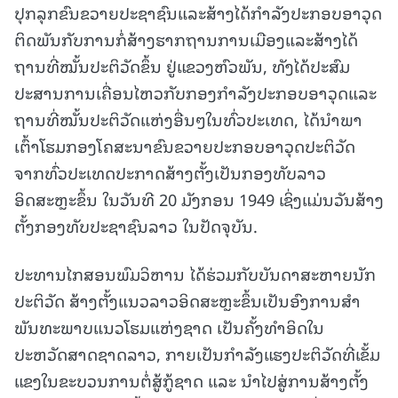
ປຸກລຸກຂົນຂວາຍປະຊາຊົນແລະສ້າງໄດ້ກໍາລັງປະກອບອາວຸດ
ຕິດພັນກັບການກໍ່ສ້າງຮາກຖານການເມືອງແລະສ້າງໄດ້
ຖານທີ່ໝັ້ນປະຕິວັດຂຶ້ນ ຢູ່ແຂວງຫົວພັນ, ທັງໄດ້ປະສົມ
ປະສານການເຄື່ອນໄຫວກັບກອງກຳລັງປະກອບອາວຸດແລະ
ຖານທີ່ໝັ້ນປະຕິວັດແຫ່ງອື່ນໆໃນທົ່ວປະເທດ, ໄດ້ນໍາພາ
ເຕົ້າໂຮມກອງໂຄສະນາຂົນຂວາຍປະກອບອາວຸດປະຕິວັດ
ຈາກທົ່ວປະເທດປະກາດສ້າງຕັ້ງເປັນກອງທັບລາວ
ອິດສະຫຼະຂຶ້ນ ໃນວັນທີ 20 ມັງກອນ 1949 ເຊິ່ງແມ່ນວັນສ້າງ
ຕັ້ງກອງທັບປະຊາຊົນລາວ ໃນປັດຈຸບັນ.
ປະທານໄກສອນພົມວິຫານ ໄດ້ຮ່ວມກັບບັນດາສະຫາຍນັກ
ປະຕິວັດ ສ້າງຕັ້ງແນວລາວອິດສະຫຼະຂຶ້ນເປັນອົງການສໍາ
ພັນທະພາບແນວໂຮມແຫ່ງຊາດ ເປັນຄັ້ງທໍາອິດໃນ
ປະຫວັດສາດຊາດລາວ, ກາຍເປັນກໍາລັງແຮງປະຕິວັດທີ່ເຂັ້ມ
ແຂງໃນຂະບວນການຕໍ່ສູ້ກູ້ຊາດ ແລະ ນໍາໄປສູ່ການສ້າງຕັ້ງ