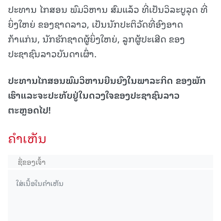
ປະທານ ໄກສອນ ພົມວິຫານ ສົມແລ້ວ ທີ່ເປັນວິລະບູລຸດ ທີ່
ຍິ່ງໃຫຍ່ ຂອງຊາດລາວ, ເປັນນັກປະຕິວັດທີ່ອົງອາດ
ກ້າແກ່ນ, ນັກຮັກຊາດຜູ້ຍິ່ງໃຫຍ່, ລູກຜູ້ປະເສີດ ຂອງ
ປະຊາຊົນລາວບັນດາເຜົ່າ.
ປະທານໄກສອນພົມວິຫານຍືນຍົງໃນພາລະກິດ ຂອງພັກ
ເຮົາແລະຈະປະທັບຢູ່ໃນດວງໃຈຂອງປະຊາຊົນລາວ
ຕະຫຼອດໄປ
!
ຄໍາເຫັນ