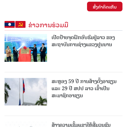
ສົ່ງຄໍາຄິດເຫັນ
ຂ່າວການຮ່ວມມື
ເປີດປ້າຍຈຸດຝຶກອົບຮົມຢູ່ລາວ ຂອງ
ສະຖາບັນການຊ່າງແຂວງຢູນນານ
ສະຫຼອງ 59 ປີ ການສ້າງຕັ້ງອາຊຽນ
ແລະ 29 ປີ ສປປ ລາວ ເຂົ້າເປັນ
ສະມາຊິກອາຊຽນ
ສ້າງຄວາມເຂັ້ມແຂງໃຫ້ສື່ມວນຊົນ