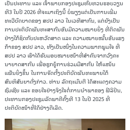
ເປັນປະທານ ແລະ ເຈົ້າພາບກອງປະຊຸມທົບທວນຮອບວຽນ
ທີ3 ໃນປີ 2026 ທີ່ຈະມາເຖິງນີ້ ບໍ່ພຽງແຕ່ເປັນການເພີ່ມ
ທະວີບົດບາດຂອງ ສປປ ລາວ ໃນເວທີສາກົນ, ແຕ່ຍັງເປັນ
ການປະຕິບັດພັນທະສາກົນອັນມີຄວາມໝາຍຍິ່ງ ທີ່ຕິດພັນ
ຢ່າງໃກ້ຊິດກັບປະຫວັດສາດ ແລະ ຄວາມໝາຍໝັ້ນອັນແຮງ
ກ້າຂອງ ສປປ ລາວ, ທັງເປັນໜຶ່ງໃນຄວາມພາກພູມໃຈ ທີ່
ສປປ ລາວ ເຮົາໄດ້ຮັບມອບໝາຍໜ້າທີ່ສໍາຄັນຈາກວົງຄະ
ນາຍາດສາກົນ ເພື່ອຊຸກຍູ້ການຮ່ວມມືສາກົນ ໃຫ້ແໜ້ນ
ແຟ້ນຍິ່ງຂຶ້ນ ໃນການຈັດຕັ້ງປະຕິບັດພັນທະພາຍໃຕ້
ສົນທິສັນຍາດັ່ງກ່າວ. ທ່ານ ລັດຖະມົນຕີ ໄດ້ສະແດງຄວາມ
ຊົມເຊີຍ ແລະ ຂອບໃຈຢ່າງຈິງໃຈຕໍ່ການນຳພາຂອງ ຟີລິປິນ,
ປະທານກອງປະຊຸມລັດພາຄີຄັ້ງທີ 13 ໃນປີ 2025 ທີ່
ປະຕິບັດໜ້າທີ່ໄດ້ຢ່າງດີເລີດ.