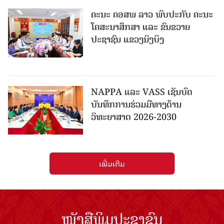
ຄະນະ ຄອສພ ລາວ ພົບປະກັບ ຄະນະ
ໂຄສະນາສຶກສາ ແລະ ຂົນຂວາຍ
ປະຊາຊົນ ແຂວງນິງບິງ
NAPPA ແລະ VASS ເຊັນບົດ
ບັນທຶກການຮ່ວມມືທາງດ້ານ
ວິທະຍາສາດ 2026-2030
ເພີ່ມເຕີມ
ໜັງສືພິມປະຊາຊົນ