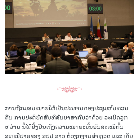
ການຖືກມອບໝາຍໃຫ້ເປັນປະທານກອງປະຊຸມທົບທວນ
ຄືນ ການປະຕິບັດສົນທິສັນຍາສາກົນວ່າດ້ວຍ ລະເບີດລູກ
ຫວ່ານ ນີ້ໄດ້ຢັ້ງຢືນເຖິງຄວາມໝາຍໝັ້ນອັນສະເໝີຕົ້ນ
ສະເໝີປາຍຂອງ ສປປ ລາວ ຕໍ່ວຽກງານສໍາຫຼວດ ແລະ ເກັບ