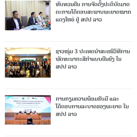
ທົບທວນຄືນ ການຈັດຕັ້ງປະຕິບັດມາດ
ຕະການໂຕ້ຕອບສະພາບພະຍາດໝາກ
ແດງໃຫຍ່ ຢູ່ ສປປ ລາວ
ຊາວໜຸ່ມ 3 ປະເທດນຳສະເໜີວິທີການ
ພັດທະນາກະສິກຳແບບຍືນຍົງ ໃນ
ສປປ ລາວ
ການກຽມຄວາມພ້ອມຮັບມື ແລະ
ໂຕ້ຕອບການລະບາດຂອງພະຍາດ ໃນ
ສປປ ລາວ