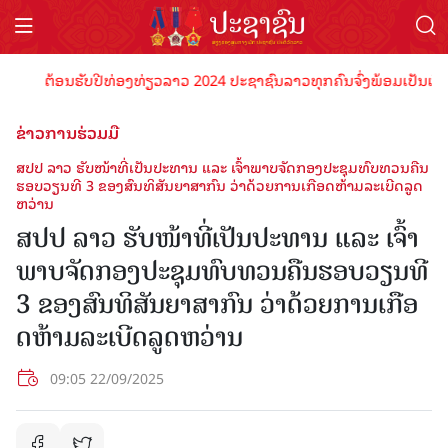
ຕ້ອນຮັບປີທ່ອງທ່ຽວລາວ 2024 ປະຊາຊົນລາວທຸກຄົນຈົ່ງພ້ອມເປັນເຈົ້າພາບທີ່
ຂ່າວການຮ່ວມມື
ສປປ ລາວ ຮັບໜ້າທີ່ເປັນປະທານ ແລະ ເຈົ້າພາບຈັດກອງປະຊຸມທົບທວນຄືນ
ຮອບວຽນທີ 3 ຂອງສົນທິສັນຍາສາກົນ ວ່າດ້ວຍການເກືອດຫ້າມລະເບີດລູດ
ຫວ່ານ
ສປປ ລາວ ຮັບໜ້າທີ່ເປັນປະທານ ແລະ ເຈົ້າ
ພາບຈັດກອງປະຊຸມທົບທວນຄືນຮອບວຽນທີ
3 ຂອງສົນທິສັນຍາສາກົນ ວ່າດ້ວຍການເກືອ
ດຫ້າມລະເບີດລູດຫວ່ານ
09:05 22/09/2025