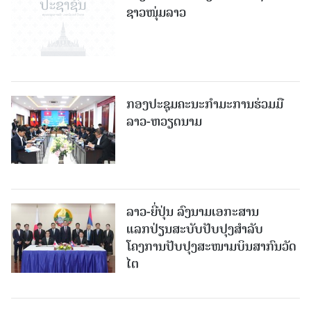
ຊາວໜຸ່ມລາວ
ກອງປະຊຸມຄະນະກຳມະການຮ່ວມມື
ລາວ-ຫວຽດນາມ
ລາວ-ຍີ່ປຸ່ນ ລົງນາມເອກະສານ
ແລກປ່ຽນສະບັບປັບປຸງສໍາລັບ
ໂຄງການປັບປຸງສະໜາມບິນສາກົນວັດ
ໄຕ