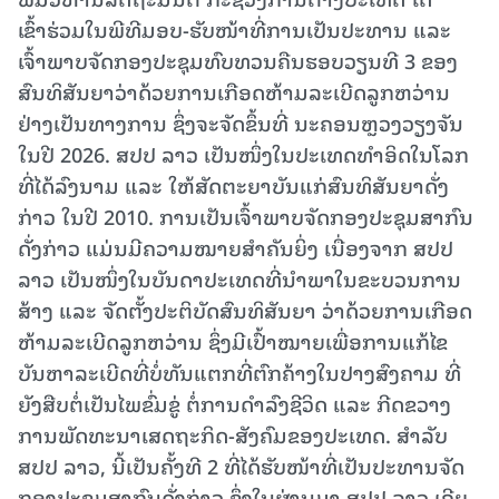
ເຂົ້າຮ່ວມໃນພີທີມອບ-ຮັບໜ້າທີ່ການເປັນປະທານ ແລະ
ເຈົ້າພາບຈັດກອງປະຊຸມທົບທວນຄືນຮອບວຽນທີ 3 ຂອງ
ສົນທິສັນຍາວ່າດ້ວຍການເກືອດຫ້າມລະເບີດລູກຫວ່ານ
ຢ່າງເປັນທາງການ ຊຶ່ງຈະຈັດຂຶ້ນທີ່ ນະຄອນຫຼວງວຽງຈັນ
ໃນປີ 2026. ສປປ ລາວ ເປັນໜຶ່ງໃນປະເທດທຳອິດໃນໂລກ
ທີ່ໄດ້ລົງນາມ ແລະ ໃຫ້ສັດຕະຍາບັນແກ່ສົນທິສັນຍາດັ່ງ
ກ່າວ ໃນປີ 2010. ການເປັນເຈົ້າພາບຈັດກອງປະຊຸມສາກົນ
ດັ່ງກ່າວ ແມ່ນມີຄວາມໝາຍສຳຄັນຍິ່ງ ເນື່ອງຈາກ ສປປ
ລາວ ເປັນໜຶ່ງໃນບັນດາປະເທດທີ່ນໍາພາໃນຂະບວນການ
ສ້າງ ແລະ ຈັດຕັ້ງປະຕິບັດສົນທິສັນຍາ ວ່າດ້ວຍການເກືອດ
ຫ້າມລະເບີດລູກຫວ່ານ ຊຶ່ງມີເປົ້າໝາຍເພື່ອການແກ້ໄຂ
ບັນຫາລະເບີດທີ່ບໍ່ທັນແຕກທີ່ຕົກຄ້າງໃນປາງສົງຄາມ ທີ່
ຍັງສືບຕໍ່ເປັນໄພຂົ່ມຂູ່ ຕໍ່ການດໍາລົງຊີວິດ ແລະ ກີດຂວາງ
ການພັດທະນາເສດຖະກິດ-ສັງຄົມຂອງປະເທດ. ສໍາລັບ
ສປປ ລາວ, ນີ້ເປັນຄັ້ງທີ 2 ທີ່ໄດ້ຮັບໜ້າທີ່ເປັນປະທານຈັດ
ກອງປະຊຸມສາກົນດັ່ງກ່າວ ຊຶ່ງໃນຜ່ານມາ ສປປ ລາວ ເຄີຍ