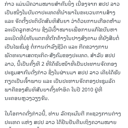
ກ່າວ ແມ່ນມີຄວາມໝາຍສຳຄັນຍິ່ງ ເນື່ອງຈາກ ສປປ ລາວ
ເປັນໜຶ່ງໃນບັນດາປະເທດທີ່ນໍາພາໃນຂະບວນການສ້າງ
ແລະ ຈັດຕັ້ງປະຕິບັດສົນທິສັນຍາ ວ່າດ້ວຍການເກືອດຫ້າມ
ລະເບີດລູກຫວ່ານ ຊຶ່ງມີເປົ້າໝາຍເພື່ອການແກ້ໄຂບັນຫາ
ລະເບີດທີ່ບໍ່ທັນແຕກທີ່ຕົກຄ້າງໃນປາງສົງຄາມ ທີ່ຍັງສືບຕໍ່
ເປັນໄພຂົ່ມຂູ່ ຕໍ່ການດໍາລົງຊີວິດ ແລະ ກີດຂວາງການ
ພັດທະນາເສດຖະກິດ-ສັງຄົມຂອງປະເທດ. ສໍາລັບ ສປປ
ລາວ, ນີ້ເປັນຄັ້ງທີ 2 ທີ່ໄດ້ຮັບໜ້າທີ່ເປັນປະທານຈັດກອງ
ປະຊຸມສາກົນດັ່ງກ່າວ ຊຶ່ງໃນຜ່ານມາ ສປປ ລາວ ເຄີຍໄດ້ຮັບ
ກຽດເປັນເຈົ້າພາບ ແລະ ເປັນປະທານຈັດກອງປະຊຸມລັດ
ພາຄີຂອງສົນທິສັນຍາຄັ້ງທໍາອິດ ໃນປີ 2010 ຢູ່ທີ່
ນະຄອນຫຼວງວຽງຈັນ.
ໃນໂອກາດດັ່ງກ່າວນີ້, ທ່ານ ລັດຖະມົນຕີ ກະຊວງການຕ່າງ
ປະເທດ ເເຫ່ງ ສປປ ລາວ ໄດ້ຢືນຢັນຄືນເຖິງຄວາມໝາຍ