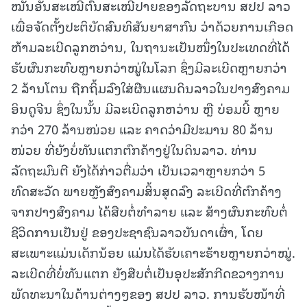
ໝັ້ນອັນສະເໝີຕົ້ນສະເໝີປາຍຂອງລັດຖະບານ ສປປ ລາວ
ເພື່ອຈັດຕັ້ງປະຕິບັດສົນທິສັນຍາສາກົນ ວ່າດ້ວຍການເກືອດ
ຫ້າມລະເບີດລູກຫວ່ານ, ໃນຖານະເປັນໜຶ່ງໃນປະເທດທີ່ໄດ້
ຮັບຜົນກະທົບຫຼາຍກວ່າໝູ່ໃນໂລກ ຊຶ່ງມີລະເບີດຫຼາຍກວ່າ
2 ລ້ານໂຕນ ຖືກຖິ້ມລົງໃສ່ຜືນແຜນດິນລາວໃນປາງສົງຄາມ
ອິນດູຈີນ ຊຶ່ງໃນນັ້ນ ມີລະເບີດລູກຫວ່ານ ຫຼື ບ່ອມບີ້ ຫຼາຍ
ກວ່າ 270 ລ້ານໜ່ວຍ ແລະ ຄາດວ່າມີປະມານ 80 ລ້ານ
ໜ່ວຍ ທີ່ຍັງບໍ່ທັນແຕກຕົກຄ້າງຢູ່ໃນດິນລາວ. ທ່ານ
ລັດຖະມົນຕີ ຍັງໄດ້ກ່າວຕື່ມວ່າ ເປັນເວລາຫຼາຍກວ່າ 5
ທົດສະວັດ ພາຍຫຼັງສົງຄາມສິ້ນສຸດລົງ ລະເບີດທີ່ຕົກຄ້າງ
ຈາກປາງສົງຄາມ ໄດ້ສືບຕໍ່ທໍາລາຍ ແລະ ສ້າງຜົນກະທົບຕໍ່
ຊີວິດການເປັນຢູ່ ຂອງປະຊາຊົນລາວບັນດາເຜົ່າ, ໂດຍ
ສະເພາະແມ່ນເດັກນ້ອຍ ແມ່ນໄດ້ຮັບເຄາະຮ້າຍຫຼາຍກວ່າໝູ່.
ລະເບີດທີ່ບໍ່ທັນແຕກ ຍັງສືບຕໍ່ເປັນອຸປະສັກກີດຂວາງການ
ພັດທະນາໃນດ້ານຕ່າງໆຂອງ ສປປ ລາວ. ການຮັບໜ້າທີ່