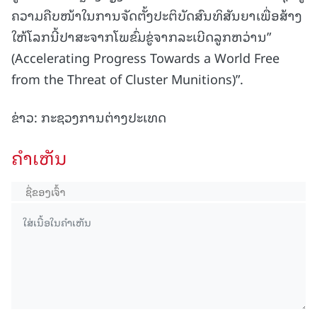
ຄວາມຄືບໜ້າໃນການຈັດຕັ້ງປະຕິບັດສົນທິສັນຍາເພື່ອສ້າງ
ໃຫ້ໂລກນີ້ປາສະຈາກໂພຂົ່ມຂູ່ຈາກລະເບີດລູກຫວ່ານ”
(Accelerating Progress Towards a World Free
from the Threat of Cluster Munitions)”.
ຂ່າວ: ກະຊວງການຕ່າງປະເທດ
ຄໍາເຫັນ