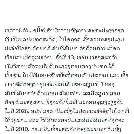
ຫວ່າງບໍ່ດົນມານີ້ທີ່ ສໍານັກງານອົງການສະຫະປະຊາຊາດ
ທີ່ ເຊີເເນວປະເທດສະວິດ, ໃນໂອກາດ ເຂົ້າຮ່ວມກອງປະຊຸມ
ປະຈໍາປີຂອງ ລັດພາຄີ ສົນທິສັນຍາ ວ່າດ້ວຍການເກືອດ
ຫ້າມລະເບີດລູກຫວ່ານ ຄັ້ງທີ 13, ທ່ານ ທອງສະຫວັນ
ພົມວິຫານລັດຖະມົນຕີ ກະຊວງການຕ່າງປະເທດ ໄດ້
ເຂົ້າຮ່ວມໃນພີທີມອບ-ຮັບໜ້າທີ່ການເປັນປະທານ ແລະ ເຈົ້າ
ພາບຈັດກອງປະຊຸມທົບທວນຄືນຮອບວຽນທີ 3 ຂອງ
ສົນທິສັນຍາວ່າດ້ວຍການເກືອດຫ້າມລະເບີດລູກຫວ່ານ
ຢ່າງເປັນທາງການ ຊຶ່ງຈະຈັດຂຶ້ນທີ່ ນະຄອນຫຼວງວຽງຈັນ
ໃນປີ 2026. ສປປ ລາວ ເປັນໜຶ່ງໃນປະເທດທຳອິດໃນໂລກທີ່
ໄດ້ລົງນາມ ແລະ ໃຫ້ສັດຕະຍາບັນແກ່ສົນທິສັນຍາດັ່ງກ່າວ
ໃນປີ 2010. ການເປັນເຈົ້າພາບຈັດກອງປະຊຸມສາກົນດັ່ງ