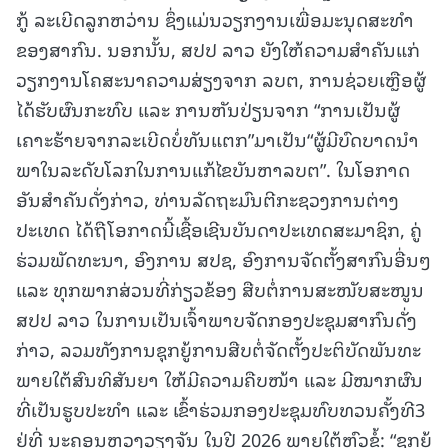
ກູ້ ລະເບີດລູກຫວ່ານ ຊຶ່ງແມ່ນວຽກງານເພື່ອມະນຸດສະທຳ
ຂອງສາກົນ. ນອກນັ້ນ, ສປປ ລາວ ຍັງໃຫ້ຄວາມສໍາຄັນແກ່
ວຽກງານໂຄສະນາຄວາມສ່ຽງຈາກ ລບຕ, ການຊ່ວຍເຫຼືອຜູ້
ໄດ້ຮັບຜົນກະທົບ ແລະ ການຫັນປ່ຽນຈາກ “ການເປັນຜູ້
ເຄາະຮ້າຍຈາກລະເບີດບໍ່ທັນແຕກ”ມາເປັນ“ຜູ້ມີບົດບາດນໍາ
ພາໃນລະດັບໂລກໃນການແກ້ໄຂບັນຫາລບຕ”. ໃນໂອກາດ
ອັນສໍາຄັນດັ່ງກ່າວ, ທ່ານລັດຖະມົນຕີກະຊວງການຕ່າງ
ປະເທດ ໄດ້ຖືໂອກາດນີ້ເຊື້ອເຊີນບັນດາປະເທດສະມາຊິກ, ຄູ່
ຮ່ວມພັດທະນາ, ອົງການ ສປຊ, ອົງການຈັດຕັ້ງສາກົນອື່ນໆ
ແລະ ທຸກພາກສ່ວນທີ່ກ່ຽວຂ້ອງ ສືບຕໍ່ການສະໜັບສະໜູນ
ສປປ ລາວ ໃນການເປັນເຈົ້າພາບຈັດກອງປະຊຸມສາກົນດັ່ງ
ກ່າວ, ລວມທັງການຊຸກຍູ້ການສືບຕໍ່ຈັດຕັ້ງປະຕິບັດພັນທະ
ພາຍໃຕ້ສົນທິສັນຍາ ໃຫ້ມີຄວາມຄືບໜ້າ ແລະ ມີໝາກຜົນ
ທີ່ເປັນຮູບປະທໍາ ແລະ ເຂົ້າຮ່ວມກອງປະຊຸມທົບທວນຄັ້ງທີ3
ຢູ່ທີ່ ນະຄອນຫຼວງວຽງຈັນ ໃນປີ 2026 ພາຍໃຕ້ຫົວຂໍ້: “ຊຸກຍູ້