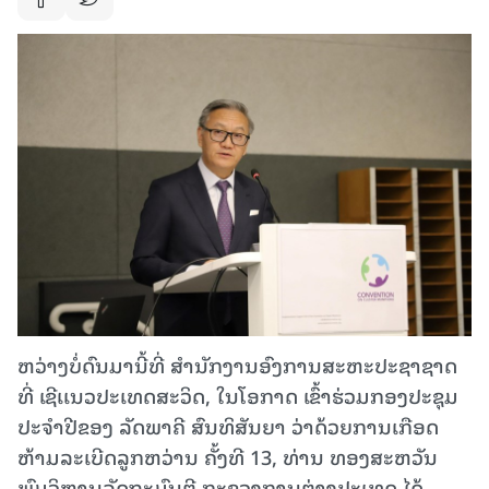
ຫວ່າງບໍ່ດົນມານີ້ທີ່ ສໍານັກງານອົງການສະຫະປະຊາຊາດ
ທີ່ ເຊີເເນວປະເທດສະວິດ, ໃນໂອກາດ ເຂົ້າຮ່ວມກອງປະຊຸມ
ປະຈໍາປີຂອງ ລັດພາຄີ ສົນທິສັນຍາ ວ່າດ້ວຍການເກືອດ
ຫ້າມລະເບີດລູກຫວ່ານ ຄັ້ງທີ 13, ທ່ານ ທອງສະຫວັນ
ພົມວິຫານລັດຖະມົນຕີ ກະຊວງການຕ່າງປະເທດ ໄດ້