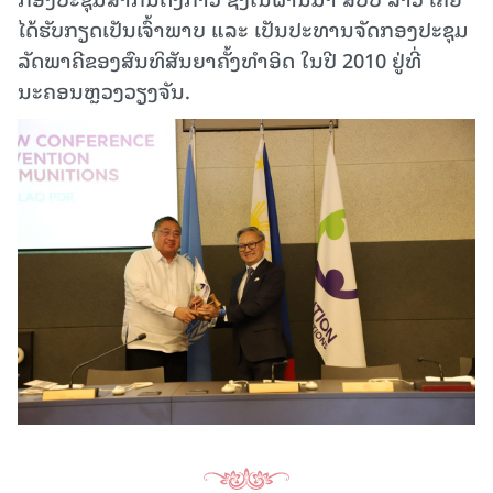
ໄດ້ຮັບກຽດເປັນເຈົ້າພາບ ແລະ ເປັນປະທານຈັດກອງປະຊຸມ
ລັດພາຄີຂອງສົນທິສັນຍາຄັ້ງທໍາອິດ ໃນປີ 2010 ຢູ່ທີ່
ນະຄອນຫຼວງວຽງຈັນ.