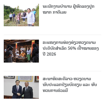
ພະ​ນັກ​ງານ​ບຳ​ນານ ​ຜູ້​ທົດລອງປູກ
ໝາກ ກາດີເມຍ
ຂະ​ແໜງ​ການ​ທ່ອງ​ທ່ຽວຫວຽດນາມ ​
ປະ​ຕິ​ບັດ​ສຳ​ເລັດ 56% ເປົ້າ​ໝາຍຂອງ
ປີ 2026
ສະພາທິດສະດີລາວ-ຫວຽດນາມ
ພົບປະແລກປ່ຽນບົດຮຽນ ແລະ ທົບ
ທວນການຮ່ວມມື