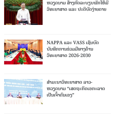
ຫວຽດນາມ ສ້າງກົດລະບຽບພັກໃຫ້ມີ
ວິທະຍາສາດ ແລະ ປະຕິບັດງ່າຍດາຍ
NAPPA ແລະ VASS ເຊັນບົດ
ບັນທຶກການຮ່ວມມືທາງດ້ານ
ວິທະຍາສາດ 2026-2030
ສຳມະນາວິທະຍາສາດ ລາວ-
ຫວຽດນາມ “ເສດຖະກິດເອກະລາດ
ເປັນເຈົ້າຕົນເອງ”