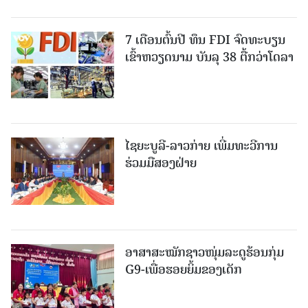
7 ເດືອນຕົ້ນ​ປີ ທຶນ FDI ຈົດ​ທະ​ບຽນ​
ເຂົ້າ​ຫວຽດ​ນາມ ບັນ​ລຸ 38 ຕື້ກວ່າໂດລາ
ໄຊຍະບູລີ-ລາວກ່າຍ​ ເພີ່ມ​ທະ​ວີ​ການ​
ຮ່ວມ​ມື​ສອງ​ຝ່າຍ
ອາສາສະໝັກຊາວໜຸ່ມລະດູຮ້ອນກຸ່ມ
G9-ເພື່ອຮອຍຍິ້ມຂອງເດັກ