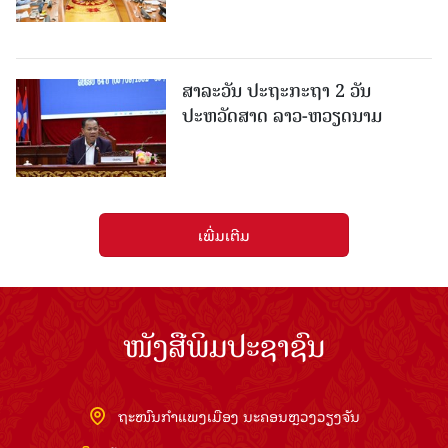
ສາລະວັນ ປະຖະກະຖາ 2 ວັນ
ປະຫວັດສາດ ລາວ-ຫວຽດນາມ
ເພີ່ມເຕີມ
ໜັງສືພິມປະຊາຊົນ
ຖະໜົນກຳແພງເມືອງ ນະຄອນຫຼວງວຽງຈັນ