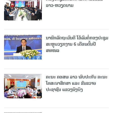
ລາວ-ຫວຽດນາມ
ນາຍົກລັດຖະມົນຕີ ໂອ້ລົມຕໍ່ກອງປະຊຸມ
ສະຫຼຸບວຽກງານ 6 ເດືອນຕົ້ນປີ
ສທໜລ
ຄະນະ ຄອສພ ລາວ ພົບປະກັບ ຄະນະ
ໂຄສະນາສຶກສາ ແລະ ຂົນຂວາຍ
ປະຊາຊົນ ແຂວງນິງບິງ