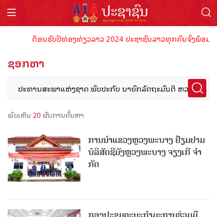
ຕ້ອນຮັບປີທ່ອງທ່ຽວລາວ 2024 ປະຊາຊົນລາວທຸກຄົນຈົ່ງພ້ອມເປັນເຈົ
ຊອກຫາ
ພົບເຫັນ
20
ຜົນການຄົ້ນຫາ
ການນຳແຂວງຫຼວງພະບາງ ຢ້ຽມ​ຢາມ
ບໍ​ລິ​ສັດຊີມັງຫຼວງພະບາງ ຈຽງເກີ ຈໍາ
ກັດ
ກອງປະຊຸມຄະນະກຳມະການຮ່ວມມື