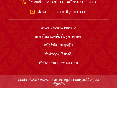
ໂທລະສັບ: 021336111 - ແຟັກ: 021336113
ອີເມວ:
pasaxonn@yahoo.com
ສຳ​ນັກ​ຂ່າວ​ສານ​ທີ່​ສຳ​ຄັນ​
ຄະນະໂຄສະນາອົບຮົມ​ສູນ​ກາງ​ພັກ
ໜັງສືພິມ ປະ​ຊາ​ຊົນ
ສຳ​ນັກ​ງານ​ທີ່​ສຳ​ຄັນ
ສຳ​ນັກ​ງານ​ປະ​ທານ​ປະ​ເທດ
ລິຂະສິດ ©2026 www.pasaxon.org.la. ສະຫງວນໄວ້ເຊິງສິດ
ທັງຫມົດ