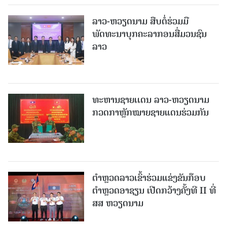
ລາວ-ຫວຽດ​ນາມ ສືບ​ຕໍ່​ຮ່ວມ​ມື
ພັດທະນາບຸກຄະລາກອນສື່ມວນຊົນ
ລາວ
ທະຫານຊາຍເເດນ ລາວ-ຫວຽດນາມ
ກວດກາຫຼັກໝາຍຊາຍແດນຮ່ວມກັນ
ຕຳຫຼວດລາວເຂົ້າຮ່ວມແຂ່ງຂັນກ໊ອບ
ຕຳຫຼວດອາຊຽນ ເປີດກວ້າງຄັ້ງທີ II ທີ່
ສສ ຫວຽດນາມ