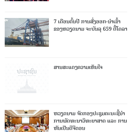
7 ເດືອນຕົ້ນປີ ການສົ່ງອອກ-ນຳເຂົ້າ
ຂອງຫວຽດນາມ ຈະບັນລຸ 659 ຕື້ໂດລາ
ສານສະແດງຄວາມເຫັນໃຈ
ຫວຽດນາມ ຈັດກອງປະຊຸມຄະນະຊີ້ນຳ
ການພັດທະນາວິທະຍາສາດ ແລະ ການ
ຫັນເປັນດີຈີຕອນ