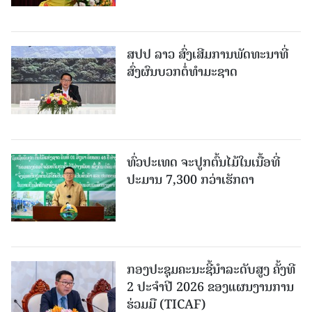
ສປປ ລາວ ສົ່ງເສີມການພັດທະນາທີ່
ສົ່ງຜົນບວກຕໍ່ທຳມະຊາດ
ທົ່ວປະເທດ ຈະປູກຕົ້ນໄມ້ໃນເນື້ອທີ່
ປະມານ 7,300 ກວ່າເຮັກຕາ
ກອງປະຊຸມຄະນະຊີ້ນຳລະດັບສູງ ຄັ້ງທີ
2 ປະຈຳປີ 2026 ຂອງແຜນງານການ
ຮ່ວມມື (TICAF)