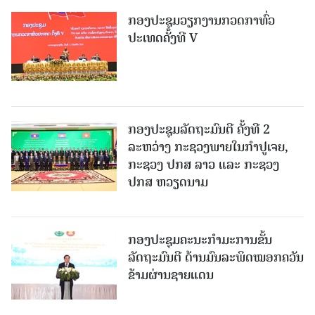
ກອງປະຊຸມວຽກງານກວດກາທົ່ວ
ປະເທດຄັ້ງທີ V
ກອງປະຊຸມລັດຖະມົນຕີ ຄັ້ງທີ 2
ລະຫວ່າງ ກະຊວງພາຍໃນກໍາປູເຈຍ,
ກະຊວງ ປກສ ລາວ ແລະ ກະຊວງ
ປກສ ຫວຽດນາມ
ກອງປະຊຸມຄະນະກໍາມະການຂັ້ນ
ລັດຖະມົນຕີ ດ້ານມົນລະພິດໝອກຄວັນ
ຂ້າມຜ່ານຊາຍແດນ