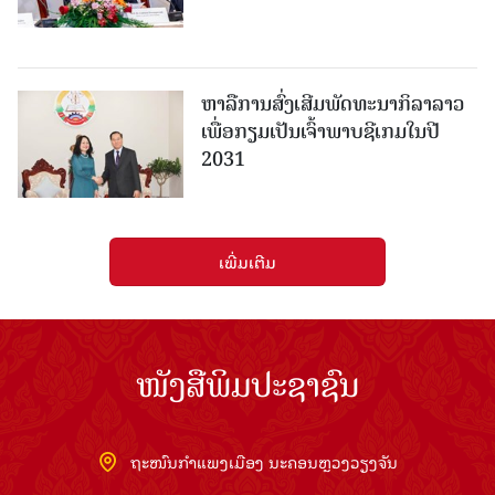
ຫາລືການສົ່ງເສີມພັດທະນາກິລາລາວ
ເພື່ອກຽມເປັນເຈົ້າພາບຊີເກມໃນປີ
2031
ເພີ່ມເຕີມ
ໜັງສືພິມປະຊາຊົນ
ຖະໜົນກຳແພງເມືອງ ນະຄອນຫຼວງວຽງຈັນ