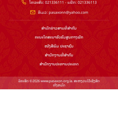
ໂທລະສັບ: 021336111 - ແຟັກ: 021336113
ອີເມວ:
pasaxonn@yahoo.com
ສຳ​ນັກ​ຂ່າວ​ສານ​ທີ່​ສຳ​ຄັນ​
ຄະນະໂຄສະນາອົບຮົມ​ສູນ​ກາງ​ພັກ
ໜັງສືພິມ ປະ​ຊາ​ຊົນ
ສຳ​ນັກ​ງານ​ທີ່​ສຳ​ຄັນ
ສຳ​ນັກ​ງານ​ປະ​ທານ​ປະ​ເທດ
ລິຂະສິດ ©2026 www.pasaxon.org.la. ສະຫງວນໄວ້ເຊິງສິດ
ທັງຫມົດ