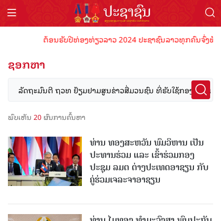
ຕ້ອນຮັບປີທ່ອງທ່ຽວລາວ 2024 ປະຊາຊົນລາວທຸກຄົນຈົ່ງພ້ອມເປັນ
ຊອກຫາ
ພົບເຫັນ
20
ຜົນການຄົ້ນຫາ
ທ່ານ ທອງສະຫວັນ ພົມວິຫານ ເປັນ
ປະທານຮ່ວມ ແລະ ເຂົ້າຮ່ວມກອງ
ປະຊຸມ ລມຕ ຕ່າງປະເທດອາຊຽນ ກັບ
ຄູ່ຮ່ວມເຈລະຈາອາຊຽນ
ທ່ານ ໄມທອງ ທໍາມະວົງສາ ​ພົບ​ປະ​ກັບ​