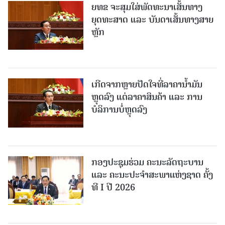
ຍທຂ ຈະສຸມໃສ່ພັດທະນາເສັ້ນທາງ
ຍຸດທະສາດ ແລະ ບັນດາເສັ້ນທາງສາຍ
ຫຼັກ
ເກີດຈາກຫຼາຍປັດໃຈທີ່ລາຄານໍ້າມັນ
ຫຼຸດລົງ ແຕ່ລາຄາສິນຄ້າ ແລະ ການ
ບໍລິການບໍ່ຫຼຸດລົງ
ກອງປະຊຸມຮ່ວມ ຄະນະລັດຖະບານ
ແລະ ຄະນະປະຈຳສະພາແຫ່ງຊາດ ຄັ້ງ
ທີ I ປີ 2026