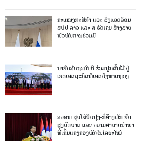
ຂະແໜງກະສິກຳ ແລະ ສິ່ງແວດລ້ອມ
ສປປ ລາວ ແລະ ສ ຣັດເຊຍ ສ້າງສາຍ
ພົວພັນການຮ່ວມມື
ນາຍົກລັດຖະມົນຕີ ຮ່ວມປູກຕົ້ນໄມ້ຢູ່
ເຂດເສດຖະກິດພິເສດບຶງທາດຫຼວງ
ຄອສພ ສຸມໃສ່ປັບປຸງ-ກໍ່ສ້າງພັກ ຍົກ
ສູງບົດບາດ ແລະ ຄວາມສາມາດນໍາພາ
ທີ່ເຂັ້ມແຂງຂອງພັກໃນໄລຍະໃໝ່