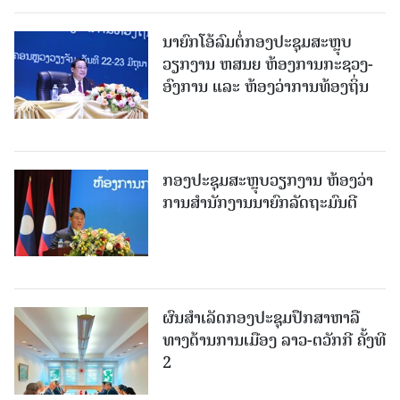
ນາຍົກໂອ້ລົມຕໍ່ກອງປະຊຸມສະຫຼຸບ
ວຽກງານ ຫສນຍ ຫ້ອງການກະຊວງ-
ອົງການ ແລະ ຫ້ອງວ່າການທ້ອງຖິ່ນ
ກອງປະຊຸມສະຫຼຸບວຽກງານ ຫ້ອງວ່າ
ການສຳນັກງານນາຍົກລັດຖະມົນຕີ
ຜົນສໍາເລັດກອງປະຊຸມປຶກສາຫາລື
ທາງດ້ານການເມືອງ ລາວ-ຕວັກກີ​ ຄັ້ງ​ທີ​
2