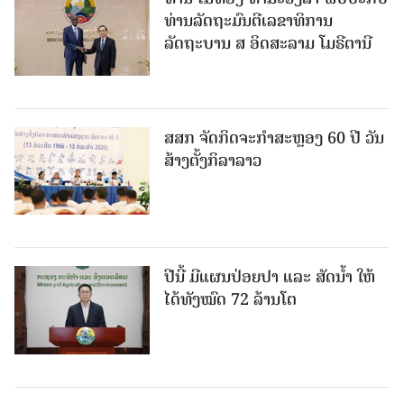
ທ່ານລັດຖະມົນຕີເລຂາທິການ
ລັດຖະບານ ສ ອິດສະລາມ ໂມຣີຕານີ
ສສກ ຈັດກິດຈະກໍາສະຫຼອງ 60 ປີ ວັນ
ສ້າງຕັ້ງກິລາລາວ
ປີນີ້ ມີແຜນປ່ອຍປາ ແລະ ສັດນໍ້າ ໃຫ້
ໄດ້ທັງໝົດ 72 ລ້ານໂຕ