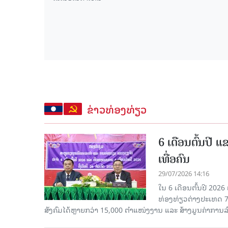
ຂ່າວທ່ອງທ່ຽວ
6 ເດືອນຕົ້ນປີ 
ເທື່ອຄົນ
29/07/2026 14:16
ໃນ 6 ເດືອນຕົ້ນປີ 2026
ທ່ອງທ່ຽວຕ່າງປະເທດ 7
ສັງຄົມໄດ້ຫຼາຍກວ່າ 15,000 ຕຳແໜ່ງງານ ແລະ ສ້າງມູນຄ່າການລ