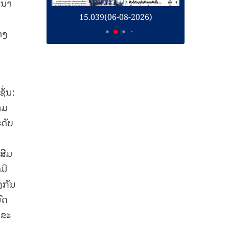
ະນາ
26)
15.039(06-08-2026)
1
າງ
ັ່ນ:
າມ
ດັບ
ສີມ
ມີ
ງກັນ
ົດ
 ຂະ