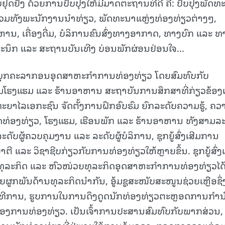
ໍ່ຢຸດຢັ້ງ ດ້ວຍການປັບປຸງໃຫ້ມີມາດຕະຖານທີ່ດີ ຄື: ປັບປຸງພັດທ
15.040(07-08-20
ວມທັງພະນັກງານນໍາທ່ຽວ, ພັດທະນາແຫຼ່ງທ່ອງທ່ຽວຕ່າງໆ,
ຫານ, ເຄື່ອງດື່ມ, ບໍລິການຂົນສົ່ງທາງອາກາດ, ທາງບົກ ແລະ ທ
ທີ່ລະນຶກ ແລະ ສະຖານບັນເທີງ ບ່ອນພັກຜ່ອນຢ່ອນໃຈ...
ນາບຸກຄະລາກອນອຸດສາຫະກໍາການທ່ອງທ່ຽວ ໂດຍສົມທົບກັບ
ມໂຮງແຮມ ແລະ ຮ້ານອາຫານ ສະຖາບັນການສຶກສາທີ່ກ່ຽວຂ້ອງເຊ
າໄລເອກະຊົນ ຈັດຕັ້ງການຝຶກອົບຮົມ ຍົກລະດັບຄວາມຮູ້, ຄວ
ດທ່ອງທ່ຽວ, ໂຮງແຮມ, ເຮືອນພັກ ແລະ ຮ້ານອາຫານ ທັງສາມລະ
ະດັບຜູ້ຄວບຄຸມງານ ແລະ ລະດັບຜູ້ບໍລິການ, ຊຸກຍູ້ສົ່ງເສີມການ
 ແລະ ວິຊາຊີບກ່ຽວກັບການທ່ອງທ່ຽວໃຫ້ຫຼາຍຂຶ້ນ. ຊຸກຍູ້ສົ່ງເ
ມທຸລະກິດ ແລະ ຫົວໜ່ວຍທຸລະກິດອຸດສາຫະກໍາການທ່ອງທ່ຽວໄດ້
ຍຜູກພັນດ້ານທຸລະກິດນໍາກັນ, ອູ້ມຊູສະໜັບສະໜູນຊ່ວຍເຫຼືອຊຶ່
ວິທີການ, ຮູບການໃນການດຶງດູດນັກທ່ອງທ່ຽວຕະຫຼອດການກໍານ
ອງການທ່ອງທ່ຽວ. ເປັນເຈົ້າການປະສານສົມທົບກັບພາກສ່ວນ,