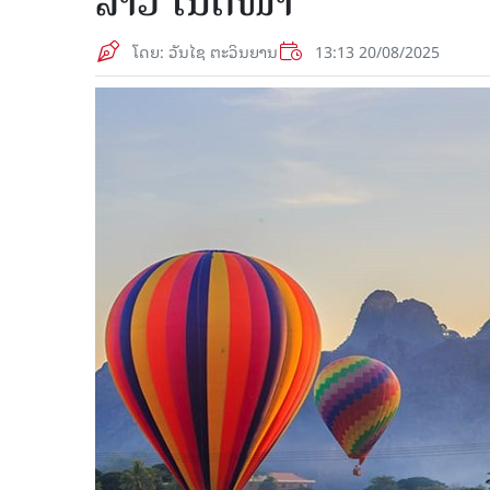
ລາວ ໃນຕໍ່ໜ້າ
ໂດຍ: ວັນໄຊ ຕະວິນຍານ
13:13 20/08/2025