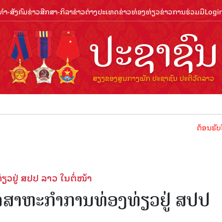
ຳ-ສັງຄົມ
ຂ່າວສືກສາ-ກິລາ
ຂ່າວຕ່າງປະເທດ
ຂ່າວທ່ອງທ່ຽວ
ຂ່າວການຮ່ວມມື
Logi
ຕ້ອນຮັບປີທ່ອງທ່
ຽວຢູ່ ສປປ ລາວ ໃນຕໍ່ໜ້າ
ອຸດສາຫະກໍາການທ່ອງທ່ຽວຢູ່ ສປປ