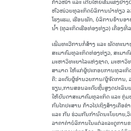
ກ້າວໜ້າ ແລະ ເຕີບໃຫຍ່ເຂັ້ມແຂງຢ່າງບ
ຫົວໜ່ວຍທຸລະກິດບໍລິການນໍາທ່ຽວ ລ
ໂຮງແຮມ, ເຮືອນພັກ, ບໍລິການຮ້ານອາ
ນໍ້າ (ທຸລະກິດເຮືອທ່ອງທ່ຽວ) ເຄື່ອງ
ເພີ່ມທະວີການກໍ່ສ້າງ ແລະ ພັດທະ
ສະມາຄົມທຸລະກິດທ່ອງທ່ຽວ, ສະມາຄົ
ມະຫາວິທະຍາໄລແຫ່ງຊາດ, ມະຫາວິທະຍ
ສາມາດ ໃຫ້ແກ່ຜູ້ປະກອບການທຸລະກິ
ຄື: ລະດັບຜູ້ອໍານວຍການ/ຜູ້ຈັດການ, ລ
ຮຽນ,ການສອນລະດັບຊັ້ນສູງດປະລິນຍາຕີ
ໃຫ້ບັນດາສະມາຄົມທຸລະກິດ ແລະ ກຸ່
ກົນໄກປະສານ ກ້າວໄປເຖິງສ້າງເຄືອຂ່າ
ແລະ ກັນ ຮ່ວມກັນກໍານົດນະໂຍບາຍ,
ລາຄາຄ່າບໍລິການໃນແຕ່ລະລະດູການຂ