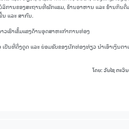
ນບໍລິການຂອງສະຖານທີ່ພັກແຮມ, ຮ້ານອາຫານ ແລະ ຮ້ານກິນດື່
້ນ ແລະ ສາກົນ.
ເທດລາວເຮົາເຂັ້ມແຂງດ້ານອຸດສາຫະກໍາການທ່ອງ
ັນທີ່ດຶ່ງດູດ ແລະ ຍ່ອມຮັບຂອງນັກທ່ອງທ່ຽວ ນໍາເອົາເງິນຕາເຂ
ໂດຍ: ວັນໄຊ ຕະວິ