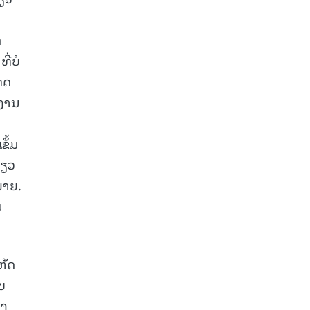
ດ
ີ່ບໍ
ທດ
ກງານ
ງ
ຂັ້ມ
່ຽວ
ໝາຍ.
ນ
ຫັດ
ບ
າງ