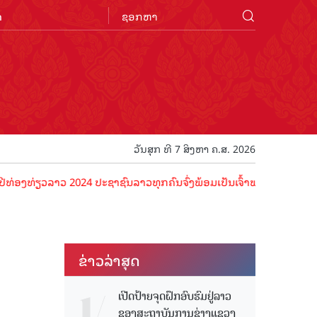
n
ວັນສຸກ ທີ 7 ສິງຫາ ຄ.ສ. 2026
ຽວລາວ 2024 ປະຊາຊົນລາວທຸກຄົນຈົ່ງພ້ອມເປັນເຈົ້າພາບທີ່ດີ ຕ້ອນຮັບນັກທ່ອ
ຂ່າວ​ລ່າ​ສຸດ
ເປີດປ້າຍຈຸດຝຶກອົບຮົມຢູ່ລາວ
ຂອງສະຖາບັນການຊ່າງແຂວງ