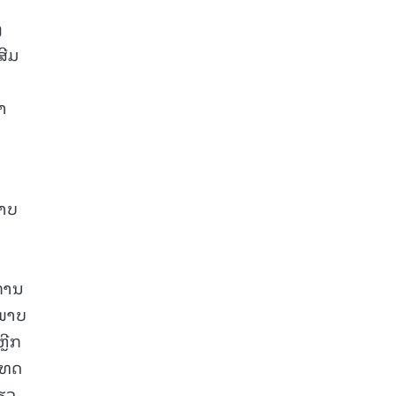
ງ
ສີມ
າ
ພາບ
ບການ
ະພາບ
ຼີກ
ເທດ
່ຽວ