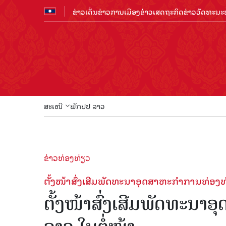
ຂ່າວເດັ່ນ
ຂ່າວການເມືອງ
ຂ່າວເສດຖະກິດ
ຂ່າວວັດທະນະທ
ສະເໜີ
ພັກປປ ລາວ
ຂ່າວທ່ອງທ່ຽວ
ຕັ້ງໜ້າສົ່ງເສີມພັດທະນາອຸດສາຫະກໍາການທ່ອງທ່
ຕັ້ງໜ້າສົ່ງເສີມພັດທະນາ