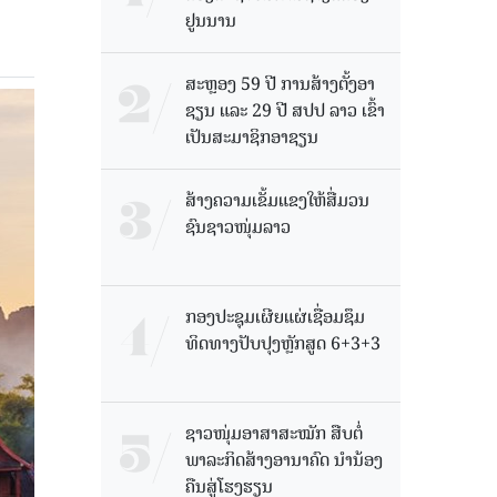
ຢູນນານ
ສະຫຼອງ 59 ປີ ການສ້າງຕັ້ງອາ
ຊຽນ ແລະ 29 ປີ ສປປ ລາວ ເຂົ້າ
ເປັນສະມາຊິກອາຊຽນ
ສ້າງຄວາມເຂັ້ມແຂງໃຫ້ສື່ມວນ
ຊົນຊາວໜຸ່ມລາວ
ກອງປະຊຸມເຜີຍແຜ່ເຊື່ອມຊຶມ
ທິດທາງປັບປຸງຫຼັກສູດ 6+3+3
ຊາວໜຸ່ມອາສາສະໝັກ ສືບຕໍ່
ພາລະກິດສ້າງອານາຄົດ ນໍານ້ອງ
ຄືນສູ່ໂຮງຮຽນ