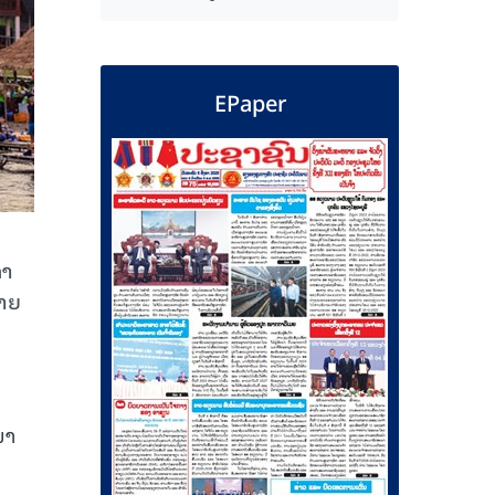
EPaper
ດາ
ຍາຍ
ນາ