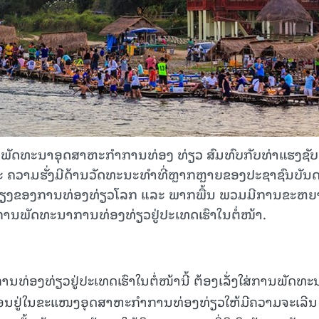
ານພັດທະນາອຸດສາຫະກໍາການທ່ອງ ທ່ຽວ ສົມທົບກັບທ່າແຮງຊັບ
 ຄວາມຮັ່ງມີດ້ານວັດທະນະທໍາທີ່ຫຼາກຫຼາຍຂອງປະຊາຊົນບັນ
 ທ່າອ່ຽງຂອງການທ່ອງທ່ຽວໂລກ ແລະ ພາກພື້ນ ພວມມີການຂະຫ
ການພັດທະນາການທ່ອງທ່ຽວຢູ່ປະເທດເຮົາໃນຕໍ່ໜ້າ.
ທ່ອງທ່ຽວຢູ່ປະເທດເຮົາໃນຕໍ່ໜ້ານີ້ ຕ້ອງເລັ່ງໃສ່ການພັດທະ
ອນຢູ່ໃນຂະແໜງອຸດສາຫະກໍາການທ່ອງທ່ຽວໃຫ້ມີຄວາມຈະເລີນ