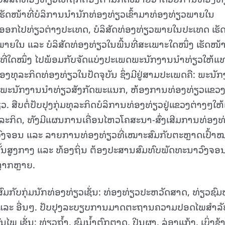
ເຮັດໜ້າທີ່ບໍລິການນໍານັກທ່ອງທ່ຽວເຂົ້າມາທ່ອງທ່ຽວພາຍໃນ
ອອກໄປທ່ຽວຕ່າງປະເທດ, ບໍລິສັດທ່ອງທ່ຽວພາຍໃນປະເທດ ເຮັ
ພາຍໃນ ແລະ ບໍລິສັດທ່ອງທ່ຽວໃນພື້ນທີ່ສະເພາະໃດໜຶ່ງ ເຮັດໜ້າທ
ີ່ໃດໝຶ່ງ ໄປພ້ອມກັບຈັດແບ່ງປະເພດພະນັກງານນໍາທ່ຽວໃຫ້ແ
ລະກິດທ່ອງທ່ຽວໃນປັດຈຸບັນ ຊຶ່ງມີຢູ່ສາມປະເພດຄື: ພະນັ
່ຽວ, ພະນັກງານນໍາທ່ຽວສັງກັດພະແນກ, ຫ້ອງການທ່ອງທ່ຽວແຂວ
. ສືບຕໍ່ປັບປຸງກຸ່ມທຸລະກິດບໍລິການທ່ອງທ່ຽວຢູ່ແຂວງຕ່າງໆໃຫ້ເ
ລະກິດ, ທັງມີແຜນການເຄື່ອນໄຫວໂຄສະນາ-ສົ່ງເສີມການທ່ອງທ
ົງຈອນ ແລະ ລາຍການທ່ອງທ່ຽວທີ່ເໝາະສົມກັບຕະຫຼາດເປົ້າ
ັ້ນສູງກາງ ແລະ ທ້ອງຖິ່ນ ຕ້ອງປະສານສົມທົບພັດທະນາວົງຈອ
ຼາກຫຼາຍ.
ກັບກຸ່ມນັກທ່ອງທ່ຽວເຊັ່ນ: ທ່ອງທ່ຽວປະຫວັດສາດ, ທ່ຽວຊົມ
່າ ແລະ ອື່ນໆ. ປັບປຸງລະບຽບການມາດຕະຖານຄວາມປອດໄພສໍາລັ
ພ ເຊັ່ນ: ທ່ຽວຖໍ້າ, ຊົມນໍ້າຕົກຕາດ, ປີນຜາ, ລ່ອງແກ້ງ, ເບິ່ງຊ້