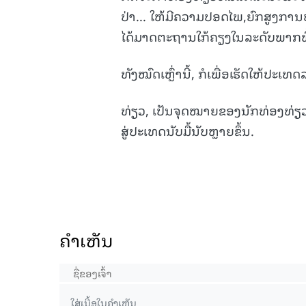
ປ່າ... ໃຫ້ມີຄວາມປອດໄພ,ຍົກສູງກາ
ໄດ້ມາດຕະຖານໃກ້ຄຽງໃນລະດັບພາກພື
ທັງໝົດເຫຼົ່ານີ້, ກໍເພື່ອເຮັດໃຫ້ປະ
ທ່ຽວ, ເປັນຈຸດໝາຍຂອງນັກທ່ອງທ່ຽວ ເປ
ສູ່ປະເທດນັບມື້ນັບຫຼາຍຂຶ້ນ.
ຄໍາເຫັນ