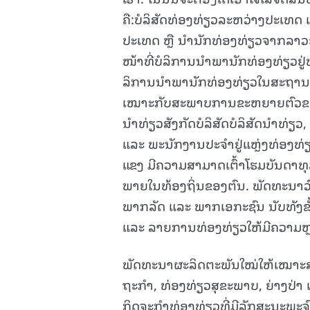
ຄື:ບໍລິສັດທ່ອງທ່ຽວລະຫວ່າງປະເທດ 
ປະເທດ ຫຼື ນໍານັກທ່ອງທ່ຽວຈາກລາວ
ໜ້າທີ່ບໍລິການນໍາພານັກທ່ອງທ່ຽວຢູ່
ລິການນໍາພານັກທ່ອງທ່ຽວໃນສະຖານທ
ເໝາະກັບສະພາບການຂະຫຍາຍຕົວຂອງທຸ
ນໍາທ່ຽວສັງກັດບໍລິສັດບໍລິສັດນໍາທ
ແລະ ພະນັກງານປະຈໍາຢູ່ແຫຼ່ງທ່ອງທ່ຽວ
ແຂງ ມີຄວາມສາມາດເຕົ້າໂຮມບັນດາທຸ
ພາຍໃນທ້ອງຖິ່ນຂອງຕົນ. ພັດທະນາວ
ພາກລັດ ແລະ ພາກເອກະຊົນ ນັບທັງຂ
ແລະ ລາຍການທ່ອງທ່ຽວໃຫ້ມີຄວາມຫ
ພັດທະນາຜະລິດຕະພັນໃໝ່ໃຫ້ເໝາະສົມ
ຖະກໍາ, ທ່ອງທ່ຽວສຸຂະພາບ, ຍ່າງປ
ກິດຈະກໍາທ່ອງທ່ຽວທີ່ມີລັກສະນະພະຈົນໄ