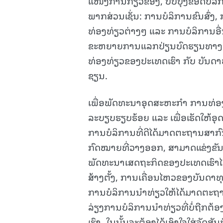
ແໜງການກ່ຽວຂ້ອງ, ປັບປຸງຂອດບໍລິກ
ພາກສ່ວນເຊັ່ນ: ການບໍລິການຂົນສົ່ງ,
ທ່ອງທ່ຽວຕ່າງໆ ແລະ ການບໍລິການອື່ນ
ຂະຫຍາຍການແລກປ່ຽນບົດຮຽນທາງວິຊ
ທ່ອງທ່ຽວຂອງປະເທດເຮົາ ກັບ ບັນດາ
ຊຽນ.
ເພື່ອພັດທະນາອຸດສະຫະກໍາ ການທ່ອງທ່
ລະບຽບຮຽບຮ້ອຍ ແລະ ເພື່ອເຮັດໃຫ້ອ
ການບໍລິການທີ່ດີໄດ້ມາດຕະຖານສາກົ
ກົດໝາຍທີ່ວາງອອກ, ສາມາດແຂ່ງຂັນ
ພັດທະນາເສດຖະກິດຂອງປະເທດເຮົາໄດ້ເປ
ສ້າງຕັ້ງ, ການເຄື່ອນໄຫວຂອງບັນດາ
ການບໍລິການນໍາທ່ຽວໃຫ້ໄດ້ມາດຕະຖານ
ລ່ຽງການບໍລິການນໍາທ່ຽວທີ່ບໍ່ຖືກຕ
ເຮົາ. ໃນນັ້ນຈະຕ້ອງໄດ້ເອົາໃຈໃສ່ຈັ