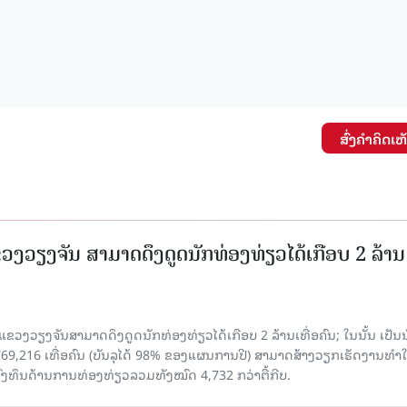
ສົ່ງຄໍາຄິດເຫ
ແຂວງວຽງຈັນ ສາມາດດຶງດູດນັກທ່ອງທ່ຽວໄດ້ເກືອບ 2 ລ້ານ
 ແຂວງວຽງຈັນສາມາດດຶງດູດນັກທ່ອງທ່ຽວໄດ້ເກືອບ 2 ລ້ານເທື່ອຄົນ; ໃນນັ້ນ ເປັນ
69,216 ເທື່ອຄົນ (ບັນລຸໄດ້ 98% ຂອງແຜນການປີ) ສາມາດສ້າງວຽກເຮັດງານທຳໃ
ົງທຶນດ້ານການທ່ອງທ່ຽວລວມທັງໝົດ 4,732 ກວ່າຕື້ກີບ.