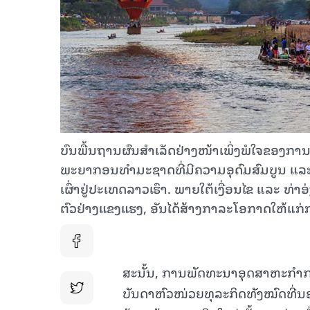
ບົນພື້ນຖານຜົນສໍາເລັດຢ່າງໜ້າເພິ່ງພໍໃຈຂອງກ
ພະຍາກອນທໍາມະຊາດທີ່ມີຄວາມອຸດົມສົມບູນ ແລະ
ເຜົ່າຢູ່ປະເທດລາວເຮົາ. ພາຍໃຕ້ເງື່ອນໄຂ ແລະ
ຕົວຢ່າງແຂງແຮງ, ອັນໄດ້ສ້າງກາລະໂອກາດໃຫ້ແກ່
ສະນັ້ນ, ການພັດທະນາອຸດສາຫະກໍາການ
ບັນດາຫົວໜ່ວຍທຸລະກິດທັງໝົດທີ່ນ