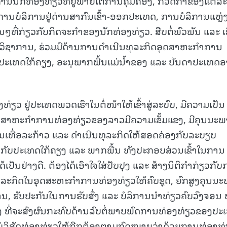
ານນັກທ່ອງທ່ຽວທີ່ຢູ່ພາຍໃຕ້ການຄຸ້ມຄອງ, ກວດກາຂອງແຕ່ລະ
 ການບໍລິການຢູ່ດ່ານສາກົນເຂົ້າ-ອອກປະເທດ, ການບໍລິການແຫຼ່
ໆທີ່ກ່ຽວກັບກິດຈະກໍາຂອງນັກທ່ອງທ່ຽວ. ສືບຕໍ່ພົວພັນ ແລະ ເ
າການ, ຮ່ວມມືດ້ານການດໍາເນີນທຸລະກິດອຸດສາຫະກໍາການ
ປະເທດໃກ້ຄຽງ, ອະນຸພາກພື້ນແມ່ນໍ້າຂອງ ແລະ ບັນດາປະເທດອ
ຽວ ຢູ່ປະເທດພວດເຮົາໃນຕໍ່ໜ້າໃຫ້ເຂົ້າສູ່ລະບົບ, ມີຄວາມເປັນ
ຸດສາຫະກໍາການທ່ອງທ່ຽວຂອງລາວມີຄວາມເຂັ້ມແຂງ, ມີຄຸນນະ
ນເທື່ອລະກ້າວ ແລະ ດໍາເນີນທຸລະກິດໃຫ້ສອດຄ່ອງກັບລະບຽບ
ກັບປະເທດໃກ້ຄຽງ ແລະ ພາກພື້ນ ທັງປະກອບສ່ວນເຂົ້າໃນການ
ັນຢ່າງດີ. ຕ້ອງໄດ້ເອົາໃຈໃສ່ປັບປຸງ ແລະ ສ້າງນິຕິກໍາກ່ຽວກັ
ທຸລະກິດໃນອຸດສະຫະກໍາການທ່ອງທ່ຽວໃຫ້ຄົບຊຸດ, ຍົກສູງຄຸນນ
, ຮັບປະກັນໃນການຮັບສົ່ງ ແລະ ບໍລິການນໍາທ່ຽວຄົບວົງຈອນ ຫ
້ອງ ທີ່ຈະສົງຜົນກະທົບດ້ານລົບຕໍ່ພາບພົດການທ່ອງທ່ຽວຂອງປະ
ດສັນບໍລິສັດທ່ອງທ່ຽວໃຫ້ຖືກຕ້ອງຕາມກົດໝາຍວ່າດ້ວຍການທ່ອງທ