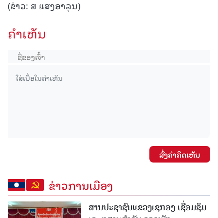
(ຂ່າວ: ສ ແສງອາລຸນ)
ຄໍາເຫັນ
ສົ່ງຄໍາຄິດເຫັນ
ຂ່າວການເມືອງ
ສານປະຊາຊົນແຂວງເຊກອງ ເຊື່ອມຊຶມ