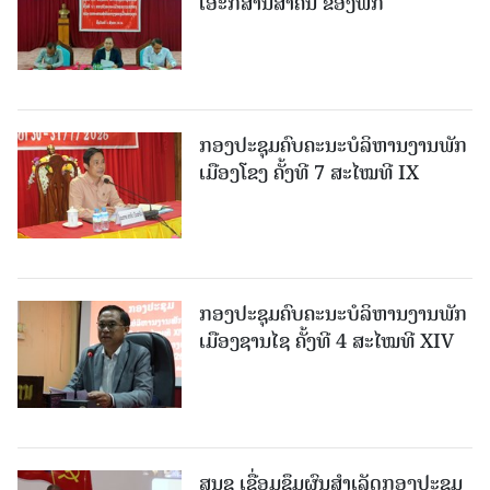
ເອະກສານສໍາຄັນ ຂອງພັກ
ກອງປະຊຸມຄົບຄະນະບໍລິຫານງານພັກ
ເມືອງໂຂງ ຄັ້ງທີ 7 ສະໄໝທີ IX
ກອງປະຊຸມຄົບຄະນະບໍລິຫານງານພັກ
ເມືອງຊານ​ໄຊ ຄັ້ງທີ 4 ສະໄໝທີ XIV
ສນຊ ເຊື່ອມຊຶມຜົນສໍາເລັດກອງປະຊຸມ