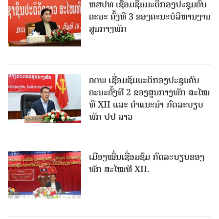
ຫສປທ ເຊື່ອມຊຶມມະຕິກອງປະຊຸມຄົບ
ຄະນະ ຄັ້ງທີ 3 ຂອງຄະນະບໍລິຫານງານ
ສູນກາງພັກ
ຄຕພ ເຊື່ອມຊຶມມະຕິກອງປະຊຸມຄົບ
ຄະນະຄັ້ງທີ 2 ຂອງສູນກາງພັກ ສະໄໝ
ທີ XII ແລະ ຄໍາແນະນໍາ ກົດລະບຽບ
ພັກ ປປ ລາວ
ເມືອງ​ໝື່ນເຊື່ອມຊຶມ ກົດລະບຽບຂອງ
ພັກ ສະໄໝທີ XII.