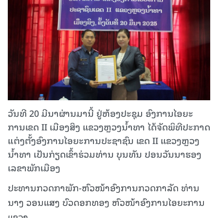
ວັນທີ 20 ມີນາຜ່ານມານີ້ ຢູ່ຫ້ອງປະຊຸມ ອົງການໄອຍະ
ການເຂດ II ເມືອງສິງ ແຂວງຫຼວງນໍ້າທາ ໄດ້ຈັດພິທີປະກາດ
ແຕ່ງຕັ້ງອົງການໄອຍະການປະຊາຊົນ ເຂດ II ແຂວງຫຼວງ
ນໍ້າທາ ເປັນກ່ຽດເຂົ້າຮ່ວມທ່ານ ບຸນທັນ ປອນວັນນາຮອງ
ເລຂາພັກເມືອງ
ປະທານກວດກາພັກ-ຫົວໜ້າອົງການກວດກາລັດ ທ່ານ
ນາງ ວອນແສງ ບົວດອກທອງ ຫົວໜ້າອົງການໄອຍະການ
ແຂວງ.