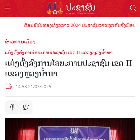
ຕ້ອນຮັບປີທ່ອງທ່ຽວລາວ 2024 ປະຊາຊົນລາວທຸກຄົນຈົ່ງພ້ອມເປັນເຈົ
ຂ່າວການເມືອງ
ແຕ່ງຕັ້ງອົງການໄອຍະການປະຊາຊົນ ເຂດ II ແຂວງຫຼວງນໍ້າທາ
ແຕ່ງຕັ້ງອົງການໄອຍະການປະຊາຊົນ ເຂດ II
ແຂວງຫຼວງນໍ້າທາ
14:58 21/03/2025