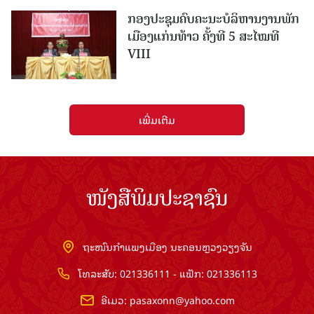
ກອງປະຊຸມຄົບຄະນະບໍລິຫານງານພັກ
ເມືອງແກ່ນ​ທ້າວ ຄັ້ງທີ 5 ສະໄໝທີ
VIII
ເພີ່ມເຕີມ
ໜັງສືພິມປະຊາຊົນ
ຖະໜົນກຳແພງເມືອງ ນະຄອນຫຼວງວຽງຈັນ
ໂທລະສັບ: 021336111 - ແຟັກ: 021336113
ອີເມວ:
pasaxonn@yahoo.com