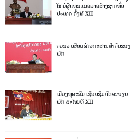
ໃຫຍ່ຜູ້ແທນແນວລາວສ້າງຊາດທົ່ວ
ປະເທດ ຄັ້ງທີ XII
ຄອນວ ເຜີຍແຜ່ເອກະສານສໍາຄັນຂອງ
ພັກ
ເມືອງທຸລະຄົມ ເຊື່ອມຊຶມກົດລະບຽບ
ພັກ ສະໄໝທີ XII