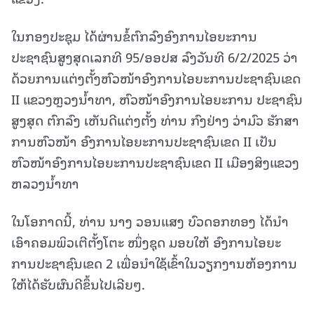
ໃນກອງປະຊຸມ ໄດ້ຜ່ານຂໍ້ຕົກລົງອົງການໄອຍະການ
ປະຊາຊົນສູງສຸດເລກທີ 95/ອອປສ ລົງວັນທີ 6/2/2025 ວ່າ
ດ້ວຍການແຕ່ງຕັ້ງຫົວໜ້າອົງການໄອຍະການປະຊາຊົນເຂດ
II ແຂວງຫຼວງນໍ້າທາ, ຫົວໜ້າອົງການໄອຍະການ ປະຊາຊົນ
ສູງສຸດ ຕົກລົງ ເຫັນດີແຕ່ງຕັ້ງ ທ່ານ ກົງຢ່າງ ວ່າມົວ ຮັກສາ
ການຫົວໜ້າ ອົງການໄອຍະການປະຊາຊົນເຂດ II ເປັນ
ຫົວໜ້າອົງການໄອຍະການປະຊາຊົນເຂດ II ເມືອງສິງແຂວງ
ຫລວງນໍ້າທາ
ໃນໂອກາດນີ້, ທ່ານ ນາງ ວອນແສງ ບົວດອກທອງ ໄດ້ນໍາ
ເອົາຄອມພິວເຕີຕັ້ງໂຕະ ໜຶ່ງຊຸດ ມອບໃຫ້ ອົງການໄອຍະ
ການປະຊາຊົນເຂດ 2 ເພື່ອນໍາໃຊ້ເຂົ້າໃນວຽກງານຫ້ອງການ
ໃຫ້ໄດ້ຮັບຜົນດີຂຶ້ນໄປເລີຍໆ.