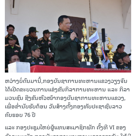
ຫວ່າງບໍ່ດົນມານີ້,ກອງບັນຊາການທະຫານແຂວງວຽງຈັນ
ໄດ້ເປີດຂະບວນການແຂ່ງຂັນກິລາການທະຫານ ແລະ ກິລາ
ມວນຊົນ ຊີງຂັນຫົວໜ້າກອງບັນຊາການທະຫານແຂວງ,
ເພື່ອຂ່ຳນັບຮັບຕ້ອນ ວັນສ້າງຕັ້ງກອງທັບປະຊາຊົນລາວ
ຄົບຮອບ 76 ປີ
ແລະ ກອງປະຊຸມໃຫຍ່ຜູ້ແທນສະມາຊິກພັກ ຄັ້ງທີ VI ຂອງ
ອົງຄະນະພັກ ກອງບັນຊາການທະຫານແຂວງວຽງຈັນ ໃຫ້ມີ