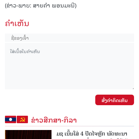
(ຂ່າວ-ພາບ: ສາຍຄຳ ພອນມະນີ)
ຄໍາເຫັນ
ສົ່ງຄໍາຄິດເຫັນ
ຂ່າວສືກສາ-ກິລາ
ມຊ ເນັ້ນໃສ່ 4 ປັດໄຈຫຼັກ ພັດທະນາ