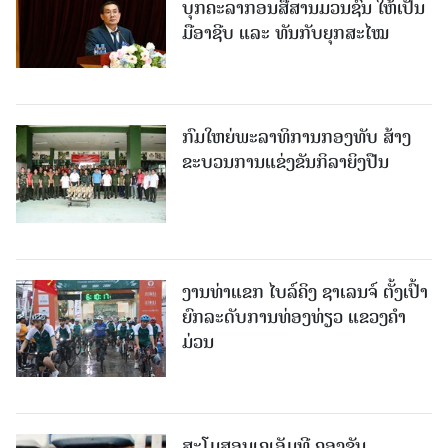
ບຸກຄະລາກອນສື່ສານມວນຊົນ ໃຫ້ເປັນ
ມືອາຊີບ ແລະ ທັນກັບຍຸກສະໄໝ
ກົມໃຫຍ່ພະລາທິການກອງທັບ ສ້າງ
ຂະບວນການແຂ່ງຂັນກິລາຍິງປືນ
ງານທ່າແຂກ ໄບລ໌ຄິງ ຊາເລນຈ໌ ຕັ້ງເປົ້າ
ຍົກລະດັບການທ່ອງທ່ຽວ ແຂວງຄໍາ
ມ່ວນ
ສະໂມສອນເຄເອັມທີ ຄອງຂັນ