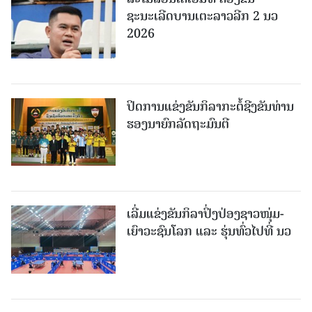
ຊະນະເລີດບານເຕະລາວລີກ 2 ນວ
2026
ປິດການແຂ່ງຂັນກິລາກະຕໍ້ຊີງຂັນທ່ານ
ຮອງນາຍົກລັດຖະມົນຕີ
ເລີ່ມແຂ່ງຂັນກິລາປິ່ງປ່ອງຊາວໜຸ່ມ-
ເຍົາວະຊົນໂລກ ແລະ ຮຸ່ນທົ່ວໄປທີ່ ນວ