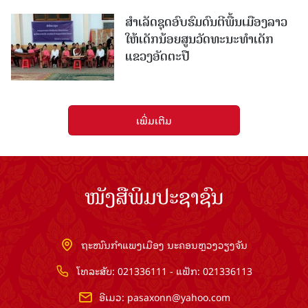
ສຳເລັດຊຸດອົບຮົມດົນຕີພື້ນເມືອງລາວ
ໃຫ້ເດັກນ້ອຍສູນວັດທະນະທຳເດັກ
ແຂວງອັດຕະປື
ເພີ່ມເຕີມ
ໜັງສືພິມປະຊາຊົນ
ຖະໜົນກຳແພງເມືອງ ນະຄອນຫຼວງວຽງຈັນ
ໂທລະສັບ: 021336111 - ແຟັກ: 021336113
ອີເມວ:
pasaxonn@yahoo.com