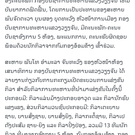
ບັນຍາກາດຟົດຟື້ນ, ໂດຍການເປັນປະທານຂອງສະຫາຍ
ພົນຈັດຕະວາ ບຸນຜອງ ບຸດທະວົງ ຫົວໜ້າການເມືອງ ກອງ
ບັນຊາການທະຫານແຂວງວຽງຈັນ, ມີຄະນະພັກ-ຄະນະ
ບັນຊາອົງການ 5 ຫ້ອງ, ພະແນກການ, ຄະນະຮັບຜິດຊອບ
ພ້ອມດ້ວຍນັກກິລາຈາກກົມກອງອ້ອມຂ້າງ ເຂົ້າຮ່ວມ.
ສະຫາຍ ພັນໂທ ອຳມະລາ ຈັນທະວົງ ຮອງຫົວໜ້າຫ້ອງ
ເສນາທິການ ກອງບັນຊາການທະຫານແຂວງວຽງຈັນ ໄດ້
ລາຍງານກ່ຽວກັບການກະກຽມເປີດຂະບວນການແຂ່ງຂັນ
ກິລາ ສຳລັບກິລາການທະຫານທີ່ນຳມາແຂ່ງຂັນໃນຄັ້ງນີ້
ປະກອບມີ: ກິລາແລ່ນມ້າງປະກອບອາວຸດ ແລະ ກິລານັກຮົບ
ແຂງແຮງ, ສ່ວນກິລາມວນຊົນປະກອບມີ: ກິລາເຕະບານ
ຊາຍ, ບານສົ່ງຊາຍ, ບານສົ່ງຍິງ, ກິລາກະຕໍ້ຊາຍ, ກິລາເປ
ຕັງປະສົມ ຊາຍ-ຍິງ ແລະ ກິລາປິ່ງປ່ອງ, ລວມມີ 13 ທີມນັກ
ກິລາ ທີ່ມາຈາກອົງການ 5 ຫ້ອງ, ກົມກອງອ້ອມຂ້າງ, ກອງ