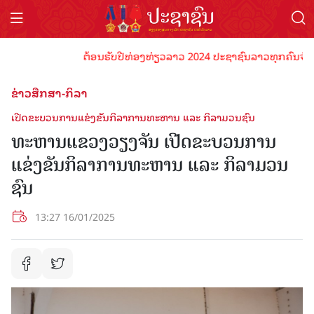
ຕ້ອນຮັບປີທ່ອງທ່ຽວລາວ 2024 ປະຊາຊົນລາວທຸກຄົນຈົ່ງພ້ອມເ
ຂ່າວສືກສາ-ກິລາ
ເປີດຂະບວນການແຂ່ງຂັນກິລາການທະຫານ ແລະ ກິລາມວນຊົນ
ທະຫານແຂວງວຽງຈັນ ເປີດຂະບວນການ
ແຂ່ງຂັນກິລາການທະຫານ ແລະ ກິລາມວນ
ຊົນ
13:27 16/01/2025