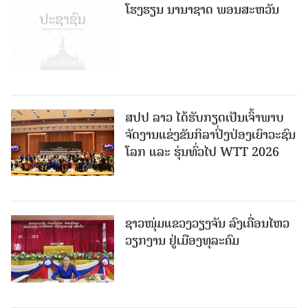
ໂຮງຮຽນ ນານາຊາດ ພອນສະຫວັນ
ສປປ ລາວ ໄດ້ຮັບກຽດເປັນເຈົ້າພາບ
ຈັດງານແຂ່ງຂັນກິລາປິ່ງປ່ອງເຍົາວະຊົນ
ໂລກ ແລະ ຮຸ່ນທົ່ວໄປ WTT 2026
ຊາວໜຸ່ມແຂວງວຽງຈັນ ລົງເຄື່ອນໄຫວ
ວຽກງານ ຢູ່ເມືອງທຸລະຄົມ