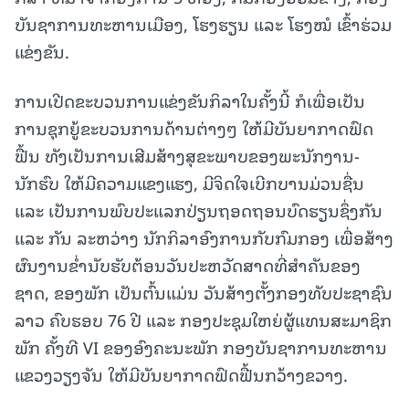
ບັນຊາການທະຫານເມືອງ, ໂຮງຮຽນ ແລະ ໂຮງໝໍ ເຂົ້າຮ່ວມ
ແຂ່ງຂັນ.
ການເປີດຂະບວນການແຂ່ງຂັນກິລາໃນຄັ້ງນີ້ ກໍເພື່ອເປັນ
ການຊຸກຍູ້ຂະບວນການດ້ານຕ່າງໆ ໃຫ້ມີບັນຍາກາດຟົດ
ຟື້ນ ທັງເປັນການເສີມສ້າງສຸຂະພາບຂອງພະນັກງານ-
ນັກຮົບ ໃຫ້ມີຄວາມແຂງແຮງ, ມີຈິດໃຈເບີກບານມ່ວນຊື່ນ
ແລະ ເປັນການພົບປະແລກປ່ຽນຖອດຖອນບົດຮຽນຊຶ່ງກັນ
ແລະ ກັນ ລະຫວ່າງ ນັກກິລາອົງການກັບກົມກອງ ເພື່ອສ້າງ
ຜົນງານຂ່ຳນັບຮັບຕ້ອນວັນປະຫວັດສາດທີ່ສຳຄັນຂອງ
ຊາດ, ຂອງພັກ ເປັນຕົ້ນແມ່ນ ວັນສ້າງຕັ້ງກອງທັບປະຊາຊົນ
ລາວ ຄົບຮອບ 76 ປີ ແລະ ກອງປະຊຸມໃຫຍ່ຜູ້ແທນສະມາຊິກ
ພັກ ຄັ້ງທີ VI ຂອງອົງຄະນະພັກ ກອງບັນຊາການທະຫານ
ແຂວງວຽງຈັນ ໃຫ້ມີບັນຍາກາດຟົດຟື້ນກວ້າງຂວາງ.