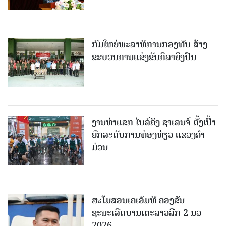
ກົມໃຫຍ່ພະລາທິການກອງທັບ ສ້າງ
ຂະບວນການແຂ່ງຂັນກິລາຍິງປືນ
ງານທ່າແຂກ ໄບລ໌ຄິງ ຊາເລນຈ໌ ຕັ້ງເປົ້າ
ຍົກລະດັບການທ່ອງທ່ຽວ ແຂວງຄໍາ
ມ່ວນ
ສະໂມສອນເຄເອັມທີ ຄອງຂັນ
ຊະນະເລີດບານເຕະລາວລີກ 2 ນວ
2026