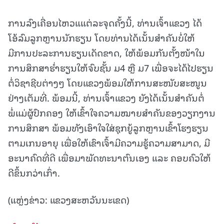
ການລົງເຄື່ອນໄຫວແແຕ່ລະຈຸດຄັ້ງນີ້, ທ່ານເຈົ້າແຂວງ ໄດ້
ໂອ້ລົມລູກຫຼານນັກຮຽນ ໂດຍທ່ານໄດ້ເນັ້ນສຳຄັນບໍ່ໃຫ້
ມີການປະລະການຮຽນເດັດຂາດ, ໃຫ້ພ້ອມກັນຕັ້ງໜ້າໃນ
ການສຶກສາຮ່ຳຮຽນໃຫ້ຈົບຊັ້ນ ມ4 ຫຼື ມ7 ເພື່ອຈະໄດ້ໄປຮຽນ
ຕໍ່ວິຊາຊີບຕ່າງໆ ໂດຍແຂວງພ້ອມໃຫ້ການສະໜັບສະໜູນ
ຢ່າງເຕັມທີ່. ພ້ອມນີ້, ທ່ານເຈົ້າແຂວງ ຍັງໄດ້ເນັ້ນສຳຄັນຕໍ່
ພໍ່ແມ່ຜູ້ປົກຄອງ ໃຫ້ເຂົ້າໃຈຄວາມໝາຍສຳຄັນຂອງວຽກງານ
ການສຶກສາ ພ້ອມທັງເອົາໃຈໃສ່ຊຸກຍູ້ລູກຫຼານເຂົ້າໂຮງຮຽນ
ຕາມເກນອາຍຸ ເພື່ອໃຫ້ເຂົາເຈົ້າມີຄວາມຮູ້ຄວາມສາມາດ, ມີ
ອະນາຄົດທີ່ດີ ເພື່ອມາພັດທະນາຕົນເອງ ແລະ ຄອບຄົວໃຫ້
ດີຂຶ້ນກວ່າເກົ່າ.
(ແຫຼ່ງຂ່າວ: ແຂວງສະຫວັນນະເຂດ)