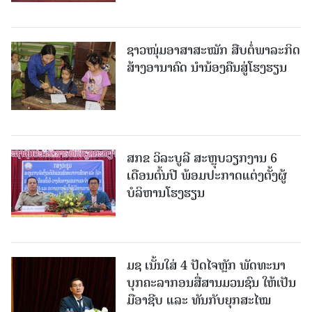
ຊາວໜຸ່ມອາສາສະໝັກ ສືບຕໍ່ພາລະກິດ
ສ້າງອານາຄົດ ນໍານ້ອງຄືນສູ່ໂຮງຮຽນ
ສກຂ ວິລະບູລີ ສະຫຼຸບວຽກງານ 6
ເດືອນຕົ້ນປີ ພ້ອມປະກາດແຕ່ງຕັ້ງຜູ້
ບໍລິຫານໂຮງຮຽນ
ມຊ ເນັ້ນໃສ່ 4 ປັດໄຈຫຼັກ ພັດທະນາ
ບຸກຄະລາກອນສື່ສານມວນຊົນ ໃຫ້ເປັນ
ມືອາຊີບ ແລະ ທັນກັບຍຸກສະໄໝ