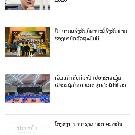
ປິດການແຂ່ງຂັນກິລາກະຕໍ້ຊີງຂັນທ່ານ
ຮອງນາຍົກລັດຖະມົນຕີ
ເລີ່ມແຂ່ງຂັນກິລາປິ່ງປ່ອງຊາວໜຸ່ມ-
ເຍົາວະຊົນໂລກ ແລະ ຮຸ່ນທົ່ວໄປທີ່ ນວ
ໂຮງຮຽນ ນານາຊາດ ພອນສະຫວັນ