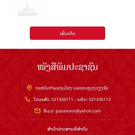
ເພີ່ມເຕີມ
ໜັງສືພິມປະຊາຊົນ
ຖະໜົນກຳແພງເມືອງ ນະຄອນຫຼວງວຽງຈັນ
ໂທລະສັບ: 021336111 - ແຟັກ: 021336113
ອີເມວ:
pasaxonn@yahoo.com
ສຳ​ນັກ​ຂ່າວ​ສານ​ທີ່​ສຳ​ຄັນ​