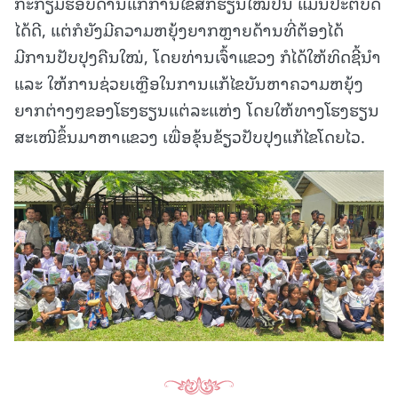
ກະກຽມຮອບດ້ານແກ່ການໄຂສົກຮຽນໃໝ່ປີນີ້ ແມ່ນປະຕິບັດ
ໄດ້ດີ, ແຕ່ກໍຍັງມີຄວາມຫຍຸ້ງຍາກຫຼາຍດ້ານທີ່ຕ້ອງໄດ້
ມີການປັບປຸງຄືນໃໝ່, ໂດຍທ່ານເຈົ້າແຂວງ ກໍໄດ້ໃຫ້ທິດຊີ້ນຳ
ແລະ ໃຫ້ການຊ່ວຍເຫຼືອໃນການແກ້ໄຂບັນຫາຄວາມຫຍຸ້ງ
ຍາກຕ່າງໆຂອງໂຮງຮຽນແຕ່ລະແຫ່ງ ໂດຍໃຫ້ທາງໂຮງຮຽນ
ສະເໜີຂຶ້ນມາຫາແຂວງ ເພື່ອຂຸ້ນຂ້ຽວປັບປຸງແກ້ໄຂໂດຍໄວ.