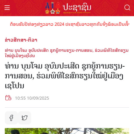
ຕ້ອນຮັບປີທ່ອງທ່ຽວລາວ 2024 ປະຊາຊົນລາວທຸກຄົນຈົ່ງພ້ອມເປັນເຈົ້າພາບທີ່
ຂ່າວສືກສາ-ກິລາ
ທ່ານ ບຸນໂຈມ ອຸບົນປະເສີດ ຊຸກຍູ້ການຮຽນ-ການສອນ, ຮ່ວມພິທີໄຂສົກຮຽນ
ໃໝ່ຢູ່ເມືອງເຊໂປນ
ທ່ານ ບຸນໂຈມ ອຸບົນປະເສີດ ຊຸກຍູ້ການຮຽນ-
ການສອນ, ຮ່ວມພິທີໄຂສົກຮຽນໃໝ່ຢູ່ເມືອງ
ເຊໂປນ
10:55 10/09/2025