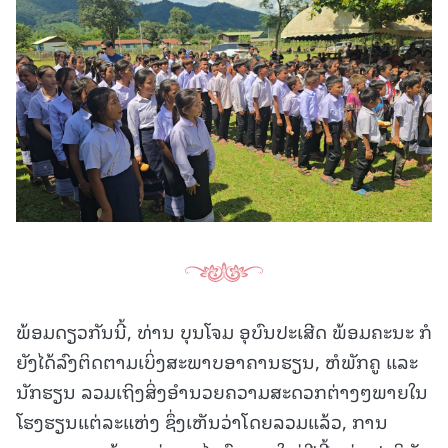
ພ້ອມດຽວກັນນີ້, ທ່ານ ບຸນໂຈມ ອຸບົນປະເສີດ ພ້ອມຄະນະ ກໍ
ຍັງໄດ້ລົງຕິດຕາມເບິ່ງສະພາບອາຄານຮຽນ, ຫໍພັກຄູ ແລະ
ນັກຮຽນ ລວມເຖິງສິ່ງອຳນວຍຄວາມສະດວກຕ່າງໆພາຍໃນ
ໂຮງຮຽນແຕ່ລະແຫ່ງ ຊຶ່ງເຫັນວ່າໂດຍລວມແລ້ວ, ການ