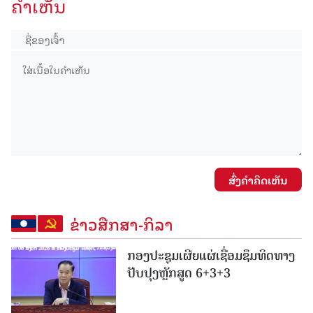
ຄໍາເຫັນ
ສົ່ງຄໍາຄິດເຫັນ
ຂ່າວສືກສາ-ກິລາ
ກອງປະຊຸມເຜີຍແຜ່ເຊື່ອມຊຶມທິດທາງ
ປັບປຸງຫຼັກສູດ 6+3+3