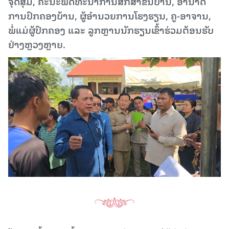
ຈຸດສຸມ, ຄະນະພັດທະນາການສຶກສາຂັ້ນບ້ານ, ອຳນາດ
ການປົກຄອງບ້ານ, ຜູ້ອຳນວຍການໂຮງຮຽນ, ຄູ-ອາຈານ,
ພໍ່ແມ່ຜູ້ປົກຄອງ ແລະ ລູກຫຼານນັກຮຽນເຂົ້າຮ່ວມຕ້ອນຮັບ
ຢ່າງຫຼວງຫຼາຍ.