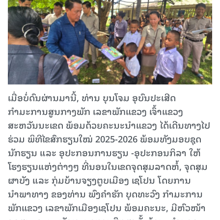
ເມື່ອບໍ່ດົນຜ່ານມານີ້, ທ່ານ ບຸນໂຈມ ອຸບົນປະເສີດ
ກຳມະການສູນກາງພັກ ເລຂາພັກແຂວງ ເຈົ້າແຂວງ
ສະຫວັນນະເຂດ ພ້ອມດ້ວຍຄະນະນຳແຂວງ ໄດ້ເດີນທາງໄປ
ຮ່ວມ ພິທີໄຂສົກຮຽນໃໝ່ 2025-2026 ພ້ອມທັງມອບຊຸດ
ນັກຮຽນ ແລະ ອຸປະກອນການຮຽນ -ອຸປະກອນກິລາ ໃຫ້
ໂຮງຮຽນແຫ່ງຕ່າງໆ ທີ່ນອນໃນເຂດຈຸດສຸມລາດຫໍ້, ຈຸດສຸມ
ຜາບັງ ແລະ ກຸ່ມບ້ານຈຽງຕູບເມືອງ ເຊໂປນ ໂດຍການ
ນຳພາທາງ ຂອງທ່ານ ພົງຄຳຮັກ ບຸດທະວົງ ກຳມະການ
ພັກແຂວງ ເລຂາພັກເມືອງເຊໂປນ ພ້ອມຄະນະ, ມີຫົວໜ້າ