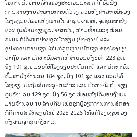
ໂອກາດນີ້, ທ່ານເຈົ້າແຂວງສະຫວັນນະເຂດ ໄດ້ຮັບຟັງ
ການລາຍງານສະພາບການຕົວຈິງ ລວມທັງຄຳສະເໜີຂອງ
ໂຮງຮຽນແຕ່ລະແຫ່ງພາຍໃນຈຸດສຸມລາດຫໍ້, ຈຸດສຸມຜາບັງ
ແລະ ກຸ່ມບ້ານຈຽງຕູບ. ຈາກນັ້ນ, ທ່ານເຈົ້າແຂວງ ພ້ອມ
ຄະນະ ກ່ໄດ້ແຈກຢາຍຊຸດນັກຮຽນ (ຍິງ-ຊາຍ) ແລະ
ອຸປະກອນການຮຽນໃຫ້ແກ່ລູກຫຼານນັກຮຽນຂອງໂຮງຮຽນ
ປະຖົມ ແລະ ມັດທະຍົມລາດຫໍ້ຈຳນວນທັງໝົດ 223 ຊຸດ,
ຍິງ 101 ຊຸດ, ມອບໃຫ້ໂຮງຮຽນປະຖົມກະດໍ ແລະ ມັດທະຍົມ
ຕົ້ນຜາບັງຈຳນວນ 184 ຊຸດ, ຍິງ 101 ຊຸດ ແລະ ມອບໃຫ້
ໂຮງຮຽນປະຖົມສົບສະລູ+ຕະລົວະ ແລະ ມັດທະຍົມຕົ້ນຈຽງ
ຕູບຈຳນວນ 129 ຊຸດ, ຍິງ 56 ຊຸດ ພ້ອມທັງໄດ້ມອບງົບປະ
ມານຈໍານວນ 10 ລ້ານກີບ ເພື່ອຊຸກຍູ້ວຽກງານການສຶກສາ
ກໍຄືການໄຂສົກຮຽນໃໝ່ 2025-2026 ໃຫ້ແກ່ໂຮງຮຽນຂອງ
ທັງສາມຈຸດສຸມດັ່ງກ່າວ.