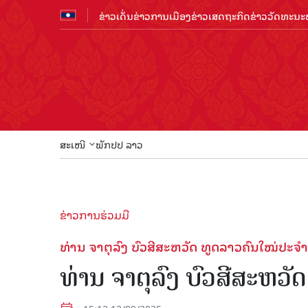
ຂ່າວເດັ່ນ
ຂ່າວການເມືອງ
ຂ່າວເສດຖະກິດ
ຂ່າວວັດທະນະທ
ສະເໜີ
ພັກປປ ລາວ
ຂ່າວການຮ່ວມມື
ທ່ານ ຈາຕຸລົງ ບົວສີສະຫວັດ ທູດລາວຄົນໃໝ່ປະຈຳ
ທ່ານ ຈາຕຸລົງ ບົວສີສະຫວ