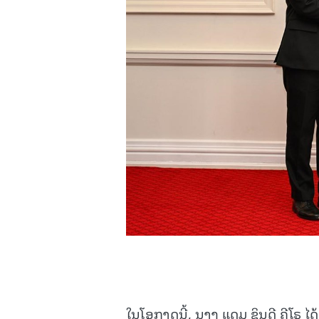
ໃນໂອກາດນີ້, ນາງ ແດມ ຊິນດີ ຄີໂຣ ໄ