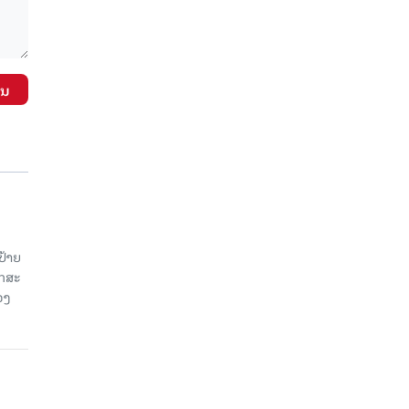
ັນ
ປ້າຍ
ັກສະ
ວງ