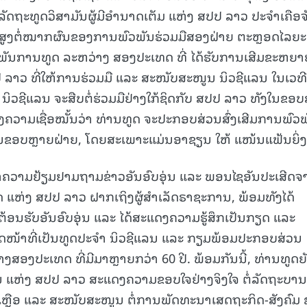
ຄະລັດຖະທູດວິສາມັນຜູ້ມີອຳນາດເຕັມ ແຫ່ງ ສປປ ລາວ ປະຈໍາເຄືອຈ
ຄາສູງຕໍ່ໝາກຜົນຂອງການພົວພັນຮ່ວມມືສອງຝ່າຍ ຕະຫຼອດໄລຍະ
ວພັນການທູດ ລະຫວ່າງ ສອງປະເທດ ທີ່ ໄດ້ຮັບການເສີມຂະຫຍາ
ລາວ ທີ່ໃຫ້ການຮ່ວມມື ແລະ ສະໜັບສະໜູນ ນິວຊີແລນ ໃນເວທີ
 ນິວຊີແລນ ຈະສືບຕໍ່ຮ່ວມມືຢ່າງໃກ້ຊິດກັບ ສປປ ລາວ ທັງໃນຂອ
ງຄວາມເຊື່ອໝັ້ນວ່າ ທ່ານທູດ ຈະປະກອບສ່ວນສົ່ງເສີມການພົວ
ໃນຂອບຫຼາຍຝ່າຍ, ໂດຍສະເພາະແມ່ນອາຊຽນ ໃຫ້ ແໜ້ນແຟ້ນຍິ່ງຂ
ເອົາຄວາມຢ້ຽມຢາມຖາມຂ່າວອັນອົບອຸ່ນ ແລະ ພອນໄຊອັນປະເສີດຈ
 ແຫ່ງ ສປປ ລາວ ຝາກເຖິງຜູ້ສຳເລັດຣາຊະການ, ພ້ອມທັງໄດ້
້ອນຮັບອັນອົບອຸ່ນ ແລະ ໄດ້ສະແດງຄວາມຮູ້ສຶກເປັນກຽດ ແລະ
ບັດໜ້າທີ່ເປັນທູດປະຈໍາ ນິວຊີແລນ ແລະ ກຽມພ້ອມປະກອບສ່ວນ
່າງສອງປະເທດ ທີ່ມີມາຫຼາຍກວ່າ 60 ປີ. ພ້ອມກັນນີ້, ທ່ານທູດຍັ
ແຫ່ງ ສປປ ລາວ ສະແດງຄວາມຂອບໃຈຢ່າງຈິງໃຈ ຕໍ່ລັດຖະບານ 
ວຍເຫຼືອ ແລະ ສະໜັບສະໜູນ ຕໍ່ການພັດທະນາເສດຖະກິດ-ສັງຄົມ