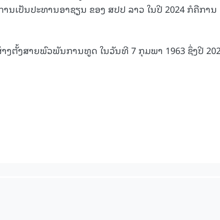
ການເປັນປະທານອາຊຽນ ຂອງ ສປປ ລາວ ໃນປີ 2024 ກໍຄືການ
ງຕັ້ງສາຍພົວພັນການທູດ ໃນວັນທີ 7 ກຸມພາ 1963 ຊຶ່ງປີ 2025