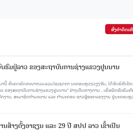
ສົ່ງຄໍາຄິດເຫ
ກອົບຮົມຢູ່ລາວ ຂອງສະຖາບັນການຊ່າງແຂວງຢູນນານ
ນມານີ້ ທີ່ເຂດພັດທະນາກວມລວມໄຊເຊດຖາ ນະຄອນຫຼວງວຽງຈັນ, ໄດ້ຈັດພິທີເປີດ
 ລາວ ຂອງສະຖາບັນການຊ່າງແຂວງຢູນນານ” ຢ່າງເປັນທາງການ , ເພື່ອຝຶກອົບຮົມທ
ະນັກງານ, ສະມາຊິກກຳມະບານ ແລະ ກຳມະກອນ-ຊາວຜູ້ອອກແຮງງານ ຢູ່ນະຄອນຫຼ
ານສ້າງຕັ້ງອາຊຽນ ແລະ 29 ປີ ສປປ ລາວ ເຂົ້າເປັນ