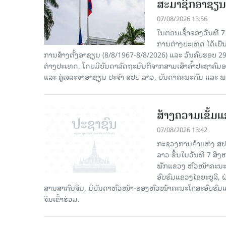
ສະມາຊິກອາຊຽນ
07/08/2026 13:56
ໃນຕອນເຊົ້າຂອງວັນທີ 
ການຕ່າງປະເທດ ໄດ້ເປັນປ
ການສ້າງຕັ້ງອາຊຽນ (8/8/1967-8/8/2026) ແລະ ວັນຄົບຮອບ 29
ຕ່າງປະເທດ, ໂດຍມີບັນດາລັດຖະມົນຕີຈາກສາມເສົາຄໍ້າປະຊາຄ
ແລະ ຄູ່ເຈລະຈາອາຊຽນ ປະຈຳ ສປປ ລາວ, ບັນດາຄະນະກົມ ແລະ ພ
ສ້າງຄວາມເຂັ້ມ
07/08/2026 13:42
ກະຊວງການຄ້າແຫ່ງ ສປຈີ
ລາວ ຂຶ້ນໃນວັນທີ 7 ສິ
ພັກແຂວງ ຫົວໜ້າຄະນະ
ອົບຮົມແຂວງໄຊຍະບູລີ, 
ສານສາກົນຈີນ, ມີບັນດາຫົວໜ້າ-ຮອງຫົວໜ້າຄະນະໂຄສະອົບຮົມແ
ຈີນເຂົ້າຮ່ວມ.