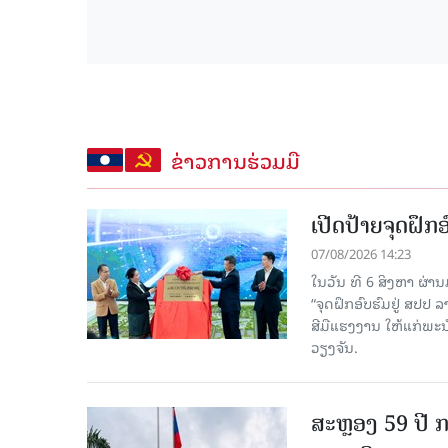
ຂ່າວການຮ່ວມມື
ເປີດປ້າຍຈຸດຝຶ
07/08/2026 14:23
ໃນວັນ ທີ 6 ສິງຫາ ຜ່າ
“ຈຸດຝຶກອົບຮົມຢູ່ ສປປ
ສີມືແຮງງານ ໃຫ້ແກ່ພ
ວຽງຈັນ.
ສະຫຼອງ 59 ປີ ກ