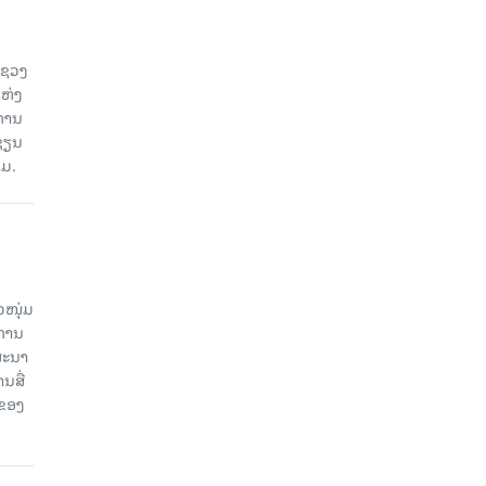
ະຊວງ
ແຫ່ງ
ງການ
ຊຽນ
ວມ.
ວໜຸ່ມ
ະການ
ສະນາ
ນສື່
ບຂອງ