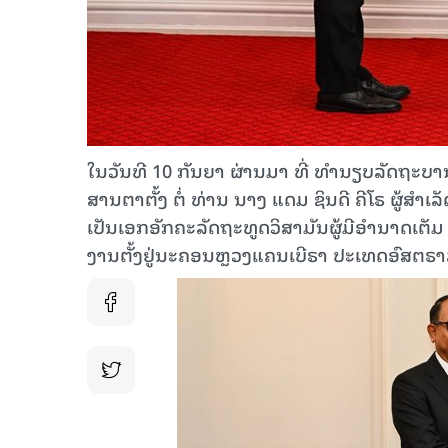
ໃນວັນທີ 10 ກັນຍາ ຜ່ານມາ ທີ່ ທໍານຽບລັດຖະບານ
ສານຕາຕັ້ງ ຕໍ່ ທ່ານ ນາງ ແດມ ຊິນດີ ຄີໂຣ ຜູ້ສຳເລ
ເປັນເອກອັກຄະລັດຖະທູດວິສາມັນຜູ້ມີອຳນາດເຕັມ ແ
ງານຕັ້ງຢູ່ນະຄອນຫຼວງແຄນເບີຣາ ປະເທດອົສຕຣາລ