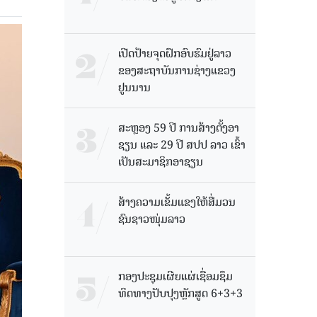
ເປີດປ້າຍຈຸດຝຶກອົບຮົມຢູ່ລາວ
ຂອງສະຖາບັນການຊ່າງແຂວງ
ຢູນນານ
ສະຫຼອງ 59 ປີ ການສ້າງຕັ້ງອາ
ຊຽນ ແລະ 29 ປີ ສປປ ລາວ ເຂົ້າ
ເປັນສະມາຊິກອາຊຽນ
ສ້າງຄວາມເຂັ້ມແຂງໃຫ້ສື່ມວນ
ຊົນຊາວໜຸ່ມລາວ
ກອງປະຊຸມເຜີຍແຜ່ເຊື່ອມຊຶມ
ທິດທາງປັບປຸງຫຼັກສູດ 6+3+3