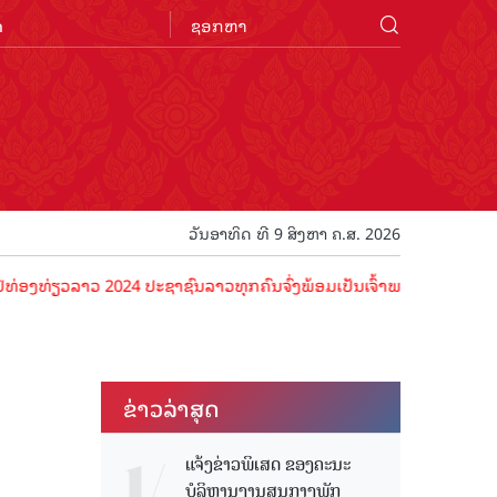
n
ວັນອາທິດ ທີ 9 ສິງຫາ ຄ.ສ. 2026
ວລາວ 2024 ປະຊາຊົນລາວທຸກຄົນຈົ່ງພ້ອມເປັນເຈົ້າພາບທີ່ດີ ຕ້ອນຮັບນັກທ່ອງ
ຂ່າວ​ລ່າ​ສຸດ
ແຈ້ງຂ່າວພິເສດ ຂອງຄະນະ
ບໍລິຫານງານສູນກາງພັກ