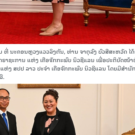
 ທີ່ ນະຄອນຫຼວງແວວລິງຕັນ, ທ່ານ ຈາຕຸລົງ ບົວສີສະຫວັດ ໄດ້ຍ
ັດຣາຊະການ ແຫ່ງ ເຄືອຈັກກະພົບ ນິວຊີແລນ ເພື່ອປະ​ຕິ​ບັດ​ໜ້າທ
ຫ່ງ ​ສ​ປ​ປ ລາວ ປະຈໍາ ເຄືອຈັກກະພົບ ນິວຊີແລນ ໂດຍມີສໍານັ
ີ.