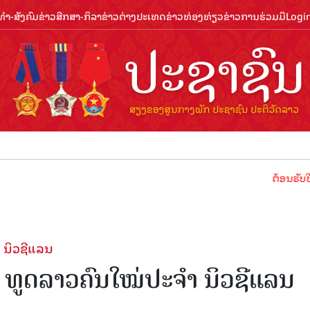
ຳ-ສັງຄົມ
ຂ່າວສືກສາ-ກິລາ
ຂ່າວຕ່າງປະເທດ
ຂ່າວທ່ອງທ່ຽວ
ຂ່າວການຮ່ວມມື
Logi
ຕ້ອນຮັບປີທ່ອງທ່ຽ
 ນິວຊີແລນ
ັດ ທູດລາວຄົນໃໝ່ປະຈຳ ນິວຊີແລນ