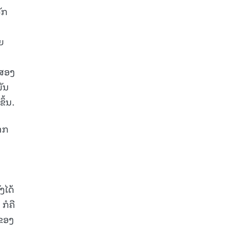
ັກ
ຍ
ບສອງ
ພັນ
ຶ້ນ.
າກ
ງໄດ້
ກໍຄື
 ຂອງ