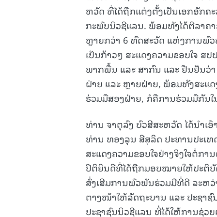
ຫວັດ ທີ່ໄດ້ຖືກແຕ່ງຕັ້ງເປັນເອກອັກ
ກະພົບນິວຊີແລນ. ພ້ອມທັງໄດ້ຕີລາ
ຫຼາຍກວ່າ 6 ທົດສະວັດ ແຫ່ງການພົ
ເປັນກ້າວໆ ສະແດງຄວາມຂອບໃຈ ສປປ 
ພາກພື້ນ ແລະ ສາກົນ ແລະ ຢືນຢັນວ່າ
ຝ່າຍ ແລະ ຫຼາຍຝ່າຍ, ພ້ອມທັງສະແດ
ຮ່ວມມືສອງຝ່າຍ, ກໍຄືການຮ່ວມມືກັນ
ທ່ານ ຈາຕຸລົງ ບົວສີສະຫວັດ ໄດ້ນໍາ
ທ່ານ ທອງລຸນ ສີສຸລິດ ປະທານປະເທດ
ສະແດງຄວາມຂອບໃຈຢ່າງຈິງໃຈຕໍ່ການຕ
ປິຕິຍິນດີທີ່ໄດ້ຖືກມອບໝາຍໃຫ້ປະຕິ
ສົ່ງເສີມການພົວພັນຮ່ວມມືທີ່ດີ ລະຫວ
ຕາງໜ້າໃຫ້ລັດຖະບານ ແລະ ປະຊາຊົນ 
ປະຊາຊົນນິວຊີແລນ ທີ່ໄດ້ໃຫ້ການຊ່