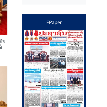
EPaper
ື່ນ
ີ່
ກ