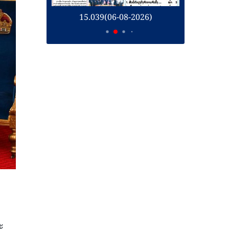
26)
15.039(06-08-2026)
1
ະ