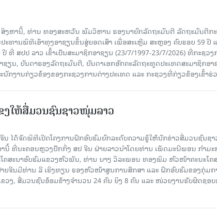
7 ສິງຫານີ້, ທ່ານ ທອງສະຫວັນ ພົມວິຫານ ຮອງນາຍົກລັດຖະມົນຕີ ລັດຖະມົນຕີກ
ະທານພິທີເອົາທຸງອາຊຽນຂຶ້ນສູ່ຍອດເສົາ ເພື່ອສະເຫຼີມ ສະຫຼອງ ຄົບຮອບ 59 ປີ 
 ປີ ທີ່ ສປປ ລາວ ເຂົ້າເປັນສະມາຊິກອາຊຽນ (23/7/1997-23/7/2026) ທີ່ກະຊວ
ົມອາຊຽນ, ບັນດາຮອງລັດຖະມົນຕີ, ບັນດາເອກອັກຄະລັດຖະທູດປະເທດສະມາຊິກອາ
ະນັກງານກ່ຽວຂ້ອງຂອງກະຊວງການຕ່າງປະເທດ ແລະ ກະຊວງທີ່ກ່ຽວຂ້ອງເຂົ້າຮ່
ແຂງໃຫ້ສື່ມວນຊົນຊາວໜຸ່ມລາວ
ນ ໄດ້ຈັດພິທີເປີດໂຄງການຝຶກອົບຮົມຍົກລະດັບຄວາມຮູ້ໃຫ້ນັກຂ່າວສື່ມວນຊົນຊາ
ງຫານີ້ ທີ່ນະຄອນຫຼວງປັກກິ່ງ ສປ ຈີນ ຝ່າຍລາວນໍາໂດຍທ່ານ ເພັດມະນີພອນ ກຳມ
ໂຄສະນາອົບຮົມແຂວງຫົວພັນ, ທ່ານ ນາງ ວິລະພອນ ທອງພິມ ຫົວໜ້າຄະນະໂຄ
ຝ່າຍຈີນມີທ່ານ ລີ ເຮິງທຽນ ຮອງຫົວໜ້າສູນການສຶກສາ ແລະ ຝຶກອົບຮົມຂອງກຸ່ມກາ
ຂວງ, ສື່ມວນຊົນອ້ອມຂ້າງຈຳນວນ 24 ຄົນ ຍິງ 8 ຄົນ ແລະ ໜ່ວຍງານຮັບຜິດຊອ