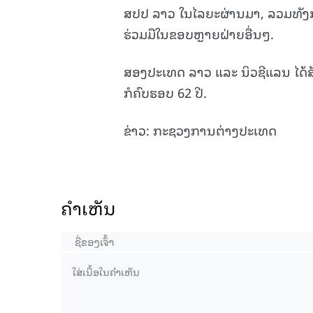
ສປປ ລາວ ໃນໄລຍະຜ່ານມາ, ລວມທັງ
ຮ່ວມມືໃນຂອບຫຼາຍຝ່າຍອື່ນໆ.
ສອງປະເທດ ລາວ ແລະ ນິວຊີແລນ ໄດ້ສ້າ
ກໍຄົບຮອບ 62 ປີ.
ຂ່າວ: ກະຊວງການຕ່າງປະເທດ
ຄໍາເຫັນ