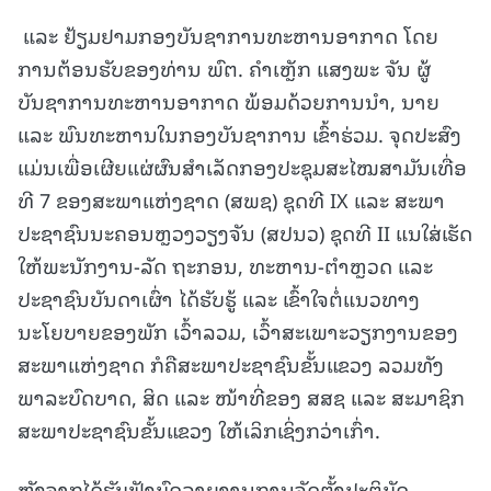
ແລະ ຢ້ຽມຢາມກອງບັນຊາການທະຫານອາກາດ ໂດຍ
ການຕ້ອນຮັບຂອງທ່ານ ພົຕ. ຄຳເຫຼັກ ແສງພະ ຈັນ ຜູ້
ບັນຊາການທະຫານອາກາດ ພ້ອມດ້ວຍການນຳ, ນາຍ
ແລະ ພົນທະຫານໃນກອງບັນຊາການ ເຂົ້າຮ່ວມ. ຈຸດປະສົງ
ແມ່ນເພື່ອເຜີຍແຜ່ຜົນສໍາເລັດກອງປະຊຸມສະໄໝສາມັນເທື່ອ
ທີ 7 ຂອງສະພາແຫ່ງຊາດ (ສພຊ) ຊຸດທີ IX ແລະ ສະພາ
ປະຊາຊົນນະຄອນຫຼວງວຽງຈັນ (ສປນວ) ຊຸດທີ II ແນໃສ່ເຮັດ
ໃຫ້ພະນັກງານ-ລັດ ຖະກອນ, ທະຫານ-ຕຳຫຼວດ ແລະ
ປະຊາຊົນບັນດາເຜົ່າ ໄດ້ຮັບຮູ້ ແລະ ເຂົ້າໃຈຕໍ່ແນວທາງ
ນະໂຍບາຍຂອງພັກ ເວົ້າລວມ, ເວົ້າສະເພາະວຽກງານຂອງ
ສະພາແຫ່ງຊາດ ກໍຄືສະພາປະຊາຊົນຂັ້ນແຂວງ ລວມທັງ
ພາລະບົດບາດ, ສິດ ແລະ ໜ້າທີ່ຂອງ ສສຊ ແລະ ສະມາຊິກ
ສະພາປະຊາຊົນຂັ້ນແຂວງ ໃຫ້ເລິກເຊິ່ງກວ່າເກົ່າ.
ຫຼັງຈາກໄດ້ຮັບຟັງບົດລາຍງານການຈັດຕັ້ງປະຕິບັດ