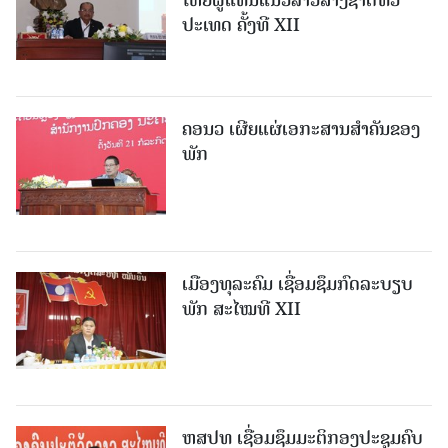
ປະເທດ ຄັ້ງທີ XII
ຄອນວ ເຜີຍແຜ່ເອກະສານສໍາຄັນຂອງ
ພັກ
ເມືອງທຸລະຄົມ ເຊື່ອມຊຶມກົດລະບຽບ
ພັກ ສະໄໝທີ XII
ຫສປທ ເຊື່ອມຊຶມມະຕິກອງປະຊຸມຄົບ