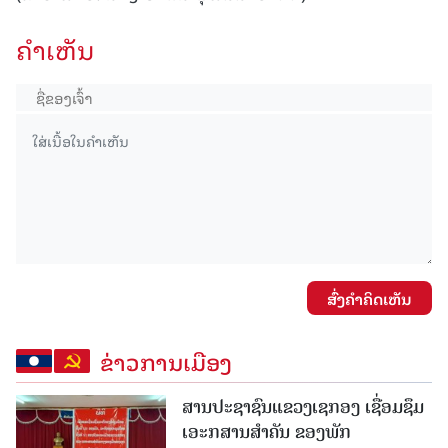
ຄໍາເຫັນ
ສົ່ງຄໍາຄິດເຫັນ
ຂ່າວການເມືອງ
ສານປະຊາຊົນແຂວງເຊກອງ ເຊື່ອມຊຶມ
ເອະກສານສໍາຄັນ ຂອງພັກ