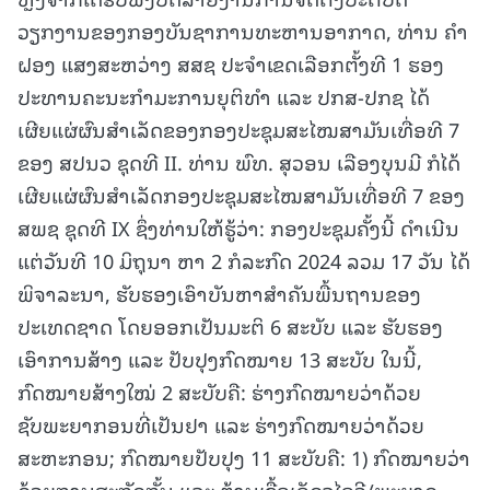
ວຽກງານຂອງກອງບັນຊາການທະຫານອາກາດ, ທ່ານ ຄຳ
ຝອງ ແສງສະຫວ່າງ ສສຊ ປະຈຳເຂດເລືອກຕັ້ງທີ 1 ຮອງ
ປະທານຄະນະກຳມະການຍຸຕິທຳ ແລະ ປກສ-ປກຊ ໄດ້
ເຜີຍແຜ່ຜົນສຳເລັດຂອງກອງປະຊຸມສະໄໝສາມັນເທື່ອທີ 7
ຂອງ ສປນວ ຊຸດທີ II. ທ່ານ ພົທ. ສຸວອນ ເລືອງບຸນມີ ກໍໄດ້
ເຜີຍແຜ່ຜົນສຳເລັດກອງປະຊຸມສະໄໝສາມັນເທື່ອທີ 7 ຂອງ
ສພຊ ຊຸດທີ IX ຊຶ່ງທ່ານໃຫ້ຮູ້ວ່າ: ກອງປະຊຸມຄັ້ງນີ້ ດໍາເນີນ
ແຕ່ວັນທີ 10 ມິຖຸນາ ຫາ 2 ກໍລະກົດ 2024 ລວມ 17 ວັນ ໄດ້
ພິຈາລະນາ, ຮັບຮອງເອົາບັນຫາສຳຄັນພື້ນຖານຂອງ
ປະເທດຊາດ ໂດຍອອກເປັນມະຕິ 6 ສະບັບ ແລະ ຮັບຮອງ
ເອົາການສ້າງ ແລະ ປັບປຸງກົດໝາຍ 13 ສະບັບ ໃນນີ້,
ກົດໝາຍສ້າງໃໝ່ 2 ສະບັບຄື: ຮ່າງກົດໝາຍວ່າດ້ວຍ
ຊັບພະຍາກອນທີ່ເປັນຢາ ແລະ ຮ່າງກົດໝາຍວ່າດ້ວຍ
ສະຫະກອນ; ກົດໝາຍປັບປຸງ 11 ສະບັບຄື: 1) ກົດໝາຍວ່າ
ດ້ວຍການສະກັດກັ້ນ ແລະ ຕ້ານເຊື້ອເອັດຈໄອວີ/ພະຍາດ