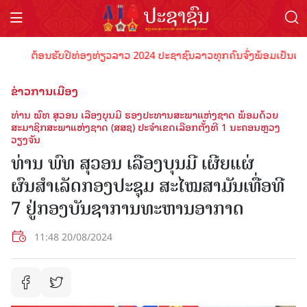
ຕ້ອນຮັບປີທ່ອງທ່ຽວລາວ 2024 ປະຊາຊົນລາວທຸກຄົນຈົ່ງພ້ອມເປັນເຈົ້າພາບ
ຂ່າວການເມືອງ
ທ່ານ ພົທ ສຸວອນ ເລືອງບຸນມີ ຮອງປະທານສະພາແຫ່ງຊາດ ພ້ອມດ້ວຍ
ສະມາຊິກສະພາແຫ່ງຊາດ (ສສຊ) ປະຈຳເຂດເລືອກຕັ້ງທີ 1 ນະຄອນຫຼວງ
ວຽງຈັນ
ທ່ານ ພົທ ສຸວອນ ເລືອງບຸນມີ ເຜີຍແຜ່
ຜົນສຳເລັດກອງປະຊຸມ ສະໄໝສາມັນເທື່ອທີ
7 ຢູ່ກອງບັນຊາການທະຫານອາກາດ
11:48 20/08/2024