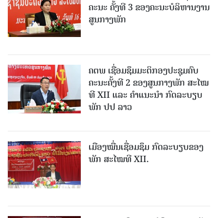
ຄະນະ ຄັ້ງທີ 3 ຂອງຄະນະບໍລິຫານງານ
ສູນກາງພັກ
ຄຕພ ເຊື່ອມຊຶມມະຕິກອງປະຊຸມຄົບ
ຄະນະຄັ້ງທີ 2 ຂອງສູນກາງພັກ ສະໄໝ
ທີ XII ແລະ ຄໍາແນະນໍາ ກົດລະບຽບ
ພັກ ປປ ລາວ
ເມືອງ​ໝື່ນເຊື່ອມຊຶມ ກົດລະບຽບຂອງ
ພັກ ສະໄໝທີ XII.