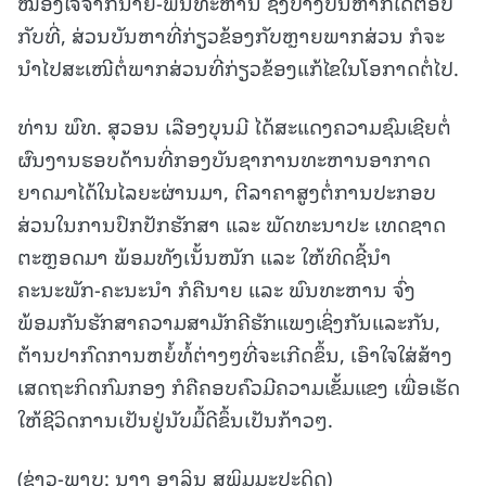
ໝອງໃຈຈາກນາຍ-ພົນທະຫານ ຊຶ່ງບາງບັນຫາກໍໄດ້ຕອບ
ກັບທີ່, ສ່ວນບັນຫາທີ່ກ່ຽວຂ້ອງກັບຫຼາຍພາກສ່ວນ ກໍຈະ
ນຳໄປສະເໜີຕໍ່ພາກສ່ວນທີ່ກ່ຽວຂ້ອງແກ້ໄຂໃນໂອກາດຕໍ່ໄປ.
ທ່ານ ພົທ. ສຸວອນ ເລືອງບຸນມີ ໄດ້ສະແດງຄວາມຊົມເຊີຍຕໍ່
ຜົນງານຮອບດ້ານທີ່ກອງບັນຊາການທະຫານອາກາດ
ຍາດມາໄດ້ໃນໄລຍະຜ່ານມາ, ຕີລາຄາສູງຕໍ່ການປະກອບ
ສ່ວນໃນການປົກປັກຮັກສາ ແລະ ພັດທະນາປະ ເທດຊາດ
ຕະຫຼອດມາ ພ້ອມທັງເນັ້ນໜັກ ແລະ ໃຫ້ທິດຊີ້ນຳ
ຄະນະພັກ-ຄະນະນຳ ກໍຄືນາຍ ແລະ ພົນທະຫານ ຈົ່ງ
ພ້ອມກັນຮັກສາຄວາມສາມັກຄີຮັກແພງເຊິ່ງກັນແລະກັນ,
ຕ້ານປາກົດການຫຍໍ້ທໍ້ຕ່າງໆທີ່ຈະເກີດຂຶ້ນ, ເອົາໃຈໃສ່ສ້າງ
ເສດຖະກິດກົມກອງ ກໍຄືຄອບຄົວມີຄວາມເຂັ້ມແຂງ ເພື່ອເຮັດ
ໃຫ້ຊີວິດການເປັນຢູ່ນັບມື້ດີຂຶ້ນເປັນກ້າວໆ.
(ຂ່າວ-ພາບ: ນາງ ອາລິນ ສຸພິມມະປະດິດ)