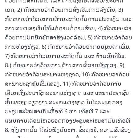
ເອດ, 2) ກົດໝາຍວ່າດ້ວຍການສົ່ງເສີມການລົງທຶນ, 3)
ກົດໝາຍວ່າດ້ວຍການຕ້ານສະກັດກັ້ນການຟອກເງິນ ແລະ
ການສະໜອງທຶນໃຫ້ແກ່ການກໍ່ການຮ້າຍ, 4) ກົດໝາຍວ່າ
ດ້ວຍການປົກປັກຮັກສາສິ່ງແວດລ້ອມ, 5) ກົດໝາຍວ່າດ້ວຍ
ການທ່ອງທ່ຽວ, 6) ກົດໝາຍວ່າດ້ວຍອາກອນມູນຄ່າເພີ່ມ,
7) ກົດໝາຍວ່າດ້ວຍການສະກັດກັ້ນ ແລະ ຕ້ານອັກຄີໄພ,
8.) ກົດໝາຍວ່າດ້ວຍການຕ້ານການສໍ້ລາດບັງຫຼວງ, 9)
ກົດໝາຍວ່າດ້ວຍສະພາແຫ່ງຊາດ, 10) ກົດໝາຍວ່າດ້ວຍ
ສະພາປະຊາຊົນຂັ້ນແຂວງ, 11) ກົດໝາຍວ່າດ້ວຍການ
ເລືອກຕັ້ງສະມາຊິກສະພາແຫ່ງຊາດ ແລະ ສະພາປະຊາຊົນ
ຂັ້ນແຂວງ; ວຽກງານສະພາແຫ່ງຊາດ ໃນໄລຍະແຕ່ກອງ
ປະຊຸມສະໄໝສາມັນເທື່ອທີ 6 ຫາ ເທື່ອທີ 7 ແລະ
ແຜນການເຄື່ອນໄຫວຮອດກອງປະຊຸມສະໄໝສາມັນເທື່ອທີ
8. ຫຼັງຈາກນັ້ນ ໄດ້ຮັບຟັງບັນຫາ, ຂໍ້ສະເໜີ, ຄວາມຂັດຂ້ອງ