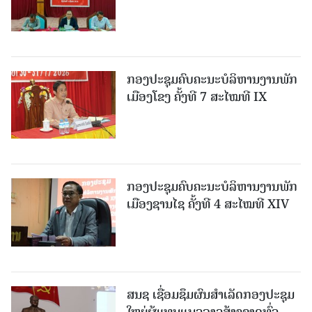
ກອງປະຊຸມຄົບຄະນະບໍລິຫານງານພັກ
ເມືອງໂຂງ ຄັ້ງທີ 7 ສະໄໝທີ IX
ກອງປະຊຸມຄົບຄະນະບໍລິຫານງານພັກ
ເມືອງຊານ​ໄຊ ຄັ້ງທີ 4 ສະໄໝທີ XIV
ສນຊ ເຊື່ອມຊຶມຜົນສໍາເລັດກອງປະຊຸມ
ໃຫຍ່ຜູ້ແທນແນວລາວສ້າງຊາດທົ່ວ