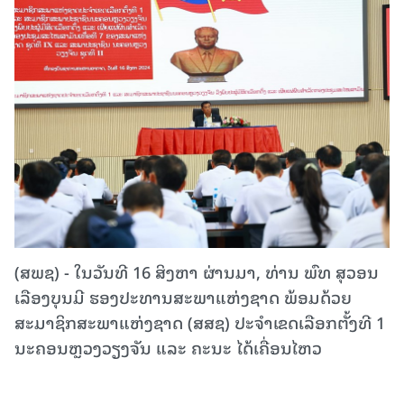
(ສພຊ) - ໃນວັນທີ 16 ສິງຫາ ຜ່ານມາ, ທ່ານ ພົທ ສຸວອນ
ເລືອງບຸນມີ ຮອງປະທານສະພາແຫ່ງຊາດ ພ້ອມດ້ວຍ
ສະມາຊິກສະພາແຫ່ງຊາດ (ສສຊ) ປະຈຳເຂດເລືອກຕັ້ງທີ 1
ນະຄອນຫຼວງວຽງຈັນ ແລະ ຄະນະ ໄດ້ເຄື່ອນໄຫວ