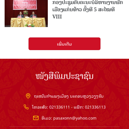
ກອງປະຊຸມຄົບຄະນະບໍລິຫານງານພັກ
ເມືອງແກ່ນ​ທ້າວ ຄັ້ງທີ 5 ສະໄໝທີ
VIII
ເພີ່ມເຕີມ
ໜັງສືພິມປະຊາຊົນ
ຖະໜົນກຳແພງເມືອງ ນະຄອນຫຼວງວຽງຈັນ
ໂທລະສັບ: 021336111 - ແຟັກ: 021336113
ອີເມວ:
pasaxonn@yahoo.com