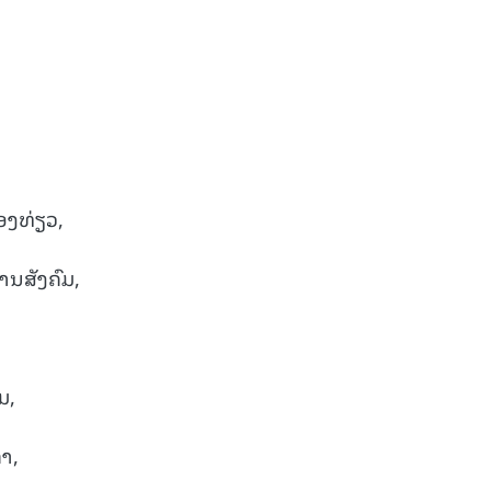
ອງທ່ຽວ,
ານສັງຄົມ,
ມ,
າ,