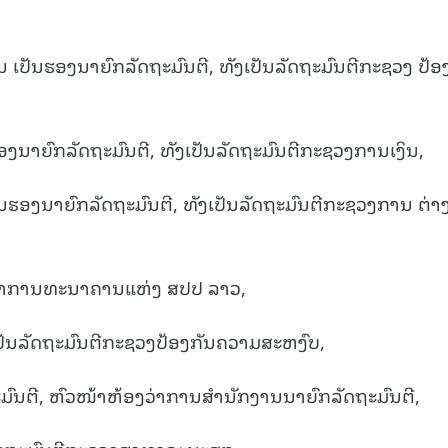
 ເປັນຮອງນາຍົກລັດຖະມົນຕີ, ທັງເປັນລັດຖະມົນຕີກະຊວງ ປ້ອ
ອງນາຍົກລັດຖະມົນຕີ, ທັງເປັນລັດຖະມົນຕີກະຊວງການເງິນ,
ນຮອງນາຍົກລັດຖະມົນຕີ, ທັງເປັນລັດຖະມົນຕີກະຊວງການ ຕ່າ
ຜູ້ວ່າການທະນາຄານແຫ່ງ ສປປ ລາວ,
ປັນລັດຖະມົນຕີກະຊວງປ້ອງກັນຄວາມສະຫງົບ,
ຖະມົນຕີ, ຫົວໜ້າຫ້ອງວ່າການສໍານັກງານນາຍົກລັດຖະມົນຕີ,