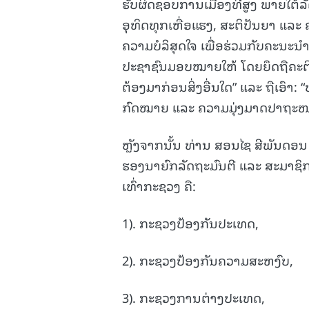
ຮັບຜິດຊອບການເມືອງທີ່ສູງ ພາຍໃຕ
ອຸທິດທຸກເຫື່ອແຮງ, ສະຕິປັນຍາ ແລະ
ຄວາມບໍລິສຸດໃຈ ເພື່ອຮ່ວມກັບຄະນະນໍາ
ປະຊາຊົນມອບໝາຍໃຫ້ ໂດຍຍຶດຖືຄະຕ
ຕ້ອງມາກ່ອນສິ່ງອື່ນໃດ” ແລະ ຖືເອົາ:
ກົດໝາຍ ແລະ ຄວາມມຸ່ງມາດປາຖະໜ
ຫຼັງຈາກນັ້ນ ທ່ານ ສອນໄຊ ສີພັນດອນ
ຮອງນາຍົກລັດຖະມົນຕີ ແລະ ສະມາຊິກ
ເທົ່າກະຊວງ ຄື:
1). ກະຊວງປ້ອງກັນປະເທດ,
2). ກະຊວງປ້ອງກັນຄວາມສະຫງົບ,
3). ກະຊວງການຕ່າງປະເທດ,