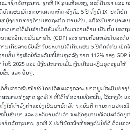
ໍາ ສະມາຊິກລັດຖະບານ ຊຸດທີ IX ສຸມເຫື່ອແຮງ, ສະຕິປັນຍາ ແລະ 
15.040(07-08-20
ິບັດແຜນພັດທະນາເສດຖະກິດ-ສັງຄົມ 5 ປີ ຄັ້ງທີ IX, ປະຕິບັດ
ຫຍຸ້ງຍາກທາງດ້ານເສດຖະກິດ-ການເງິນ, ແກ້ໄຂບັນຫາຢາເສບ
າມາດຍາດໄດ້ຜົນສໍາເລັດອັນພົ້ນເດັ່ນຫລາຍດ້ານ ເປັນຕົ້ນ ເສດຖ
ລວມຍອດຜະລິດຕະພັນພາຍໃນ (GDP) ຂະຫຍາຍຕົວສະເລ່ຍໃນລະດັບ
ນເກັບລາຍຮັບເຂົ້າງົບປະມານໄດ້ເກີນແຜນ 5 ປີຕິດຕໍ່ກັນ ເຮັດໃ
ຍຂຶ້ນ ຈຶ່ງເຮັດໃຫ້ລະດັບໜີ້ສິນຫຼຸດລົງ ຈາກ 112% ຂອງ GDP 
ປີ 2025 ແລະ ມີງົບປະມານເພີ່ມເງິນເດືອນ-ເງິນອຸດໜູນໃຫ້
ຶ້ນ ແລະ ອື່ນໆ.
ໄດ້ຂຶ້ນກ່າວຮັບໜ້າທີ່ ໂດຍໄດ້ສະແດງຄວາມພາກພູມໃຈເປັນຢ່າງຍິ
ສະພາແຫ່ງຊາດ ຊຸດທີ X ທີ່ໄດ້ໃຫ້ຄວາມເຊື່ອໝັ້ນ, ໄວ້ວາງໃຈ ແ
ຕັ້ງໃຫ້ດຳລົງຕຳແໜ່ງເປັນນາຍົກລັດ ຖະມົນຕີ ຕາມການສະເໜ
້ນສັນຍາ ແລະ ປະຕິຍານຕົນວ່າ ຈະເຊີດຊຸມານະຈິດປະຕິວັດບຸກ
ມາຊິກລັດຖະບານ ຊຸດທີ X ປະຕິບັດໜ້າທີ່ຂອງຕົນໃຫ້ດີ ດ້ວຍຄ