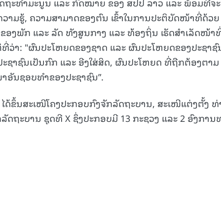
້ລັດຖະທຳມະນູນ ແລະ ກົດໝາຍ ຂອງ ສປປ ລາວ ແລະ ພ້ອມທີ່ຈະ
 ຄວາມຮູ້, ຄວາມສາມາດຂອງຕົນ ເຂົ້າໃນການປະຕິບັດໜ້າທີ່ດ້ວຍ
ຂອງພັກ ແລະ ລັດ ທັງສູນກາງ ແລະ ທ້ອງຖິ່ນ ເຮັດສຳເລັດໜ້າທີ່ 
ິທີ່ວ່າ: "ຜົນປະໂຫຍດຂອງຊາດ ແລະ ຜົນປະໂຫຍດຂອງປະຊາຊົ
 “ປະຊາຊົນເປັນກົກ ແລະ ອີງໃສ່ສິດ, ຜົນປະໂຫຍດ ທີ່ຖືກຕ້ອງຕາມ
າອັນຊອບທຳຂອງປະຊາຊົນ”.
 ໄດ້ຂຶ້ນສະເໜີໂຄງປະກອບກົງຈັກລັດຖະບານ, ສະເໜີແຕ່ງຕັ້ງ ທ
ລັດຖະບານ ຊຸດທີ X ຊຶ່ງປະກອບມີ 13 ກະຊວງ ແລະ 2 ອົງກາ