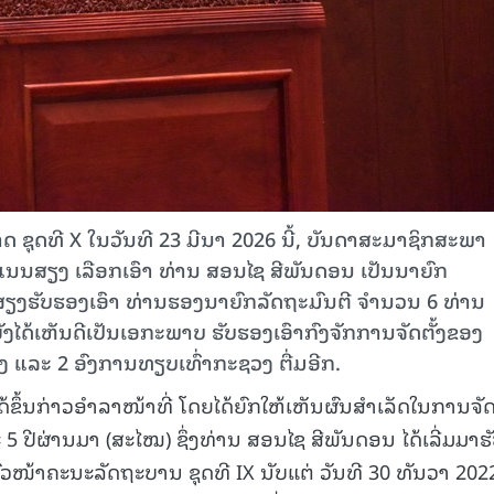
ຊຸດທີ X ໃນວັນທີ 23 ມີນາ 2026 ນີ້, ບັນດາສະມາຊິກສະພາ
ະແນນສຽງ ເລືອກເອົາ ທ່ານ ສອນໄຊ ສີພັນດອນ ເປັນນາຍົກ
ຮັບຮອງເອົາ ທ່ານຮອງ​ນາ​ຍົກ​ລັດ​ຖະ​ມົນ​ຕີ ຈຳ​ນວນ 6 ທ່ານ
ັງໄດ້ເຫັນດີເປັນເອກະພາບ ຮັບຮອງເອົາກົງຈັກການຈັດຕັ້ງຂອງ
ງ ແລະ 2 ອົງການທຽບເທົ່າກະຊວງ ຕື່ມອີກ.
້ຂຶ້ນກ່າວອຳລາໜ້າທີ່ ໂດຍໄດ້ຍົກໃຫ້ເຫັນຜົນສຳເລັດໃນການຈັດຕ
 ປີຜ່ານມາ (ສະໄໝ) ຊຶ່ງທ່ານ ສອນໄຊ ສີພັນດອນ ໄດ້ເລີ່ມມາຮ
ຫົວໜ້າຄະນະລັດຖະບານ ຊຸດທີ IX ນັບແຕ່ ວັນທີ 30 ທັນວາ 202