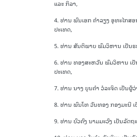
ແລະ ກິລາ,
4. ທ່ານ ພົນເອກ ຄໍາລຽງ ອຸທະໄກສອນ
ປະເທດ,
5. ທ່ານ ສັນຕິພາບ ພົມວິຫານ ເປັນຮ
6. ທ່ານ ທອງສະຫວັນ ພົມວິຫານ ເປັ
ປະເທດ,
7. ທ່ານ ນາງ ບຸນຄໍາ ວໍລະຈິດ ເປັນ
8. ທ່ານ ພົນໂທ ວັນທອງ ກອງມະນີ ເ
9. ທ່ານ ບົວຄົງ ນາມມະວົງ ເປັນລັດ