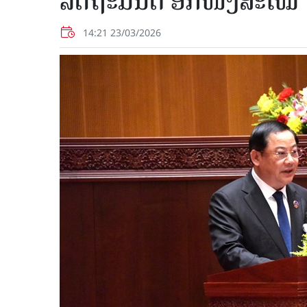
ລັດຖະມົນຕີ ອີກ​ໜຶ່ງ​ສະ​ໄໝ
14:21 23/03/2026