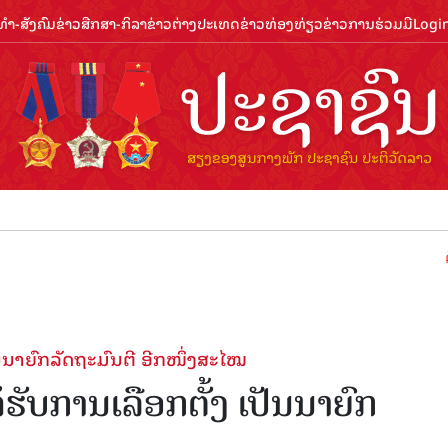
ຳ-ສັງຄົມ
ຂ່າວສືກສາ-ກິລາ
ຂ່າວຕ່າງປະເທດ
ຂ່າວທ່ອງທ່ຽວ
ຂ່າວການຮ່ວມມື
Logi
ຕ້ອນຮັບປ
ັນນາຍົກລັດຖະມົນຕີ ອີກ​ໜຶ່ງ​ສະ​ໄໝ
ັບ​ການ​ເລືອກ​ຕັ້ງ ເປັນນາຍົກ