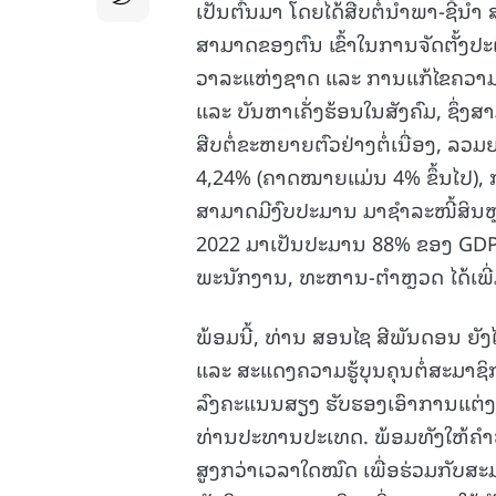
ເປັນຕົ້ນມາ ໂດຍໄດ້ສືບຕໍ່ນໍາພາ-ຊີ້ນ
ສາມາດຂອງຕົນ ເຂົ້າໃນການຈັດຕັ້ງປະຕ
ວາລະແຫ່ງຊາດ ແລະ ການແກ້ໄຂຄວາມ
ແລະ ບັນຫາເຄັ່ງຮ້ອນໃນສັງຄົມ, ຊຶ່ງສ
ສືບຕໍ່ຂະຫຍາຍຕົວຢ່າງຕໍ່ເນື່ອງ, 
4,24% (ຄາດໝາຍແມ່ນ 4% ຂຶ້ນໄປ), ກາ
ສາມາດມີງົບປະມານ ມາຊຳລະໜີ້ສິນຫຼາ
2022 ມາເປັນປະມານ 88% ຂອງ GDP ໃນ
ພະນັກງານ, ທະຫານ-ຕຳຫຼວດ ໄດ້ເພີ່ມຂ
ພ້ອມນີ້, ທ່ານ ສອນໄຊ ສີພັນດອນ ຍັງ
ແລະ ສະແດງຄວາມຮູ້ບຸນຄຸນຕໍ່ສະມາຊິກ
ລົງຄະແນນສຽງ ຮັບຮອງເອົາການແຕ່ງ
ທ່ານປະທານປະເທດ. ພ້ອມທັງໃຫ້ຄຳໝັ
ສູງກວ່າເວລາໃດໝົດ ເພື່ອຮ່ວມກັບສະ