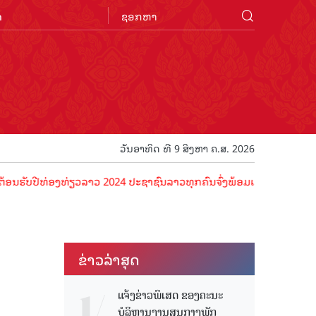
n
ວັນອາທິດ ທີ 9 ສິງຫາ ຄ.ສ. 2026
ີທ່ອງທ່ຽວລາວ 2024 ປະຊາຊົນລາວທຸກຄົນຈົ່ງພ້ອມເປັນເຈົ້າພາບທີ່ດີ ຕ້ອນຮັ
ຂ່າວ​ລ່າ​ສຸດ
ແຈ້ງຂ່າວພິເສດ ຂອງຄະນະ
ບໍລິຫານງານສູນກາງພັກ