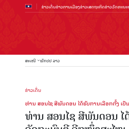
ຂ່າວເດັ່ນ
ຂ່າວການເມືອງ
ຂ່າວເສດຖະກິດ
ຂ່າວວັດທະນະທ
ສະເໜີ
ພັກປປ ລາວ
ຂ່າວເດັ່ນ
ທ່ານ ສອນໄຊ ສີພັນດອນ ໄດ້​ຮັບ​ການ​ເລືອກ​ຕັ້ງ ເປ
ທ່ານ ສອນໄຊ ສີພັນດອນ ໄດ້​ຮ