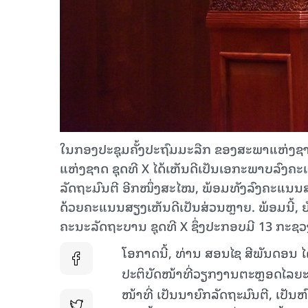
ໃນກອງປະຊຸມຄັ້ງປະຖົມມະລືກ ຂອງສະພາແຫ່ງຊາດ 
ແຫ່ງຊາດ ຊຸດທີ X ໄດ້ເຫັນດີເປັນເອກະພາບລົງຄ
ລັດຖະມົນຕີ ອີກໜຶ່ງສະໄໝ, ພ້ອມທັງລົງຄະແນນສຽງ
ດ້ວຍຄະແນນສຽງເຫັນດີເປັນສ່ວນຫຼາຍ. ພ້ອມນີ້, ຍ
ຄະນະລັດຖະບານ ຊຸດທີ X ຊຶ່ງປະກອບມີ 13 ກະຊວ
ໂອກາດນີ້, ທ່ານ ສອນໄຊ ສີພັນດອນ ໄດ
ປະຕິບັດໜ້າທີ່ວຽກງານຕະຫຼອດໄລຍະ 5
ໜ້າທີ່ ເປັນນາຍົກລັດຖະມົນຕີ, ເປັນ