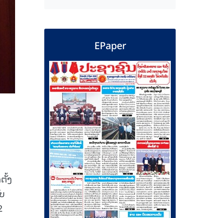
EPaper
ັ້ງ
ັບ
2