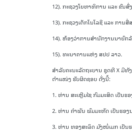
12). ກະຊວງໂຍທາທິການ ແລະ ຂົນສົ່ງ
13). ກະຊວງເຕັກໂນໂລຊີ ແລະ ການສື່
14). ຫ້ອງວ່າການສໍານັກງານນາຍົກລັ
15). ທະນາຄານແຫ່ງ ສປປ ລາວ.
ສຳລັບຄະນະລັດຖະບານ ຊຸດທີ X ມີທັງໝ
ຕຳແໜ່ງ ຮັບຜິດຊອບ ດັ່ງນີ້:
1. ທ່ານ ສະເຫຼີມໄຊ ກົມມະສິດ ເປັນຮ
2. ທ່ານ ຄໍາພັນ ພົມມະທັດ ເປັນຮອງ
3. ທ່ານ ທອງສະລິດ ມັງໜໍ່ເມກ ເປັ