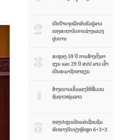
ເປີດປ້າຍຈຸດຝຶກອົບຮົມຢູ່ລາວ
ຂອງສະຖາບັນການຊ່າງແຂວງ
ຢູນນານ
ສະຫຼອງ 59 ປີ ການສ້າງຕັ້ງອາ
ຊຽນ ແລະ 29 ປີ ສປປ ລາວ ເຂົ້າ
ເປັນສະມາຊິກອາຊຽນ
ສ້າງຄວາມເຂັ້ມແຂງໃຫ້ສື່ມວນ
ຊົນຊາວໜຸ່ມລາວ
ກອງປະຊຸມເຜີຍແຜ່ເຊື່ອມຊຶມ
ທິດທາງປັບປຸງຫຼັກສູດ 6+3+3