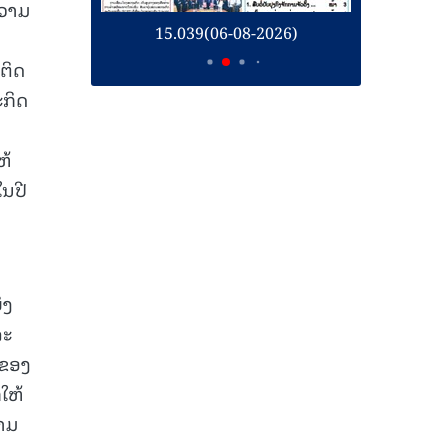
ຄວາມ
26)
15.039(06-08-2026)
1
ຕິດ
ະກິດ
ຫ້
ໃນປີ
່ງ
ລະ
ີຂອງ
ໃຫ້
ວາມ