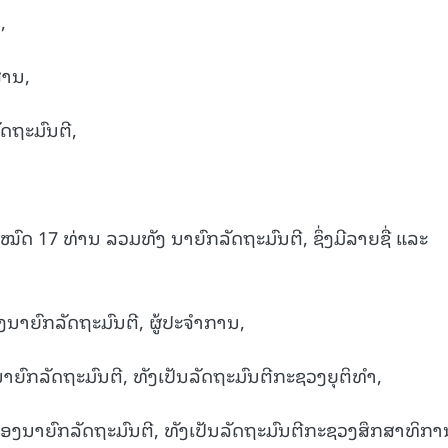
,
ສານ,
ດຖະມົນຕີ,
ົດ 17 ທ່ານ ລວມທັງ ນາຍົກລັດຖະມົນຕີ, ຊຶ່ງມີລາຍຊື່ ແລະ
ອງນາຍົກລັດຖະມົນຕີ, ຜູ້ປະຈຳການ,
ນາຍົກລັດຖະມົນຕີ, ທັງເປັນລັດຖະມົນຕີກະຊວງຍຸຕິທຳ,
ນຮອງນາຍົກລັດຖະມົນຕີ, ທັງເປັນລັດຖະມົນຕີກະຊວງສຶກສາທິກາ