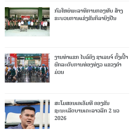
ກົມໃຫຍ່ພະລາທິການກອງທັບ ສ້າງ
ຂະບວນການແຂ່ງຂັນກິລາຍິງປືນ
ງານທ່າແຂກ ໄບລ໌ຄິງ ຊາເລນຈ໌ ຕັ້ງເປົ້າ
ຍົກລະດັບການທ່ອງທ່ຽວ ແຂວງຄໍາ
ມ່ວນ
ສະໂມສອນເຄເອັມທີ ຄອງຂັນ
ຊະນະເລີດບານເຕະລາວລີກ 2 ນວ
2026