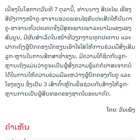
ເນື່ອງໃນໂອກາດວັນທີ 7 ຕຸລານີ້, ທ່ານນາງ ສີປະໄພ ເຮືອງ
ສີຍັງຕາງໜ້າຄູ-ອາຈານອວຍພອນໄຊອັນປະເສີດໃຫ້ບັນດາ
ຄູ-ອາຈານທົ່ວປະເທດຈົ່ງມີສຸຂະພາບພາລະນາໄມແຂງແຮງ
ສົມບູນ, ມີຜົນສໍາເລັດໃນໜ້າທີ່ວຽກງານທຸກປະການ ແລະ
ຝາກເຖິງຜູ້ປົກຄອງນັກຮຽນເອົາໃຈໃສ່ໃຫ້ການຮ່ວມມືສົ່ງເສີມ
ລູກ-ຫຼານໃນການສຶກສາຮໍ່າຮຽນ, ມີຄວາມໃກ້ຊິດກັບລູກ-
ຫຼານເຖິງແມ່ນວ່າຄູຈະເປັນຜູ້ສົ່ງຄວາມຮູ້ແຕ່ກໍປາສະຈາກບໍ່
ໄດ້ໃນການໃຫ້ຄວາມຮ່ວມມືລະຫວ່າງຜູ້ປົກຄອງກັບຄູ ແລະ
ໂຮງຮຽນ ຊຶ່ງເປັນ 3 ເສົາຄໍ້າຫຼັກເພື່ອຊ່ວຍກັນສ້າງໃຫ້ລູກ-
ຫຼານກາຍເປັນຜູ້ສືບທອດຂອງຊາດໃນອະນາຄົດ.
ໂດຍ: ວັນເພັງ
ຄໍາເຫັນ