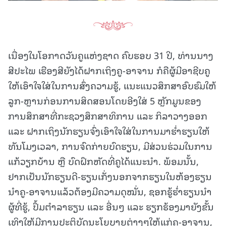
ເນື່ອງໃນໂອກາດວັນຄູແຫ່ງຊາດ ຄົບຮອບ 31 ປີ, ທ່ານນາງ
ສີປະໄພ ເຮືອງສີຍັງໄດ້ຝາກເຖິງຄູ-ອາຈານ ກໍຄືຜູ້ມີອາຊີບຄູ
ໃຫ້ເອົາໃຈໃສ່ໃນການສົ່ງຄວາມຮູ້, ແນະແນວສຶກສາອົບຮົມໃຫ້
ລູກ-ຫຼານກ່ອນການສິດສອນໂດຍອີງໃສ່ 5 ຫຼັກມູນຂອງ
ການສຶກສາທີ່ກະຊວງສຶກສາທິການ ແລະ ກິລາວາງອອກ
ແລະ ຝາກເຖິງນັກຮຽນຈົ່ງເອົາໃຈໃສ່ໃນການມາຮໍ່າຮຽນໃຫ້
ທັນໂມງເວລາ, ການຈົດກ່າຍບົດຮຽນ, ມີສ່ວນຮ່ວມໃນການ
ແກ້ວຽກບ້ານ ຫຼື ບົດຝຶກຫັດທີ່ຄູໄດ້ແນະນໍາ. ພ້ອມນັ້ນ,
ຢາກເປັນນັກຮຽນດີ-ຮຽນເກັ່ງນອກຈາກຮຽນໃນຫ້ອງຮຽນ
ນໍາຄູ-ອາຈານແລ້ວຕ້ອງມີຄວາມດຸໝັ່ນ, ຊອກຮູ້ຮໍ່າຮຽນນໍາ
ຜູ້ທີ່ຮູ້, ປຶ້ມຕໍາລາຮຽນ ແລະ ອື່ນໆ ແລະ ຮຽກຮ້ອງມາຍັງຂັ້ນ
ເທິງໃຫ້ມີການປະຕິບັດນະໂຍບາຍຕ່າງໆໃຫ້ແກ່ຄູ-ອາຈານ,