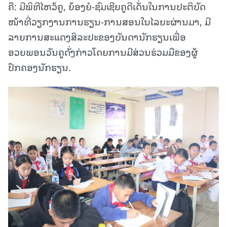
ຄື: ມີພິທີໄຫວ້ຄູ, ຍ້ອງຍໍ-ຊົມເຊີຍຄູດີເດັ່ນໃນການປະຕິບັດ
ໜ້າທີ່ວຽກງານການຮຽນ-ການສອນໃນໄລຍະຜ່ານມາ, ມີ
ລາຍການສະແດງສິລະປະຂອງບັນດານັກຮຽນເພື່ອ
ອວຍພອນວັນຄູດັ່ງກ່າວໂດຍການມີສ່ວນຮ່ວມມືຂອງຜູ້
ປົກຄອງນັກຮຽນ.