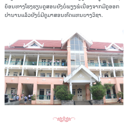
ຍ້ອນທາງໂຮງຮຽນຄູສອນຍັງບໍ່ພຽງພໍເນື່ອງຈາກມີຄູອອກ
ບໍານານແລ້ວຍັງບໍ່ມີຄູມາສອນທົດແທນບາງວິຊາ.