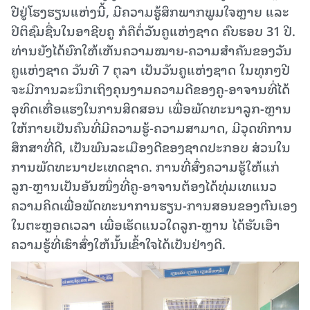
ປີຢູ່ໂຮງຮຽນແຫ່ງນີ້, ມີຄວາມຮູ້ສຶກພາກພູມໃຈຫຼາຍ ແລະ
ປິຕິຊົມຊື່ນໃນອາຊີບຄູ ກໍຄືຕໍ່ວັນຄູແຫ່ງຊາດ ຄົບຮອບ 31 ປີ.
ທ່ານຍັງໄດ້ຍົກໃຫ້ເຫັນຄວາມໝາຍ-ຄວາມສໍາຄັນຂອງວັນ
ຄູແຫ່ງຊາດ ວັນທີ 7 ຕຸລາ ເປັນວັນຄູແຫ່ງຊາດ ໃນທຸກໆປີ
ຈະມີການລະນຶກເຖິງຄຸນງາມຄວາມດີຂອງຄູ-ອາຈານທີ່ໄດ້
ອຸທິດເຫື່ອແຮງໃນການສິດສອນ ເພື່ອພັດທະນາລູກ-ຫຼານ
ໃຫ້ກາຍເປັນຄົນທີ່ມີຄວາມຮູ້-ຄວາມສາມາດ, ມີວຸດທິການ
ສຶກສາທີ່ດີ, ເປັນພົນລະເມືອງດີຂອງຊາດປະກອບ ສ່ວນໃນ
ການພັດທະນາປະເທດຊາດ. ການທີ່ສົ່ງຄວາມຮູ້ໃຫ້ແກ່
ລູກ-ຫຼານເປັນອັນໜຶ່ງທີ່ຄູ-ອາຈານຕ້ອງໄດ້ທຸ່ມເທແນວ
ຄວາມຄິດເພື່ອພັດທະນາການຮຽນ-ການສອນຂອງຕົນເອງ
ໃນຕະຫຼອດເວລາ ເພື່ອເຮັດແນວໃດລູກ-ຫຼານ ໄດ້ຮັບເອົາ
ຄວາມຮູ້ທີ່ເຮົາສົ່ງໃຫ້ນັ້ນເຂົ້າໃຈໄດ້ເປັນຢ່າງດີ.