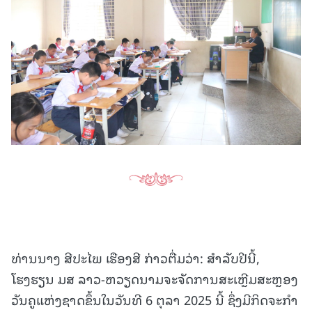
ທ່ານນາງ ສີປະໄພ ເຮືອງສີ ກ່າວຕື່ມວ່າ: ສໍາລັບປີນີ້,
ໂຮງຮຽນ ມສ ລາວ-ຫວຽດນາມຈະຈັດການສະເຫຼີມສະຫຼອງ
ວັນຄູແຫ່ງຊາດຂຶ້ນໃນວັນທີ 6 ຕຸລາ 2025 ນີ້ ຊຶ່ງມີກິດຈະກໍາ