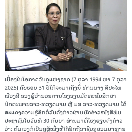
ເນື່ອງໃນໂອກາດວັນຄູແຫ່ງຊາດ (7 ຕຸລາ 1994 ຫາ 7 ຕຸລາ
2025) ຄົບຮອບ 31 ປີໃກ້ຈະມາເຖິງນີ້ ທ່ານນາງ ສີປະໄພ
ເຮືອງສີ ຮອງຜູ້ອໍານວຍການໂຮງຮຽນມັດທະຍົມສຶກສາ
ມິດຕະພາບລາວ-ຫວຽດນາມ ຫຼື ມສ ລາວ-ຫວຽດນາມ ໄດ້
ສະແດງຄວາມຮູ້ສຶກຕໍ່ວັນດັ່ງກ່າວຜ່ານນັກຂ່າວໜັງສືພິມ
ປະຊາຊົນໃນວັນທີ 30 ກັນຍາ ຜ່ານມາທີ່ໂຮງຮຽນດັ່ງກ່າວ
ວ່າ: ຕົນເອງກໍເປັນຄູຜູ້ໜຶ່ງທີ່ໄດ້ຢຶດຖືອາຊີບຄູສອນມາຫຼາຍ