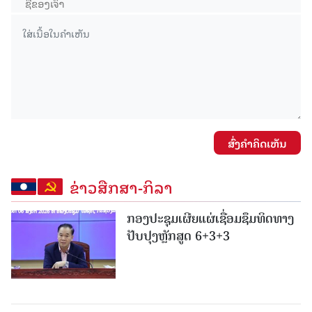
ສົ່ງຄໍາຄິດເຫັນ
ຂ່າວສືກສາ-ກິລາ
ກອງປະຊຸມເຜີຍແຜ່ເຊື່ອມຊຶມທິດທາງ
ປັບປຸງຫຼັກສູດ 6+3+3