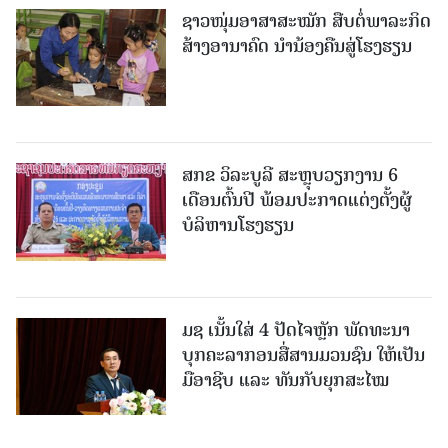
ຊາວໜຸ່ມອາສາສະໝັກ ສືບຕໍ່ພາລະກິດ
ສ້າງອານາຄົດ ນໍານ້ອງຄືນສູ່ໂຮງຮຽນ
ສກຂ ວິລະບູລີ ສະຫຼຸບວຽກງານ 6
ເດືອນຕົ້ນປີ ພ້ອມປະກາດແຕ່ງຕັ້ງຜູ້
ບໍລິຫານໂຮງຮຽນ
ມຊ ເນັ້ນໃສ່ 4 ປັດໄຈຫຼັກ ພັດທະນາ
ບຸກຄະລາກອນສື່ສານມວນຊົນ ໃຫ້ເປັນ
ມືອາຊີບ ແລະ ທັນກັບຍຸກສະໄໝ