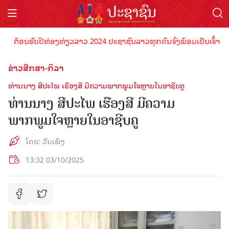
້ອນຮັບປີທ່ອງທ່ຽວລາວ 2024 ປະຊາຊົນລາວທຸກຄົນຈົ່ງພ້ອມເປັນເຈົ້າພາບທີ່ດີ
ຂ່າວສືກສາ-ກິລາ
ທ່ານນາງ ສີປະໄພ ເຮືອງສີ ມີຄວາມພາກພູມໃຈຫຼາຍໃນອາຊີບຄູ
ທ່ານນາງ ສີປະໄພ ເຮືອງສີ ມີຄວາມ
ພາກພູມໃຈຫຼາຍໃນອາຊີບຄູ
ໂດຍ: ວັນເພັງ
13:32 03/10/2025