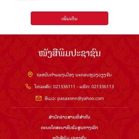
ເພີ່ມເຕີມ
ໜັງສືພິມປະຊາຊົນ
ຖະໜົນກຳແພງເມືອງ ນະຄອນຫຼວງວຽງຈັນ
ໂທລະສັບ: 021336111 - ແຟັກ: 021336113
ອີເມວ:
pasaxonn@yahoo.com
ສຳ​ນັກ​ຂ່າວ​ສານ​ທີ່​ສຳ​ຄັນ​
ຄະນະໂຄສະນາອົບຮົມ​ສູນ​ກາງ​ພັກ
ໜັງສືພິມ ປະ​ຊາ​ຊົນ