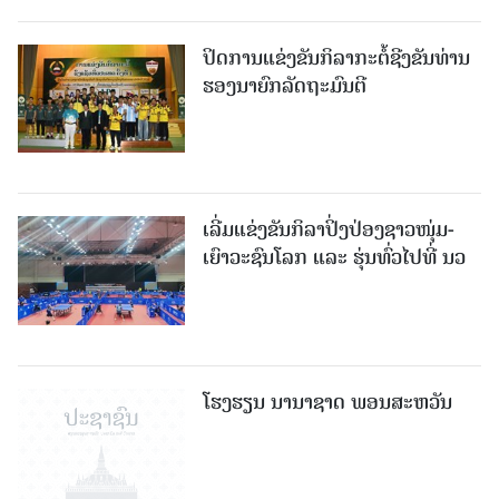
ປິດການແຂ່ງຂັນກິລາກະຕໍ້ຊີງຂັນທ່ານ
ຮອງນາຍົກລັດຖະມົນຕີ
ເລີ່ມແຂ່ງຂັນກິລາປິ່ງປ່ອງຊາວໜຸ່ມ-
ເຍົາວະຊົນໂລກ ແລະ ຮຸ່ນທົ່ວໄປທີ່ ນວ
ໂຮງຮຽນ ນານາຊາດ ພອນສະຫວັນ