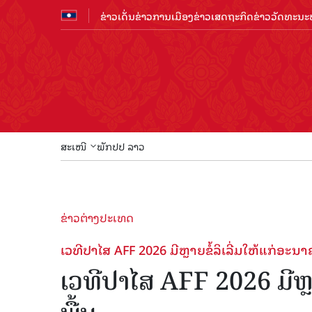
ຂ່າວເດັ່ນ
ຂ່າວການເມືອງ
ຂ່າວເສດຖະກິດ
ຂ່າວວັດທະນະທ
ສະເໜີ
ພັກປປ ລາວ
ຂ່າວຕ່າງປະເທດ
ເວ​ທີ​ປາ​ໄສ AFF 2026 ມີຫຼາຍ​ຂໍ້​ລິ​ເລີ່ມ​ໃຫ້​ແກ່​ອະ​ນ
ເວ​ທີ​ປາ​ໄສ AFF 2026 ມີຫຼາຍ​ຂ