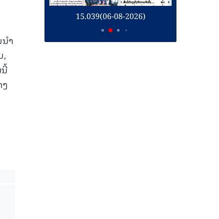
26)
15.039(06-08-2026)
1
ານນຳ
ນ,
ີ້
າງ