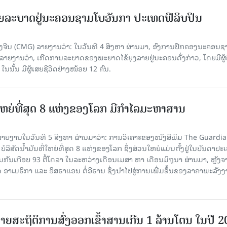
ຍລະບາດຢູ່ນະຄອນຊາມໂບ​ອັນກາ ປະເທດຟີລິບປິນ
ີນ (CMG) ລາຍງານວ່າ: ໃນວັນທີ 4 ສິງ​ຫາ ຜ່ານມາ, ອົງການ​ປົກ​ຄອງນະຄອນຊ
ລາຍ​ງານວ່າ, ເກີດ​ການລະບາດ​ຂອງພະຍາດໄຂ້ຍຸງລາຍຢູ່ນະຄອນດັ່ງກ່າວ, ໂດຍມີຜູ້
, ໃນນັ້ນ ມີຜູ້ເສຍຊີວິດຢ່າງໜ້ອຍ 12 ຄົນ.
ທີ່ໃຫຍ່ທີ່ສຸດ 8 ແຫ່ງຂອງໂລກ ມີກຳໄລມະຫາສານ
າຍງານໃນວັນທີ 5 ສິງຫາ ຜ່ານມາວ່າ: ການວິເຄາະຂອງໜັງສືພິມ The Guardi
 ບໍລິສັດນ້ຳມັນທີ່ໃຫຍ່ທີ່ສຸດ 8 ແຫ່ງຂອງໂລກ ຊຶ່ງສ່ວນໃຫຍ່ແມ່ນຕັ້ງຢູ່ໃນບັນດາປ
ມກັນເກືອບ 93 ຕື້ໂດລາ ໃນລະຫວ່າງເດືອນເມສາ ຫາ ເດືອນມິຖຸນາ ຜ່ານມາ, ຫຼັງຈ
າເມຣິກາ ແລະ ອິສຣາແອນ ຕໍ່ອີຣານ ຊຶ່ງນຳໄປສູ່ການເພີ່ມຂຶ້ນຂອງລາຄາພະລັງ
ຍສະຖິຕິການສົ່ງອອກເຂົ້າສານເກີນ 1 ລ້ານໂຕນ ໃນປີ 