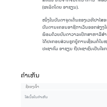
(ຜະລິດໂດຍ ອາຊຽນ).
ໜຶ່ງໃນບັນດາຈຸດເດັ່ນຂອງເວທີປາໄສອ
ບັນດານະຄອນອາຊີຕາເວັນອອກສ່ຽງໃ
ພ້ອມດ້ວຍບັນດາວາລະປຶກສາຫາລືສຳລັບ
ໄດ້ປະກອບສ່ວນຊຸກຍູ້ການເຊື່ອມຕໍ່ໃ
ປະຊາຄົມ ອາຊຽນ ຖືປະຊາຊົນເປັນໃຈກາ
ຄໍາເຫັນ