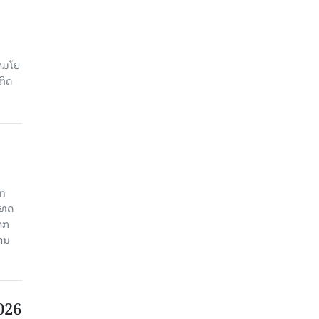
າມໂບ​
ຕິດ
an
ະເທດ
າກ
ງານ
2026