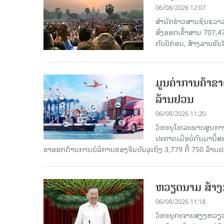
06/08/2026 12:07
ສຳນັກຂ່າວສານຊິນຮວາລາ
ສົ່ງອອກເຂົ້າສານ 707,
ກັບປີກ່ອນ, ສ້າງລາຍຮັບໄ
ມູນຄ່າການຄ້າຂາ
ລ້ານຢວນ
06/08/2026 11:20
ວິທະຍຸໂທລະພາບສູນກາງ
ປະກາດເມື່ອບໍ່ດົນມານີ້
ຂາອອກດ້ານການບໍລິການຂອງຈີນບັນລຸເຖິງ 3,779 ຕື້ 750 ລ້ານຢ
ຫວຽດນາມ ສ້າງກ
06/08/2026 11:18
ວິທະຍຸກະຈາຍສຽງຫວຽດນາມ