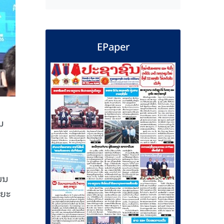
EPaper
ຽນ
່ນ
ລຍະ