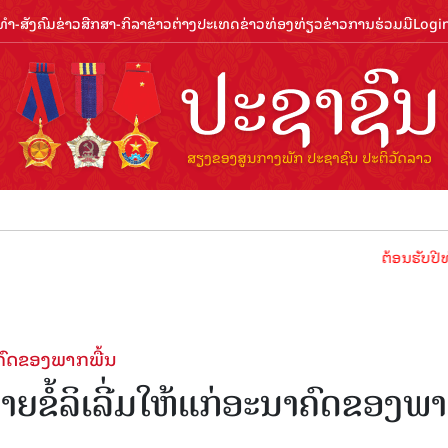
ຳ-ສັງຄົມ
ຂ່າວສືກສາ-ກິລາ
ຂ່າວຕ່າງປະເທດ
ຂ່າວທ່ອງທ່ຽວ
ຂ່າວການຮ່ວມມື
Logi
ຕ້ອນຮັບປີທ່ອງທ່ຽວລາ
າ​ຄົດ​ຂອງ​ພາກ​ພື້ນ
ໍ້​ລິ​ເລີ່ມ​ໃຫ້​ແກ່​ອະ​ນາ​ຄົດ​ຂອງ​ພາ