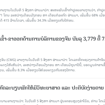
ຍງານໃນວັນທີ 5 ສິງຫາ ຜ່ານມາວ່າ: ສະຫະພັນເຂົ້າກຳປູເຈຍລາຍງານວ່າ, ກໍາປູເ
471 ໂຕນ ລະຫວ່າງເດືອນມັງກອນ ຫາ ເດືອນກໍລະກົດ ຜ່ານມາ, ເພີ່ມຂຶ້ນ 68% ເມື
ດ້ 415 ລ້ານໂດລາ, ເພີ່ມຂຶ້ນ 34.3% ເມື່ອທຽບກັບປີກ່ອນ.
ເຂົ້າ-ຂາອອກດ້ານການບໍລິການຂອງຈີນ ບັນລຸ 3,779 ຕື້ 
ຈີນ (CMG) ລາຍງານໃນວັນທີ 5 ສິງຫາ ຜ່ານມາວ່າ: ໂຕເລກທີ່ກະຊວງການຄ້າຈີ
ສະແດງໃຫ້ເຫັນວ່າ, ລະຫວ່າງເດືອນມັງກອນ ຫາ ເດືອນມິຖຸນາປີນີ້, ຍອດມູນຄ່າຂາເຂົ
ວນ, ເພີ່ມຂຶ້ນ 8.3% ເມື່ອທຽບໃສ່ໄລຍະດຽວກັນຂອງປີກາຍ.
ົດລະບຽບພັກໃຫ້ມີວິທະຍາສາດ ແລະ ປະຕິບັດງ່າຍດາຍ
ລາຍງານວ່າ: ໃນ​ວັນ​ທີ 5 ສິງ​ຫາ ຜ່ານມາ ຢູ່ນະຄອນຫຼວງຮ່າ​ໂນ້ຍ, ທ່ານ ໂຕ​ເລິ