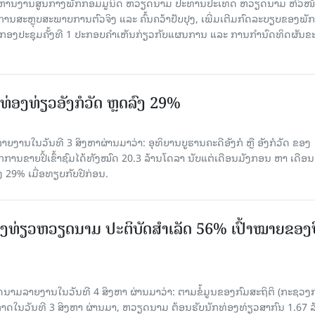
ໍ​ລິ​ຫານ​ງານ​ສູນ​ກາງ​ພັກ​ກອມ​ມູ​ນິດ ຫວຽດ​ນາມ ປະ​ທານ​ປະ​ເທດ ຫວຽດ​ນາມ ຫົວ​ໜ້າ
​ການ​ສະ​ຫຼຸບ​ສະ​ພ​າບ​ການ​ຕົວ​ຈິງ ແລະ ຄົ້ນ​ຄວ້າ​ປັບ​ປຸງ, ເພີ່ມ​ເຕີມ​ກົດ​ລະ​ບຽບ​ຂອງ​ພັກ
ານກອງ​ປະ​ຊຸມ​ຄັ້ງ​ທີ 1 ປະ​ກອບ​ຄຳ​ເຫັນ​ກ່ຽວ​ກັບ​ແຜນ​ການ ແລະ ການ​ກຳ​ນົດ​ທິດ​ຜັນ​ຂ
່ອງທ່ຽວອັງກໍວັດ ຫຼດລົງ 29%
ຍງານໃນວັນທີ 3 ສິງຫາຜ່ານມາວ່າ: ອຸທິຍານບູຮານຄະດີອັງກໍ ຫຼື ອັງກໍວັດ ຂອງ
ກການຂາຍປີ້ເຂົ້າຊົມໄດ້ທັງໝົດ 20.3 ລ້ານໂດລາ ນັບແຕ່ເດືອນມັງກອນ ຫາ ເດືອນ
ົງ 29% ເມື່ອທຽບກັບປີກ່ອນ.
ງ​ທ່ຽວຫວຽດນາມ ​ປະ​ຕິ​ບັດ​ສຳ​ເລັດ 56% ເປົ້າ​ໝາຍຂອງ
ລາຍງານໃນວັນທີ 4 ສິງຫາ ຜ່ານມາວ່າ: ຕາມ​ຂໍ້​ມູນ​ຂອງ​ກົມ​ສະ​ຖິ​ຕິ (ກະ​ຊວງ​
າດ​ໃນ​ວັນ​ທີ 3 ສິງ​ຫາ​ ຜ່ານມາ, ຫວຽດ​ນາມ ຕ້ອນ​ຮັບ​ນັກທ່ອງ​ທ່ຽວ​ສາ​ກົນ 1.67 ລ