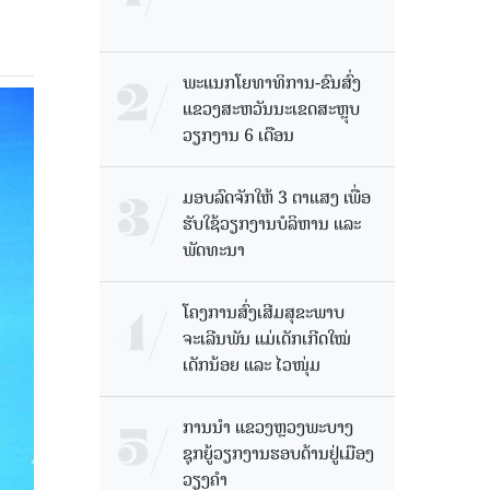
ພະແນກໂຍທາທິການ-ຂົນສົ່ງ
ແຂວງສະຫວັນນະເຂດສະຫຼຸບ
ວຽກງານ 6 ເດືອນ
ມອບລົດຈັກໃຫ້ 3 ຕາແສງ ເພື່ອ
ຮັບໃຊ້ວຽກງານບໍລິຫານ ແລະ
ພັດທະນາ
ໂຄງການສົ່ງເສີມສຸຂະພາບ
ຈະເລີນພັນ ແມ່ເດັກເກີດໃໝ່
ເດັກນ້ອຍ ແລະ ໄວໜຸ່ມ
ການນຳ ແຂວງຫຼວງພະບາງ
ຊຸກຍູ້ວຽກງານຮອບດ້ານຢູ່ເມືອງ
ວຽງຄໍາ