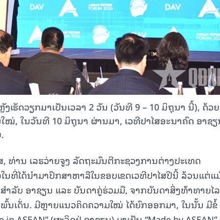
ຽກ​ມາ​ເປັນ​ເວ​ລາ 2 ວັນ (ວັນ​ທີ 9 – 10 ມິ​ຖຸ​ນາ ນີ້), ດ້ວຍ
ີ່ມ​ໃໝ່, ໃນ​ວັນ​ທີ 10 ມິ​ຖຸ​ນາ ຜ່ານມາ, ເວ​ທີ​ປາ​ໄສ​ອະ​ນາ​ຄົດ ອາ​ຊ
ຍ.
ໄສ, ທ່ານ ເລຮວ່າຍຈູງ ລັດຖະມົນຕີກະຊວງການຕ່າງປະເທດ
ອໃນທີ່ໄດ້ນຳມາປຶກສາຫາລືໃນຂອບເຂດເວທີປາໄສປີນີ້ ລ້ວນແຕ່ແມ
ລັບ ອາຊຽນ ແລະ ບັນດາຄູ່ຮ່ວມມື, ຈາກບັນດາສິ່ງທ້າທາຍໄ
ນເດັ່ນ. ມີຫຼາຍແນວຄິດຄວາມໃໝ່ ໄດ້ຍົກອອກມາ, ໃນນັ້ນ ມີຂໍ້
in ASEAN” (ຜະລິດຢູ່ ອາຊຽນ) ມາເປັນ “Made by ASEAN”