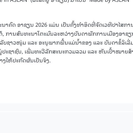
15.040(07-08-20
ະນາຄົດ ອາຊຽນ 2026 ແມ່ນ ເປັນຄັ້ງທຳອິດທີ່ຈັດເວທີປາໄສກ
ຕ້, ການສົນທະນາໂຕະມົນລະຫວ່າງບັນດາພັກການເມືອງອາຊຽ
ຊາວໜຸ່ມ ແລະ ອະນຸພາກພື້ນແມ່ນ້ຳຂອງ ແລະ ບັນດາຂໍ້ລິເລີ່ມນ
ນໝູ່ປະຊາຊົນ, ເພີ່ມທະວີລັກສະນະກວມລວມ ແລະ ຫັນເປົ້າໝາຍສ້
ງໃຫ້ປະກົດຜົນເປັນຈິງ.