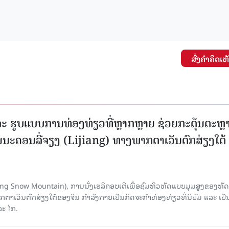
ສົ່ງຄໍາຄິດເຫ
ະ ຮູບແບບການທ່ອງທ່ຽວທີ່ຫຼາກຫຼາຍ ຊ່ວຍກະຕຸ້ນຕະຫຼ
ນະຄອນລີ່ຈຽງ (Lijiang) ທາງພາກຕາເວັນຕົກສ່ຽງໃຕ້
Yulong Snow Mountain), ການນັ່ງເຮລິຄອບເຕີເພື່ອຊົມທິວທັດແບບມຸມສູງຂອງທັດ
ວັນຕົກສ່ຽງໃຕ້ຂອງຈີນ ກຳລັງກາຍເປັນກິດຈະກຳທ່ອງທ່ຽວທີ່ນິຍົມ ແລະ ເປັ
ລະ ໄກ.