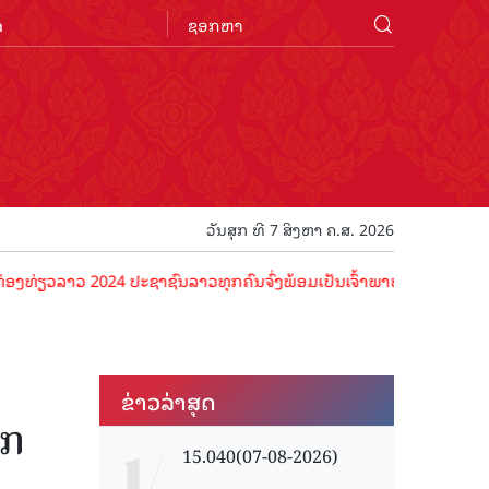
n
ວັນສຸກ ທີ 7 ສິງຫາ ຄ.ສ. 2026
ວ 2024 ປະຊາຊົນລາວທຸກຄົນຈົ່ງພ້ອມເປັນເຈົ້າພາບທີ່ດີ ຕ້ອນຮັບນັກທ່ອງທ່
ຂ່າວ​ລ່າ​ສຸດ
ກ​
15.040(07-08-2026)