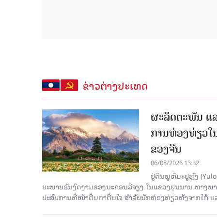
ຂ່າວຕ່າງປະເທດ
ຜະລິດຕະພັນ ແລ
ການທ່ອງທ່ຽວໃນ
ຂອງຈີນ
06/08/2026 13:32
ຢູ່ຕີນພູຫິມະຢູຫຼົງ (
ຍະພາບອັນງົດງາມຂອງນະຄອນລີ່ຈຽງ ໃນແຂວງຢຸນນານ ທາງພາກຕາເ
ປະສົບການທີ່ໜ້າຕື່ນຕາຕື່ນໃຈ ສຳລັບນັກທ່ອງທ່ຽວທັງຈາກໃກ້ ແ