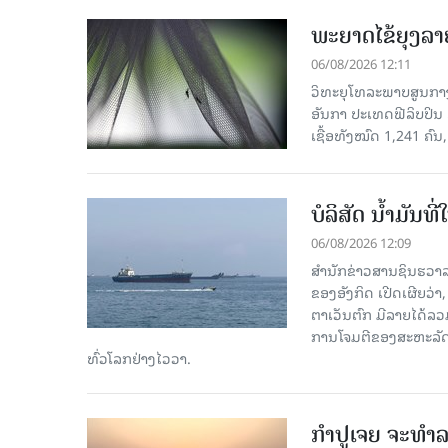
ພະຍາດໄຂ້ຍຸງລາ
06/08/2026 12:11
ວິທະຍຸໂທລະພາບສູນກາງຈ
ອັນກາ ປະເທດຟີລິບປິນ 
ເຊື້ອ​ທັງ​ໝົດ 1,241 ຄົນ
ບໍລິສັດ ນ້ຳມັນ
06/08/2026 12:09
ສຳນັກຂ່າວສານຊິນຮວາລ
ຂອງອັງກິດ ເປີດເຜີຍວ່າ,
ຕາເວັນຕົກ ມີລາຍໄດ້ລວ
ການໂຈມຕີຂອງສະຫະລັດ ອ
ທົ່ວໂລກຢ່າງໄວວາ.
ກຳປູເຈຍ ຈະທຳລາ