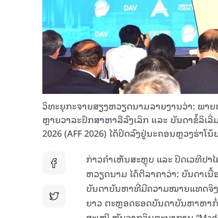
ວິທະຍຸກະຈາຍສຽງຫວຽດນາມລາຍງານວ່າ: ພາຍຫຼັງ​ເຮັດ​ວ
ຫຼາຍ​ວາ​ລະ​ປຶກ​ສາ​ຫາ​ລື​ລົງ​ເລິກ ແລະ ບັນ​ດາ​ຂໍ້​ລິ​ເລ
2026 (AFF 2026) ໄດ້​ປິດ​ລົງ​ຢູ່ນະຄອນຫຼວງຮ່າ​ໂນ້
ກ່າວຄຳເຫັນສະຫຼຸບ ແລະ ປິດເວທີປາ
ຫວຽດນາມ ໄດ້ຕີລາຄາວ່າ: ບັນດາເນື້
ບັນດາບັນຫາທີ່ມີຄວາມໝາຍແທດຈິງສຳ
ຍາວ ຕະຫຼອດຮອດບັນດາບັນຫາຫາກໍ່ພົ້
ສະເໜີ ຫັນຈາກຈິນຕະນາການ “Made 