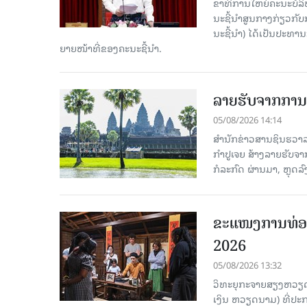
ຂາ​ທິ​ການ​ໃຫຍ່​ຄະ​ນະ​ບ
ນະ​ຊີ້​ນຳ​ສູນ​ກາງ​ກ່ຽວ​ກັບ
ນະ​ຊີ້​ນຳ) ໄດ້​ເປັນ​ປະ​ທ
ຍາຍ​ໜ້າ​ທີ່​ຂອງ​ຄະ​ນະ​ຊີ້​ນຳ.
ລາຍຮັບຈາກການທ
05/08/2026 14:14
ສຳນັກຂ່າວສານຊິນຮວາລາ
ກຳປູເຈຍ ສ້າງລາຍຮັບຈາ
ກໍລະກົດ ຜ່ານມາ, ຫຼຸດລ
ຂະ​ແໜງ​ການ​ທ່ອ
2026
05/08/2026 13:32
ວິທະຍຸກະຈາຍສຽງຫວຽດນາມ
ເງິນ ຫວຽດ​ນາມ) ທີ່ປະ​ກ