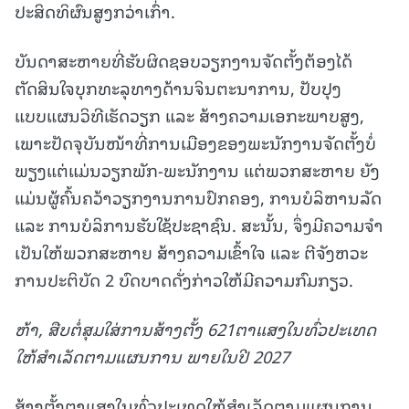
ປະສິດທິຜົນສູງກວ່າເກົ່າ.
ບັນດາສະຫາຍທີ່ຮັບຜິດຊອບວຽກງານຈັດຕັ້ງຕ້ອງໄດ້
ຕັດສິນໃຈບຸກທະລຸທາງດ້ານຈິນຕະນາການ, ປັບປຸງ
ແບບແຜນວິທີເຮັດວຽກ ແລະ ສ້າງຄວາມເອກະພາບສູງ,
ເພາະປັດຈຸບັນໜ້າທີ່ການເມືອງຂອງພະນັກງານຈັດຕັ້ງບໍ່
ພຽງແຕ່ແມ່ນວຽກພັກ-ພະນັກງານ ແຕ່ພວກສະຫາຍ ຍັງ
ແມ່ນຜູ້ຄົ້ນຄວ້າວຽກງານການປົກຄອງ, ການບໍລິຫານລັດ
ແລະ ການບໍລິການຮັບໃຊ້ປະຊາຊົນ. ສະນັ້ນ, ຈຶ່ງມີຄວາມຈໍາ
ເປັນໃຫ້ພວກສະຫາຍ ສ້າງຄວາມເຂົ້າໃຈ ແລະ ຕີຈັງຫວະ
ການປະຕິບັດ 2 ບົດບາດດັ່ງກ່າວໃຫ້ມີຄວາມກົມກຽວ.
ຫ້າ
,
ສືບຕໍ່ສຸມໃສ່ການສ້າງຕັ້ງ
621
ຕາແສງໃນທົ່ວປະເທດ
ໃຫ້ສໍາເລັດຕາມແຜນການ ພາຍໃນປີ
2027
ສ້າງຕັ້ງຕາແສງໃນທົ່ວປະເທດໃຫ້ສຳເລັດຕາມແຜນການ