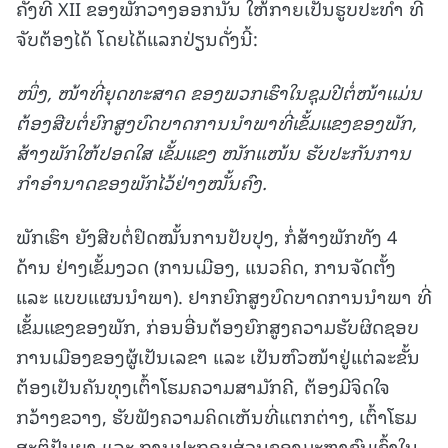
ຄັ້ງທີ XII ຂອງພັກວາງອອກນັ້ນ ໃຫ້ກາຍເປັນຮູບປະທໍາ ທີ່
ຈັບຕ້ອງໄດ້ ໂດຍໄດ້ແລກປ່ຽນດັ່ງນີ້:
ໜຶ່ງ
,
ໜ້າທີ່ຍຸດທະສາດ ຂອງພວກເຮົາໃນຊຸມປີຕໍ່ໜ້າແມ່ນ
ຕ້ອງສືບຕໍ່ຍົກສູງບົດບາດການນຳພາທີ່ເຂັ້ມແຂງຂອງພັກ
,
ສ້າງພັກໃຫ້ປອດໃສ ເຂັ້ມແຂງ ໜັກແໜ້ນ ຮັບປະກັນການ
ກໍາອໍານາດຂອງພັກໄວ້ຢ່າງໝັ້ນຄົງ.
ພັກເຮົາ ຍັງສືບຕໍ່ຢຶດໝັ້ນການປັບປຸງ, ກໍ່ສ້າງພັກທັງ 4
ດ້ານ ຢ່າງເຂັ້ມງວດ (ການເມືອງ, ແນວຄິດ, ການຈັດຕັ້ງ
ແລະ ແບບແຜນນໍາພາ). ຢາກຍົກສູງບົດບາດການນຳພາ ທີ່
ເຂັ້ມແຂງຂອງພັກ, ກ່ອນອື່ນຕ້ອງຍົກສູງຄວາມຮັບຜິດຊອບ
ການເມືອງຂອງຜູ້ເປັນເລຂາ ແລະ ເປັນຫົວໜ້າຢູ່ແຕ່ລະຂັ້ນ
ຕ້ອງເປັນຄັນທຸງເຕົ້າໂຮມຄວາມສາມັກຄີ, ຕ້ອງມີຈິດໃຈ
ກວ້າງຂວາງ, ຮັບຟັງຄວາມຄິດເຫັນທີ່ແຕກຕ່າງ, ເຕົ້າໂຮມ
ສະຕິປັນຍາ ແລະ ການປະກອບສ່ວນຂອງມະຫາຊົນເຂົ້າໃນ