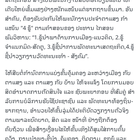
ເຕີບໃຫຍ່ເຂັ້ມແຂງຢ່າງໜັກແໜ້ນແຕ່ຮາກຖານຂຶ້ນມາ. ອັນ
ສຳຄັນ, ຕ້ອງຮັບປະກັນໃຫ້ພະນັກງານປະຈຳຕາແສງ ກໍາ
ແໜ້ນ "4 ຮູ້" ຕາມຄໍາສອນຂອງ ປະທານ ໄກສອນ
ພົມວິຫານ: “1.ຮູ້ນຳພາດ້ານການເມືອງ-ແນວຄິດ, 2.ຮູ້
ຈຳແນກມິດ-ສັດຕູ, 3.ຮູ້ຊີ້ນຳການພັດທະນາເສດຖະກິດ,4.ຮູ້
ຊີ້ນຳວຽກງານວັດທະນະທຳ - ສັງຄົມ”.
ໃຫ້ສືບຕໍ່ກໍານົດການແບ່ງຂັ້ນຄຸ້ມຄອງ ລະຫວ່າງເມືອງ ກັບ
ຕາແສງ ແລະ ຕາແສງ ກັບ ບ້ານ ໃຫ້ຈະແຈ້ງ ໂດຍການມອບ
ສິດອໍານາດການຕັດສິນໃຈ ແລະ ຊັບພະຍາກອນ ທີ່ສົມຄູ່ ສໍາ
ລັບການບໍລິການຮັບໃຊ້ປະຊາຊົນ ແລະ ພັດທະນາທ້ອງຖິ່ນ-
ຮາກຖານ, ອໍານວຍໃຫ້ຂັ້ນລຸ່ມໄດ້ປະຕິບັດວຽກງານຕົວຈິງ
ຕາມພາລະບົດບາດ, ສິດ ແລະ ໜ້າທີ່ ຢ່າງຖືກຕ້ອງ
ຄົບຖ້ວນ ເພື່ອສ້າງເງື່ອນໄຂໃຫ້ຂັ້ນເທິງໄດ້ສຸມໃສ່ການຄົ້ນ
ຄວ້າ, ການນໍາພາ-ຊີ້ນໍາ, ຄຸ້ມຄອງ, ຕິດຕາມ, ຊຸກຍູ້ ແລະ