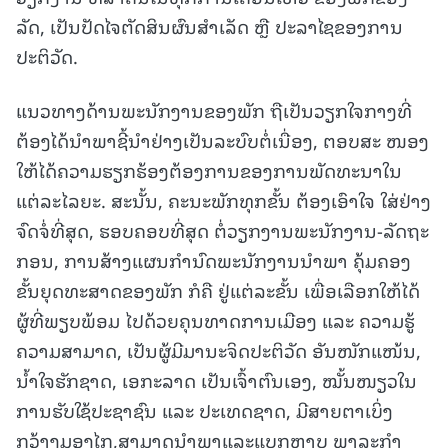
ລັດ, ເປັນປັດໄຈຕັດສິນຜົນສໍາເລັດ ຫຼື ປະລາໄຊຂອງການ
ປະຕິວັດ.
ແນວທາງດ້ານພະນັກງານຂອງພັກ ຖືເປັນວຽກໃຈກາງທີ່
ຕ້ອງໄດ້ນໍາພາຊີ້ນໍາຢ່າງເປັນລະບົບຕໍ່ເນື່ອງ, ຕອບສະ ໜອງ
ໃຫ້ໄດ້ຄວາມຮຽກຮ້ອງຕ້ອງການຂອງການພັດທະນາໃນ
ແຕ່ລະໄລຍະ. ສະນັ້ນ, ຄະນະພັກທຸກຂັ້ນ ຕ້ອງເອົາໃຈ ໃສ່ຢ່າງ
ຈົດຈໍ່ທີ່ສຸດ, ຮອບຄອບທີ່ສຸດ ຕໍ່ວຽກງານພະນັກງານ-ລັດຖະ
ກອນ, ການສ້າງແຜນກໍານົດພະນັກງານນໍາພາ ຄຸ້ມຄອງ
ຂັ້ນຍຸດທະສາດຂອງພັກ ກໍຄື ຢູ່ແຕ່ລະຂັ້ນ ເພື່ອເລືອກໃຫ້ໄດ້
ຜູ້ທີ່ພຽບພ້ອມ ໄປດ້ວຍຄຸນທາດການເມືອງ ແລະ ຄວາມຮູ້
ຄວາມສາມາດ, ເປັນຜູ້ມີມານະຈິດປະຕິວັດ ອັນໜັກແໜ້ນ,
ນໍ້າໃຈຮັກຊາດ, ເອກະລາດ ເປັນເຈົ້າຕົນເອງ, ໝັ້ນໜຽວໃນ
ການຮັບໃຊ້ປະຊາຊົນ ແລະ ປະເທດຊາດ, ມີສາຍຕາເບິ່ງ
ກວ້າງມອງໄກ,ສາມາດນໍາພາແລະແບກຫາບ ພາລະກໍາ