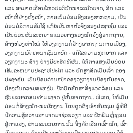
ແລະ ສາມາດເຄື່ອນໄຫວປະຕິບັດພາລະບົດບາດ, ສິດ ແລະ
ໜ້າທີ່ຢ່າງຕັ້ງໜ້າ, ກາຍເປັນບ່ອນອີງຂອງຮາກຖານ, ເປັນ
ບ່ອນບໍລິການຮັບໃຊ້ ແກ້ໄຂບັນຫາຕົວຈິງຂອງປະຊາຊົນ ແລະ
ເປັນບ່ອນຜັນຂະຫຍາຍແນວທາງຂອງພັກລົງສູ່ຮາກຖານ,
ສ້າງທ່ວງທ່າໃໝ່ ໃຫ້ວຽກງານກໍ່ສ້າງຮາກຖານການເມືອງ,
ວຽກງານພັດທະນາຊົນນະບົດ - ແກ້ໄຂຄວາມທຸກຍາກ ແລະ
ວຽກງານ3 ສ້າງ ຢ່າງມີປະສິດທິຜົນ, ໃຫ້ຕາແສງເປັນບ່ອນ
ເສີມຂະຫຍາຍປະຊາທິປະໄຕ ແລະ ຍົກສູງສິດເປັນເຈົ້າ ຂອງ
ປະຊາຊົນ, ເປັນປ້ອມດ່ານໜ້າຂອງວຽກງານປ້ອງກັນຊາດ,
ປ້ອງກັນຄວາມສະຫງົບ, ປົກປັກຮັກສາສິ່ງແວດລ້ອມ ແລະ
ຊັບພະຍາກອນທໍາມະຊາດ ຢູ່ຂັ້ນຮາກຖານ. ພິເສດ, ໃຫ້ເປັນ
ບ່ອນກໍ່ສ້າງພັກ-ພະນັກງານ ໂດຍດູດດຶງເອົາຄົນໜຸ່ມ ຜູ້ທີ່ດີ
ມີຄວາມຮູ້ຄວາມສາມາດມາຊ່ວຍວຽກ ແລະ ຝຶກຝົນຫຼໍ່ຫຼອມ
ຢູ່ຕາແສງ, ຜ່ານຂະບວນການນັ້ນ ຈຶ່ງຄັດເລືອກເຂົ້າພັກ, ເຂົ້າ
ລັດຖະກອນ ສ້າງເປັນພະນັກງານສືບທອດປ່ຽນແທນ ໃຫ້