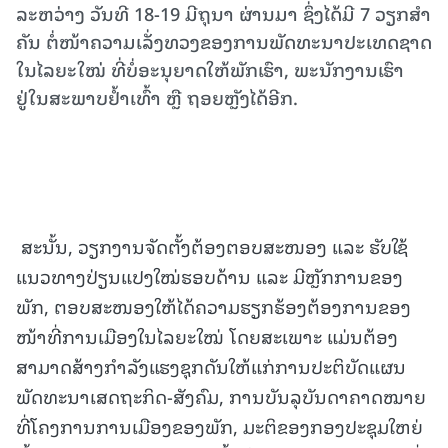
ລະຫວ່າງ ວັນທີ 18-19 ມີຖຸນາ ຜ່ານມາ ຊຶ່ງໄດ້ມີ 7 ວຽກສໍາ
ຄັນ ຕໍ່ໜ້າຄວາມເລັ່ງທວງຂອງການພັດທະນາປະເທດຊາດ
ໃນໄລຍະໃໝ່ ທີ່ບໍ່ອະນຸຍາດໃຫ້ພັກເຮົາ, ພະນັກງານເຮົາ
ຢູ່ໃນສະພາບຢໍ້າເທົ້າ ຫຼື ຖອຍຫຼັງໄດ້ອີກ.
ສະນັ້ນ, ວຽກງານຈັດຕັ້ງຕ້ອງຕອບສະໜອງ ແລະ ຮັບໃຊ້
ແນວທາງປ່ຽນແປງໃໝ່ຮອບດ້ານ ແລະ ມີຫຼັກການຂອງ
ພັກ, ຕອບສະໜອງໃຫ້ໄດ້ຄວາມຮຽກຮ້ອງຕ້ອງການຂອງ
ໜ້າທີ່ການເມືອງໃນໄລຍະໃໝ່ ໂດຍສະເພາະ ແມ່ນຕ້ອງ
ສາມາດສ້າງກໍາລັງແຮງຊຸກດັນໃຫ້ແກ່ການປະຕິບັດແຜນ
ພັດທະນາເສດຖະກິດ-ສັງຄົມ, ການບັນລຸບັນດາຄາດໝາຍ
ທີ່ໂຄງການການເມືອງຂອງພັກ, ມະຕິຂອງກອງປະຊຸມໃຫຍ່