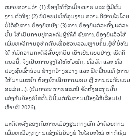
ໝາຍຄວາມວ່າ (1) ຍ້ອງໃຫ້ຖືກເປົ້າໝາຍ ແລະ ຜູ້ມີຜົນ
ງານຕົວຈິງ; (2) ບໍ່ປ່ອຍປະໃຫ້ຄຸນງາມ ຄວາມດີຜ່ານໄປໂດຍ
ບໍ່ໄດ້ຮັບການຍ້ອງຍໍຫຍັງ; (3) ການຍ້ອງຍໍແຕ່ລະຄັ້ງ,ແຕ່ລະ
ບັ້ນ ໃຫ້ເປັນການປຸກລະດົມຜູ້ທີ່ໄດ້ ຮັບການຍ້ອງຍໍແລ້ວໃຫ້
ເພີ່ມທະວີການອຸທິດຕົນເພື່ອສ່ວນລວມຫຼາຍຂຶ້້ນ,ຜູ້ທີ່ບໍ່ທັນ
ໄດ້ ກໍມີຄວາມກະຕືລືລົ້ນບຸກບືນ ເອົາເປັນແບບຢ່າງ; ເຮັດຄື
ແນວນີ້, ຈຶ່ງເປັນການຈູງໃຈໃຫ້ທົ່ວພັກ, ທົ່ວລັດ ແລະ ທົ່ວ
ປວງຊົນເຂົ້າຮ່ວມ ຢ່າງກວ້າງຂວາງ ແລະ ຟົດຟື້ນແທ້ (ການ
ໃຫ້ນາມມະຍົດ ຕ້ອງຍົກເລີກການມອບ ຫຼື ການປະດັບແບບ
ສະເລ່ຍ...). (ບັນດາສະ ຫາຍສະເໜີ ຈັດຕັ້ງສະຫຼຸບບັ້ນ
ແຂ່ງຂັນຍ້ອງຍໍໃສ່ຕົ້ນປີນີ້,ແຕ່ກົມການເມືອງໃຫ້ເລື່ອນໄປ
ທ້າຍປີ 2026).
ມະຕິຕະລົງຂອງກົມການເມືອງສູນກາງພັກ ວ່າດ້ວຍການ
ເພີ່ມທະວີວຽກງານແຂ່ງຂັນຍ້ອງຍໍ ໃນໄລຍະໃໝ່ ຫາກໍເຊັນ