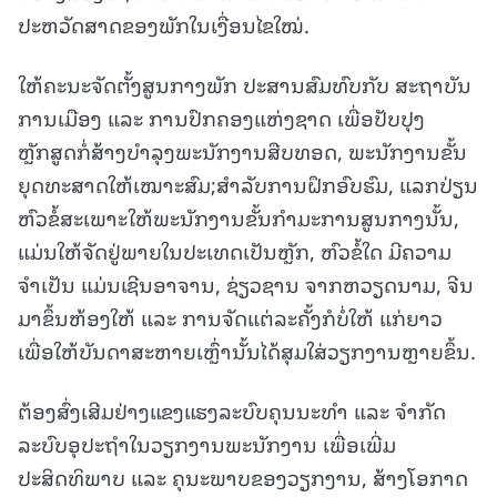
ປະຫວັດສາດຂອງພັກໃນເງື່ອນໄຂໃໝ່.
ໃຫ້ຄະນະຈັດຕັ້ງສູນກາງພັກ ປະສານສົມທົບກັບ ສະຖາບັນ
ການເມືອງ ແລະ ການປົກຄອງແຫ່ງຊາດ ເພື່ອປັບປຸງ
ຫຼັກສູດກໍ່ສ້າງບໍາລຸງພະນັກງານສືບທອດ, ພະນັກງານຂັ້ນ
ຍຸດທະສາດໃຫ້ເໝາະສົມ;ສຳລັບການຝຶກອົບຮົມ, ແລກປ່ຽນ
ຫົວຂໍ້ສະເພາະໃຫ້ພະນັກງານຂັ້ນກຳມະການສູນກາງນັ້ນ,
ແມ່ນໃຫ້ຈັດຢູ່ພາຍໃນປະເທດເປັນຫຼັກ, ຫົວຂໍ້ໃດ ມີຄວາມ
ຈຳເປັນ ແມ່ນເຊີນອາຈານ, ຊ່ຽວຊານ ຈາກຫວຽດນາມ, ຈີນ
ມາຂຶ້ນຫ້ອງໃຫ້ ແລະ ການຈັດແຕ່ລະຄັ້ງກໍບໍ່ໃຫ້ ແກ່ຍາວ
ເພື່ອໃຫ້ບັນດາສະຫາຍເຫຼົ່ານັ້ນໄດ້ສຸມໃສ່ວຽກງານຫຼາຍຂຶ້ນ.
ຕ້ອງສົ່ງເສີມຢ່າງແຂງແຮງລະບົບຄຸນນະທໍາ ແລະ ຈຳກັດ
ລະບົບອຸປະຖຳໃນວຽກງານພະນັກງານ ເພື່ອເພີ່ມ
ປະສິດທິພາບ ແລະ ຄຸນະພາບຂອງວຽກງານ, ສ້າງໂອກາດ