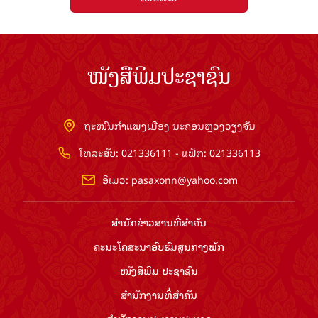
ໜັງສືພິມປະຊາຊົນ
ຖະໜົນກຳແພງເມືອງ ນະຄອນຫຼວງວຽງຈັນ
ໂທລະສັບ: 021336111 - ແຟັກ: 021336113
ອີເມວ:
pasaxonn@yahoo.com
ສຳ​ນັກ​ຂ່າວ​ສານ​ທີ່​ສຳ​ຄັນ​
ຄະນະໂຄສະນາອົບຮົມ​ສູນ​ກາງ​ພັກ
ໜັງສືພິມ ປະ​ຊາ​ຊົນ
ສຳ​ນັກ​ງານ​ທີ່​ສຳ​ຄັນ