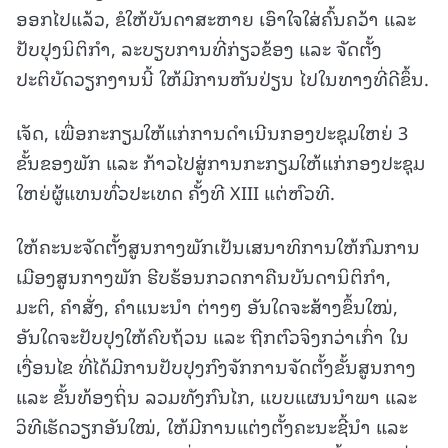
ອອກໄປແລ້ວ, ຂໍໃຫ້ບັນດາສະຫາຍ ເອົາໃຈໃສ່ຄົ້ນຄວ້າ ແລະ
ປັບປຸງນິຕິກໍາ, ລະບຽບການທີ່ກ່ຽວຂ້ອງ ແລະ ຈັດຕັ້ງ
ປະຕິບັດວຽກງານນີ້ ໃຫ້ມີການຫັນປ່ຽນ ໄປໃນທາງທີ່ດີຂຶ້ນ.
ເຈັດ, ເພື່ອກະກຽມໃຫ້ແກ່ການດໍາເນີນກອງປະຊຸມໃຫຍ່ 3
ຂັ້ນຂອງພັກ ແລະ ກ້າວໄປສູ່ການກະກຽມໃຫ້ແກ່ກອງປະຊຸມ
ໃຫຍ່ຜູ້ແທນທົ່ວປະເທດ ຄັ້ງທີ XIII ແຕ່ຫົວທີ.
ໃຫ້ຄະນະຈັດຕັ້ງສູນກາງພັກເປັນເສນາທິການໃຫ້ກົມການ
ເມືອງສູນກາງພັກ ຮີບຮ້ອນກວດກາຄືນບັນດານິຕິກຳ,
ມະຕິ, ຄຳສັ່ງ, ຄຳແນະນຳ ຕ່າງໆ ອັນໃດຈະສ້າງຂຶ້ນໃໝ່,
ອັນໃດຈະປັບປຸງໃຫ້ຄົບຖ້ວນ ແລະ ຖືກຕົວຈິງກວ່າເກົ່າ ໃນ
ເງື່ອນໄຂ ທີ່ໄດ້ມີການປັບປຸງກົງຈັກການຈັດຕັ້ງຂັ້ນສູນກາງ
ແລະ ຂັ້ນທ້ອງຖິ່ນ ລວມທັງກົນໄກ, ແບບແຜນນໍາພາ ແລະ
ວິທີເຮັດວຽກອັນໃໝ່, ໃຫ້ມີການແຕ່ງຕັ້ງຄະນະຊີ້ນໍາ ແລະ