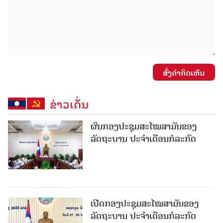
ສົ່ງຄໍາຄິດເຫັນ
ຂ່າວເດັ່ນ
ຜົນກອງປະຊຸມສະໄໝສາມັນຂອງ
ລັດຖະບານ ປະຈຳເດືອນກໍລະກົດ
ເປີດກອງປະຊຸມສະໄໝສາມັນຂອງ
ລັດຖະບານ ປະຈໍາເດືອນກໍລະກົດ