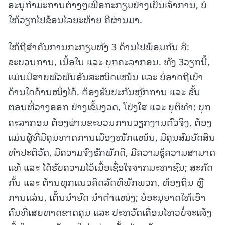
ອະນຸກໍາມະການຕ່າງໆເພື່ອກະກຽມຢ່າງເປັນເຈົ້າການ, ບໍ່
ໃຫ້ວຽກໄປຂ້ອນໄລຍະທ້າຍ ຄືຜ່ານມາ.
ໃຫ້ຖືສຳຄັນການກະກຽມທັງ 3 ດ້ານໄປພ້ອມກັນ ຄື:
ຂະບວນການ, ເນື້ອໃນ ແລະ ບຸກຄະລາກອນ. ທັງ 3ວຽກນີ້,
ແມ່ນມີສາຍພົວພັນອັນສະໜິດແໜ້ນ ແລະ ບໍ່ອາດຖືເບົາ
ດ້ານໃດດ້ານໜຶ່ງໄດ້. ຕ້ອງຮັບປະກັນຫຼັກການ ແລະ ຂັ້ນ
ຕອນທີ່ວາງອອກ ຢ່າງເຂັ້ມງວດ, ໂປ່ງໃສ ແລະ ຍຸຕິທຳ; ບຸກ
ຄະລາກອນ ຕ້ອງຜ່ານຂະບວນການວຽກງານຕົວຈິງ, ຕ້ອງ
ແມ່ນຜູ້ທີ່ມີຄຸນທາດການເມືອງໜັກແໜ້ນ, ມີຄຸນສົມບັດສິນ
ທໍາປະຕິວັດ, ມີຄວາມຈົງຮັກພັກດີ, ມີຄວາມຮູ້ຄວາມສາມາດ
ແທ້ ແລະ ໄດ້ຮັບຄວາມໄວ້ເນື້ອເຊື່ອໃຈຈາກມະຫາຊົນ; ສະກັດ
ກັ້ນ ແລະ ຕ້ານທຸກແນວຄິດລັດທິພັກພວກ, ທ້ອງຖິ່ນ ຫຼື
ການແລ່ນ, ເຕັ້ນນຳຍົດ ນຳຕຳແໜ່ງ; ບໍ່ອະນຸຍາດໃຫ້ເອົາ
ຄົນທີ່ເສຍທາດຂາດຄຸນ ແລະ ປະຫວັດເຄື່ອນໄຫວບໍ່ຈະແຈ້ງ