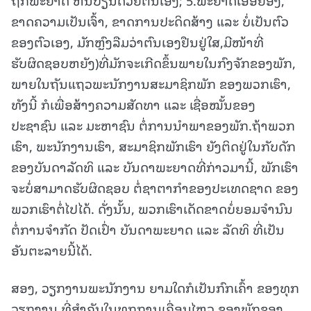
ຂາດຄວາມເປັນເຈົ້າ, ຂາດການປະດິດສ້າງ ແລະ ບໍ່ເປັນຕົວ
ຂອງຕົວເອງ, ມັກຫຼົງລືມວ່າຕົນເອງຢືນຢູ່ໃສ,ມີໜ້າທີ່
ຮັບຜິດຊອບຫຍັງ)ທີ່ມັກຈະເກີດຂຶ້ນພາຍໃນກົງຈັກຂອງພັກ,
ພາຍໃນຖັນແຖວພະນັກງານສະມາຊິກພັກ ຂອງພວກເຮົາ,
ທັງນີ້ ກໍເພື່ອສ້າງຄວາມສັດທາ ແລະ ເຊື່ອໝັ້ນຂອງ
ປະຊາຊົນ ແລະ ມະຫາຊົນ ຕໍ່ການນໍາພາຂອງພັກ.ຖ້າພວກ
ເຮົາ, ພະນັກງານເຮົາ, ສະມາຊິກພັກເຮົາ ຍັງຕິດຢູ່ໃນກັບດັກ
ຂອງບັນດາລັດທິ ແລະ ບັນດາພະຍາດທີ່ກ່າວມານີ້, ພັກເຮົາ
ຈະບໍ່ສາມາດຮັບຜິດຊອບ ຕໍ່ຊາຕາກໍາຂອງປະເທດຊາດ ຂອງ
ພວກເຮົາຕໍ່ໄປໄດ້. ດັ່ງນັ້ນ, ພວກເຮົາເດັດຂາດບໍ່ຍອມຈໍານົນ
ຕໍ່ການຈຳກັດ ປັດເປົ່າ ບັນດາພະຍາດ ແລະ ລັດທິ ທີ່ເປັນ
ອັນຕະລາຍນີ້ໄດ້.
ສອງ, ວຽກງານພະນັກງານ ຍາມໃດກໍເປັນກົກເຄົ້າ ຂອງທຸກ
ວຽກງານ ທີ່ສໍາຄັນໃນທຸກການເຄື່ອນໄຫວ ຂອງພັກຂອງ