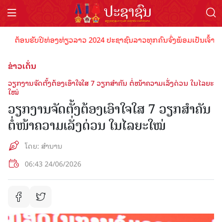
ຮັບປີທ່ອງທ່ຽວລາວ 2024 ປະຊາຊົນລາວທຸກຄົນຈົ່ງພ້ອມເປັນເຈົ້າພາບທີ່ດີ ຕ
ຂ່າວເດັ່ນ
ວຽກງານຈັດຕັ້ງຕ້ອງເອົາໃຈໃສ 7 ວຽກສໍາຄັນ ຕໍ່ໜ້າຄວາມເລັ່ງດ່ວນ ໃນໄລຍະ
ໃໝ່
ວຽກງານຈັດຕັ້ງຕ້ອງເອົາໃຈໃສ 7 ວຽກສໍາຄັນ
ຕໍ່ໜ້າຄວາມເລັ່ງດ່ວນ ໃນໄລຍະໃໝ່
ໂດຍ: ສຳນານ
06:43 24/06/2026