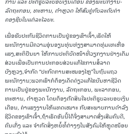
ການ ແລະ ປະຕິຮູບລະບອບເງິນເດືອນ ຂອງພະນັກງານ-
ລັດຖະກອນ
,
ທະຫານ
,
ຕໍາຫຼວດ ໃຫ້ສົມຄູ່ກັບລະດັບຄ່າ
ຄອງຊີບໃນແຕ່ລະໄລຍະ.
ເພື່ອຮັບປະກັນຊີວິດການເປັນຢູ່ຂອງເຂົາເຈົ້າ,ເຮັດໃຫ້
ພະນັກງານມີຄວາມອຸ່ນອຽນທຸ່ນທ່ຽງສາມາດທຸ່ມເທເຫື່ອ
ແຮງ,ສະຕິປັນຍາ ໃຫ້ການປະຕິບັດໜ້າທີ່ວຽກງານຢ່າງເຕັມ
ສ່ວນເພື່ອເປັນການປະກອບສ່ວນແກ້ໄຂການສໍ້ລາດ
ບັງຫຼວງ,ຈຳກັດ “ປະກົດການສະໝອງໄຫຼ”ໃນຖັນແຖວ
ພະນັກງານ;ພວກເຮົາກໍຕ້ອງເດັດດ່ຽວແກ້ໄຂບັນຫາຊີວິດ
ການເປັນຢູ່ຂອງພະນັກງານ, ລັດຖະກອນ, ພະລາກອນ,
ທະຫານ, ຕໍາຫຼວດ ໂດຍຕ້ອງຕັດສິນໃຈປະຕິຮູບລະບອບເງິນ
ເດືອນ, ຄ່າແຮງງານໃຫ້ແທດເໝາະ ກັບສະພາບການດຳລົງ
ຊີວິດຂອງເຂົາເຈົ້າ,ຖ້າເຮັດອັນນີ້ໄດ້ຈຶ່ງສາມາດສົ່ງເສີມຄົນດີ,
ຄົນເກັ່ງ ແລະ ຈຳກັດສິ່ງຫຍໍ້ທໍ້ຕ່າງໆໃນສັງຄົມໃຫ້ຫຼຸດໜ້ອຍ
ຖອຍລົງໄດ້.