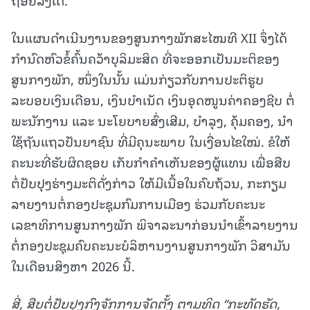
ໃນແຜນດຳເນີນງານຂອງສູນກາງພັກສະໄໝທີ XII ຈຶ່ງໄດ້
ກໍານົດຫົວຂໍ້ຄົ້ນຄວ້າບຸລິມະສິດ ທີ່ຈະອອກເປັນມະຕິຂອງ
ສູນກາງພັກ, ໜຶ່ງໃນນັ້ນ ແມ່ນກ່ຽວກັບການປະຕິຮູບ
ລະບອບເງິນເດືອນ, ເງິນບໍາເນັດ ເງິນອຸດໜູນຄ່າຄອງຊີບ ຕໍ່
ພະນັກງານ ແລະ ນະໂຍບາຍສົ່ງເສີມ, ບໍາລຸງ, ຄຸ້ມຄອງ, ນຳ
ໃຊ້ຖັນແຖວປັນຍາຊົນ ທີ່ມີຄຸນະພາບ ໃນເງື່ອນໄຂໃໝ່. ຂໍໃຫ້
ຄະນະທີ່ຮັບຜິດຊອບ ເກັບກໍາຄໍາເຫັນຂອງຜູ້ແທນ ເພື່ອສືບ
ຕໍ່ປັບປຸງຮ່າງມະຕິດັ່ງກ່າວ ໃຫ້ມີເນື້ອໃນຄົບຖ້ວນ, ກະກຽມ
ລາຍງານຕໍ່ກອງປະຊຸມກົມການເມືອງ ຮ່ວມກັບຄະນະ
ເລຂາທິການສູນກາງພັກ ພິຈາລະນາກ່ອນນໍາເຂົ້າລາຍງານ
ຕໍ່ກອງປະຊຸມຄົບຄະນະບໍລິຫານງານສູນກາງພັກ ວິສາມັນ
ໃນເດືອນສິງຫາ 2026 ນີ້.
ສີ່
,
ສືບຕໍ່ປັບປຸງກົງຈັກການຈັດຕັ້ງ ຕາມທິດ
“
ກະທັດຮັດ
,