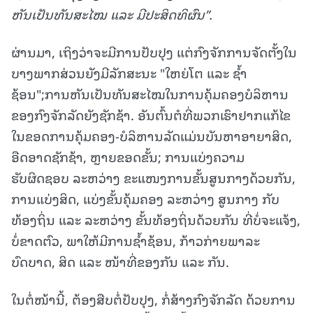
ຫັນເປັນທັນສະໄໝ ແລະ ມີປະສິດທິຜົນ
”
.
ຜ່ານມາ, ເຖິງວ່າຈະມີການປັບປຸງ ແຕ່ກົງຈັກການຈັດຕັ້ງໃນ
ບາງພາກສ່ວນຍັງມີລັກສະນະ "ໃຫຍ່ໂຕ ແລະ ຊໍ້າ
ຊ້ອນ";ການຫັນເປັນທັນສະໄໝໃນການຄຸ້ມຄອງບໍລິຫານ
ຂອງກົງຈັກລັດຍັງຊັກຊ້າ. ອັນຕົ້ນຕໍທີ່ພວກເຮົາຢາກແກ້ໄຂ
ໃນຂອດການຄຸ້ມຄອງ-ບໍລິຫານລັດແມ່ນບັນຫາອາຍາສິດ,
ອືດອາດຊັກຊ້າ, ຫຼາຍຂອດຂັ້ນ; ການແບ່ງຄວາມ
ຮັບຜິດຊອບ ລະຫວ່າງ ຂະແໜງການຂັ້ນສູນກາງດ້ວຍກັນ,
ການແບ່ງສິດ, ແບ່ງຂັ້ນຄຸ້ມຄອງ ລະຫວ່າງ ສູນກາງ ກັບ
ທ້ອງຖິ່ນ ແລະ ລະຫວ່າງ ຂັ້ນທ້ອງຖິ່ນດ້ວຍກັນ ທີ່ບໍ່ຈະແຈ້ງ,
ບໍ່ຂາດຕົວ, ພາໃຫ້ມີການຊໍ້າຊ້ອນ, ກ້າວກ່າຍພາລະ
ບົດບາດ, ສິດ ແລະ ໜ້າທີ່ຂອງກັນ ແລະ ກັນ.
ໃນຕໍ່ໜ້ານີ້, ຕ້ອງສືບຕໍ່ປັບປຸງ, ກໍ່ສ້າງກົງຈັກລັດ ດ້ວຍການ