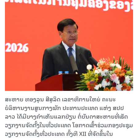
ສະຫາຍ ທອງລຸນ ສີສຸລິດ ເລຂາທິການໃຫຍ່ ຄະນະ
ບໍລິຫານງານສູນກາງພັກ ປະທານປະເທດ ແຫ່ງ ສປປ
ລາວ ໄດ້ມີບາງຄໍາເຫັນແລກປ່ຽນ ຕໍ່ບັນດາສະຫາຍທີ່ເຮັດ
ວຽກງານຈັດຕັ້ງໃນທົ່ວປະເທດ ໂອກາດເຂົ້າຮ່ວມກອງປະຊຸມ
ວຽກງານຈັດຕັ້ງທົ່ວປະເທດ ຄັ້ງທີ XII ທີ່ຈັດຂຶ້ນໃນ