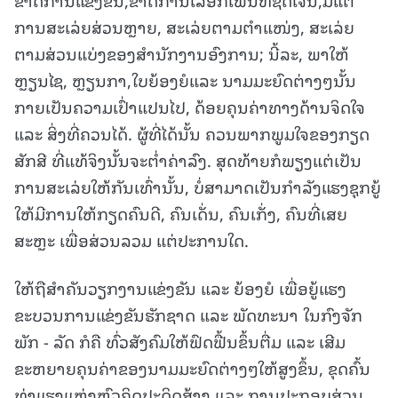
ການສະເລ່ຍສ່ວນຫຼາຍ, ສະເລ່ຍຕາມຕໍາແໜ່ງ, ສະເລ່ຍ
ຕາມສ່ວນແບ່ງຂອງສໍານັກງານອົງການ; ນີ້ລະ, ພາໃຫ້
ຫຼຽນໄຊ, ຫຼຽນກາ,ໃບຍ້ອງຍໍແລະ ນາມມະຍົດຕ່າງໆນັ້ນ
ກາຍເປັນຄວາມເປົ່າແປນໄປ, ດ້ອຍຄຸນຄ່າທາງດ້ານຈິດໃຈ
ແລະ ສິ່ງທີ່ຄວນໄດ້. ຜູ້ທີ່ໄດ້ນັ້ນ ຄວນພາກພູມໃຈຂອງກຽດ
ສັກສີ ທີ່ແທ້ຈິງນັ້ນຈະຕໍ່າຄ່າລົງ. ສຸດທ້າຍກໍພຽງແຕ່ເປັນ
ການສະເລ່ຍໃຫ້ກັນເທົ່ານັ້ນ, ບໍ່ສາມາດເປັນກໍາລັງແຮງຊຸກຍູ້
ໃຫ້ມີການໃຫ້ກຽດຄົນດີ, ຄົນເດັ່ນ, ຄົນເກັ່ງ, ຄົນທີ່ເສຍ
ສະຫຼະ ເພື່ອສ່ວນລວມ ແຕ່ປະການໃດ.
ໃຫ້ຖືສໍາຄັນວຽກງານແຂ່ງຂັນ ແລະ ຍ້ອງຍໍ ເພື່ອຍູ້ແຮງ
ຂະບວນການແຂ່ງຂັນຮັກຊາດ ແລະ ພັດທະນາ ໃນກົງຈັກ
ພັກ - ລັດ ກໍຄື ທົ່ວສັງຄົມໃຫ້ຟົດຟື້ນຂຶ້ນຕື່ມ ແລະ ເສີມ
ຂະຫຍາຍຄຸນຄ່າຂອງນາມມະຍົດຕ່າງໆໃຫ້ສູງຂຶ້ນ, ຂຸດຄົ້ນ
ທ່າແຮງແຫ່ງຫົວຄິດປະດິດສ້າງ ແລະ ການປະກອບສ່ວນ