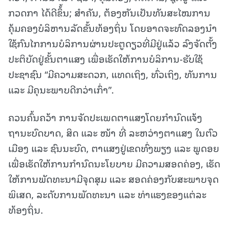
ກວດກາ ໄດ້ດີຂຶ້້ນ; ສຳຄັນ, ຕ້ອງຫັນເປັນທັນສະໄໝການ
ຄຸ້ມຄອງບໍລິຫານລັດຂັ້ນທ້ອງຖິ່ນ ໂດຍອາດຈະທົດລອງນໍາ
ໃຊ້ກົນໄກການບໍລິການຜ່ານປະຕູດຽວທີ່ມີຢູ່ແລ້ວ ລົງຈັດຕັ້ງ
ປະຕິບັດຢູ່ຂັ້ນຕາແສງ ເພື່ອເຮັດໃຫ້ການບໍລິການ-ຮັບໃຊ້
ປະຊາຊົນ “ມີຄວາມສະດວກ, ແທດເຖິງ, ທົ່ວເຖິງ, ທັນການ
ແລະ ມີຄຸນະພາບດີກວ່າເກົ່າ”.
ຄວນຄົ້ນຄວ້າ ການຈັດປະເພດຕາແສງໂດຍກຳນົດແຈ້ງ
ຖານະບົດບາດ, ສິດ ແລະ ໜ້າ ທີ່ ລະຫວ່າງຕາແສງ ໃນຕົວ
ເມືອງ ແລະ ຊົນນະບົດ, ຕາແສງຢູ່ເຂດທົ່ງພຽງ ແລະ ພູດອຍ
ເພື່ອເຮັດໃຫ້ການກຳນົດນະໂຍບາຍ ມີຄວາມສອດຄ່ອງ, ເຮັດ
ໃຫ້ການພັດທະນາມີຈຸດສຸມ ແລະ ສອດຄ່ອງກັບສະພາບຈຸດ
ພິເສດ, ລະດັບການພັດທະນາ ແລະ ທ່າແຮງຂອງແຕ່ລະ
ທ້ອງຖິ່ນ.