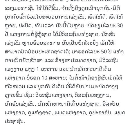
ຂອງມະຫາຊົນ ໃຫ້ໄດ້ດີຂຶ້ນ, ຈັດຕັ້ງດຶງດູດເອົາບຸກຄົນ-ນິຕິ
ບຸກຄົນເຂົ້າຮ່ວມໃນຂະບວນການແຂ່ງຂັນ, ເຮັດໃຫ້ດີ, ເຮັດໃຫ້
ຫຼາຍ, ປະຢັດ, ທັນເວລາ ນັບມື້ນັບຫຼາຍ. ບົດຮຽນໄລຍະ 30
ປີ ແຫ່ງການຕໍ່ສູ້ກູ້ຊາດ ໄດ້ມີວິລະຊົນແຫ່ງຊາດ, ນັກຮົບ
ແຂ່ງຂັນ ຫຼາຍຮ້ອຍສະຫາຍ ອັນເປັນປັດໄຈໜຶ່ງ ເຮັດໃຫ້
ສາມາດປົດປ່ອຍປະເທດຊາດໄດ້; ມາຮອດໄລຍະ 50 ປີ ແຫ່ງ
ການປົກປັກຮັກສາ ແລະ ສ້າງສາປະເທດຊາດ, ມີວິລະຊົນ
ແຮງງານ ພຽງ 1 ສະຫາຍ ແລະ ນັກພັດທະນາດີເດັ່ນ
ແຫ່ງຊາດ ບໍ່ຮອດ 10 ສະຫາຍ; ໃນຕໍ່ໜ້າຕ້ອງສູ້ຊົນເຮັດໃຫ້
ຫົວໜ່ວຍ ແລະ ບຸກຄົນດີເດັ່ນ ທີ່ໄດ້ຮັບນາມມະຍົດຕ່າງໆ
ຫຼາຍຂຶ້ນ ເຊັ່ນ: ວິລະຊົນແຫ່ງຊາດ, ວິລະຊົນແຮງງານ,
ນັກຮົບແຂ່ງຂັນ, ນັກພັດທະນາດີເດັ່ນແຫ່ງຊາດ, ສິລະປິນ
ແຫ່ງຊາດ, ຄູແຫ່ງຊາດ, ແພດແຫ່ງຊາດ, ຄູປະຊາຊົນ, ແພດ
ປະຊາຊົນ.