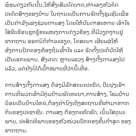
ພ້ອມດຽວກັນນັ້ນ,ໃຫ້ສົ່ງເສີມບົດບາດ,ທ່າແຮງຫົວຄິດ
ປະດິດສ້າງຂອງບ້ານ ໃນຖານະເປັນການຈັດຕັ້ງຊຸມຊົນເພື່ອ
ເປັນກໍາລັງແຮງຊ່ວຍຕາແສງ ໂດຍໃຫ້ບັນດາສະຫາຍ ເອົາໃຈ
ໃສ່ຮີບຮ້ອນຊຸກຍູ້ຂະແໜງການກ່ຽວຂ້ອງ ທີ່ມີວຽກງານຢູ່
ຮາກຖານ ອອກນິຕິກໍາລະອຽດ, ໂຄສະນາ ເຜີຍແຜ່ໃຫ້
ອົງການປົກຄອງທ້ອງຖິ່ນເຂົ້າໃຈ ແລະ ຈັດຕັ້ງປະຕິບັດໃຫ້
ເປັນເອກະພາບ. ສັງເກດ: ຫຼາຍແຂວງ ສ້າງຕັ້ງຕາແສງໄປ
ແລ້ວ, ແຕ່ຍັງບໍ່ໄດ້ເປົ້າໝາຍທີ່ວ່ານີ້ເທື່ອ.
ການສ້າງຕັ້ງຕາແສງ ຕ້ອງມີລັກສະນະປະຢັດ, ປັບປຸງເອົາ
ການທີ່ພວກເຮົາມີກຸ່ມບ້ານພັດທະນາ,ການສ້າງ, ໂຮມບ້ານ
ນ້ອຍເປັນບ້ານໃຫຍ່,ຕ້ອງຄໍານຶງເຖິງສະຖານທີ່ທຳມາຫາກ
ກິນຂອງປະຊາຊົນ. ຕາແສງ ຕ້ອງກະທັດຮັດ, ເນັ້ນໃສ່ຄຸນະ
ພາບ, ປະສິດທິພາບຂອງຫົວໜ່ວຍປົກຄອງຂັ້ນຕໍ່າສຸດ ຂອງ
ຮາກຖານ.