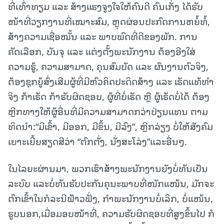
ທີ່ເທົ່າທຽມ ແລະ ສ້າງແຮງຈູງໃຈໃຫ້ຄົນດີ ຄົນເກັ່ງ ໄດ້ຮັບ
ໜ້າທີ່ວຽກງານທີ່ເໝາະສົມ, ຫຼຸດຜ່ອນປະກົດການຫຍໍ້ທໍ້,
ສ້າງຄວາມເຊື່ອໝັ້ນ ແລະ ພາບພົດທີ່ດີຂອງພັກ. ການ
ຄັດເລືອກ, ບັນຈຸ ແລະ ແຕ່ງຕັ້ງພະນັກງານ ຕ້ອງອີງໃສ່
ຄວາມຮູ້, ຄວາມສາມາດ, ຄຸນສົມບັດ ແລະ ຜົນງານຕົວຈິງ,
ຕ້ອງຊຸກຍູ້ສົ່ງເສີມຜູ້ທີ່ມີຫົວຄິດປະດິດສ້າງ ແລະ ເຮັດແທ້ທໍາ
ຈິງ ກ້າເຮັດ ກ້າຮັບຜິດຊອບ, ຜູ້ທີ່ບໍ່ເຮັດ ຫຼື ຜູ້ເຮັດບໍ່ໄດ້ ຕ້ອງ
ຫຼີກທາງໃຫ້ຜູ້ອື່ນທີ່ມີຄວາມສາມາດກວ່າປ່ຽນແທນ ຕາມ
ທິດນໍາ:“ມີເຂົ້າ, ມີອອກ, ມີຂຶ້ນ, ມີລົງ”, ຫຼີກລ່ຽງ ບໍ່ໃຫ້ສັງຄົມ
ເຍາະເຍີ້ຍສຽດສີວ່າ “ຕົກຕັ່ງ, ນັ່ງສະໂລ່ງ”ແລະອື່ນໆ.
ໃນໄລຍະຜ່ານມາ, ພວກເຮົາສ້າງພະນັກງານຍັງບໍ່ທັນເປັນ
ລະບົບ ແລະບໍ່ທັນຮັບປະກັນຄຸນະພາບທີ່ໜັກແໜ້ນ, ມັກຈະ
ຕົກເຂົ້າໃນກໍລະນີຟ້າວຟັ່ງ, ກໍາພະນັກງານບໍ່ເລິກ, ບໍ່ແໜ້ນ,
ຮູບນອກ,ເມື່ອມອບໜ້າທີ່, ຄວາມຮັບຜິດຊອບທີ່ສູງຂຶ້ນໄປ ກໍ