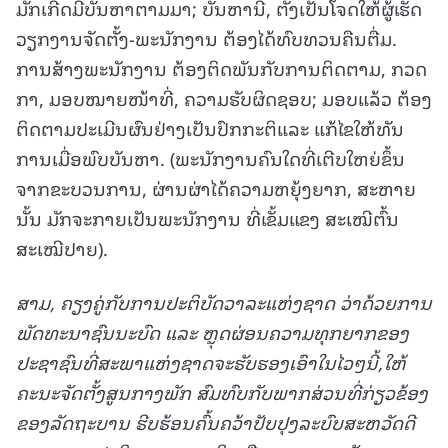
ມັກເກີດມີບັນຫາຕາມມາ; ບັນຫານີ້, ຕັ້ງເປັນໂຈດໃຫ້ຜູ້ເຮັດ
ວຽກງານຈັດຕັ້ງ-ພະນັກງານ ຕ້ອງໄດ້ທົບທວນຄືນຕື່ມ.
ການສ້າງພະນັກງານ ຕ້ອງຕິດພັນກັບການຕິດຕາມ, ກວດ
ກາ, ມອບໝາຍໜ້າທີ່, ຄວາມຮັບຜິດຊອບ; ມອບແລ້ວ ຕ້ອງ
ຕິດຕາມປະເມີນຜົນຢ່າງເປັນປົກກະຕິແລະ ແກ້ໄຂໃຫ້ທັນ
ການເມື່ອພົບບັນຫາ. (ພະນັກງານຄົນໃດທີ່ເຕີບໃຫຍ່ຂຶ້ນ
ຈາກຂະບວນການ, ຜ່ານຜ່າໄດ້ຄວາມຫຍຸ້ງຍາກ, ສະຫາຍ
ນັ້ນ ມັກຈະກາຍເປັນພະນັກງານ ທີ່ເຂັ້ມແຂງ ສະເໝີຕົ້ນ
ສະເໝີປາຍ).
ສາມ
,
ຄຽງຄູ່ກັບການປະຕິບັດວາລະແຫ່ງຊາດ ວ່າດ້ວຍການ
ພັດທະນາຊົນນະບົດ ແລະ ຫຼຸດຜ່ອນຄວາມທຸກຍາກຂອງ
ປະຊາຊົນທີ່ສະພາແຫ່ງຊາດຈະຮັບຮອງເອົາໃນໄວໆນີ້
,
ໃຫ້
ຄະນະຈັດຕັ້ງສູນກາງພັກ ສົມທົບກັບພາກສ່ວນທີ່ກ່ຽວຂ້ອງ
ຂອງລັດຖະບານ ຮີບຮ້ອນຄົ້ນຄວ້າປັບປຸງລະບົບສະຫວັດດີ