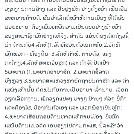
ວຽກງານການສ້າງ ແລະ ປັບປຸງພັກ ຢ່າງຕັ້ງໜ້າ ເພື່ອເສີມ
ຂະຫຍາຍດ້ານດີ, ຜົນສໍາເລັດຕໍ່ໜ້າທີ່ການເມືອງ ທີ່ໄດ້ຮັບ
ມອບໝາຍ; ຕ້ອງເພີ່ມທະວີຄວາມເປັນແບບຢ່າງນໍາໜ້າ
ຂອງສະມາຊິກພັກຢ່າງແທ້ຈິງ, ສຳຄັນ ແມ່ນຕ້ອງເດັດດ່ຽວຊີ້
ນໍາ ຕ້ານກັບ4 ລັດທິ(1.ລັດທິສ່ວນຕົວເອກະຊົນ;2.ລັດທິ
ພັກພວກ - ທ້ອງຖິ່ນ; 3.ລັດທິຄໍາພີ, ຕາຍຕົວ, ແຂງ
ກະດ້າງ;4.ລັດທິສະເຫວີຍສຸກ) ແລະ ກໍາຈັດປັດເປົ່າ
5ພະຍາດ (1.ພະຍາດອາຍາສິດ; 2.ພະຍາດສໍ້ລາດ
ບັງຫຼວງ;3.ພະຍາດສະແຫວງຫາຍົດຖາບັນດາສັກ ແລະ ຕໍາ
ແໜ່ງເທົ່ານັ້ນ ຕິດພັນກັບການເປັນອາຍາ-ເຈົ້ານາຍ, ເລືອກ
ວຽກເລືອກງານ, ເຮັດວຽກແປະໆ ບາງໆ ຢ້ານໆ ກົວໆ ບໍ່ກ້າ
ແຕະຕ້ອງໃຜ, ປ້ອງກັນຕົວເອງ ແລະ ພວກພ້ອງເປັນຫຼັກ;
4.ພະຍາດເສື່ອມຖອຍດ້ານທາດແທ້ການເມືອງ, ບໍ່ໜັກ
ແໜ້ນດ້ານແນວຄິດ ເອນອຽງໄປຕາມກະແສ, ນີ້ລະເຂົາວ່າ
ຖືກພະຍາດ ຫັນປ່ຽນດ້ວຍຕົນເອງ; 5.ພະຍາດເອື່ອຍອີງ,