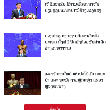
ໃຫ້ສື່ມວນຊົນ ມີການພັດທະນາຫັນ
ປ່ຽນສູ່ຄຸນນະພາບໃໝ່ຢ່າງແຂງແຮງ
ກອງປະຊຸມວຽກງານສື່ມວນຊົນທົ່ວ
ປະເທດ ຄັ້ງທີ I ປິດລົງດ້ວຍຜົນສໍາເລັດ
ຢ່າງສະຫງ່າງາມ
ເລຂາທິການໃຫຍ່ ພົບປະໂອ້ລົມ ຄະນະ
ນໍາ ແລະ ພະນັກງານຫຼັກແຫຼ່ງ ແຂວງ
ຫຼວງພະບາງ
ເພີ່ມເຕີມ