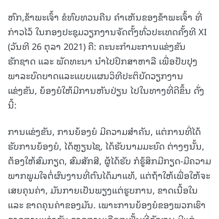
ຫົກ,ຂ້າພະເຈົ້າ ຂໍທົບທວນຄືນ ຄໍາເຫັນຂອງຂ້າພະເຈົ້າ ທີ່
ກ່າວໄວ້ ໃນກອງປະຊຸມວຽກງານຈັດຕັ້ງທົ່ວປະເທດຄັ້ງທີ XI
(ວັນທີ 26 ຕຸລາ 2021) ຄື: ຄະນະກໍາມະການແຂ່ງຂັນ
ຮັກຊາດ ແລະ ພັດທະນາ ນຳໄປປຶກສາຫາລື ເພື່ອປັບປຸງ
ພາລະບົດບາດແລະແບບແຜນວິທີປະຕິບັດວຽກງານ
ແຂ່ງຂັນ, ຍ້ອງຍໍໃຫ້ມີການຫັນປ່ຽນ ໄປໃນທາງທີ່ດີຂຶ້ນ ດັ່ງ
ນີ້:
ການແຂ່ງຂັນ, ການຍ້ອງຍໍ ມີຄວາມສໍາຄັນ, ແຕ່ການທີ່ໄດ້
ຮັບການຍ້ອງຍໍ, ໄດ້ຫຼຽນໄຊ, ໄດ້ຮັບນາມມະຍົດ ຕ່າງໆນັ້ນ,
ຕ້ອງໃຫ້ສົມກຽດ, ສົມສັກສີ, ຜູ້ໄດ້ຮັບ ກໍຮູ້ສຶກມີກຽດ-ມີຄວາມ
ພາກພູມໃຈຕໍ່ຜົນງານທີ່ຕົນໄດ້ມາແທ້, ແຕ່ຖ້າໃຫ້ເພື່ອໃຫ້ຈະ
ເສຍຄຸນຄ່າ, ມັນກາຍເປັນພຽງແຕ່ຮູບການ, ຂາດເນື້ອໃນ
ແລະ ຂາດຄຸນຄ່າຂອງມັນ. ເພາະການຍ້ອງຍໍຂອງພວກເຮົາ
ຂາດການແຂ່ງຂັນ,ຂາດການເລືອກເຟັ້ນທີ່ຊັດເຈນ,ມີແຕ່