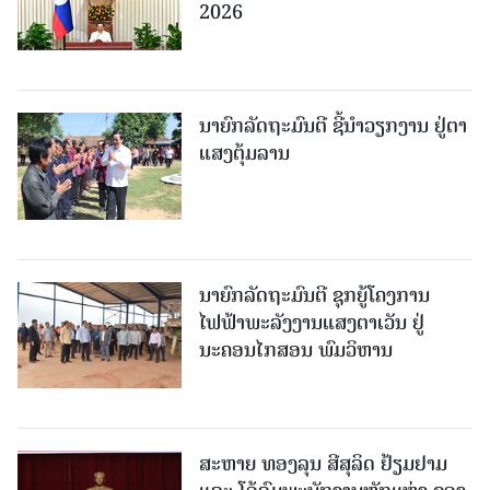
2026
ນາຍົກລັດຖະມົນຕີ ຊີ້ນຳວຽກງານ ຢູ່ຕາ
ແສງຕຸ້ມລານ
ນາຍົກລັດຖະມົນຕີ ຊຸກຍູ້ໂຄງການ
ໄຟຟ້າພະລັງງານແສງຕາເວັນ ຢູ່
ນະຄອນໄກສອນ ພົມວິຫານ
ສະຫາຍ ທອງລຸນ ສີສຸລິດ ຢ້ຽມຢາມ