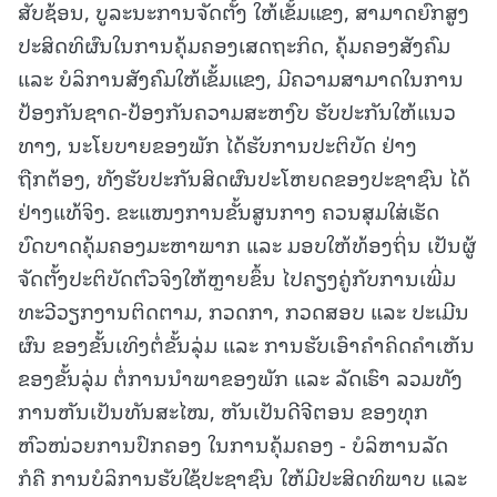
ສັບຊ້ອນ, ບູລະນະການຈັດຕັ້ງ ໃຫ້ເຂັ້ມແຂງ, ສາມາດຍົກສູງ
ປະສິດທິຜົນໃນການຄຸ້ມຄອງເສດຖະກິດ, ຄຸ້ມຄອງສັງຄົມ
ແລະ ບໍລິການສັງຄົມໃຫ້ເຂັ້ມແຂງ, ມີຄວາມສາມາດໃນການ
ປ້ອງກັນຊາດ-ປ້ອງກັນຄວາມສະຫງົບ ຮັບປະກັນໃຫ້ແນວ
ທາງ, ນະໂຍບາຍຂອງພັກ ໄດ້ຮັບການປະຕິບັດ ຢ່າງ
ຖືກຕ້ອງ, ທັງຮັບປະກັນສິດຜົນປະໂຫຍດຂອງປະຊາຊົນ ໄດ້
ຢ່າງແທ້ຈິງ. ຂະແໜງການຂັ້ນສູນກາງ ຄວນສຸມໃສ່ເຮັດ
ບົດບາດຄຸ້ມຄອງມະຫາພາກ ແລະ ມອບໃຫ້ທ້ອງຖິ່ນ ເປັນຜູ້
ຈັດຕັ້ງປະຕິບັດຕົວຈິງໃຫ້ຫຼາຍຂຶ້ນ ໄປຄຽງຄູ່ກັບການເພີ່ມ
ທະວີວຽກງານຕິດຕາມ, ກວດກາ, ກວດສອບ ແລະ ປະເມີນ
ຜົນ ຂອງຂັ້ນເທິງຕໍ່ຂັ້ນລຸ່ມ ແລະ ການຮັບເອົາຄໍາຄິດຄໍາເຫັນ
ຂອງຂັ້ນລຸ່ມ ຕໍ່ການນໍາພາຂອງພັກ ແລະ ລັດເຮົາ ລວມທັງ
ການຫັນເປັນທັນສະໄໝ, ຫັນເປັນດີຈີຕອນ ຂອງທຸກ
ຫົວໜ່ວຍການປົກຄອງ ໃນການຄຸ້ມຄອງ - ບໍລິຫານລັດ
ກໍຄື ການບໍລິການຮັບໃຊ້ປະຊາຊົນ ໃຫ້ມີປະສິດທິພາບ ແລະ