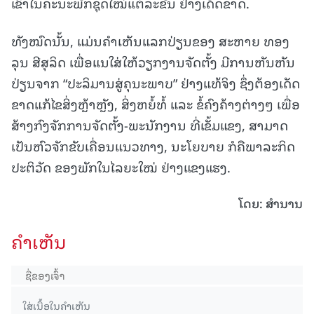
ເຂົ້າໃນຄະນະພັກຊຸດໃໝ່ແຕ່ລະຂັ້ນ ຢ່າງເດັດຂາດ.
ທັງໝົດນັ້ນ, ແມ່ນຄໍາເຫັນແລກປ່ຽນຂອງ ສະຫາຍ ທອງ
ລຸນ ສີສຸລິດ ເພື່ອແນໃສ່ໃຫ້ວຽກງານຈັດຕັ້ງ ມີການຫັນຫັນ
ປ່ຽນຈາກ “ປະລິມານສູ່ຄຸນະພາບ” ຢ່າງແທ້ຈິງ ຊຶ່ງຕ້ອງເດັດ
ຂາດແກ້ໄຂສິ່ງຫຼ້າຫຼັງ, ສິ່ງຫຍໍ້ທໍ້ ແລະ ຂໍ້ຄົງຄ້າງຕ່າງໆ ເພື່ອ
ສ້າງກົງຈັກການຈັດຕັ້ງ-ພະນັກງານ ທີ່ເຂັ້ມແຂງ, ສາມາດ
ເປັນຫົວຈັກຂັບເຄື່ອນແນວທາງ, ນະໂຍບາຍ ກໍຄືພາລະກິດ
ປະຕິວັດ ຂອງພັກໃນໄລຍະໃໝ່ ຢ່າງແຂງແຮງ.
ໂດຍ: ສຳນານ
ຄໍາເຫັນ