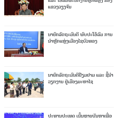
ແລະ ໂອ້ລົມພະນັກງານຫຼັກແຫຼ່ງ ຂອງ
ແຂວງວຽງຈັນ
ນາຍົກລັດຖະມົນຕີ ພົບປະໂອ້ລົມ ການ
ນຳຫຼັກແຫຼ່ງເມືອງໄຊບົວທອງ
ນາຍົກລັດຖະມົນຕີຢ້ຽມຢາມ ແລະ ຊີ້ນຳ
ວຽກງານ ຢູ່ເມືອງມະຫາໄຊ
ປະທານປະເທດ ເນັ້ນຫຼາຍບັນຫາເພື່ອ