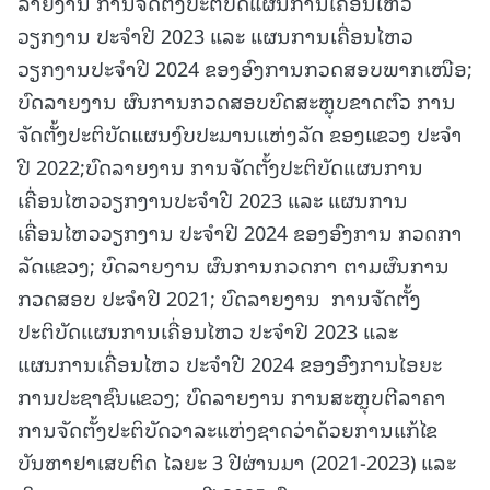
ລາຍງານ ການຈັດຕັ້ງປະຕິບັດແຜນການເຄື່ອນໄຫວ
ວຽກງານ ປະຈໍາປີ 2023 ແລະ ແຜນການເຄື່ອນໄຫວ
ວຽກງານປະຈໍາປີ 2024 ຂອງອົງການກວດສອບພາກເໜືອ;
ບົດລາຍງານ ຜົນການກວດສອບບົດສະຫຼຸບຂາດຕົວ ການ
ຈັດຕັ້ງປະຕິບັດແຜນງົບປະມານແຫ່ງລັດ ຂອງແຂວງ ປະຈໍາ
ປີ 2022;ບົດລາຍງານ ການຈັດຕັ້ງປະຕິບັດແຜນການ
ເຄື່ອນໄຫວວຽກງານປະຈໍາປີ 2023 ແລະ ແຜນການ
ເຄື່ອນໄຫວວຽກງານ ປະຈໍາປີ 2024 ຂອງອົງການ ກວດກາ
ລັດແຂວງ; ບົດລາຍງານ ຜົນການກວດກາ ຕາມຜົນການ
ກວດສອບ ປະຈໍາປີ 2021; ບົດລາຍງານ ການຈັດຕັ້ງ
ປະຕິບັດແຜນການເຄື່ອນໄຫວ ປະຈໍາປີ 2023 ແລະ
ແຜນການເຄື່ອນໄຫວ ປະຈໍາປີ 2024 ຂອງອົງການໄອຍະ
ການປະຊາຊົນແຂວງ; ບົດລາຍງານ ການສະຫຼຸບຕີລາຄາ
ການຈັດຕັ້ງປະຕິບັດວາລະແຫ່ງຊາດວ່າດ້ວຍການແກ້ໄຂ
ບັນຫາຢາເສບຕິດ ໄລຍະ 3 ປີຜ່ານມາ (2021-2023) ແລະ