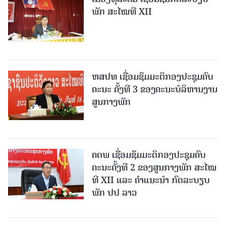
ພັກ ສະໄໝທີ XII
ຫສປທ ເຊື່ອມຊຶມມະຕິກອງປະຊຸມຄົບ
ຄະນະ ຄັ້ງທີ 3 ຂອງຄະນະບໍລິຫານງານ
ສູນກາງພັກ
ຄຕພ ເຊື່ອມຊຶມມະຕິກອງປະຊຸມຄົບ
ຄະນະຄັ້ງທີ 2 ຂອງສູນກາງພັກ ສະໄໝ
ທີ XII ແລະ ຄໍາແນະນໍາ ກົດລະບຽບ
ພັກ ປປ ລາວ