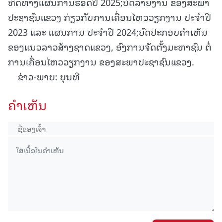
ທິດທາງແຜນການຮອດປີ 2025;ບົດລາຍງານ ຂອງສະພາ
ປະຊາຊົນແຂວງ ກ່ຽວກັບການເຄື່ອນໄຫວວຽກງານ ປະຈໍາປີ
2023 ແລະ ແຜນການ ປະຈໍາປີ 2024;ບົດປະກອບຄໍາເຫັນ
ຂອງແນວລາວສ້າງຊາດແຂວງ, ອົງການຈັດຕັ້ງມະຫາຊົນ ຕໍ່
ການເຄື່ອນໄຫວວຽກງານ ຂອງສະພາປະຊາຊົນແຂວງ.
ຂ່າວ-ພາບ: ບຸນທີ
ຄໍາເຫັນ