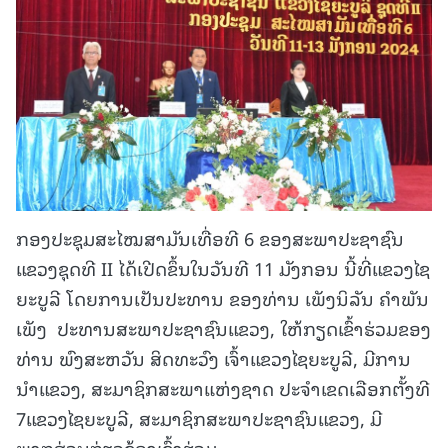
ກອງປະຊຸມສະໄໝສາມັນເທື່ອທີ 6 ຂອງສະພາປະຊາຊົນ
ແຂວງຊຸດທີ II ໄດ້ເປີດຂຶ້ນໃນວັນທີ 11 ມັງກອນ ນີ້ທີ່ແຂວງໄຊ
ຍະບູລີ ໂດຍການເປັນປະທານ ຂອງທ່ານ ເພັງນິລັນ ຄໍາພັນ
ເພັງ ປະທານສະພາປະຊາຊົນແຂວງ, ໃຫ້ກຽດເຂົ້າຮ່ວມຂອງ
ທ່ານ ພົງສະຫວັນ ສິດທະວົງ ເຈົ້າແຂວງໄຊຍະບູລີ, ມີການ
ນຳແຂວງ, ສະມາຊິກສະພາແຫ່ງຊາດ ປະຈໍາເຂດເລືອກຕັ້ງທີ
7ແຂວງໄຊຍະບູລີ, ສະມາຊິກສະພາປະຊາຊົນແຂວງ, ມີ
ພາກສ່ວນກ່ຽວຂ້ອງເຂົ້າຮ່ວມ.