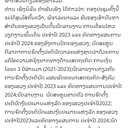
ທ່ານ ເພັງນິລັນ ຄໍາພັນເພັງ ໄດ້ກ່າວວ່າ: ກອງປະຊຸມຄັ້ງນີ້
ຈະໄດ້ສຸມໃສ່ຄົ້ນຄວ້າ, ພິຈາລະນາແລະ ຮັບຮອງເອົາບັນຫາ
ສໍາຄັນຂອງແຂວງເປັນຕົ້ນບົດລາຍງານ ການເຄື່ອນໄຫວ
ວຽກງານພົ້ນເດັ່ນ ປະຈໍາປີ 2023 ແລະ ທິດທາງແຜນການ
ປະຈໍາປີ 2024 ຂອງອົງການປົກຄອງແຂວງ; ບົດສະຫຼຸບ
ຕີລາຄາການຈັດຕັ້ງປະຕິບັດວາລະແຫ່ງຊາດວ່າດ້ວຍການ
ແກ້ໄຂຄວາມຫຍຸ້ງຍາກທາງດ້ານເສດຖະກິດ-ການເງິນ
ໄລຍະ 3 ປີຜ່ານມາ (2021-2023);ບົດລາຍງານກ່ຽວກັບ
ການຈັດຕັ້ງປະຕິບັດ ແຜນພັດທະນາເສດຖະກິດ-ສັງຄົມ
ຂອງແຂວງ ປະຈໍາປີ 2023 ແລະ ທິດທາງແຜນການປະຈໍາປີ
2024;ບົດລາຍງານ ບົດສະຫຼຸບຂາດຕົວ ການຈັດຕັ້ງ
ປະຕິບັດງົບປະມານແຫ່ງລັດ ຂອງແຂວງປະຈໍາປີ2022;
ການຈັດຕັ້ງປະຕິບັດແຜນງົບປະມານແຫ່ງລັດ ຂອງແຂວງ
ປະຈໍາປີ2023ແລະທິດທາງແຜນການ ປະຈໍາປີ 2024;ບົດ