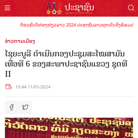
ຕ້ອນຮັບປີທ່ອງທ່ຽວລາວ 2024 ປະຊາຊົນລາວທຸກຄົນຈົ່ງພ້ອມເປັນເຈົ້າ
ຂ່າວການເມືອງ
ໄຊຍະບູລີ ດໍາເນີນກອງປະຊຸມສະໄໝສາມັນ
ເທື່ອທີ 6 ຂອງສະພາປະຊາຊົນແຂວງ ຊຸດທີ
II
10:44 11/01/2024