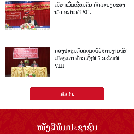
ເມືອງ​ໝື່ນເຊື່ອມຊຶມ ກົດລະບຽບຂອງ
ພັກ ສະໄໝທີ XII.
ກອງປະຊຸມຄົບຄະນະບໍລິຫານງານພັກ
ເມືອງແກ່ນ​ທ້າວ ຄັ້ງທີ 5 ສະໄໝທີ
VIII
ເພີ່ມເຕີມ
ໜັງສືພິມປະຊາຊົນ