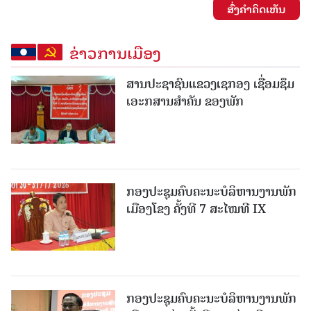
ສົ່ງຄໍາຄິດເຫັນ
ຂ່າວການເມືອງ
ສານປະຊາຊົນແຂວງເຊກອງ ເຊື່ອມຊຶມ
ເອະກສານສໍາຄັນ ຂອງພັກ
ກອງປະຊຸມຄົບຄະນະບໍລິຫານງານພັກ
ເມືອງໂຂງ ຄັ້ງທີ 7 ສະໄໝທີ IX
ກອງປະຊຸມຄົບຄະນະບໍລິຫານງານພັກ