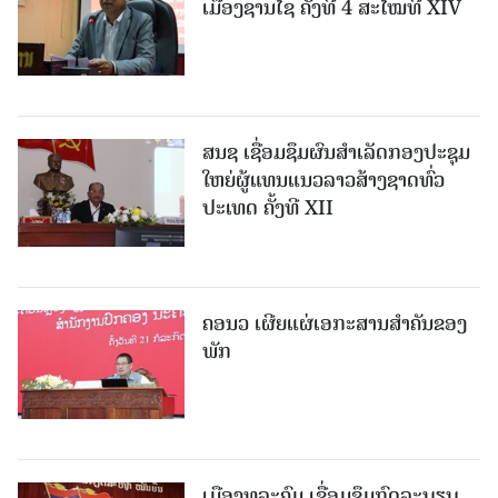
ເມືອງຊານ​ໄຊ ຄັ້ງທີ 4 ສະໄໝທີ XIV
ສນຊ ເຊື່ອມຊຶມຜົນສໍາເລັດກອງປະຊຸມ
ໃຫຍ່ຜູ້ແທນແນວລາວສ້າງຊາດທົ່ວ
ປະເທດ ຄັ້ງທີ XII
ຄອນວ ເຜີຍແຜ່ເອກະສານສໍາຄັນຂອງ
ພັກ
ເມືອງທຸລະຄົມ ເຊື່ອມຊຶມກົດລະບຽບ