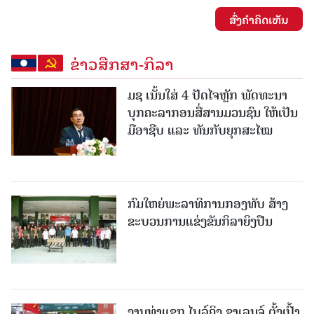
ສົ່ງຄໍາຄິດເຫັນ
ຂ່າວສືກສາ-ກິລາ
ມຊ ເນັ້ນໃສ່ 4 ປັດໄຈຫຼັກ ພັດທະນາ
ບຸກຄະລາກອນສື່ສານມວນຊົນ ໃຫ້ເປັນ
ມືອາຊີບ ແລະ ທັນກັບຍຸກສະໄໝ
ກົມໃຫຍ່ພະລາທິການກອງທັບ ສ້າງ
ຂະບວນການແຂ່ງຂັນກິລາຍິງປືນ
ງານທ່າແຂກ ໄບລ໌ຄິງ ຊາເລນຈ໌ ຕັ້ງເປົ້າ