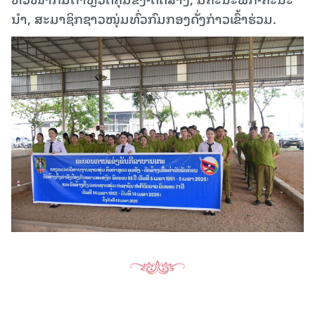
ນຳ, ສະມາຊິກຊາວໜຸ່ມທົ່ວກົມກອງດັ່ງກ່າວເຂົ້າຮ່ວມ.