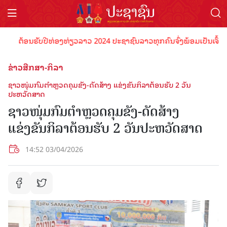
ຕ້ອນຮັບປີທ່ອງທ່ຽວລາວ 2024 ປະຊາຊົນລາວທຸກຄົນຈົ່ງພ້ອມເປັນເຈົ້າພາບທີ່
ຂ່າວສືກສາ-ກິລາ
ຊາວໜຸ່ມກົມຕຳຫຼວດຄຸມຂັງ-ດັດສ້າງ ແຂ່ງຂັນກິລາຕ້ອນຮັບ 2 ວັນ
ປະຫວັດສາດ
ຊາວໜຸ່ມກົມຕຳຫຼວດຄຸມຂັງ-ດັດສ້າງ
ແຂ່ງຂັນກິລາຕ້ອນຮັບ 2 ວັນປະຫວັດສາດ
14:52 03/04/2026