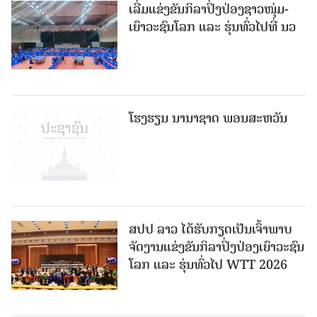
ເລີ່ມແຂ່ງຂັນກິລາປິ່ງປ່ອງຊາວໜຸ່ມ-
ເຍົາວະຊົນໂລກ ແລະ ຮຸ່ນທົ່ວໄປທີ່ ນວ
ໂຮງຮຽນ ນານາຊາດ ພອນສະຫວັນ
ສປປ ລາວ ໄດ້ຮັບກຽດເປັນເຈົ້າພາບ
ຈັດງານແຂ່ງຂັນກິລາປິ່ງປ່ອງເຍົາວະຊົນ
ໂລກ ແລະ ຮຸ່ນທົ່ວໄປ WTT 2026