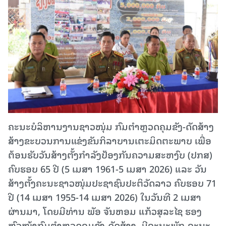
ຄະນະບໍລິຫານງານຊາວໜຸ່ມ ກົມຕຳຫຼວດຄຸມຂັງ-ດັດສ້າງ
ສ້າງຂະບວນການແຂ່ງຂັນກິລາບານເຕະມິດຕະພາບ ເພື່ອ
ຕ້ອນຮັບວັນສ້າງຕັ້ງກຳລັງປ້ອງກັນຄວາມສະຫງົບ (ປກສ)
ຄົບຮອບ 65 ປີ (5 ເມສາ 1961-5 ເມສາ 2026) ແລະ ວັນ
ສ້າງຕັ້ງຄະນະຊາວໜຸ່ມປະຊາຊົນປະຕິວັດລາວ ຄົບຮອບ 71
ປີ (14 ເມສາ 1955-14 ເມສາ 2026) ໃນວັນທີ 2 ເມສາ
ຜ່ານມາ, ໂດຍມີທ່ານ ພັອ ຈັນຫອມ ແກ້ວສຸລະໄຊ ຮອງ
ຫົວໜ້າກົມຕຳຫຼວດຄຸມຂັງ-ດັດສ້າງ, ມີຄະນະພັກ-ຄະນະ