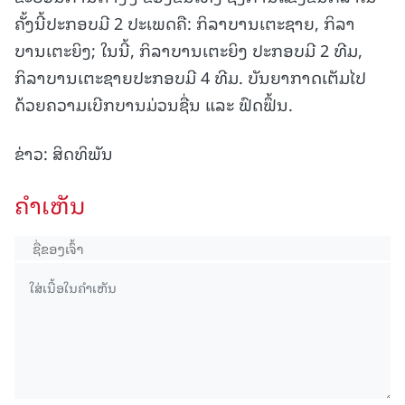
ຄັ້ງນີ້ປະກອບມີ 2 ປະເພດຄື: ກິລາບານເຕະຊາຍ, ກິລາ
ບານເຕະຍິງ; ໃນນີ້, ກິລາບານເຕະຍິງ ປະກອບມີ 2 ທີມ,
ກິລາບານເຕະຊາຍປະກອບມີ 4 ທີມ. ບັນຍາກາດເຕັມໄປ
ດ້ວຍຄວາມເບີກບານມ່ວນຊື່ນ ແລະ ຟົດຟຶ້ນ.
ຂ່າວ: ສິດທິພັນ
ຄໍາເຫັນ