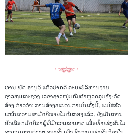
ທ່ານ ພັຕ ອານຸວີ ແກ້ວປາກດີ ຄະນະບໍລິຫານງານ
ຊາວໜຸ່ມກະຊວງ ເລຂາຊາວໜຸ່ມກົມຕຳຫຼວດຄຸມຂັງ-ດັດ
ສ້າງ ກ່າວວ່າ: ການສ້າງຂະບວນການໃນຄັ້ງນີ້, ແນໃສ່ຮັດ
ແໜ້ນຄວາມສາມັກຄີພາຍໃນກົມກອງແລ້ວ, ຍັງເປັນການ
ຄັດເລືອກນັກກິລາຜູ້ທີ່ມີຄວາມສາມາດ ເພື່ອເຂົ້າແຂ່ງຂັນໃນ
ຂະບວນການຕ່າງໆ ຂອງຂັ້ນເທິງ ຊຶ່ງການແຂ່ງຂັນກິລາໃນ