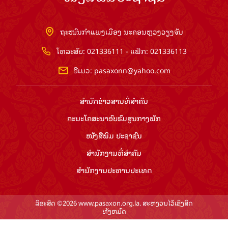
ຖະໜົນກຳແພງເມືອງ ນະຄອນຫຼວງວຽງຈັນ
ໂທລະສັບ: 021336111 - ແຟັກ: 021336113
ອີເມວ:
pasaxonn@yahoo.com
ສຳ​ນັກ​ຂ່າວ​ສານ​ທີ່​ສຳ​ຄັນ​
ຄະນະໂຄສະນາອົບຮົມ​ສູນ​ກາງ​ພັກ
ໜັງສືພິມ ປະ​ຊາ​ຊົນ
ສຳ​ນັກ​ງານ​ທີ່​ສຳ​ຄັນ
ສຳ​ນັກ​ງານ​ປະ​ທານ​ປະ​ເທດ
ລິຂະສິດ ©2026 www.pasaxon.org.la. ສະຫງວນໄວ້ເຊິງສິດ
ທັງຫມົດ