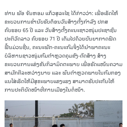
ທ່ານ ພັອ ຈັນຫອມ ແກ້ວສຸລະໄຊ ໄດ້ກ່າວວ່າ: ເພື່ອເຮັດໃຫ້
ຂະບວນການຂ່ຳນັບຮັບຕ້ອນວັນສ້າງຕັ້ງກຳລັງ ປກສ
ຄົບຮອບ 65 ປີ ແລະ ວັນສ້າງຕັ້ງຄະນະຊາວໜຸ່ມປະຊາຊົນ
ປະຕິວັດລາວ ຄົບຮອບ 71 ປີ ເຕັມໄປດ້ວຍບັນຍາກາດຟົດ
ຟື້ນມ່ວນຊື່ນ, ຄະນະພັກ-ຄະນະກົມຈຶ່ງໄດ້ນຳພາຄະນະ
ບໍລິຫານຊາວໜຸ່ມກົມຕຳຫຼວດຄຸມຂັງ-ດັດສ້າງ ສ້າງ
ຂະບວນການແຂ່ງຂັນກິລາມິດຕະພາບ ເພື່ອຮັດແໜ້ນຄວາມ
ສາມັກຄີລະຫວ່າງນາຍ ແລະ ພົນຕຳຫຼວດພາຍໃນກົມກອງ
ແນໃສ່ເຮັດໃຫ້ມີສຸຂະພາບແຂງແຮງ ສາມາດຮັບປະກັນໃຫ້
ການປະຕິບັດໜ້າທີ່ການເມືອງໃນຕໍ່ໜ້າ.