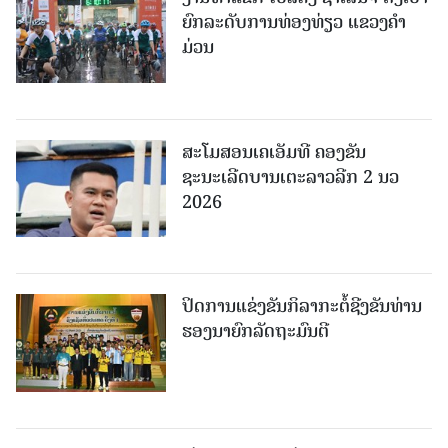
ຍົກລະດັບການທ່ອງທ່ຽວ ແຂວງຄໍາ
ມ່ວນ
ສະໂມສອນເຄເອັມທີ ຄອງຂັນ
ຊະນະເລີດບານເຕະລາວລີກ 2 ນວ
2026
ປິດການແຂ່ງຂັນກິລາກະຕໍ້ຊີງຂັນທ່ານ
ຮອງນາຍົກລັດຖະມົນຕີ