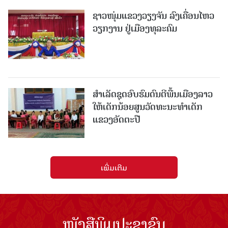
ຊາວໜຸ່ມແຂວງວຽງຈັນ ລົງເຄື່ອນໄຫວ
ວຽກງານ ຢູ່ເມືອງທຸລະຄົມ
ສຳເລັດຊຸດອົບຮົມດົນຕີພື້ນເມືອງລາວ
ໃຫ້ເດັກນ້ອຍສູນວັດທະນະທຳເດັກ
ແຂວງອັດຕະປື
ເພີ່ມເຕີມ
ໜັງສືພິມປະຊາຊົນ