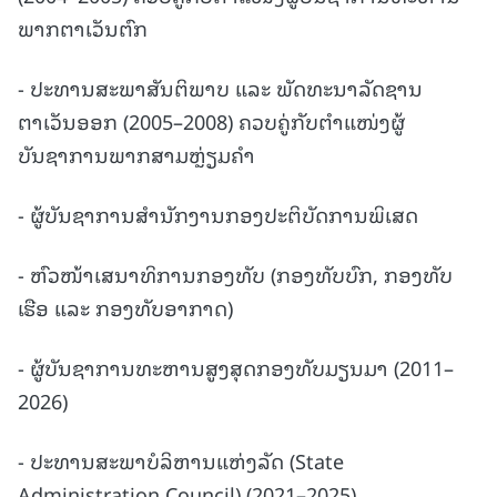
ພາກຕາເວັນຕົກ
- ປະທານສະພາສັນຕິພາບ ແລະ ພັດທະນາລັດຊານ
ຕາເວັນອອກ (2005–2008) ຄວບຄູ່ກັບຕຳແໜ່ງຜູ້
ບັນຊາການພາກສາມຫຼ່ຽມຄຳ
- ຜູ້ບັນຊາການສຳນັກງານກອງປະຕິບັດການພິເສດ
- ຫົວໜ້າເສນາທິການກອງທັບ (ກອງທັບບົກ, ກອງທັບ
ເຮືອ ແລະ ກອງທັບອາກາດ)
- ຜູ້ບັນຊາການທະຫານສູງສຸດກອງທັບມຽນມາ (2011–
2026)
- ປະທານສະພາບໍລິຫານແຫ່ງລັດ (State
Administration Council) (2021–2025)