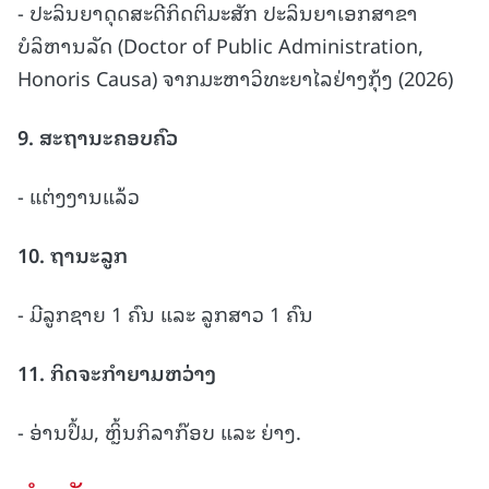
- ປະລິນຍາດຸດສະດີກິດຕິມະສັກ ປະລິນຍາເອກສາຂາ
ບໍລິຫານລັດ (Doctor of Public Administration,
Honoris Causa) ຈາກມະຫາວິທະຍາໄລຢ່າງກຸ້ງ (2026)
9.
ສະຖານະຄອບຄົວ
- ແຕ່ງງານແລ້ວ
10.
ຖານະລູກ
- ມີລູກຊາຍ 1 ຄົນ ແລະ ລູກສາວ 1 ຄົນ
11.
ກິດຈະກຳຍາມຫວ່າງ
- ອ່ານປຶ້ມ, ຫຼິ້ນກິລາກ໊ອບ ແລະ ຍ່າງ.