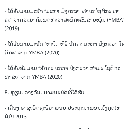
- ໄດ້ຮັບນາມມະຍົດ “ມະຫາ ມິງກະລາ ທຳມະ ໂຊຕິກະ ທາ
ຊະ” ຈາກສະມາຄົມພຸດທະສາສະນິກະຊົນຊາຍໜຸ່ມ (YMBA)
(2019)
- ໄດ້ຮັບນາມມະຍົດ “ທະໂດ ທິຣິ ອັກຄະ ມະຫາ ມິງກະລາ ໂຊ
ຕິກະ” ຈາກ YMBA (2020)
- ໄດ້ຮັບສົມນາມ “ອັກຄະ ມະຫາ ມິງກະລາ ທຳມະ ໂຊຕິກະ
ທາຊະ” ຈາກ YMBA (2020)
8.
ຫຼຽນ, ລາງວັນ, ນາມມະຍົດທີ່ໄດ້ຮັບ
- ເຄື່ອງ ຣາຊະອິດຊະຣິຍາພອນ ປຣະຖະມາພອນມົງກຸດໄທ
ໃນປີ 2013