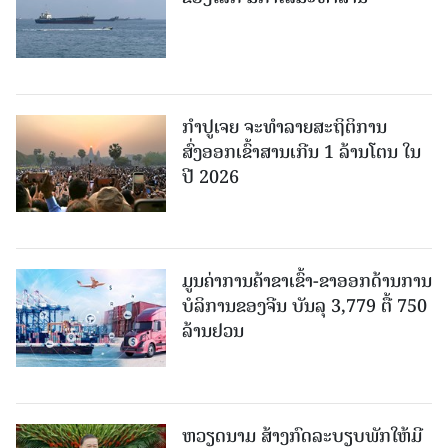
ກຳປູເຈຍ ຈະທຳລາຍສະຖິຕິການ
ສົ່ງອອກເຂົ້າສານເກີນ 1 ລ້ານໂຕນ ໃນ
ປີ 2026
ມູນຄ່າການຄ້າຂາເຂົ້າ-ຂາອອກດ້ານການ
ບໍລິການຂອງຈີນ ບັນລຸ 3,779 ຕື້ 750
ລ້ານຢວນ
ຫວຽດນາມ ສ້າງກົດລະບຽບພັກໃຫ້ມີ