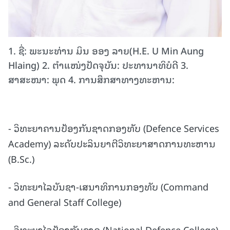
1. ຊື່: ພະນະທ່ານ ມິນ ອອງ ລາຍ(H.E. U Min Aung
Hlaing) 2. ຕຳແໜ່ງປັດຈຸບັນ: ປະທານາທິບໍດີ 3.
ສາສະໜາ: ພຸດ 4. ການສຶກສາທາງທະຫານ:
- ວິທະຍາຄານປ້ອງກັນຊາດກອງທັບ (Defence Services
Academy) ລະດັບປະລິນຍາຕີວິທະຍາສາດການທະຫານ
(B.Sc.)
- ວິທະຍາໄລບັນຊາ-ເສນາທິການກອງທັບ (Command
and General Staff College)
- ວິທະຍາໄລປ້ອງກັນຊາດ (National Defence College)