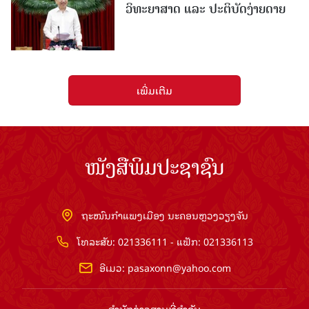
ວິທະຍາສາດ ແລະ ປະຕິບັດງ່າຍດາຍ
ເພີ່ມເຕີມ
ໜັງສືພິມປະຊາຊົນ
ຖະໜົນກຳແພງເມືອງ ນະຄອນຫຼວງວຽງຈັນ
ໂທລະສັບ: 021336111 - ແຟັກ: 021336113
ອີເມວ:
pasaxonn@yahoo.com
ສຳ​ນັກ​ຂ່າວ​ສານ​ທີ່​ສຳ​ຄັນ​