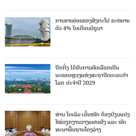
ການຂາຍຍ່ອຍຂອງສິງກະໂປ ຂະຫຍາຍ
ຕົວ 4% ໃນເດືອນມິຖຸນາ
ປັກກິ່ງ ໄດ້ຮັບການຄັດເລືອກເປັນ
ນະຄອນຫຼວງແຫ່ງສະຖາປັດຕະຍະກຳ
ໂລກ ປະຈຳປີ 2029
ທ່ານ ໂຕ​ເລິມ ເນັ້ນໜັກ ຕ້ອງ​ປ່ຽນ​ແປງ​
ໃໝ່​ວຽກ​ງານ​ວາງ​ແຜນ​ຜັງ ແລະ ​ພັດ​
ທະ​ນາ​ພື້ນ​ຖານ​ໂຄງ​ລ່າງ