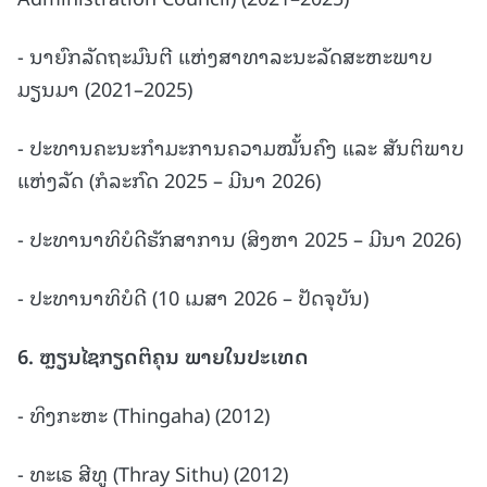
- ນາຍົກລັດຖະມົນຕີ ແຫ່ງສາທາລະນະລັດສະຫະພາບ
ມຽນມາ (2021–2025)
- ປະທານຄະນະກຳມະການຄວາມໝັ້ນຄົງ ແລະ ສັນຕິພາບ
ແຫ່ງລັດ (ກໍລະກົດ 2025 – ມີນາ 2026)
- ປະທານາທິບໍດີຮັກສາການ (ສິງຫາ 2025 – ມີນາ 2026)
- ປະທານາທິບໍດີ (10 ເມສາ 2026 – ປັດຈຸບັນ)
6.
ຫຼຽນໄຊກຽດຕິຄຸນ ພາຍໃນປະເທດ
- ທິງກະຫະ (Thingaha) (2012)
- ທະເຣ ສີທູ (Thray Sithu) (2012)