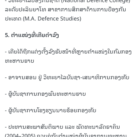
ລະດັບປະລິນຍາໂທ ສາຂາການສຶກສາດ້ານການປ້ອງກັນ
ປະເທດ (M.A. Defence Studies)
5.
ຕຳແໜ່ງທີ່ເຄີຍດຳລົງ
- ເຄີຍໄດ້ຖືກແຕ່ງຕັ້ງລົງຮັບໜ້າທີ່ຫຼາຍຕຳແໜ່ງໃນກົມກອງ
ທະຫານຮາບ
- ອາຈານສອນ ຢູ່ ວິທະຍາໄລບັນຊາ-ເສນາທິການກອງທັບ
- ຜູ້ບັນຊາການກອງພົນທະຫານຮາບ
- ຜູ້ບັນຊາການໂຮງຮຽນນາຍຮ້ອຍກອງທັບ
- ປະທານສະພາສັນຕິພາບ ແລະ ພັດທະນາລັດຣາຄິນ
(2004–2005) ຄວບຄູ່ກັບຕຳແໜ່ງຜູ້ບັນຊາການທະຫານ