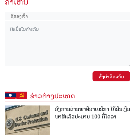
ຄໍາເຫັນ
ສົ່ງຄໍາຄິດເຫັນ
ຂ່າວຕ່າງປະເທດ
ອົງການດ່ານພາສີອາເມຣິກາ ໄດ້ຄືນເງິນ
ພາສີແລ້ວປະມານ 100 ຕື້ໂດລາ