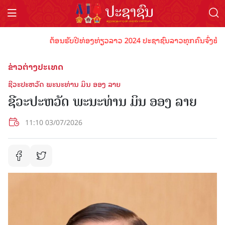
ຕ້ອນຮັບປີທ່ອງທ່ຽວລາວ 2024 ປະຊາຊົນລາວທຸກຄົນຈົ່ງພ້ອມເປັນເຈ
ຂ່າວຕ່າງປະເທດ
ຊີວະປະຫວັດ ພະນະທ່ານ ມິນ ອອງ ລາຍ
ຊີວະປະຫວັດ ພະນະທ່ານ ມິນ ອອງ ລາຍ
11:10 03/07/2026