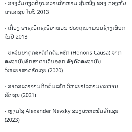
- ລາງວັນກຽດຕິຄຸນຄວາມກ້າຫານ ຊັ້ນໜຶ່ງ ຂອງ ກອງທັບ
ມາເລເຊຍ ໃນປີ 2013
- ເຄື່ອງ ຣາຊະອິດຊະຣິຍາພອນ ປຣະຖະມາພອນຊ້າງເຜືອກ
ໃນປີ 2018
- ປະລິນຍາດຸດສະດີກິດຕິມະສັກ (Honoris Causa) ຈາກ
ສະຖາບັນສຶກສາຕາເວັນອອກ ສັງກັດສະຖາບັນ
ວິທະຍາສາດຣັດເຊຍ (2020)
- ສາດສະດາຈານກິດຕິມະສັກ ວິທະຍາໄລການທະຫານ
ຣັດເຊຍ (2021)
- ຫຼຽນໄຊ Alexander Nevsky ຂອງສະຫະພັນຣັດເຊຍ
(2023)