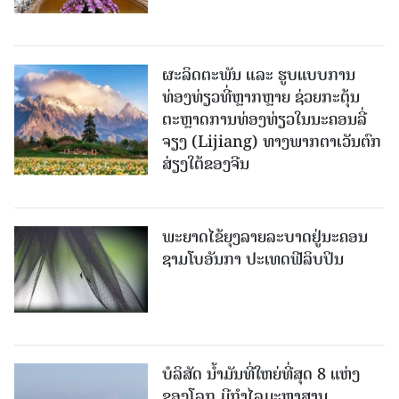
ຜະລິດຕະພັນ ແລະ ຮູບແບບການ
ທ່ອງທ່ຽວທີ່ຫຼາກຫຼາຍ ຊ່ວຍກະຕຸ້ນ
ຕະຫຼາດການທ່ອງທ່ຽວໃນນະຄອນລີ່
ຈຽງ (Lijiang) ທາງພາກຕາເວັນຕົກ
ສ່ຽງໃຕ້ຂອງຈີນ
ພະຍາດໄຂ້ຍຸງລາຍລະບາດຢູ່ນະຄອນ
ຊາມໂບ​ອັນກາ ປະເທດຟີລິບປິນ
ບໍລິສັດ ນ້ຳມັນທີ່ໃຫຍ່ທີ່ສຸດ 8 ແຫ່ງ
ຂອງໂລກ ມີກຳໄລມະຫາສານ