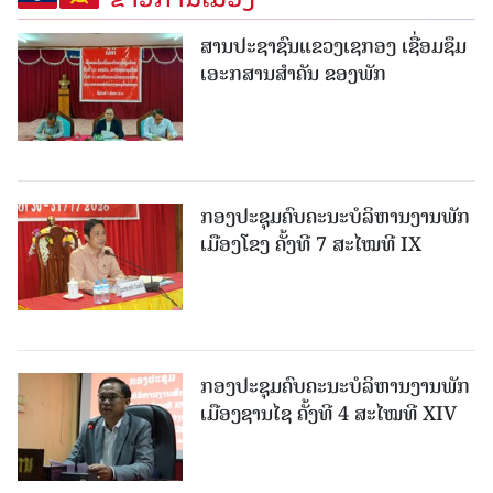
ສານປະຊາຊົນແຂວງເຊກອງ ເຊື່ອມຊຶມ
ເອະກສານສໍາຄັນ ຂອງພັກ
ກອງປະຊຸມຄົບຄະນະບໍລິຫານງານພັກ
ເມືອງໂຂງ ຄັ້ງທີ 7 ສະໄໝທີ IX
ກອງປະຊຸມຄົບຄະນະບໍລິຫານງານພັກ
ເມືອງຊານ​ໄຊ ຄັ້ງທີ 4 ສະໄໝທີ XIV