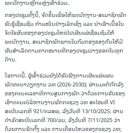
ພະນັກງານຫຼັກແຫຼ່ງເຂົ້າຮ່ວມ.
ກອງປະຊຸມຄັ້ງນີ້, ຈັດຂຶ້ນເພື່ອໃຫ້ພະນັກງານ-ສະມາຊິກພັກ
ຮັບຮູ້ເຊື່ອມຊຶມ ກຳແໜ້ນຢ່າງເລິກເຊິ່ງ ແລະ ນຳເອົາເນື້ອໃນ
ຈິດໃຈຜົນຂອງກອງປະຊຸມໃຫຍ່ໄປເຜີຍແຜ່ເຊື່ອມຊຶມໃຫ້
ພະນັກງານ, ສະມາຊິກພັກພາຍໃນກົມກອງຂອງຕົນໃຫ້ມີ
ຜົນສຳເລັດຕາມຄາດໝາຍທີ່ກອງປະຊຸມວາງອອກໃນທຸກ
ດ້ານ.
ໂອກາດນີ້, ຜູ້ເຂົ້າຮ່ວມຍັງໄດ້ຮັບຟັງການເຜີຍແຜ່ແຜນ
ພັດທະນາວຽກງານ ວທ (2026-2030); ຜ່ານມະຕິຕົກລົງ
ຂອງຄະນະເລຂາທິການສູນກາງພັກ ວ່າດ້ວຍການຮັບຮອງ
ເອົາຄະນະບໍລິຫານງານພັກກະຊວງ ວທ ສະໄໝທີ VI
ສະບັບເລກທີ 921/ຄລສພ, ລົງວັນທີ 13/10/2025; ຜ່ານ
ດໍາລັດສະບັບເລກທີ 700/ລບ, ລົງວັນທີ 7/11/2025 ວ່າ
ດ້ວຍການຈັດຕັ້ງ ແລະ ການເຄື່ອນໄຫວຂອງກະຊວງ ວທ;