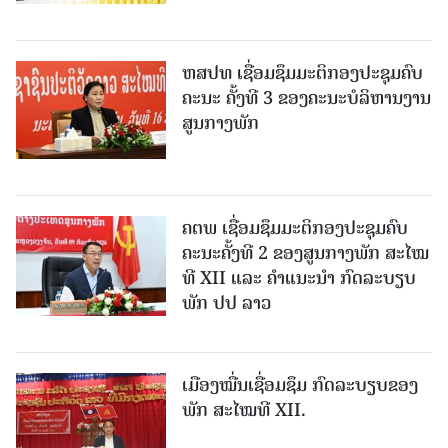
ຫສປທ ເຊື່ອມຊຶມມະຕິກອງປະຊຸມຄົບ
ຄະນະ ຄັ້ງທີ 3 ຂອງຄະນະບໍລິຫານງານ
ສູນກາງພັກ
ຄຕພ ເຊື່ອມຊຶມມະຕິກອງປະຊຸມຄົບ
ຄະນະຄັ້ງທີ 2 ຂອງສູນກາງພັກ ສະໄໝ
ທີ XII ແລະ ຄໍາແນະນໍາ ກົດລະບຽບ
ພັກ ປປ ລາວ
ເມືອງ​ໝື່ນເຊື່ອມຊຶມ ກົດລະບຽບຂອງ
ພັກ ສະໄໝທີ XII.