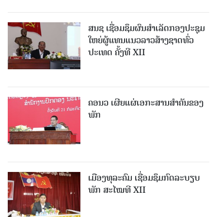
ສນຊ ເຊື່ອມຊຶມຜົນສໍາເລັດກອງປະຊຸມ
ໃຫຍ່ຜູ້ແທນແນວລາວສ້າງຊາດທົ່ວ
ປະເທດ ຄັ້ງທີ XII
ຄອນວ ເຜີຍແຜ່ເອກະສານສໍາຄັນຂອງ
ພັກ
ເມືອງທຸລະຄົມ ເຊື່ອມຊຶມກົດລະບຽບ
ພັກ ສະໄໝທີ XII