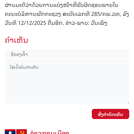
ຜ່ານມະຕິວ່າດ້ວຍການແບ່ງໜ້າທີ່ຮັບຜິດຊອບພາຍໃນ
ຄະນະບໍລິຫານພັກກະຊວງ ສະບັບເລກທີ 285/ຄພ.ວທ, ລົງ
ວັນທີ 12/12/2025 ຕື່ມອີກ. ຂ່າວ-ພາບ: ວັນເພັງ
ຄໍາເຫັນ
ສົ່ງຄໍາຄິດເຫັນ
ຂ່າວການເມືອງ