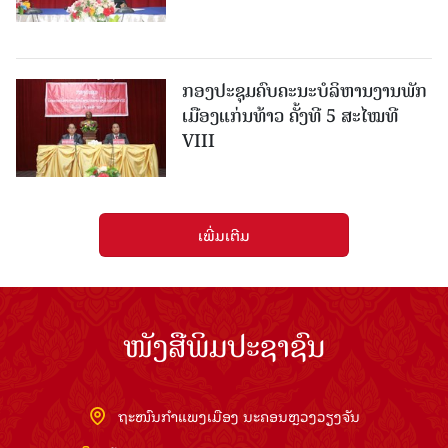
ກອງປະຊຸມຄົບຄະນະບໍລິຫານງານພັກ
ເມືອງແກ່ນ​ທ້າວ ຄັ້ງທີ 5 ສະໄໝທີ
VIII
ເພີ່ມເຕີມ
ໜັງສືພິມປະຊາຊົນ
ຖະໜົນກຳແພງເມືອງ ນະຄອນຫຼວງວຽງຈັນ