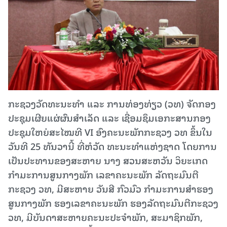
ກະຊວງວັດທະນະທໍາ ແລະ ການທ່ອງທ່ຽວ (ວທ) ຈັດກອງ
ປະຊຸມເຜີຍແຜ່ຜົນສຳເລັດ ແລະ ເຊື່ອມຊຶມເອກະສານກອງ
ປະຊຸມໃຫຍ່ສະໄໝທີ VI ອົງຄະນະພັກກະຊວງ ວທ ຂຶ້ນໃນ
ວັນທີ 25 ທັນວານີ້ ທີ່ຫໍວັດ ທະນະທໍາແຫ່ງຊາດ ໂດຍການ
ເປັນປະທານຂອງສະຫາຍ ນາງ ສວນສະຫວັນ ວິຍະເກດ
ກໍາມະການສູນກາງພັກ ເລຂາຄະນະພັກ ລັດຖະມົນຕີ
ກະຊວງ ວທ, ມີສະຫາຍ ວັນສີ ກົວມົວ ກຳມະການສຳຮອງ
ສູນກາງພັກ ຮອງເລຂາຄະນະພັກ ຮອງລັດຖະມົນຕີກະຊວງ
ວທ, ມີບັນດາສະຫາຍຄະນະປະຈໍາພັກ, ສະມາຊິກພັກ,