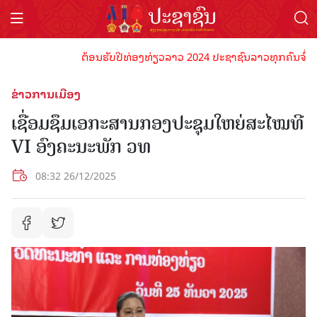
ຕ້ອນຮັບປີທ່ອງທ່ຽວລາວ 2024 ປະຊາຊົນລາວທຸກຄົນຈົ່ງພ້ອມເປ
ຂ່າວການເມືອງ
ເຊື່ອມຊຶມເອກະສານກອງປະຊຸມໃຫຍ່ສະໄໝທີ
VI ອົງຄະນະພັກ ວທ
08:32 26/12/2025