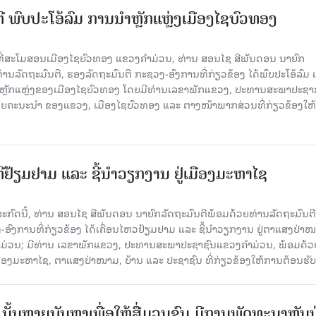
ີ ພົບປະໂອ້ລົມ ການນຳຫຼັກແຫຼ່ງເມືອງໄຊບົວທອງ
ີ້ ທີ່ສະໂມສອນເມືອງໄຊບົວທອງ ແຂວງຄຳມ່ວນ, ທ່ານ ສອນໄຊ ສີພັນດອນ ນາຍົກ
່ານລັດຖະມົນຕີ, ຮອງລັດຖະມົນຕີ ກະຊວງ-ອົງການທີ່ກ່ຽວຂ້ອງ ໄດ້ພົບປະໂອ້ລົມ
ນຳຫຼັກແຫຼ່ງຂອງເມືອງໄຊບົວທອງ ໂດຍມີທ່ານເລຂາພັກແຂວງ, ປະທານສະພາປະຊາ
ວຍຄະນະນຳ ຂອງແຂວງ, ເມືອງໄຊບົວທອງ ແລະ ຕາງໜ້າພາກສ່ວນທີ່ກ່ຽວຂ້ອງໃຫ
ີຢ້ຽມຢາມ ແລະ ຊີ້ນຳວຽກງານ ຢູ່ເມືອງມະຫາໄຊ
ໍລະກົດນີ້, ທ່ານ ສອນໄຊ ສີພັນດອນ ນາຍົກລັດຖະມົນຕີພ້ອມດ້ວຍທ່ານລັດຖະມົນຕີ
ອົງການທີ່ກ່ຽວຂ້ອງ ໄດ້ເຄື່ອນໄຫວຢ້ຽມຢາມ ແລະ ຊີ້ນໍາວຽກງານ ຢູ່ຕາແສງປ່າ
ມ່ວນ; ມີທ່ານ ເລຂາພັກແຂວງ, ປະທານສະພາປະຊາຊົນແຂວງຄຳມ່ວນ, ພ້ອມດ້ວ
ອງມະຫາໄຊ, ຕາແສງປ່າໜາມ, ບ້ານ ແລະ ປະຊາຊົນ ທີ່ກ່ຽວຂ້ອງໃຫ້ການຕ້ອນຮັບ
ັ້ນຫຼາຍບັນຫາເພື່ອໃຫ້ສື່ມວນຊົນ ມີການພັດທະນາຫັນ