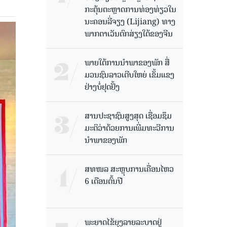
ກະຕຸ້ນຕະຫຼາດການທ່ອງທ່ຽວໃນ
ນະຄອນລີ່ຈຽງ (Lijiang) ທາງ
ພາກຕາເວັນຕົກສ່ຽງໃຕ້ຂອງຈີນ
ພາຍໃຕ້ການນໍາພາຂອງພັກ ສື່
ມວນຊົນລາວເຕີບໃຫຍ່ ເຂັ້ມແຂງ
ຢ່າງບໍ່ຢຸດຢັ້ງ
ສານປະຊາຊົນສູງສຸດ ເຊື່ອມຊຶມ
ມະຕິວ່າດ້ວຍການເພີ່ມທະວີການ
ນຳພາຂອງພັກ
ສທໜລ ສະຫຼຸບການເຄື່ອນໄຫວ
6 ເດືອນຕົ້ນປີ
ພະຍາດໄຂ້ຍຸງລາຍລະບາດຢູ່