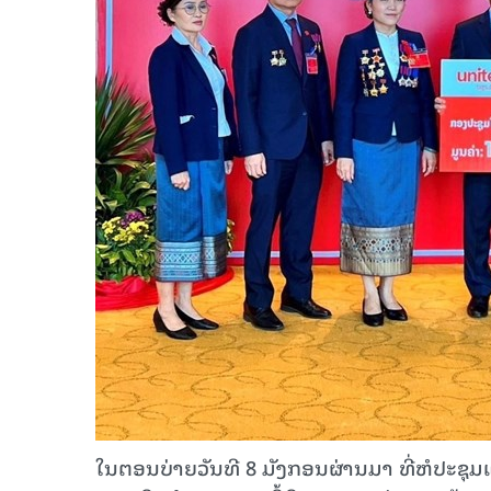
ໃນຕອນບ່າຍວັນທີ 8 ມັງກອນຜ່ານມາ ທີ່ຫໍປະຊຸມແຫ