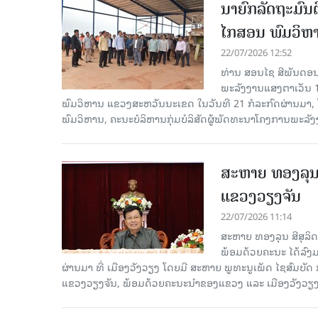
ນາຍົກລັດຖະມົນ
ໄກສອນ ພົມວິຫ
22/07/2026 12:52
ທ່ານ ສອນໄຊ ສີພັນດອນ
ພະລັງງານແສງຕາເວັນ 10
ພົມວິຫານ ແຂວງສະຫວັນນະເຂດ ໃນ​ວັນ​ທີ 21 ກໍ​ລະ​ກົດ​ຜ່າ
ພົມວິຫານ, ຄະນະບໍລິຫານກຸ່ມບໍລິສັດຜູ້ພັດທະນາໂຄງການພະລັງ
ສະຫາຍ ທອງລຸນ ສ
ແຂວງວຽງຈັນ
22/07/2026 11:14
ສະຫາຍ ທອງລຸນ ສີສຸລ
ພ້ອມດ້ວຍຄະນະ ໄດ້ລົງມາ
ຜ່ານ​ມາ ທີ່ ເມືອງວັງ​ວຽງ ໂດຍມີ ສະຫາຍ ພູທະນູເພັດ ໄຊສ
ແຂວງວຽງຈັນ, ພ້ອມດ້ວຍຄະນະນຳຂອງແຂວງ ແລະ ເມືອງວັງວຽງ ເຂົ້