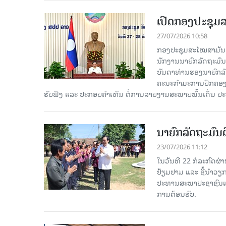
ເປີດກອງປະຊຸມສ
27/07/2026 10:58
ກອງປະຊຸມສະໄໝສາມັນຂອງ
ນັກງານນາຍົກລັດຖະມົນ
ບັນດາທ່ານຮອງນາຍົກລັດ
ຄະນະກຳມະການປົກຄອງນ
ຮັບຟັງ ແລະ ປະກອບຄຳເຫັນ ຕໍ່ການລາຍງານສະພາບພົ້ນເດັ່ນ ປ
ນາຍົກລັດຖະມົນຕ
23/07/2026 11:12
ໃນວັນທີ 22 ກໍລະກົດຜ່
ຢ້ຽມຢາມ ແລະ ຊີ້ນໍາວຽ
ປະທານສະພາປະຊາຊົນແຂ
ການຕ້ອນຮັບ.