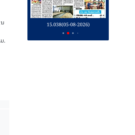
ານ
26)
15.038(05-08-2026)
1
ວມ.