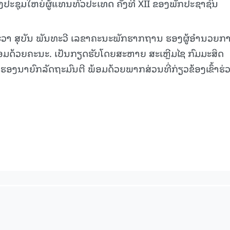
ງປະຊຸມໃຫຍ່ຜູ້ແທນທົ່ວປະເທດ ຄັ້ງທີ XII ຂອງພັກປະຊາຊົນ
າ ສຸບັນ ພັນທະວີ ເລຂາຄະນະພັກຮາກຖານ ຮອງຜູ້ອຳນວຍກ
15.039(06-08-20
້ອມດ້ວຍຄະນະ. ເປັນກຽດຮັບໂດຍສະຫາຍ ສະເຫຼີມໄຊ ກົມມະສິດ
ງນາຍົກລັດຖະມົນຕີ ພ້ອມດ້ວຍພາກສ່ວນທີ່ກ່ຽວຂ້ອງເຂົ້າຮ່