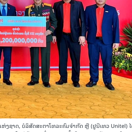
່ງຊາດ, ບໍລິສັດສະຕາໂທລະຄົມຈຳກັດ ຫຼື (ຢູນີເທວ Unitel) ໄ