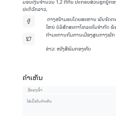
ມອບເງິນຈຳນວນ 1,2 ຕື້ກີບ ປະກອບສ່ວນຊຸກຍູ້ກອ
ປະຕິວັດລາວ,
ຕາງໜ້າມອບໂດຍສະຫາຍ ພົນຈັດຕະວ
ໃຫຍ່ ບໍລິສັດສະຕາໂທລະຄົມຈຳກັດ ພ
ກຳມະການກົມການເມືອງສູນກາງພັກ ຮອ
ຂ່າວ: ໜັງສືພິມກອງທັບ
ຄໍາເຫັນ