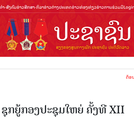
ຳ-ສັງຄົມ
ຂ່າວສືກສາ-ກິລາ
ຂ່າວຕ່າງປະເທດ
ຂ່າວທ່ອງທ່ຽວ
ຂ່າວການຮ່ວມມື
Logi
ຕ້ອນຮັບປີທ່ອງ
 ຊຸກຍູ້ກອງປະຊຸມໃຫຍ່ ຄັ້ງທີ XII