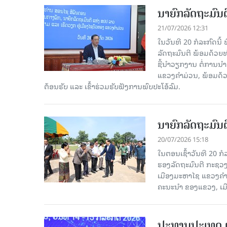
ນາຍົກລັດຖະມົນຕ
21/07/2026 12:31
ໃນວັນທີ 20 ກໍລະກົດນ
ລັດຖະມົນຕີ ພ້ອມດ້ວຍທ
ຊີ້ນໍາວຽກງານ ຕໍ່ການ
ແຂວງຄຳມ່ວນ, ພ້ອມດ້
ຕ້ອນຮັບ ແລະ ເຂົ້າຮ່ວມຮັບຟັງການພົບປະໂອ້ລົມ.
ນາຍົກລັດຖະມົນຕ
20/07/2026 15:18
ໃນຕອນເຊົ້າວັນທີ 20 ກ
ຮອງລັດຖະມົນຕີ ກະຊວງ-
ເມືອງມະຫາໄຊ ແຂວງຄຳ
ຄະນະນຳ ຂອງແຂວງ, ເມື
ປະທານປະເທດ ເນ