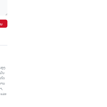
ັນ
ແຫຼງ
ມັນ
ກົດ
ະທານ
າ,
 ແລະ