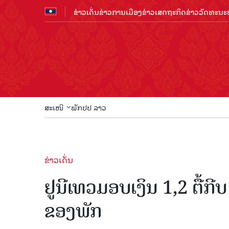
ຂ່າວເດັ່ນ
ຂ່າວການເມືອງ
ຂ່າວເສດຖະກິດ
ຂ່າວວັດທະນະທ
ສະເໜີ
ພັກປປ ລາວ
ຂ່າວເດັ່ນ
ຢູນີເທວມອບເງິນ 1,2 ຕື້ກີບ
ຂອງພັກ