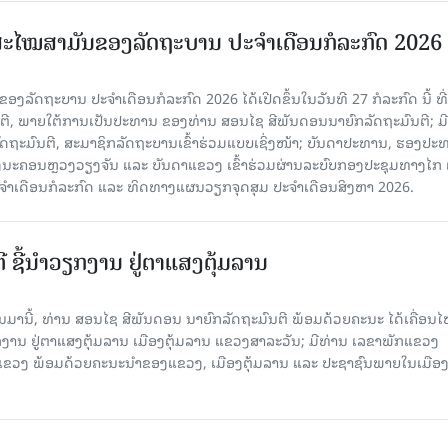
ະໄໝສາມັນຂອງລັດຖະບານ ປະຈໍາເດືອນກໍລະກົດ 2026
ລັດຖະບານ ປະຈຳເດືອນກໍລະກົດ 2026 ໄດ້ເປີດຂຶ້ນໃນວັນທີ 27 ກໍລະກົດ ນີ້ ທີ່
ຕີ, ພາຍໃຕ້ການເປັນປະທານ ຂອງທ່ານ ສອນໄຊ ສີພັນດອນນາຍົກລັດຖະມົນຕີ; ມີ
ຖະມົນຕີ, ສະມາຊິກລັດຖະບານເຂົ້າ​ຮ່ວມ​ແບບ​ເຊິ່ງ​ໜ້າ; ບັນດາປະທານ, ຮອງປະ
ະຄອນຫຼວງວຽງຈັນ ແລະ ບັນດາແຂວງ ເຂົ້າຮ່ວມຜ່ານລະບົບກອງປະຊຸມທາງໄກ ເ
ະຈຳເດືອນກໍລະກົດ ແລະ ທິດທາງແຜນວຽກຈຸດສຸມ ປະຈຳເດືອນສິງຫາ 2026.
ີ ຊີ້ນຳວຽກງານ ຢູ່ຕາແສງຕຸ້ມລານ
ານມານີ້, ທ່ານ ສອນໄຊ ສີພັນດອນ ນາຍົກລັດຖະມົນຕີ ພ້ອມດ້ວຍຄະນະ ໄດ້ເຄື່ອນ
ກງານ ຢູ່ຕາແສງຕຸ້ມລານ ເມືອງຕຸ້ມລານ ແຂວງສາລະວັນ; ມີທ່ານ ເລຂາພັກແຂວງ
ວງ ພ້ອມດ້ວຍຄະນະນຳຂອງແຂວງ, ເມືອງຕຸ້ມລານ ແລະ ປະຊາຊົນພາຍໃນເມືອງ