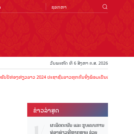
n
ວັນພະຫັດ ທີ 6 ສິງຫາ ຄ.ສ. 2026
ທ່ຽວລາວ 2024 ປະຊາຊົນລາວທຸກຄົນຈົ່ງພ້ອມເປັນເຈົ້າພາບທີ່ດີ ຕ້ອນຮັບນັກທ
ຂ່າວ​ລ່າ​ສຸດ
ຜະລິດຕະພັນ ແລະ ຮູບແບບການ
ທ່ອງທ່ຽວທີ່ຫຼາກຫຼາຍ ຊ່ວຍ