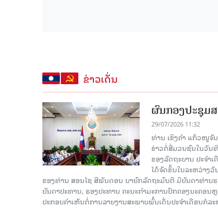
ຂ່າວເດັ່ນ
ຜົນກອງປະຊຸມສ
29/07/2026 11:32
ທ່ານ ເຂິງຄໍາ ແກ້ວໜູຈ
ຂ່າວຕໍ່ສື່ມວນຊົນໃນວັນ
ຂອງລັດຖະບານ ປະຈຳເດ
ໄດ້ຈັດຂຶ້ນໃນລະຫວ່າງວ
ຂອງທ່ານ ສອນໄຊ ສີພັນດອນ ນາຍົກລັດຖະມົນຕີ ມີບັນດາທ່ານຮອງ
ບັນດາປະທານ, ຮອງປະທານ ຄະນະກຳມະການປົກຄອງນະຄອນຫຼວງວຽ
ປະກອບຄຳເຫັນຕໍ່ການລາຍງານສະພາບພົ້ນເດັ່ນປະຈຳເດືອນກໍລະ