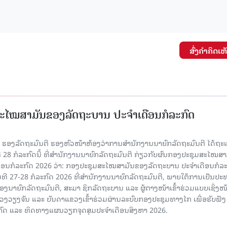
ສົ່ງຄໍາຄິດເຫ
ະໄໝສາມັນຂອງລັດຖະບານ ປະຈຳເດືອນກໍລະກົດ
ັນ ຮອງລັດຖະມົນຕີ ຮອງຫົວໜ້າຫ້ອງວ່າການສໍານັກງານນາຍົກລັດຖະມົນຕີ ໄດ້ຖະ
ທີ 28 ກໍລະກົດນີ້ ທີ່ສໍານັກງານນາຍົກລັດຖະມົນຕີ ກ່ຽວກັບຜົນກອງປະຊຸມສະໄໝສາ
ືອນກໍລະກົດ 2026 ວ່າ: ກອງປະຊຸມສະໄໝສາມັນຂອງລັດຖະບານ ປະຈຳເດືອນກໍລະ
ັນທີ 27-28 ກໍລະກົດ 2026 ທີ່ສໍານັກງານນາຍົກລັດຖະມົນຕີ, ພາຍໃຕ້ການເປັນປ
ນາຍົກລັດຖະມົນຕີ, ສະມາ ຊິກລັດຖະບານ ແລະ ຜູ້ຕາງໜ້າເຂົ້າຮ່ວມແບບເຊິ່ງໜ້
ງຈັນ ແລະ ບັນດາແຂວງເຂົ້າຮ່ວມຜ່ານລະບົບກອງປະຊຸມທາງໄກ ເພື່ອຮັບຟັງ
ກົດ ແລະ ທິດທາງແຜນວຽກຈຸດສຸມປະຈຳເດືອນສິງຫາ 2026.