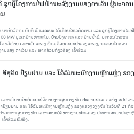
ຕີ ຊຸກຍູ້ໂຄງການໄຟຟ້າພະລັງງານແສງຕາເວັນ ຢູ່ນະຄອນ
ານ
 ນາຍົກລັດຖະ ມົນຕີ ພ້ອມຄະນະ ໄດ້ເຄື່ອນໄຫວຕິດຕາມ ແລະ ຊຸກຍູ້ໂຄງການໄຟຟ
0 MW ຢູ່ເຂດບ້ານທ່າສະໂນ, ບ້ານບຶງທະເລ ແລະ ບ້ານນໍ້າບໍ່, ນະຄອນໄກສອນ
ນ​ມາ, ໂດຍມີທ່ານ ເລຂາພັກແຂວງ ພ້ອມດ້ວຍຄະນະນຳຂອງແຂວງ, ນະຄອນໄກສອນ
ງານແສງ ຕາເວັນ ແລະ ພາກສ່ວນກ່ຽວຂ້ອງ ເຂົ້າຮ່ວມ.
ີສຸລິດ ຢ້ຽມຢາມ ແລະ ໂອ້ລົມພະນັກງານຫຼັກແຫຼ່ງ ຂອ
ິດ ເລຂາທິການໃຫຍ່ຄະນະບໍລິຫານງານສູນກາງພັກ ປະທານປະເທດແຫ່ງ ສປປ ລາ
ຢ້ຽມຢາມ ແລະ ໂອ້ລົມພະນັກງານຫຼັກແຫຼ່ງ ຂອງແຂວງວຽງຈັນ ໃນ​ວັນ​ທີ 21 ກໍ​ລະ​
ົມບັດ ກຳມະການສູນກາງພັກ ເລຂາຄະນະບໍລິຫານງານພັກແຂວງ ປະທານສະພາປະຊາຊົ
າ​ຮ່ວມ​ຮັບ​ຟັງ.