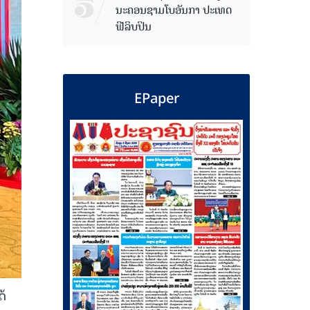
ນະຄອນຊາມໂບ​ອັນກາ ປະເທດ
ຟີລິບປິນ
EPaper
ດ້