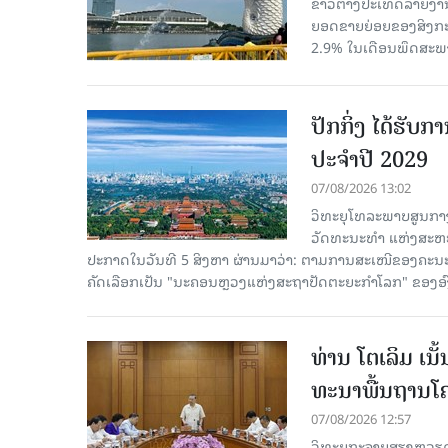
ຂ່າວຕ່າງປະເທດລາຍງານວ
ຍອດຂາຍຍ່ອຍຂອງສິງກະໂປ
2.9% ໃນເດືອນພຶດສະພ
ປັກກິ່ງ ໄດ້ຮັ
ປະຈຳປີ 2029
07/08/2026 13:02
ວິທະຍຸໂທລະພາບສູນກາງ
ວັດທະນະທຳ ແຫ່ງສະຫະປະ
ປະກາດໃນວັນທີ 5 ສິງຫາ ຜ່ານມາວ່າ: ຕາມການສະເໜີຂອງຄະນະ
ຄັດ​ເລືອກເປັນ "ນະຄອນຫຼວງແຫ່ງສະຖາປັດຕະຍະກຳໂລກ" ຂອງອ
ທ່ານ ໂຕ​ເລິມ ເນ
ທະ​ນາ​ພື້ນ​ຖານ​ໂ
07/08/2026 12:57
ວິທະຍຸກະຈາຍສຽງຫວຽດນາມລ