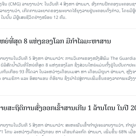
ີນ (CMG) ລາຍງານວ່າ: ໃນວັນທີ 4 ສິງ​ຫາ ຜ່ານມາ, ອົງການ​ປົກ​ຄອງນະຄອນຊ
ລາຍ​ງານວ່າ, ເກີດ​ການລະບາດ​ຂອງພະຍາດໄຂ້ຍຸງລາຍຢູ່ນະຄອນດັ່ງກ່າວ, ໂດຍມີຜູ້
, ໃນນັ້ນ ມີຜູ້ເສຍຊີວິດຢ່າງໜ້ອຍ 12 ຄົນ.
ທີ່ໃຫຍ່ທີ່ສຸດ 8 ແຫ່ງຂອງໂລກ ມີກຳໄລມະຫາສານ
າຍງານໃນວັນທີ 5 ສິງຫາ ຜ່ານມາວ່າ: ການວິເຄາະຂອງໜັງສືພິມ The Guardi
 ບໍລິສັດນ້ຳມັນທີ່ໃຫຍ່ທີ່ສຸດ 8 ແຫ່ງຂອງໂລກ ຊຶ່ງສ່ວນໃຫຍ່ແມ່ນຕັ້ງຢູ່ໃນບັນດາປ
ມກັນເກືອບ 93 ຕື້ໂດລາ ໃນລະຫວ່າງເດືອນເມສາ ຫາ ເດືອນມິຖຸນາ ຜ່ານມາ, ຫຼັງຈ
າເມຣິກາ ແລະ ອິສຣາແອນ ຕໍ່ອີຣານ ຊຶ່ງນຳໄປສູ່ການເພີ່ມຂຶ້ນຂອງລາຄາພະລັງ
ຍສະຖິຕິການສົ່ງອອກເຂົ້າສານເກີນ 1 ລ້ານໂຕນ ໃນປີ 
ຍງານໃນວັນທີ 5 ສິງຫາ ຜ່ານມາວ່າ: ສະຫະພັນເຂົ້າກຳປູເຈຍລາຍງານວ່າ, ກໍາປູເ
471 ໂຕນ ລະຫວ່າງເດືອນມັງກອນ ຫາ ເດືອນກໍລະກົດ ຜ່ານມາ, ເພີ່ມຂຶ້ນ 68% ເມື