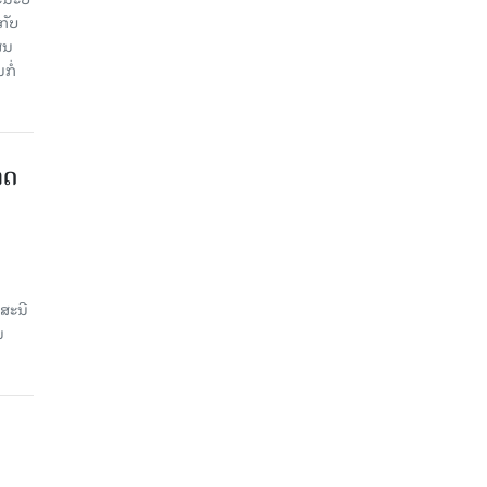
ັບ​
ູນ​
ໍ່​
າດ
ສະນີ
ນ