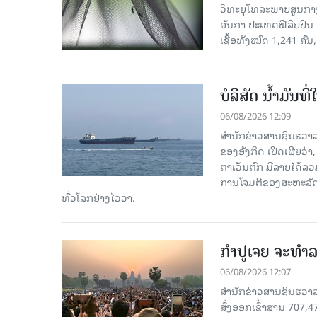
ວິທະຍຸໂທລະພາບສູນກາງຈ
ອັນກາ ປະເທດຟີລິບປິນ 
ເຊື້ອ​ທັງ​ໝົດ 1,241 ຄົນ
ບໍລິສັດ ນ້ຳມັນ
06/08/2026 12:09
ສຳນັກຂ່າວສານຊິນຮວາລ
ຂອງອັງກິດ ເປີດເຜີຍວ່າ,
ຕາເວັນຕົກ ມີລາຍໄດ້ລວ
ການໂຈມຕີຂອງສະຫະລັດ ອ
ທົ່ວໂລກຢ່າງໄວວາ.
ກຳປູເຈຍ ຈະທຳລາ
06/08/2026 12:07
ສຳນັກຂ່າວສານຊິນຮວາລາ
ສົ່ງອອກເຂົ້າສານ 707,