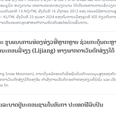
​ກອມ​ມູ​ນິດ ຫວຽດ​ນາມ ປະ​ທານ​ປະ​ເທດຫວຽດ​ນາມ ໄດ້​ເປັນ​ປະ​ທານ​ການ​ເຮັດ​ວຽກ​ກ
ບັດ​ມະ​ຕິ​ເລກ​ທີ 13-NQ/TW, ລົງວັນ​ທີ 16 ມັງ​ກອນ 2012 ຂອງ ຄະ​ນະ​ບໍ​ລິ​ຫານ​ງານ​ສ
– KL/TW, ​ລົງວັນ​ທີ 23 ກຸມ​ພາ 2024 ຂອງ​ກົມ​ການ​ເມື​ອງ​ຊຸດ​ທີ XIII ກ່ຽວ​ກັບ​ການກ
າຍ​ເປັນ​ປະ​ເທດ​ອຸດ​ສາ​ຫະ​ກຳ​ຕາມ​ທິດ​ທັນ​ສະ​ໄໝ​ໂດຍ​ພື້ນ​ຖານ.
ະ ຮູບແບບການທ່ອງທ່ຽວທີ່ຫຼາກຫຼາຍ ຊ່ວຍກະຕຸ້ນຕະຫຼ
ນະຄອນລີ່ຈຽງ (Lijiang) ທາງພາກຕາເວັນຕົກສ່ຽງໃຕ້
Yulong Snow Mountain), ການນັ່ງເຮລິຄອບເຕີເພື່ອຊົມທິວທັດແບບມຸມສູງຂອງທັດ
ວັນຕົກສ່ຽງໃຕ້ຂອງຈີນ ກຳລັງກາຍເປັນກິດຈະກຳທ່ອງທ່ຽວທີ່ນິຍົມ ແລະ ເປັ
ລະ ໄກ.
ຍລະບາດຢູ່ນະຄອນຊາມໂບ​ອັນກາ ປະເທດຟີລິບປິນ