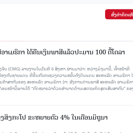
ສົ່ງຄໍາຄິດເຫ
ອາເມຣິກາ ໄດ້ຄືນເງິນພາສີແລ້ວປະມານ 100 ຕື້ໂດລາ
ນ (CMG) ລາຍງານໃນວັນທີ 6 ສິງຫາ ຜ່ານມາວ່າ: ຫວ່າງມໍ່ໆມານີ້, ເຈົ້າໜ້າທີ່
ປ້ອງກັນຊາຍແດນ ທີ່ຂຶ້ນກັບກະຊວງຄວາມໝັ້ນຄົງດິນແດນ ສະຫະລັດ ອາເມຣິກາ ໄ
ນຄ້າສາກົນຂອງ ສະຫະລັດ ອາເມຣິກາ ວ່າ: ອົງການດ່ານພາສີ ສະຫະລັດ ອາເມຣິກາ
ບກ່ອນໜ້ານີ້ພາຍໃຕ້ “ກົດໝາຍວ່າດ້ວຍອຳນາດດ້ານເສດຖະກິດສຸກເສີນສາກົນ” ຂອ
ງສິງກະໂປ ຂະຫຍາຍຕົວ 4% ໃນເດືອນມິຖຸນາ