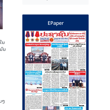
EPaper
ຳໃນ
ມົນ
່ນໆ