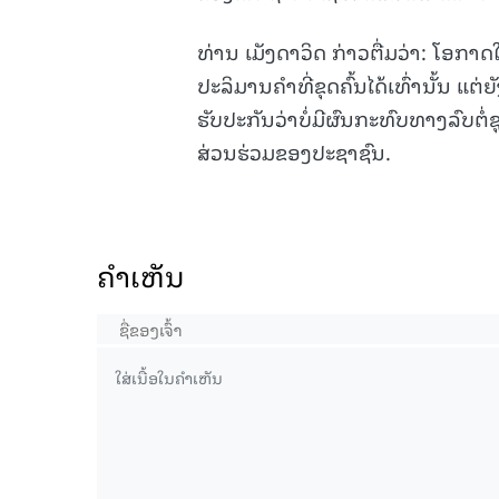
ທ່ານ ເມັງດາວິດ ກ່າວຕື່ມວ່າ: ໂອກ
ປະລິມານຄຳທີ່ຂຸດຄົ້ນໄດ້ເທົ່ານັ້ນ ແຕ
ຮັບປະກັນວ່າບໍ່ມີຜົນກະທົບທາງລົບຕ
ສ່ວນຮ່ວມຂອງປະຊາຊົນ.
ຄໍາເຫັນ