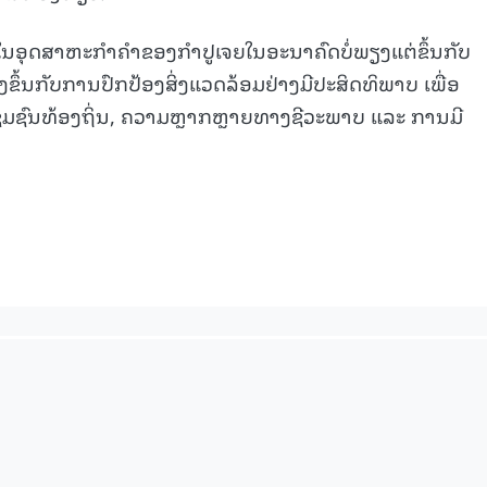
15.040(07-08-20
າດໃນອຸດສາຫະກຳຄຳຂອງກຳປູເຈຍໃນອະນາຄົດບໍ່ພຽງແຕ່ຂຶ້ນກັບ
່ຍັງຂຶ້ນກັບການປົກປ້ອງສິ່ງແວດລ້ອມຢ່າງມີປະສິດທິພາບ ເພື່ອ
ໍ່ຊຸມຊົນທ້ອງຖິ່ນ, ຄວາມຫຼາກຫຼາຍທາງຊີວະພາບ ແລະ ການມີ