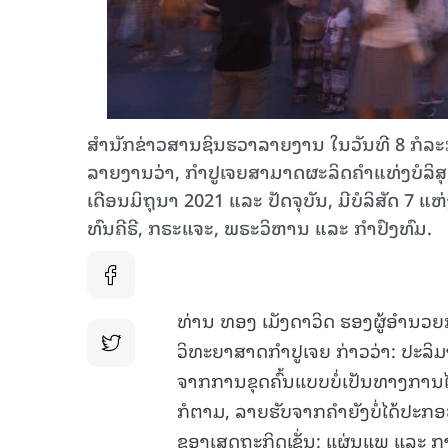
ສຳນັກຂ່າວສານຊິນຮວາລາຍງານ ໃນວັນທີ 8 ກໍລະກ
ລາຍງານວ່າ, ກຳປູເຈຍສາມາດຜະລິດຄຳແທ່ງບໍລິສຸ
ເດືອນມິຖຸນາ 2021 ແລະ ປັດຈຸບັນ, ມີບໍລິສັດ 7
ທົນຄີຣີ, ກຣະແຈະ, ພຣະວິຫານ ແລະ ກຳປົງທົມ.
ທ່ານ ທອງ ເມັງດາວິດ ຮອງຜູ້ອຳນວ
ວິທະຍາສາດກຳປູເຈຍ ກ່າວວ່າ: ປະລິມາ
ຈາກການຂຸດຄົ້ນແບບບໍ່ເປັນທາງການໄປ
ກໍຕາມ, ລາຍຮັບຈາກຄຳຍັງບໍ່ໄດ້ປະກອ
ຂອງເສດຖະກິດເຊັ່ນ: ແຜ່ນແພ ແລະ ກ