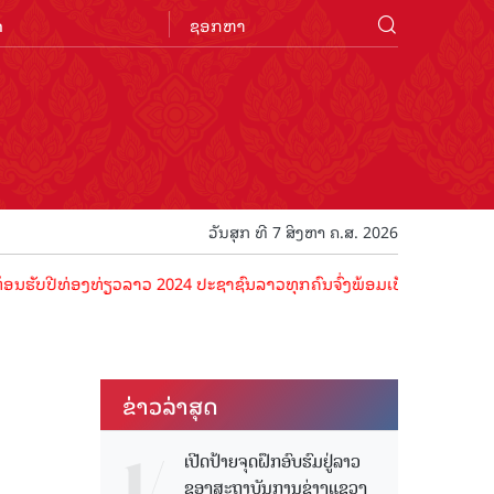
n
ວັນສຸກ ທີ 7 ສິງຫາ ຄ.ສ. 2026
ທ່ອງທ່ຽວລາວ 2024 ປະຊາຊົນລາວທຸກຄົນຈົ່ງພ້ອມເປັນເຈົ້າພາບທີ່ດີ ຕ້ອນຮັບ
ຂ່າວ​ລ່າ​ສຸດ
ເປີດປ້າຍຈຸດຝຶກອົບຮົມຢູ່ລາວ
ຂອງສະຖາບັນການຊ່າງແຂວງ