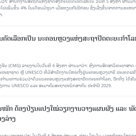
່າ: ສຳນັກງານສະຖິຕິແຫ່ງຊາດສິງກະໂປໄດ້ເປີດເຜີຍໃນ ວັນທີ 5 ສິງຫາ ຜ່ານມາວ
ເພີ່ມຂຶ້ນ 4% ໃນເດືອນມິຖຸນາ ເມື່ອທຽບກັບປີກ່ອນ ຊຶ່ງເລັ່ງຂຶ້ນຈາກການຂະຫຍ
າ.
ບການຄັດເລືອກເປັນ ນະຄອນຫຼວງແຫ່ງສະຖາປັດຕະຍະກຳໂລ
ຈີນ (CMG) ລາຍງານໃນວັນທີ 6 ສິງຫາ ຜ່ານມາວ່າ: ອົງການສຶກສາວິທະຍາສາດ
ຊາຊາດ ຫຼື UNESCO ທີ່ມີສຳນັກງານໃຫຍ່ຕັ້ງຢູ່ນະຄອນ​ຫຼວງປາຣີ ປະເທດຝຣັ່ງ
ກຳມະການຮ່ວມວ່າດ້ວຍນະຄອນຫຼວງແຫ່ງສະຖາປັດຕະຍະກຳໂລກ, ປັກກິ່ງ ໄດ້ຮັ
ົງການ UNESCO ແລະ ສະມາ​ຄົມສະຖາປະນິກສາກົນ ປະຈຳປີ 2029.
ັ້ນໜັກ ຕ້ອງ​ປ່ຽນ​ແປງ​ໃໝ່​ວຽກ​ງານ​ວາງ​ແຜນ​ຜັງ ແລະ ​ພັດ
ຄງ​ລ່າງ
າຍງານວ່າ: ໃນ​ວັນ​ທີ 6 ສິງ​ຫາ ຜ່ານມາ, ທ່ານ ໂຕ​ເລິມ ເລ​ຂາ​ທິ​ການ​ໃຫຍ່​ຄະ​ນ