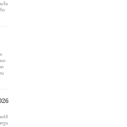
າມໂບ​
ຕິດ
an
ະເທດ
າກ
ງານ
2026
ຈຍໄດ້
່ອທຽບ