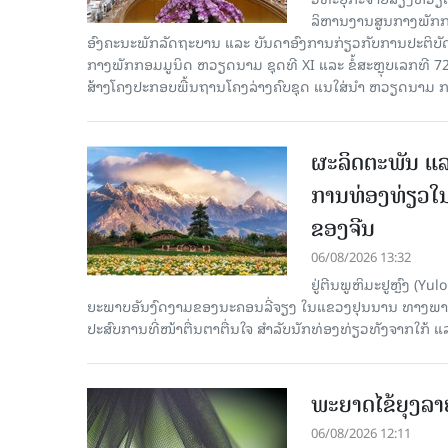
ລິ​ຫານ​ງານ​ສູນ​ກາງ​ພັກ
ອົງ​ຄະ​ນະ​ພັກ​ລັດ​ຖະ​ບານ ແລະ ບັນ​ດາ​ອົງ​ການ​ກ່ຽວ​ກັບ​ການ​ປະ​ຕິ​
ກາງ​ພັກ​ກອມ​ມູ​ນິດ ຫວຽດ​ນາມ ຊຸດ​ທີ XI ແລະ ຂໍ້​ສະ​ຫຼຸບ​ເລກ​ທີ 72
ສ້າງ​ໂຄງ​ປະ​ກອບ​ພື້ນ​ຖານ​ໂຄງ​ລ່າງຄົບ​ຊຸດ ແນ​ໃສ່​ນຳ ຫວຽດ​ນາມ ກ
ຜະລິດຕະພັນ ແລ
ການທ່ອງທ່ຽວໃນ
ຂອງຈີນ
06/08/2026 13:32
ຢູ່ຕີນພູຫິມະຢູຫຼົງ (
ຍະພາບອັນງົດງາມຂອງນະຄອນລີ່ຈຽງ ໃນແຂວງຢຸນນານ ທາງພາກຕາເ
ປະສົບການທີ່ໜ້າຕື່ນຕາຕື່ນໃຈ ສຳລັບນັກທ່ອງທ່ຽວທັງຈາກໃກ້ ແ
ພະຍາດໄຂ້ຍຸງລາ
06/08/2026 12:11