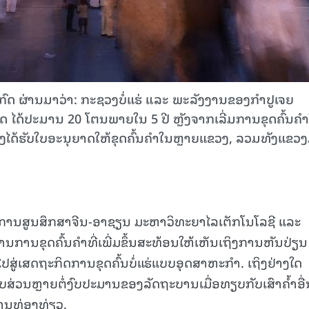
ົດ ຜ່ານມາວ່າ: ກະຊວງບໍ່ແຮ່ ແລະ ພະລັງງານຂອງກຳປູເຈຍ
ດ ໄດ້ປະມານ 20 ໂຕນພາຍໃນ 5 ປີ ຫຼັງຈາກເລີ່ມການຂຸດຄົ້ນຄ
 ແຫ່ງໄດ້ຮັບໃບອະນຸຍາດໃຫ້ຂຸດຄົ້ນຄຳໃນຫຼາຍແຂວງ, ລວມທັງແຂວງ
ຍການສູນສຶກສາຈີນ-ອາຊຽນ ມະຫາວິທະຍາໄລເຕັກໂນໂລຊີ ແລະ
ນການຂຸດຄົ້ນຄໍາທີ່ເພີ່ມຂຶ້ນສະທ້ອນໃຫ້ເຫັນເຖິງການຫັນປ່ຽນ
ສູ່ເສດຖະກິດການຂຸດຄົ້ນບໍ່ແຮ່ແບບອຸດສາຫະກຳ. ເຖິງຢ່າງໃດ
ບສ່ວນຫຼາຍຕໍ່ງົບປະມານຂອງລັດຖະບານເມື່ອທຽບກັບເສົາຄ້ຳອື
ານທ່ອງທ່ຽວ.