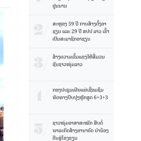
ຢູນນານ
ສະຫຼອງ 59 ປີ ການສ້າງຕັ້ງອາ
ຊຽນ ແລະ 29 ປີ ສປປ ລາວ ເຂົ້າ
ເປັນສະມາຊິກອາຊຽນ
ສ້າງຄວາມເຂັ້ມແຂງໃຫ້ສື່ມວນ
ຊົນຊາວໜຸ່ມລາວ
ກອງປະຊຸມເຜີຍແຜ່ເຊື່ອມຊຶມ
ທິດທາງປັບປຸງຫຼັກສູດ 6+3+3
ຊາວໜຸ່ມອາສາສະໝັກ ສືບຕໍ່
ພາລະກິດສ້າງອານາຄົດ ນໍານ້ອງ
ຄືນສູ່ໂຮງຮຽນ