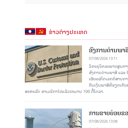
ຂ່າວຕ່າງປະເທດ
ອົງການດ່ານພາສີ
07/08/2026 13:11
ວິທະຍຸໂທລະພາບສູນກາງຈີ
ອົງການດ່ານພາສີ ແລະ 
ເຜີຍແຜ່ໂຕເລກຕໍ່ສານກາ
ຄືນເງິນພາສີທີ່ຮຽກເກັ
ສະຫະລັດ ອາເມຣິກາໄປແລ້ວປະມານ 100 ຕື້ໂດລາ.
ການຂາຍຍ່ອຍຂອ
07/08/2026 13:08