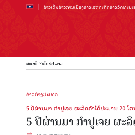
ຂ່າວເດັ່ນ
ຂ່າວການເມືອງ
ຂ່າວເສດຖະກິດ
ຂ່າວວັດທະນະທ
ສະເໜີ
ພັກປປ ລາວ
ຂ່າວຕ່າງປະເທດ
5 ປີຜ່ານມາ ກຳປູເຈຍ ຜະລິດຄຳໄດ້ປະມານ 20 ໂຕ
5 ປີຜ່ານມາ ກຳປູເຈຍ ຜະລ