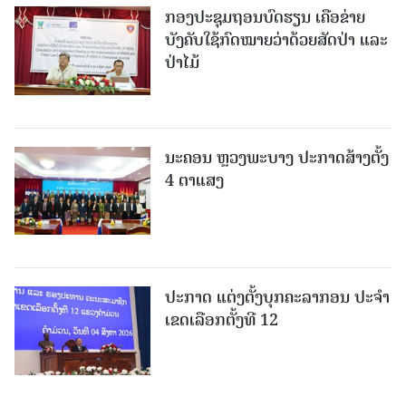
ກອງປະຊຸມຖອນບົດຮຽນ ເຄືອຂ່າຍ
ບັງຄັບໃຊ້ກົດໝາຍວ່າດ້ວຍສັດປ່າ ແລະ
ປ່າໄມ້
ນະຄອນ ຫຼວງພະບາງ ປະ​ກາດ​ສ້າງ​ຕັ້ງ
4 ຕາແສງ
ປະກາດ ແຕ່ງຕັ້ງບຸກຄະລາກອນ ປະຈໍາ
ເຂດເລືອກຕັ້ງທີ 12