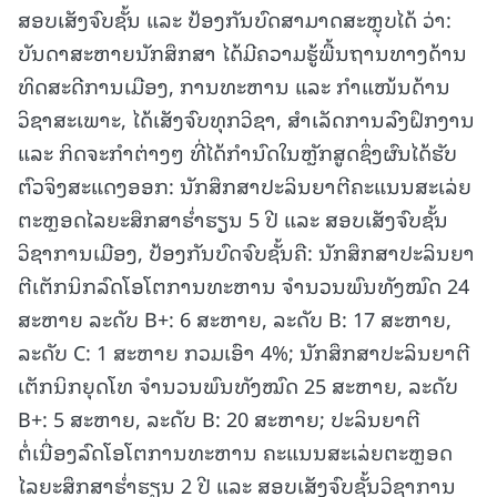
ສອບເສັງຈົບຊັ້ນ ແລະ ປ້ອງກັນບົດສາມາດສະຫຼຸບໄດ້ ວ່າ:
ບັນດາສະຫາຍນັກສຶກສາ ໄດ້ມີຄວາມຮູ້ພື້ນຖານທາງດ້ານ
ທິດສະດີການເມືອງ, ການທະຫານ ແລະ ກຳແໜ້ນດ້ານ
ວິຊາສະເພາະ, ໄດ້ເສັງຈົບທຸກວິຊາ, ສຳເລັດການລົງຝຶກງານ
ແລະ ກິດຈະກຳຕ່າງໆ ທີ່ໄດ້ກຳນົດໃນຫຼັກສູດຊຶ່ງຜົນໄດ້ຮັບ
ຕົວຈິງສະແດງອອກ: ນັກສຶກສາປະລິນຍາຕີຄະແນນສະເລ່ຍ
ຕະຫຼອດໄລຍະສຶກສາຮໍ່າຮຽນ 5 ປີ ແລະ ສອບເສັງຈົບຊັ້ນ
ວິຊາການເມືອງ, ປ້ອງກັນບົດຈົບຊັ້ນຄື: ນັກສຶກສາປະລິນຍາ
ຕີເຕັກນິກລົດໂອໂຕການທະຫານ ຈໍານວນພົນທັງໝົດ 24
ສະຫາຍ ລະດັບ B+: 6 ສະຫາຍ, ລະດັບ B: 17 ສະຫາຍ,
ລະດັບ C: 1 ສະຫາຍ ກວມເອົາ 4%; ນັກສຶກສາປະລິນຍາຕີ
ເຕັກນິກຍຸດໂທ ຈໍານວນພົນທັງໝົດ 25 ສະຫາຍ, ລະດັບ
B+: 5 ສະຫາຍ, ລະດັບ B: 20 ສະຫາຍ; ປະລິນຍາຕີ
ຕໍ່ເນື່ອງລົດໂອໂຕການທະຫານ ຄະແນນສະເລ່ຍຕະຫຼອດ
ໄລຍະສຶກສາຮໍ່າຮຽນ 2 ປີ ແລະ ສອບເສັງຈົບຊັ້ນວິຊາການ