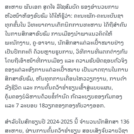
ສະຫາຍ ພັນເອກ ສຸດໃຈ ລືໄຊສົມບັດ ຮອງອໍານວຍການ
ຫົວໜ້າຫ້ອງອົບຮົມ ໄດ້ໃຫ້ຮູ້ວ່າ: ຄະນະພັກ-ຄະນະບັນຊາ
ທຸກຂັ້ນໃນ ວິທະຍາຄານເຕັກນິກການທະຫານ ໄດ້ຖືສໍາຄັນ
ໃນການສຶກສາອົບຮົມ ການເມືອງນໍາພາແນວຄິດໃຫ້
ພະນັກງານ, ຄູ-ອາຈານ, ນັກສຶກສາແຕ່ລະເປົ້າໝາຍຢ່າງ
ເປັນປົກກະຕິ ດ້ວຍຫຼາຍຮູບການ, ວິທີການທີ່ແຕກຕ່າງກັນ
ໂດຍຖືເອົາໜ້າທີ່ການເມືອງ ແລະ ຄວາມຮັບຜິດຊອບຕົວຈິງ
ຂອງແຕ່ລະອົງການແຕ່ລະເປົ້າໝາຍ ເປັນມາດຖານໃນການ
ສຶກສາອົບຮົມ, ຫັນທຸກການເຄື່ອນໄຫວວຽກງານ, ການດໍາ
ລົງຊີວິດ ແລະ ການຄົ້ນຄວ້າຮໍ່າຮຽນເຂົ້າສູ່ແບບແຜນ,
ຄຸ້ມຄອງບໍລິຫານດ້ວຍຂໍ້ກຳນົດ ກົດລະບຽບຂອງກົມກອງ
ແລະ 7 ລະບອບ 18ວຽກຂອງກອງທັບວາງອອກ.
ສຳລັບໃນສົກຮຽນປີ 2024-2025 ນີ້ ຈຳນວນນັກສຶກສາ 136
ສະຫາຍ, ຜ່ານການຄົ້ນຄວ້າຮໍ່າຮຽນ ສອບເສັງຈົບລາຍວິຊາ