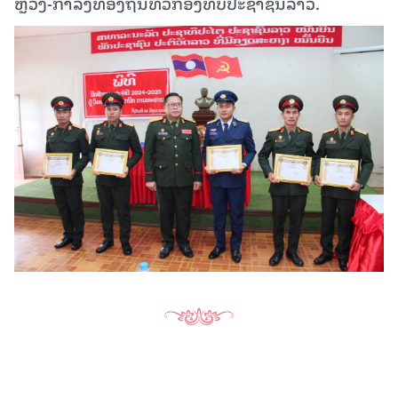
ຫຼວງ-ກຳລັງທ້ອງຖິ່ນທົ່ວກອງທັບປະຊາຊົນລາວ.