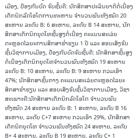
ເມືອງ, ປ້ອງກັນບົດ ຈົບຊັ້ນຄື: ນັກສຶກສາປະລິນຍາຕິຕໍ່ເນື່ອງ
ເຕັກນິກລົດໂອໂຕການທະຫານ ຈໍານວນພົນທັງໝົດ 20
ສະຫາຍ ລະດັບ B: 6 ສະຫາຍ, ລະດັບ B 14 ສະຫາຍ, ນັກ
ສຶກສາເຕັກນິກຍຸດໂທຊັ້ນສູງຕໍ່ເນື່ອງ ຄະແນນສະເລ່ຍ
ຕະຫຼອດໄລຍະການສຶກສາຮໍ່າຮຽນ 1 ປີ ແລະ ສອບເສັງຈົບ
ຊັ້ນວິຊາການເມືອງ, ປ້ອງກັນບົດຈົບຊັ້ນຄື: ນັກສຶກສາຊັ້ນສູງ
ຕໍ່ເນື່ອງເຕັກນິກຍຸດໂທຈໍານວນພົນທັງໝົດ 19 ສະຫາຍ
ລະດັບ B: 10 ສະຫາຍ, ລະດັບ B: 9 ສະຫາຍ ກວມເອົາ
47%; ນັກສຶກສາຊັ້ນກາງ ຄະແນນສະເລ່ຍຕະຫຼອດໄລຍະ
ສຶກສາຮໍ່າຮຽນ ແລະ ສອບເສັງຈົບຊັ້ນວິຊາການເມືອງ, ວິຊາ
ສະເພາະຄື:ນັກສຶກສາເຕັກນິກລົດໂອໂຕ ຈໍານວນພົນ
ທັງໝົດ 24 ສະຫາຍ ລະດັບ B: 1 ສະຫາຍ, ລະດັບ B 16
ສະຫາຍ, ລະດັບ C+7 ສະຫາຍ ກວມເອົາ 29%, ນັກສຶກສາ
ເຕັກນິກຍຸດໂທ ຈໍານວນພົນທັງໝົດ 24 ສະຫາຍ, ລະດັບ
B+ 4 ສະຫາຍ, ລະດັບ B 19 ສະຫາຍ, ລະດັບ C+ 1