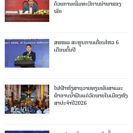
ດ້ວຍການເພີ່ມທະວີການນຳພາຂອງ
ພັກ
ສທໜລ ສະຫຼຸບການເຄື່ອນໄຫວ 6
ເດືອນຕົ້ນປີ
ໄຟຟ້າຫົງສາຖວາຍທຽນພັນສາແລະ
ຜ້າອາບນໍ້າຝົນແດ່ວັດພາຍໃນເມືອງຫົງ
ສາປະຈໍາປີ2026