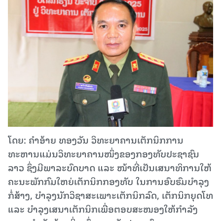
ໂດຍ: ຄຳອ້າຍ ທອງວັນ ວິທະຍາຄານເຕັກນິກການ
ທະຫານແມ່ນວິທະຍາຄານໜຶ່ງຂອງກອງທັບປະຊາຊົນ
ລາວ ຊຶ່ງມີພາລະບົດບາດ ແລະ ໜ້າທີ່ເປັນເສນາທິການໃຫ້
ຄະນະພັກກົມໃຫຍ່ເຕັກນິກກອງທັບ ໃນການອົບຮົມບຳລຸງ
ກໍ່ສ້າງ, ບຳລຸງນັກວິຊາສະເພາະເຕັກນິກລົດ, ເຕັກນິກຍຸດໂທ
ແລະ ບຳລຸງເສນາເຕັກນິກເພື່ອຕອບສະໜອງໃຫ້ກຳລັງ