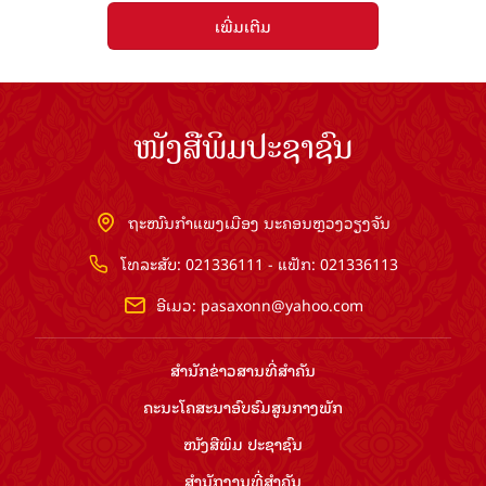
ເພີ່ມເຕີມ
ໜັງສືພິມປະຊາຊົນ
ຖະໜົນກຳແພງເມືອງ ນະຄອນຫຼວງວຽງຈັນ
ໂທລະສັບ: 021336111 - ແຟັກ: 021336113
ອີເມວ:
pasaxonn@yahoo.com
ສຳ​ນັກ​ຂ່າວ​ສານ​ທີ່​ສຳ​ຄັນ​
ຄະນະໂຄສະນາອົບຮົມ​ສູນ​ກາງ​ພັກ
ໜັງສືພິມ ປະ​ຊາ​ຊົນ
ສຳ​ນັກ​ງານ​ທີ່​ສຳ​ຄັນ