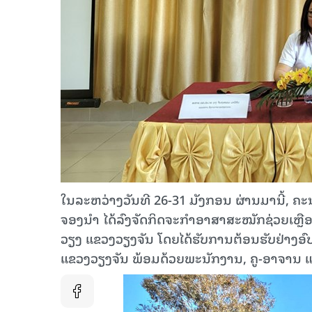
ໃນລະຫວ່າງວັນທີ 26-31 ມັງກອນ ຜ່ານມານີ້, ຄ
ຈອງນຳ ໄດ້ລົງຈັດກິດຈະກຳອາສາສະໝັກຊ່ວຍເຫຼືອ
ວຽງ ແຂວງວຽງຈັນ ໂດຍໄດ້ຮັບການຕ້ອນຮັບຢ່າງອ
ແຂວງວຽງຈັນ ພ້ອມດ້ວຍພະນັກງານ, ຄູ-ອາຈານ 