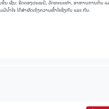
ງຫຼາຍຂຶ້ນ ເຊັ່ນ: ຮີດຄອງປະເພນີ, ວັດທະນະທຳ, ອາຫານການກິນ ແ
ມມີນໍ້າໃຈ ໄດ້ສຳຜັດເຖິງຄວາມເຂົ້າໃຈຊຶ່ງກັນ ແລະ ກັນ.