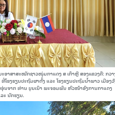
ະນະອາສາສະໝັກຊາວໜຸ່ມກາແດງ ສ ເກົາຫຼີ ສອງແຂວງຄື: ກວາງ
 ທີ່ໂຮງຮຽນປະຖົມຜາຕັ້ງ ແລະ ໂຮງຮຽນປະຖົມນ້ຳພາວ ເມືອງວັ
ົບອຸ່ນຈາກ ທ່ານ ບຸນເນົາ ພະຈອມພົນ ຫົວໜ້າອົງການກາແດງ
ແລະ ນັກຮຽນ.