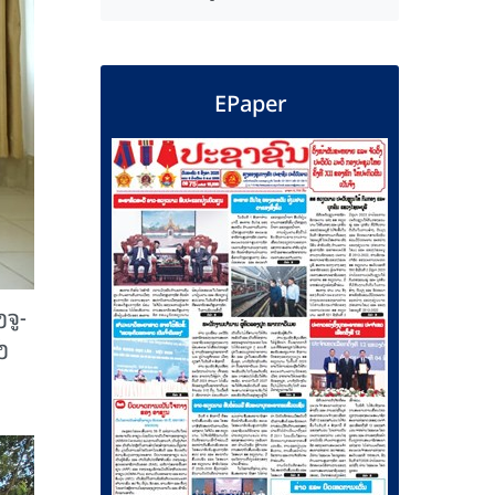
EPaper
ຈູ-
ງ