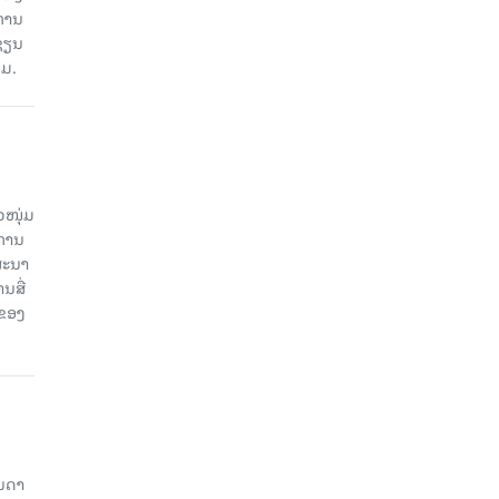
ງການ
ຊຽນ
ວມ.
ວໜຸ່ມ
ະການ
ສະນາ
ນສື່
ບຂອງ
ັນດາ