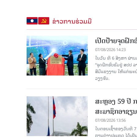
ຂ່າວການຮ່ວມມື
ເປີດປ້າຍຈຸດຝຶ
07/08/2026 14:23
ໃນວັນ ທີ 6 ສິງຫາ ຜ່າ
“ຈຸດຝຶກອົບຮົມຢູ່ ສປປ
ສີມືແຮງງານ ໃຫ້ແກ່ພ
ວຽງຈັນ.
ສະຫຼອງ 59 ປີ ກ
ສະມາຊິກອາຊຽນ
07/08/2026 13:56
ໃນຕອນເຊົ້າຂອງວັນທີ 
ການຕ່າງປະເທດ ໄດ້ເປັນປ