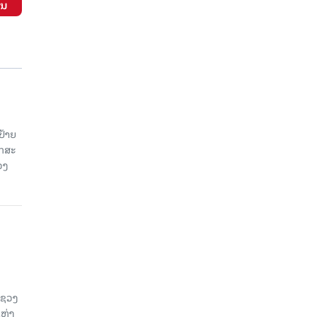
ັນ
ປ້າຍ
ັກສະ
ວງ
ະຊວງ
ແຫ່ງ