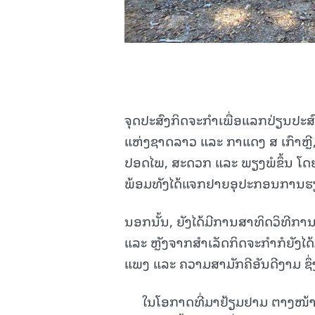
ຈຸດປະສົງກິດຈະກຳເພື່ອແລກປ່ຽນປະ
ແຫ່ງຊາດລາວ ແລະ ກາແດງ ສ ເກົາຫຼ
ປອດໄພ, ສະດວກ ແລະ ພຽງພໍຂຶ້ນ ໂດ
ພ້ອມທັງໄດ້ແຈກຢາຍອຸປະກອນການຮຽ
ນອກນັ້ນ, ຍັງໄດ້ມີການສາທິດວິທີ
ແລະ ຫຼັງຈາກສຳເລັດກິດຈະກຳກໍຍັງໄດ້
ແພງ ແລະ ຄວາມສາມັກຄີອັນດີງາມ ຊຶ່
ໃນໂອກາດທີ່ມາຢ້ຽມຢາມ ຕາງໜ້າຄະ