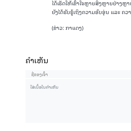
ໄດ້ເຮັດໃຫ້ເຂົ້າໃຈຫຼາຍສິ່ງຫຼາຍຢ່າ
ຍັງໄດ້ຮັບຮູ້ເຖິງຄວາມອົບອຸ່ນ ແລະ ຄວາ
(ຂ່າວ: ກາແດງ)
ຄໍາເຫັນ