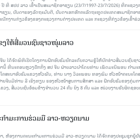
 ປີ ທີ່ ສປປ ລາວ ເຂົ້າເປັນສະມາຊິກອາຊຽນ (23/7/1997-23/7/2026) ທີ່ກະຊວ
ົມອາຊຽນ, ບັນດາຮອງລັດຖະມົນຕີ, ບັນດາເອກອັກຄະລັດຖະທູດປະເທດສະມາຊິກອາ
ະນັກງານກ່ຽວຂ້ອງຂອງກະຊວງການຕ່າງປະເທດ ແລະ ກະຊວງທີ່ກ່ຽວຂ້ອງເຂົ້າຮ່
ແຂງໃຫ້ສື່ມວນຊົນຊາວໜຸ່ມລາວ
ນ ໄດ້ຈັດພິທີເປີດໂຄງການຝຶກອົບຮົມຍົກລະດັບຄວາມຮູ້ໃຫ້ນັກຂ່າວສື່ມວນຊົນຊາ
ງຫານີ້ ທີ່ນະຄອນຫຼວງປັກກິ່ງ ສປ ຈີນ ຝ່າຍລາວນໍາໂດຍທ່ານ ເພັດມະນີພອນ ກຳມ
ໂຄສະນາອົບຮົມແຂວງຫົວພັນ, ທ່ານ ນາງ ວິລະພອນ ທອງພິມ ຫົວໜ້າຄະນະໂຄ
ຝ່າຍຈີນມີທ່ານ ລີ ເຮິງທຽນ ຮອງຫົວໜ້າສູນການສຶກສາ ແລະ ຝຶກອົບຮົມຂອງກຸ່ມກາ
ຂວງ, ສື່ມວນຊົນອ້ອມຂ້າງຈຳນວນ 24 ຄົນ ຍິງ 8 ຄົນ ແລະ ໜ່ວຍງານຮັບຜິດຊອ
ະກຳມະການຮ່ວມມື ລາວ-ຫວຽດນາມ
ນມາ, ຫ້ອງການຄະນະກຳມະການຮ່ວມມື ລາວ-ຫວຽດນາມ ໄດ້ຈັດກອງປະຊຸມຊຸກຍູ້ບ