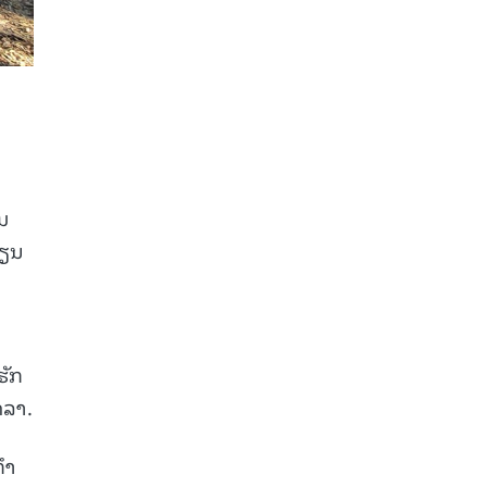
ມ
ຮຽນ
ຮັກ
ດລາ.
ກຳ