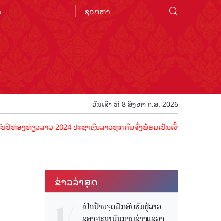
n
ວັນເສົາ ທີ 8 ສິງຫາ ຄ.ສ. 2026
່ຽວລາວ 2024 ປະຊາຊົນລາວທຸກຄົນຈົ່ງພ້ອມເປັນເຈົ້າພາບທີ່ດີ ຕ້ອນຮັບນັກທ່
ຂ່າວ​ລ່າ​ສຸດ
ເປີດປ້າຍຈຸດຝຶກອົບຮົມຢູ່ລາວ
ຂອງສະຖາບັນການຊ່າງແຂວງ