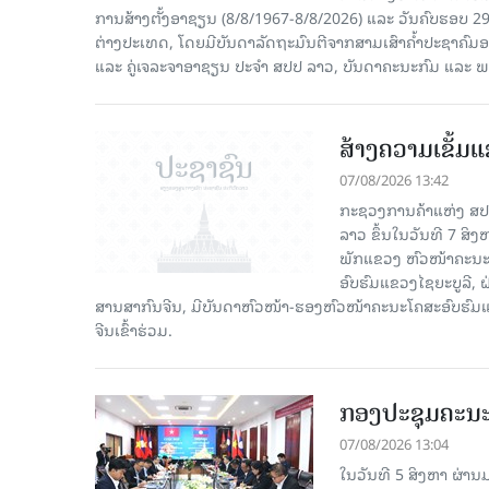
ການສ້າງຕັ້ງອາຊຽນ (8/8/1967-8/8/2026) ແລະ ວັນຄົບຮອບ 29
ຕ່າງປະເທດ, ໂດຍມີບັນດາລັດຖະມົນຕີຈາກສາມເສົາຄໍ້າປະຊາຄ
ແລະ ຄູ່ເຈລະຈາອາຊຽນ ປະຈຳ ສປປ ລາວ, ບັນດາຄະນະກົມ ແລະ ພ
ສ້າງຄວາມເຂັ້ມ
07/08/2026 13:42
ກະຊວງການຄ້າແຫ່ງ ສປຈີ
ລາວ ຂຶ້ນໃນວັນທີ 7 ສິ
ພັກແຂວງ ຫົວໜ້າຄະນະ
ອົບຮົມແຂວງໄຊຍະບູລີ, 
ສານສາກົນຈີນ, ມີບັນດາຫົວໜ້າ-ຮອງຫົວໜ້າຄະນະໂຄສະອົບຮົມແ
ຈີນເຂົ້າຮ່ວມ.
ກອງປະຊຸມຄະນ
07/08/2026 13:04
ໃນວັນທີ 5 ສິງຫາ ຜ່າ