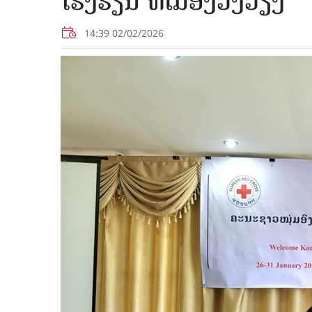
ໂຮງຮຽນ ທີ່ເມືອງວັງວຽງ
14:39 02/02/2026