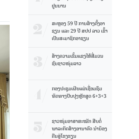
ຢູນນານ
ສະຫຼອງ 59 ປີ ການສ້າງຕັ້ງອາ
ຊຽນ ແລະ 29 ປີ ສປປ ລາວ ເຂົ້າ
ເປັນສະມາຊິກອາຊຽນ
ສ້າງຄວາມເຂັ້ມແຂງໃຫ້ສື່ມວນ
ຊົນຊາວໜຸ່ມລາວ
ກອງປະຊຸມເຜີຍແຜ່ເຊື່ອມຊຶມ
ທິດທາງປັບປຸງຫຼັກສູດ 6+3+3
ຊາວໜຸ່ມອາສາສະໝັກ ສືບຕໍ່
ພາລະກິດສ້າງອານາຄົດ ນໍານ້ອງ
ຄືນສູ່ໂຮງຮຽນ