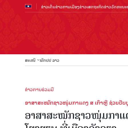
ຂ່າວເດັ່ນ
ຂ່າວການເມືອງ
ຂ່າວເສດຖະກິດ
ຂ່າວວັດທະນະທ
ສະເໜີ
ພັກປປ ລາວ
ຂ່າວການຮ່ວມມື
ອາສາສະໝັກຊາວໜຸ່ມກາແດງ ສ ເກົາຫຼີ ຊ່ວຍປັບປ
ອາສາສະໝັກຊາວໜຸ່ມກາແດງ 