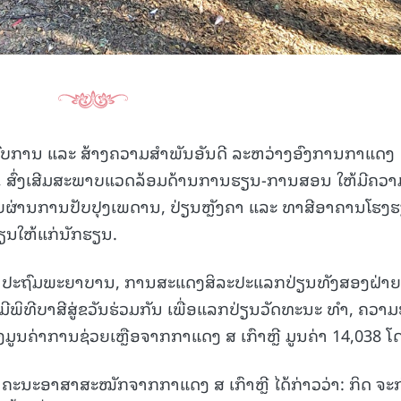
ສົບການ ແລະ ສ້າງຄວາມສຳພັນອັນດີ ລະຫວ່າງອົງການກາແດງ
ີ, ສົ່ງເສີມສະພາບແວດລ້ອມດ້ານການຮຽນ-ການສອນ ໃຫ້ມີຄວາ
ຍຜ່ານການປັບປຸງເພດານ, ປ່ຽນຫຼັງຄາ ແລະ ທາສີອາຄານໂຮງ
ນໃຫ້ແກ່ນັກຮຽນ.
ການປະຖົມພະຍາບານ, ການສະແດງສິລະປະແລກປ່ຽນທັງສອງຝ່າຍ
ມີພິທີບາສີສູ່ຂວັນຮ່ວມກັນ ເພື່ອແລກປ່ຽນວັດທະນະ ທຳ, ຄວາມ
ງມູນຄ່າການຊ່ວຍເຫຼືອຈາກກາແດງ ສ ເກົາຫຼີ ມູນຄ່າ 14,038 ໂ
ນະອາສາສະໝັກຈາກກາແດງ ສ ເກົາຫຼີ ໄດ້ກ່າວວ່າ: ກິດ ຈະ