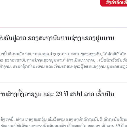
ສົ່ງຄໍາຄິດເຫ
ກອົບຮົມຢູ່ລາວ ຂອງສະຖາບັນການຊ່າງແຂວງຢູນນານ
ນມານີ້ ທີ່ເຂດພັດທະນາກວມລວມໄຊເຊດຖາ ນະຄອນຫຼວງວຽງຈັນ, ໄດ້ຈັດພິທີເປີດ
 ລາວ ຂອງສະຖາບັນການຊ່າງແຂວງຢູນນານ” ຢ່າງເປັນທາງການ , ເພື່ອຝຶກອົບຮົມທ
ະນັກງານ, ສະມາຊິກກຳມະບານ ແລະ ກຳມະກອນ-ຊາວຜູ້ອອກແຮງງານ ຢູ່ນະຄອນຫຼ
ານສ້າງຕັ້ງອາຊຽນ ແລະ 29 ປີ ສປປ ລາວ ເຂົ້າເປັນ
7 ສິງຫານີ້, ທ່ານ ທອງສະຫວັນ ພົມວິຫານ ຮອງນາຍົກລັດຖະມົນຕີ ລັດຖະມົນຕີກ
ະທານພິທີເອົາທຸງອາຊຽນຂຶ້ນສູ່ຍອດເສົາ ເພື່ອສະເຫຼີມ ສະຫຼອງ ຄົບຮອບ 59 ປີ 