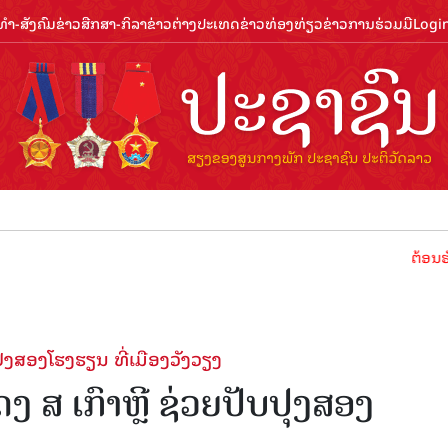
ຳ-ສັງຄົມ
ຂ່າວສືກສາ-ກິລາ
ຂ່າວຕ່າງປະເທດ
ຂ່າວທ່ອງທ່ຽວ
ຂ່າວການຮ່ວມມື
Logi
ຕ້ອນຮັບປີທ່ອງທ
ຸງສອງໂຮງຮຽນ ທີ່ເມືອງວັງວຽງ
ສ ເກົາຫຼີ ຊ່ວຍປັບປຸງສອງ