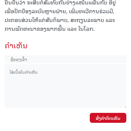
ຢືນຢັນວ່າ ຈະສືບຕໍ່ສົມທົບກັນຢ່າງແໜ້ນແຟ້ນກັບ ອີຢູ
ເພື່ອປົກປ້ອງລະບົບຫຼາຍຝ່າຍ, ເພີ່ມທະວີການຮ່ວມມື,
ປະກອບສ່ວນໃຫ້ແກ່ສັນຕິພາບ, ສະຖຽນລະພາບ ແລະ
ການພັດທະນາຂອງພາກພື້ນ ແລະ ໃນໂລກ.
ຄໍາເຫັນ
ສົ່ງຄໍາຄິດເຫັນ