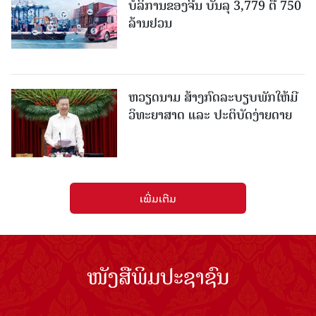
ບໍລິການຂອງຈີນ ບັນລຸ 3,779 ຕື້ 750
ລ້ານຢວນ
ຫວຽດນາມ ສ້າງກົດລະບຽບພັກໃຫ້ມີ
ວິທະຍາສາດ ແລະ ປະຕິບັດງ່າຍດາຍ
ເພີ່ມເຕີມ
ໜັງສືພິມປະຊາຊົນ