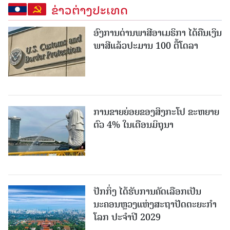
ຂ່າວຕ່າງປະເທດ
ອົງການດ່ານພາສີອາເມຣິກາ ໄດ້ຄືນເງິນ
ພາສີແລ້ວປະມານ 100 ຕື້ໂດລາ
ການຂາຍຍ່ອຍຂອງສິງກະໂປ ຂະຫຍາຍ
ຕົວ 4% ໃນເດືອນມິຖຸນາ
ປັກກິ່ງ ໄດ້ຮັບການຄັດເລືອກເປັນ
ນະຄອນຫຼວງແຫ່ງສະຖາປັດຕະຍະກຳ
ໂລກ ປະຈຳປີ 2029