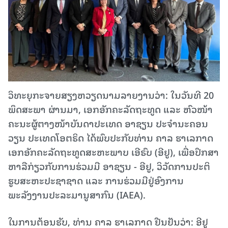
ວິທະຍຸກະຈາຍສຽງຫວຽດນາມລາຍງານວ່າ: ໃນວັນ​ທີ 20
ພຶດ​ສະ​ພາ ຜ່ານມາ, ເອກ​ອັກ​ຄະ​ລັດ​ຖະ​ທູດ ແລະ ຫົວ​ໜ້າ​
ຄະ​ນະ​ຜູ້​ຕາງ​ໜ້າ​ບັນ​ດາ​ປະ​ເທດ ອາ​ຊຽນ ປະ​ຈຳ​ນະ​ຄອນ
ວຽນ ປະ​ເທດໂອ​ຕຣິດ ໄດ້​ພົບ​ປະ​ກັບ​ທ່ານ ຄາລ ຮາເລກາດ
ເອກ​ອັກ​ຄະລັດ​ຖະ​ທູດ​ສະ​ຫະ​ພາ​ບ ເອີ​ຣົບ (ອີ​ຢູ), ເພື່ອ​ປຶກ​ສາ​
ຫາ​ລື​ກ່ຽວ​ກັບ​ການ​ຮ່ວມ​ມື ອາ​ຊຽນ - ອີ​ຢູ, ວິ​ວັດ​ການ​ປະ​ຕິ​
ຮູບ​ສະ​ຫະ​ປະ​ຊາ​ຊາດ ແລະ ການ​ຮ່ວມ​ມື​ຢູ່ອົງການ​
ພະລັງງານປະ​ລະ​ມານູ​ສາກົນ (IAEA).
ໃນການຕ້ອນຮັບ, ທ່ານ ຄາລ ຮາເລກາດ ຢືນຢັນວ່າ: ອີຢູ