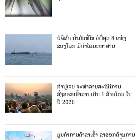
ບໍລິສັດ ນ້ຳມັນທີ່ໃຫຍ່ທີ່ສຸດ 8 ແຫ່ງ
ຂອງໂລກ ມີກຳໄລມະຫາສານ
ກຳປູເຈຍ ຈະທຳລາຍສະຖິຕິການ
ສົ່ງອອກເຂົ້າສານເກີນ 1 ລ້ານໂຕນ ໃນ
ປີ 2026
ມູນຄ່າການຄ້າຂາເຂົ້າ-ຂາອອກດ້ານການ