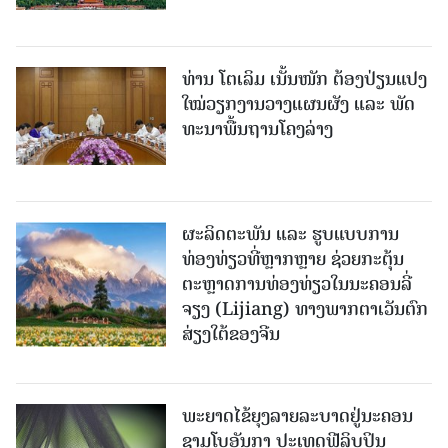
ທ່ານ ໂຕ​ເລິມ ເນັ້ນໜັກ ຕ້ອງ​ປ່ຽນ​ແປງ​
ໃໝ່​ວຽກ​ງານ​ວາງ​ແຜນ​ຜັງ ແລະ ​ພັດ​
ທະ​ນາ​ພື້ນ​ຖານ​ໂຄງ​ລ່າງ
ຜະລິດຕະພັນ ແລະ ຮູບແບບການ
ທ່ອງທ່ຽວທີ່ຫຼາກຫຼາຍ ຊ່ວຍກະຕຸ້ນ
ຕະຫຼາດການທ່ອງທ່ຽວໃນນະຄອນລີ່
ຈຽງ (Lijiang) ທາງພາກຕາເວັນຕົກ
ສ່ຽງໃຕ້ຂອງຈີນ
ພະຍາດໄຂ້ຍຸງລາຍລະບາດຢູ່ນະຄອນ
ຊາມໂບ​ອັນກາ ປະເທດຟີລິບປິນ