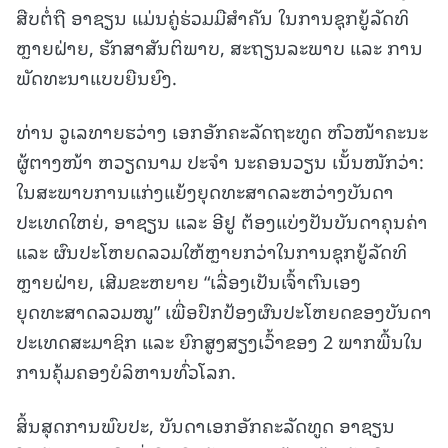
ສືບຕໍ່ຖື ອາຊຽນ ແມ່ນຄູ່ຮ່ວມມືສຳຄັນ ໃນການຊຸກຍູ້ລັດທິ
ຫຼາຍຝ່າຍ, ຮັກສາສັນຕິພາບ, ສະຖຽນລະພາບ ແລະ ການ
ພັດທະນາແບບຍືນຍົງ.
ທ່ານ ວູເລທາຍຮວ່າງ ເອກອັກຄະລັດຖະທູດ ຫົວໜ້າຄະນະ
ຜູ້ຕາງໜ້າ ຫວຽດນາມ ປະຈຳ ນະຄອນວຽນ ເນັ້ນໜັກວ່າ:
ໃນສະພາບການແກ່ງແຍ້ງຍຸດທະສາດລະຫວ່າງບັນດາ
ປະເທດໃຫຍ່, ອາຊຽນ ແລະ ອີຢູ ຕ້ອງແບ່ງປັນບັນດາຄຸນຄ່າ
ແລະ ຜົນປະໂຫຍດລວມໃຫ້ຫຼາຍກວ່າໃນການຊຸກຍູ້ລັດທິ
ຫຼາຍຝ່າຍ, ເສີມຂະຫຍາຍ “ເລື່ອງເປັນເຈົ້າຕົນເອງ
ຍຸດທະສາດລວມໝູ” ເພື່ອປົກປ້ອງຜົນປະໂຫຍດຂອງບັນດາ
ປະເທດສະມາຊິກ ແລະ ຍົກສູງສຽງເວົ້າຂອງ 2 ພາກພື້ນໃນ
ການຄຸ້ມຄອງບໍລິຫານທົ່ວໂລກ.
ສິ້ນສຸດການພົບປະ, ບັນດາເອກອັກຄະລັດທູດ ອາຊຽນ