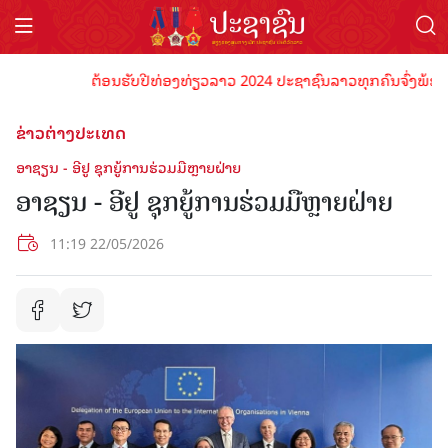
ຕ້ອນຮັບປີທ່ອງທ່ຽວລາວ 2024 ປະຊາຊົນລາວທຸກຄົນຈົ່ງພ້ອມເປັນເ
ຂ່າວຕ່າງປະເທດ
ອາຊຽນ - ອີຢູ ຊຸກຍູ້ການຮ່ວມມືຫຼາຍຝ່າຍ
ອາຊຽນ - ອີຢູ ຊຸກຍູ້ການຮ່ວມມືຫຼາຍຝ່າຍ
11:19 22/05/2026