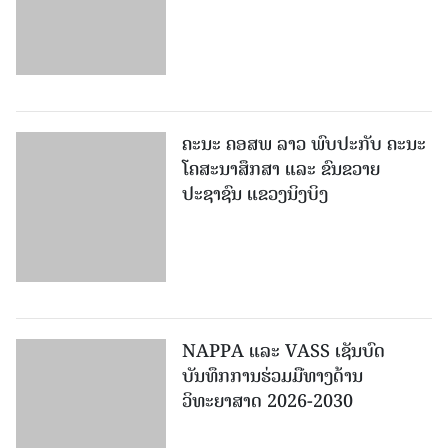
ຄະນະ ຄອສພ ລາວ ພົບປະກັບ ຄະນະ
ໂຄສະນາສຶກສາ ແລະ ຂົນຂວາຍ
ປະຊາຊົນ ແຂວງນິງບິງ
NAPPA ແລະ VASS ເຊັນບົດ
ບັນທຶກການຮ່ວມມືທາງດ້ານ
ວິທະຍາສາດ 2026-2030
ເພີ່ມເຕີມ