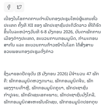
ເນື່ອງໃນໂອກາດການດຳເນີນກອງປະຊຸມໃຫຍ່ຜູ້ແທນທົ່ວ
ປະເທດ ຄັ້ງທີ XII ຂອງ ພັກປະຊາຊົນປະຕິວັດລາວ ທີ່ໄດ້ຈັດ
ຂຶ້ນໃນລະຫວ່າງວັນທີ 6-8 ມັງກອນ 2026, ບັນດາພັກການ
ເມືອງຕ່າງປະເທດ, ຂະບວນການກອມມູນິດ, ກຳມະກອນ
ສາກົນ ແລະ ຂະບວນການກ້າວໜ້າໃນໂລກ ໄດ້ສົ່ງສານ
ອວຍພອນກອງປະຊຸມດັ່ງກ່າວ
ຊຶ່ງມາຮອດປັດຈຸບັນ (8 ມັງກອນ 2026) ມີຈໍານວນ 47 ພັກ
ຄື: ພັກກອມມູນິດຫວຽດນາມ, ພັກກອມມູນິດຈີນ, ພັກ
ແຮງງານເກົາຫຼີ, ພັກກອມມູນິດກູບາ, ພັກປະຊາຊົນ
ກຳປູເຈຍ, ພັກຣັດເຊຍເອກະພາບ, ພັກປະຊາຊົນມົງໂກລີ,
ພັກກອມມູນິດສະຫະພັນຣັດເຊຍ, ພັກກອມມູນິດປອກຕຸຍ