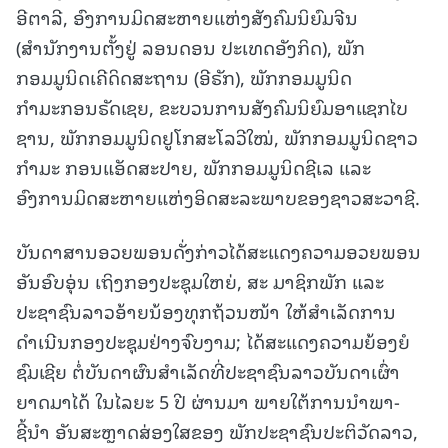
ອີຕາລີ, ອົງການມິດສະຫາຍແຫ່ງສັງຄົມນິຍົມຈີນ
(ສຳນັກງານຕັ້ງຢູ່ ລອນດອນ ປະເທດອັງກິດ), ພັກ
ກອມມູນິດເຄີດິດສະຖານ (ອີຣັກ), ພັກກອມມູນິດ
ກຳມະກອນຣັດເຊຍ, ຂະບວນການສັງຄົມນິຍົມອາແຊກໄບ
ຊານ, ພັກກອມມູນິດຢູໂກສະໂລວີໃໝ່, ພັກກອມມູນິດຊາວ
ກຳມະ ກອນແອັດສະປາຍ, ພັກກອມມູນິດຊີເລ ແລະ
ອົງການມິດສະຫາຍແຫ່ງອິດສະລະພາບຂອງຊາວສະວາຊີ.
ບັນດາສານອວຍພອນດັ່ງກ່າວໄດ້ສະແດງຄວາມອວຍພອນ
ອັນອົບອຸ່ນ ເຖິງກອງປະຊຸມໃຫຍ່, ສະ ມາຊິກພັກ ແລະ
ປະຊາຊົນລາວອ້າຍນ້ອງທຸກຖ້ວນໜ້າ ໃຫ້ສຳເລັດການ
ດຳເນີນກອງປະຊຸມຢ່າງຈົບງາມ; ໄດ້ສະແດງຄວາມຍ້ອງຍໍ
ຊົມເຊີຍ ຕໍ່ບັນດາຜົນສຳເລັດທີ່ປະຊາຊົນລາວບັນດາເຜົ່າ
ຍາດມາໄດ້ ໃນໄລຍະ 5 ປີ ຜ່ານມາ ພາຍໃຕ້ການນຳພາ-
ຊີ້ນຳ ອັນສະຫຼາດສ່ອງໃສຂອງ ພັກປະຊາຊົນປະຕິວັດລາວ,