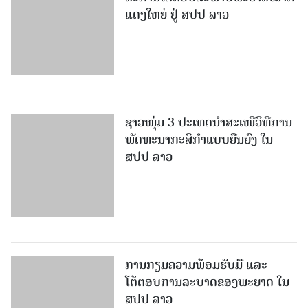
ແດງໃຫຍ່ ຢູ່ ສປປ ລາວ
ຊາວໜຸ່ມ 3 ປະເທດນຳສະເໜີວິທີການ
ພັດທະນາກະສິກຳແບບຍືນຍົງ ໃນ
ສປປ ລາວ
ການກຽມຄວາມພ້ອມຮັບມື ແລະ
ໂຕ້ຕອບການລະບາດຂອງພະຍາດ ໃນ
ສປປ ລາວ