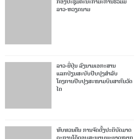
ກອງປະຊຸມຄະນະກຳມະການຮ່ວມມື
ລາວ-ຫວຽດນາມ
ລາວ-ຍີ່ປຸ່ນ ລົງນາມເອກະສານ
ແລກປ່ຽນສະບັບປັບປຸງສໍາລັບ
ໂຄງການປັບປຸງສະໜາມບິນສາກົນວັດ
ໄຕ
ທົບທວນຄືນ ການຈັດຕັ້ງປະຕິບັດມາດ
ຕະການໂຕ້ຕອບສະພາບພະຍາດໝາກ