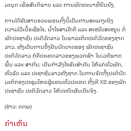
ມະນຸດ ເພື່ອສັນຕິພາບ ແລະ ການພັດທະນາທີ່ຍືນຍົງ.
ການໄດ້ຮັບສານອວຍພອນຄັ້ງນີ້ເປັນການສະແດງເຖິງ
ຄວາມໄວ້ເນື້ອເຊື່ອໃຈ, ນໍ້າໃຈສາມັກຄີ ແລະ ສະໜັບສະໜູນ ຕໍ່
ພັກປະຊາຊົນ ປະຕິວັດລາວ ໃນພາລະກິດປະຕິວັດຂອງຊາດ
ລາວ, ທັງເປັນການຢັ້ງຢືນບົດບາດຂອງ ພັກປະຊາຊົນ
ປະຕິວັດລາວ ກໍຄືປະເທດລາວຂອງພວກເຮົາ ໃນເວທີພາກ
ພື້ນ ແລະ ສາກົນ; ເປັນກຳລັງໃຈອັນສຳຄັນ ໃຫ້ແກ່ທົ່ວພັກ,
ທົ່ວລັດ ແລະ ປະຊາຊົນລາວທັງຊາດ ໃນການຈັດຕັ້ງປະຕິບັດ
ມະຕິກອງປະຊຸມໃຫຍ່ຜູ້ແທນທົ່ວປະເທດ ຄັ້ງທີ XII ຂອງພັກ
ປະຊາຊົນ ປະຕິວັດລາວ ໃຫ້ປະກົດຜົນເປັນຈິງ.
(ຂ່າວ: ຄຕພ)
ຄໍາເຫັນ