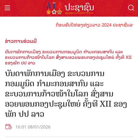
ຕ້ອນຮັບປີທ່ອງທ່ຽວລາວ 2024 ປະຊາຊົນລາວທຸກຄົນ
ຂ່າວການຮ່ວມມື
ບັນດາພັກການເມືອງ ຂະບວນການກອມມູນິດ ກຳມະກອນສາກົນ ແລະ
ຂະບວນການກ້າວໜ້າໃນໂລກ ສົ່ງສານອວຍພອນກອງປະຊຸມໃຫຍ່ ຄັ້ງທີ XII
ຂອງພັກ ປປ ລາວ
ບັນດາພັກການເມືອງ ຂະບວນການ
ກອມມູນິດ ກຳມະກອນສາກົນ ແລະ
ຂະບວນການກ້າວໜ້າໃນໂລກ ສົ່ງສານ
ອວຍພອນກອງປະຊຸມໃຫຍ່ ຄັ້ງທີ XII ຂອງ
ພັກ ປປ ລາວ
16:01 08/01/2026