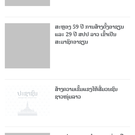
ສະຫຼອງ 59 ປີ ການສ້າງຕັ້ງອາຊຽນ
ແລະ 29 ປີ ສປປ ລາວ ເຂົ້າເປັນ
ສະມາຊິກອາຊຽນ
ສ້າງຄວາມເຂັ້ມແຂງໃຫ້ສື່ມວນຊົນ
ຊາວໜຸ່ມລາວ