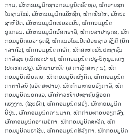
ການ, ພັກກອມມູນິດຊາວກອມມູນິດຣັັດເຊຍ, ພັກອາແຊກ
ໄບຊານໃໝ່, ພັກກອມມູນິດແມັກຊິກ, ພັກເພື່ອໄທ, ພັກປະ
ຊາທິປັດ, ພັກກອມມູນິດເຢຍລະມັນ, ພັກກອມມູນິດ
ອູແກຣນ, ພັກກອມມູນິດອົສຕຣາລີ, ພັກເບລາຢາຣຸດສ, ພັກ
ກອມມູນິດເບລາຣຸດຊີ, ພັກແນວໂຮມປົດປ່ອຍຊາວ ຊັງດິ (ນິກ
າລາກົວ), ພັກກອມມູນິດເກຣັກ, ພັກສະຫະພັນປະຊາຊົນ
ກາລິເຊຍ (ແອັດສະປາຍ), ພັກກອມມູນິດເປຣູ-ປິຕຸພູມແດງ
(ປະເທດເປຣູ), ພັກອາມານັດ (ສ ກາຊັກສະຖານ), ພັກ
ກອມມູນິດອິນເດຍ, ພັກກອມມູນິດອັງກິດ, ພັກກອມມູນິດ
ກາຕາໂລນີ (ແອັດສະປາຍ), ພັກກຳມະກອນຮົງກາລີ, ພັກ
ກອມມູນິດນອກແວ, ພັກກ້າວໜ້າປະຊາຊົນຜູ້ອອກ
ແຮງງານ (ໄຊປຣັດ), ພັກກອມມູນິດຝຣັ່ງ, ພັກກອມມູນິດ
ຍີ່ປຸ່ນ, ພັກກອມມູນິດດານມາກ, ພັກກຳມະກອນອຽກລັງ,
ພັກກອມມູນິດອາເມຣິກາ, ພັກກອມມູນິດສະວິດ, ພັກ
ກອມມູນິດບຣາຊິນ, ພັກກອມມູນິດສີລັງກາ, ພັກກອມມູນິດ