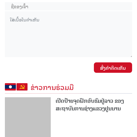
ສົ່ງຄໍາຄິດເຫັນ
ຂ່າວການຮ່ວມມື
ເປີດປ້າຍຈຸດຝຶກອົບຮົມຢູ່ລາວ ຂອງ
ສະຖາບັນການຊ່າງແຂວງຢູນນານ