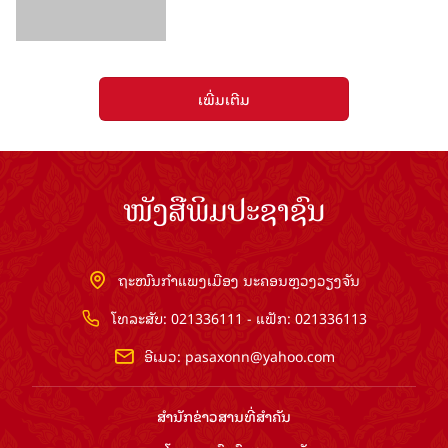
ໜັງສືພິມປະຊາຊົນ
ຖະໜົນກຳແພງເມືອງ ນະຄອນຫຼວງວຽງຈັນ
ໂທລະສັບ: 021336111 - ແຟັກ: 021336113
ອີເມວ:
pasaxonn@yahoo.com
ສຳ​ນັກ​ຂ່າວ​ສານ​ທີ່​ສຳ​ຄັນ​
ຄະນະໂຄສະນາອົບຮົມ​ສູນ​ກາງ​ພັກ
ໜັງສືພິມ ປະ​ຊາ​ຊົນ
ສຳ​ນັກ​ງານ​ທີ່​ສຳ​ຄັນ
ສຳ​ນັກ​ງານ​ປະ​ທານ​ປະ​ເທດ
ລິຂະສິດ ©2026 www.pasaxon.org.la. ສະຫງວນໄວ້ເຊິງສິດ
ທັງຫມົດ