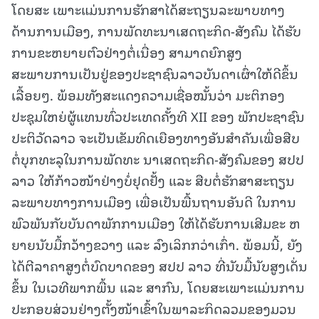
ໂດຍສະ ເພາະແມ່ນການຮັກສາໄດ້ສະຖຽນລະພາບທາງ
ດ້ານການເມືອງ, ການພັດທະນາເສດຖະກິດ-ສັງຄົມ ໄດ້ຮັບ
ການຂະຫຍາຍຕົວຢ່າງຕໍ່ເນື່ອງ ສາມາດຍົກສູງ
ສະພາບການເປັນຢູ່ຂອງປະຊາຊົນລາວບັນດາເຜົ່າໃຫ້ດີຂຶ້ນ
ເລື້ອຍໆ. ພ້ອມທັງສະແດງຄວາມເຊື່ອໝັ້ນວ່າ ມະຕິກອງ
ປະຊຸມໃຫຍ່ຜູ້ແທນທົ່ວປະເທດຄັ້ງທີ XII ຂອງ ພັກປະຊາຊົນ
ປະຕິວັດລາວ ຈະເປັນເຂັມທິດເຍືອງທາງອັນສຳຄັນເພື່ອສືບ
ຕໍ່ບຸກທະລຸໃນການພັດທະ ນາເສດຖະກິດ-ສັງຄົມຂອງ ສປປ
ລາວ ໃຫ້ກ້າວໜ້າຢ່າງບໍ່ຢຸດຢັ້ງ ແລະ ສືບຕໍ່ຮັກສາສະຖຽນ
ລະພາບທາງການເມືອງ ເພື່ອເປັນພື້ນຖານອັນດີ ໃນການ
ພົວພັນກັບບັນດາພັກການເມືອງ ໃຫ້ໄດ້ຮັບການເສີມຂະ ຫ
ຍາຍນັບມື້ກວ້າງຂວາງ ແລະ ລົງເລິກກວ່າເກົ່າ. ພ້ອມນີ້, ຍັງ
ໄດ້ຕີລາຄາສູງຕໍ່ບົດບາດຂອງ ສປປ ລາວ ທີ່ນັບມື້ນັບສູງເດັ່ນ
ຂຶ້ນ ໃນເວທີພາກພື້ນ ແລະ ສາກົນ, ໂດຍສະເພາະແມ່ນການ
ປະກອບສ່ວນຢ່າງຕັ້ງໜ້າເຂົ້າໃນພາລະກິດລວມຂອງມວນ