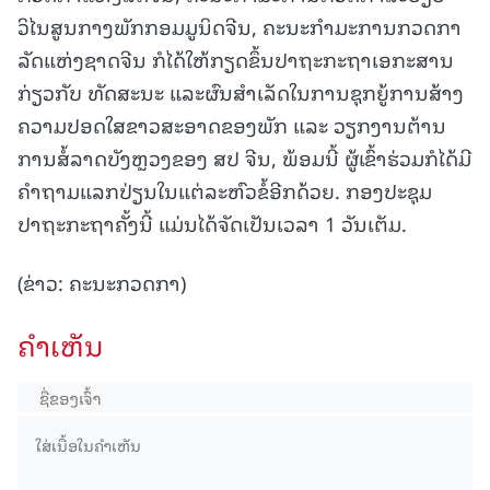
ວິໄນສູນກາງພັກກອມມູນິດຈີນ, ຄະນະກໍາມະການກວດກາ
ລັດແຫ່ງຊາດຈີນ ກໍໄດ້ໃຫ້ກຽດຂຶ້ນປາຖະກະຖາເອກະສານ
ກ່ຽວກັບ ທັດສະນະ ແລະຜົນສຳເລັດໃນການຊຸກຍູ້ການສ້າງ
ຄວາມປອດໃສຂາວສະອາດຂອງພັກ ແລະ ວຽກງານຕ້ານ
ການສໍ້ລາດບັງຫຼວງຂອງ ສປ ຈີນ, ພ້ອມນີ້ ຜູ້ເຂົ້າຮ່ວມກໍໄດ້ມີ
ຄຳຖາມແລກປ່ຽນໃນແຕ່ລະຫົວຂໍ້ອີກດ້ວຍ. ກອງປະຊຸມ
ປາຖະກະຖາຄັ້ງນີ້ ແມ່ນໄດ້ຈັດເປັນເວລາ 1 ວັນເຕັມ.
(ຂ່າວ: ຄະນະກວດກາ)
ຄໍາເຫັນ