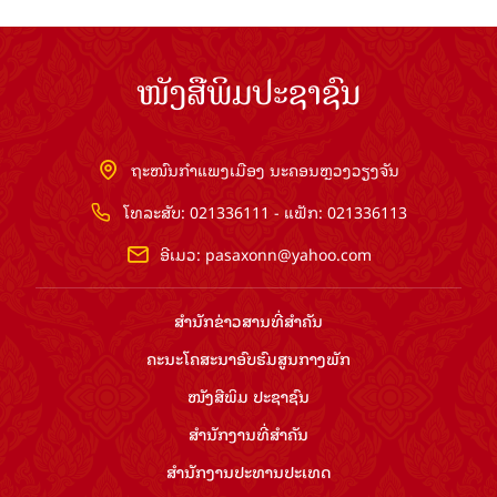
ໜັງສືພິມປະຊາຊົນ
ຖະໜົນກຳແພງເມືອງ ນະຄອນຫຼວງວຽງຈັນ
ໂທລະສັບ: 021336111 - ແຟັກ: 021336113
ອີເມວ:
pasaxonn@yahoo.com
ສຳ​ນັກ​ຂ່າວ​ສານ​ທີ່​ສຳ​ຄັນ​
ຄະນະໂຄສະນາອົບຮົມ​ສູນ​ກາງ​ພັກ
ໜັງສືພິມ ປະ​ຊາ​ຊົນ
ສຳ​ນັກ​ງານ​ທີ່​ສຳ​ຄັນ
ສຳ​ນັກ​ງານ​ປະ​ທານ​ປະ​ເທດ