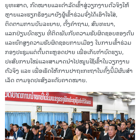
ຍຸທະສາດ, ກົດໝາຍແລະດໍາລັດເຂົ້າສູ່ວຽກງານຕົວຈິງໃຫ້
ຫຼາຍແລະຮຽກຮ້ອງມາຍັງຜູ້ເຂົ້າຮ່ວມຈົ່ງໄດ້ເອົາໃຈໃສ່,
ຕິດຕາມການບັນລະຍາຍ, ຕັ້ງຄໍາຖາມ, ສົນທະນາ,
ແລກປ່ຽນບົດຮຽນ ທີ່ຕິດພັນກັບຄວາມຮັບຜິດຊອບຂອງຕົນ
ແລະຍົກສູງຄວາມຮັບຜິດຊອບການເມືອງ ໃນການເຂົ້າຮ່ວມ
ກອງປະຊຸມແຕ່ຕົ້ນຕະຫຼອດປາຍ ເພື່ອເກັບກໍາບົດຮຽນ,
ປະສົບການໃໝ່ແລະສາມາດນໍາໄປໝູນໃຊ້ເຂົ້າໃນວຽກງານ
ຕົວຈິງ ແລະ ເພື່ອເຮັດໃຫ້ການປາຖະກະຖາໃນຄັ້ງນີ້ມີຜົນສໍາ
ເລັດ ຕາມຈຸດປະສົງລະດັບຄາດໝາຍ.