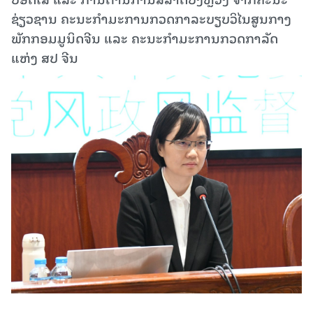
ຊ່ຽວຊານ ຄະນະກຳມະການກວດກາລະບຽບວິໄນສູນກາງ
ພັກກອມມູນິດຈີນ ແລະ ຄະນະກຳມະການກວດກາລັດ
ແຫ່ງ ສປ ຈີນ