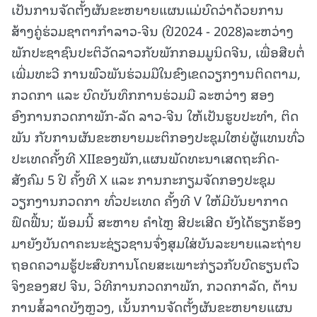
ເປັນການຈັດຕັ້ງຜັນຂະຫຍາຍແຜນແມ່ບົດວ່າດ້ວຍການ
ສ້າງຄູ່ຮ່ວມຊາຕາກໍາລາວ-ຈີນ (ປີ2024 - 2028)ລະຫວ່າງ
ພັກປະຊາຊົນປະຕິວັດລາວກັບພັກກອມມູນິດຈີນ, ເພື່ອສືບຕໍ່
ເພີ່ມທະວີ ການພົວພັນຮ່ວມມືໃນຂົງເຂດວຽກງານຕິດຕາມ,
ກວດກາ ແລະ ບົດບັນທຶກການຮ່ວມມື ລະຫວ່າງ ສອງ
ອົງການກວດກາພັກ-ລັດ ລາວ-ຈີນ ໃຫ້ເປັນຮູບປະທໍາ, ຕິດ
ພັນ ກັບການຜັນຂະຫຍາຍມະຕິກອງປະຊຸມໃຫຍ່ຜູ້ແທນທົ່ວ
ປະເທດຄັ້ງທີ XIIຂອງພັກ,ແຜນພັດທະນາເສດຖະກິດ-
ສັງຄົມ 5 ປີ ຄັ້ງທີ X ແລະ ການກະກຽມຈັດກອງປະຊຸມ
ວຽກງານກວດກາ ທົ່ວປະເທດ ຄັ້ງທີ V ໃຫ້ມີບັນຍາກາດ
ຟົດຟື້ນ; ພ້ອມນີ້ ສະຫາຍ ຄຳໄຫຼ ສີປະເສີດ ຍັງໄດ້ຮຽກຮ້ອງ
ມາຍັງບັນດາຄະນະຊ່ຽວຊານຈົ່ງສຸມໃສ່ບັນລະຍາຍແລະຖ່າຍ
ຖອດຄວາມຮູ້ປະສົບການໂດຍສະເພາະກ່ຽວກັບບົດຮຽນຕົວ
ຈິງຂອງສປ ຈີນ, ວິທີການກວດກາພັກ, ກວດກາລັດ, ຕ້ານ
ການສໍ້ລາດບັງຫຼວງ, ເນັ້ນການຈັດຕັ້ງຜັນຂະຫຍາຍແຜນ