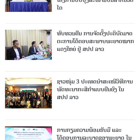
ໄຕ
ທົບທວນຄືນ ການຈັດຕັ້ງປະຕິບັດມາດ
ຕະການໂຕ້ຕອບສະພາບພະຍາດໝາກ
ແດງໃຫຍ່ ຢູ່ ສປປ ລາວ
ຊາວໜຸ່ມ 3 ປະເທດນຳສະເໜີວິທີການ
ພັດທະນາກະສິກຳແບບຍືນຍົງ ໃນ
ສປປ ລາວ
ການກຽມຄວາມພ້ອມຮັບມື ແລະ
ໂຕ້ຕອບການລະບາດຂອງພະຍາດ ໃນ