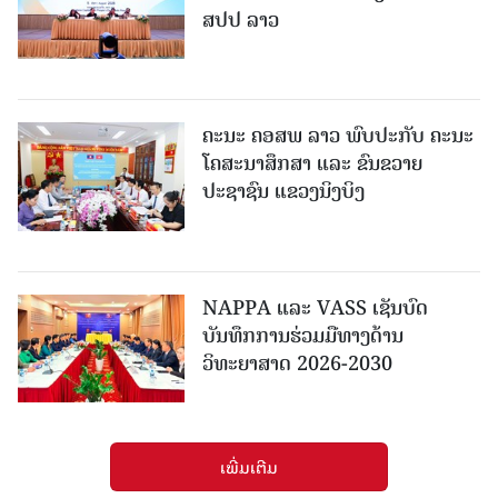
ສປປ ລາວ
ຄະນະ ຄອສພ ລາວ ພົບປະກັບ ຄະນະ
ໂຄສະນາສຶກສາ ແລະ ຂົນຂວາຍ
ປະຊາຊົນ ແຂວງນິງບິງ
NAPPA ແລະ VASS ເຊັນບົດ
ບັນທຶກການຮ່ວມມືທາງດ້ານ
ວິທະຍາສາດ 2026-2030
ເພີ່ມເຕີມ