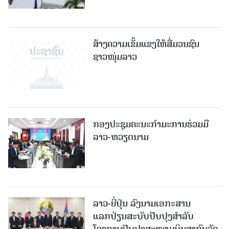
ສ້າງຄວາມເຂັ້ມແຂງໃຫ້ສື່ມວນຊົນ
ຊາວໜຸ່ມລາວ
ກອງປະຊຸມຄະນະກຳມະການຮ່ວມມື
ລາວ-ຫວຽດນາມ
ລາວ-ຍີ່ປຸ່ນ ລົງນາມເອກະສານ
ແລກປ່ຽນສະບັບປັບປຸງສໍາລັບ
ໂຄງການປັບປຸງສະໜາມບິນສາກົນວັດ