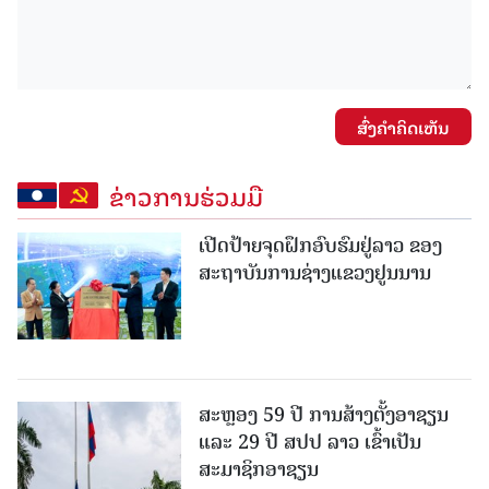
ສົ່ງຄໍາຄິດເຫັນ
ຂ່າວການຮ່ວມມື
ເປີດປ້າຍຈຸດຝຶກອົບຮົມຢູ່ລາວ ຂອງ
ສະຖາບັນການຊ່າງແຂວງຢູນນານ
ສະຫຼອງ 59 ປີ ການສ້າງຕັ້ງອາຊຽນ
ແລະ 29 ປີ ສປປ ລາວ ເຂົ້າເປັນ
ສະມາຊິກອາຊຽນ