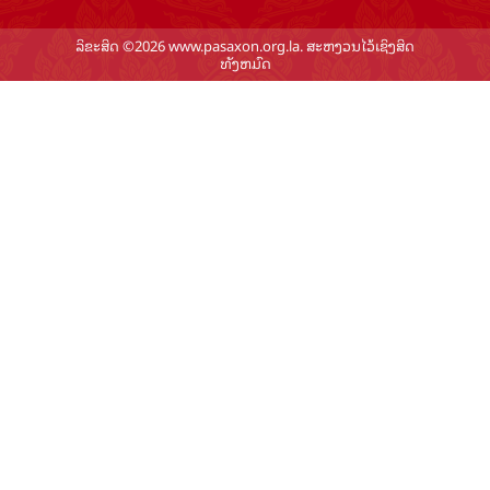
ລິຂະສິດ ©2026 www.pasaxon.org.la. ສະຫງວນໄວ້ເຊິງສິດ
ທັງຫມົດ