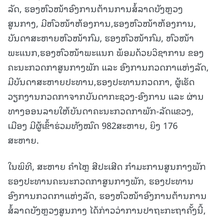
ລັດ, ຮອງຫົວໜ້າອົງການຕ້ານການສໍ້ລາດບັງຫຼວງ
ສູນກາງ, ມີຫົວໜ້າຫ້ອງການ,ຮອງຫົວໜ້າຫ້ອງການ,
ບັນດາສະຫາຍຫົວໜ້າກົມ, ຮອງຫົວໜ້າກົມ, ຫົວໜ້າ
ພະແນກ,ຮອງຫົວໜ້າພະແນກ ພ້ອມດ້ວຍວິຊາການ ຂອງ
ຄະນະກວດກາສູນກາງພັກ ແລະ ອົງການກວດກາແຫ່ງລັດ,
ມີບັນດາສະຫາຍປະທານ,ຮອງປະທານກວດກາ, ຜູ້ເຮັດ
ວຽກງານກວດກາຈາກບັນດາກະຊວງ-ອົງການ ແລະ ຜ່ານ
ທາງອອນລາຍໃຫ້ບັນດາຄະນະກວດກາພັກ-ລັດແຂວງ,
ເມືອງ ມີຜູ້ເຂົ້າຮ່ວມທັງໝົດ 982ສະຫາຍ, ຍິງ 176
ສະຫາຍ.
ໃນພິທີ, ສະຫາຍ ຄຳໄຫຼ ສີປະເສີດ ກຳມະການສູນກາງພັກ
ຮອງປະທານຄະນະກວດກາສູນກາງພັກ, ຮອງປະທານ
ອົງການກວດກາແຫ່ງລັດ, ຮອງຫົວໜ້າອົງການຕ້ານການ
ສໍ້ລາດບັງຫຼວງສູນກາງ ໄດ້ກ່າວວ່າການປາຖະກະຖາຄັ້ງນີ້,