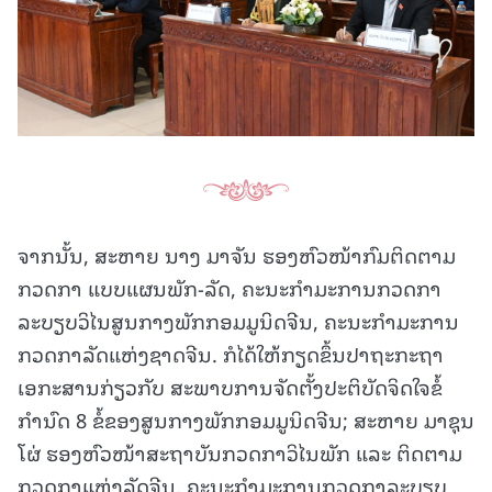
ຈາກນັ້ນ, ສະຫາຍ ນາງ ມາຈັນ ຮອງຫົວໜ້າກົມຕິດຕາມ
ກວດກາ ແບບແຜນພັກ-ລັດ, ຄະນະກຳມະການກວດກາ
ລະບຽບວິໄນສູນກາງພັກກອມມູນິດຈີນ, ຄະນະກໍາມະການ
ກວດກາລັດແຫ່ງຊາດຈີນ. ກໍໄດ້ໃຫ້ກຽດຂຶ້ນປາຖະກະຖາ
ເອກະສານກ່ຽວກັບ ສະພາບການຈັດຕັ້ງປະຕິບັດຈິດໃຈຂໍ້
ກຳນົດ 8 ຂໍ້ຂອງສູນກາງພັກກອມມູນິດຈີນ; ສະຫາຍ ມາຊຸນ
ໂຜ່ ຮອງຫົວໜ້າສະຖາບັນກວດກາວິໄນພັກ ແລະ ຕິດຕາມ
ກວດກາແຫ່ງລັດຈີນ, ຄະນະກຳມະການກວດກາລະບຽບ