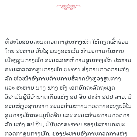
ທີ່ສະໂມສອນຄະນະກວດກາສູນກາງພັກ ໃຫ້ກຽດເຂົ້າຮ່ວມ
ໂດຍ ສະຫາຍ ວັນໄຊ ພອງສະຫວັນ ກຳມະການກົມການ
ເມືອງສູນກາງພັກ ຄະນະເລຂາທິການສູນກາງພັກ ປະທານ
ຄະນະກວດກາສູນກາງພັກ ປະທານອົງການກວດກາແຫ່ງ
ລັດ ຫົວໜ້າອົງການຕ້ານການສໍ້ລາດບັງຫຼວງສູນກາງ
ແລະ ສະຫາຍ ນາງ ຟາງ ຫົງ ເອກອັກຄະລັດຖະທູດ
ວິສາມັນຜູ້ມີອຳນາດເຕັມແຫ່ງ ສປ ຈີນ ປະຈຳ ສປປ ລາວ, ມີ
ຄະນະຊ່ຽວຊານຈາກ ຄະນະກຳມະການກວດກາລະບຽບວິໄນ
ສູນກາງພັກກອມມູນິດຈີນ ແລະ ຄະນະກຳມະການກວດກາ
ລັດ ແຫ່ງ ສປ ຈີນ, ມີບັນດາສະຫາຍ ຮອງປະທານຄະນະ
ກວດກາສູນກາງພັກ, ຮອງປະທານອົງການກວດກາແຫ່ງ