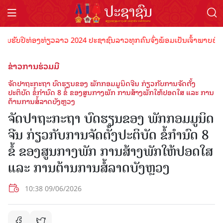
ບປີທ່ອງທ່ຽວລາວ 2024 ປະຊາຊົນລາວທຸກຄົນຈົ່ງພ້ອມເປັນເຈົ້າພາບທີ່ດີ ຕ້ອນ
ຂ່າວການຮ່ວມມື
ຈັດປາຖະກະຖາ ບົດຮຽນຂອງ ພັກກອມມູນິດຈີນ ກ່ຽວກັບການຈັດຕັ້ງ
ປະຕິບັດ ຂໍ້ກຳນົດ 8 ຂໍ້ ຂອງສູນກາງພັກ ການສ້າງພັກໃຫ້ປອດໃສ ແລະ ການ
ຕ້ານການສໍ້ລາດບັງຫຼວງ
ຈັດປາຖະກະຖາ ບົດຮຽນຂອງ ພັກກອມມູນິດ
ຈີນ ກ່ຽວກັບການຈັດຕັ້ງປະຕິບັດ ຂໍ້ກຳນົດ 8
ຂໍ້ ຂອງສູນກາງພັກ ການສ້າງພັກໃຫ້ປອດໃສ
ແລະ ການຕ້ານການສໍ້ລາດບັງຫຼວງ
10:38 09/06/2026