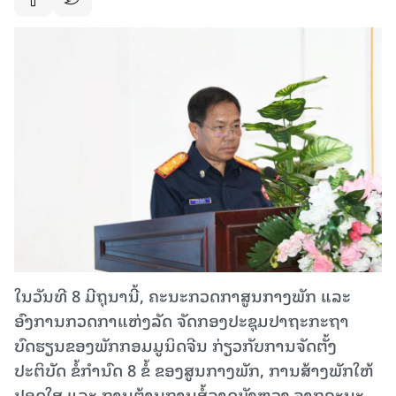
ໃນວັນທີ 8 ມີຖຸນານີ້, ຄະນະກວດກາສູນກາງພັກ ແລະ
ອົງການກວດກາແຫ່ງລັດ ຈັດກອງປະຊຸມປາຖະກະຖາ
ບົດຮຽນຂອງພັກກອມມູນິດຈີນ ກ່ຽວກັບການຈັດຕັ້ງ
ປະຕິບັດ ຂໍ້ກຳນົດ 8 ຂໍ້ ຂອງສູນກາງພັກ, ການສ້າງພັກໃຫ້
ປອດໃສ ແລະ ການຕ້ານການສໍ້ລາດບັງຫຼວງ ຈາກຄະນະ