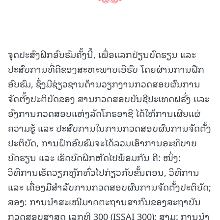
ຈຸດປະສົງຝຶກອົບຮົມຄັ້ງນີ້, ເພື່ອແລກປ່ຽນບົດຮຽນ ແລະ
ປະສົບການທີ່ດີຂອງສະຫະພາບເອີຣົບ ໂດຍຜ່ານການຝຶກ
ອົບຮົມ, ຊຶ່ງມີຊ່ຽວຊານດ້ານວຽກງານກວດສອບຜົນການ
ຈັດຕັ້ງປະຕິບັດຂອງ ສານກວດສອບບັນຊີປະເທດຝຣັ່ງ ແລະ
ອົງການກວດສອບແຫ່ງລັດໂກຣອາຊີ ໄດ້ໃຫ້ການເຜີຍແຜ່
ຄວາມຮູ້ ແລະ ປະສົບການໃນການກວດສອບຜົນການຈັດຕັ້ງ
ປະຕິບັດ, ການຝຶກອົບຮົມຈະໄດ້ລວມເອົາການອະທິບາຍ
ບົດຮຽນ ແລະ ເຮັດບົດຝຶກຫັດໄປພ້ອມກັນ ຄື: ໜຶ່ງ:
ວິທີການເຮັດວຽກຫຼັກທົ່ວໄປກ່ຽວກັບຂັ້ນຕອນ, ວິທີການ
ແລະ ເຄື່ອງມືສຳລັບການກວດສອບຜົນການຈັດຕັ້ງປະຕິບັດ;
ສອງ: ການນໍາສະເໜີມາດຕະຖານສາກົນຂອງສະຖາບັນ
ກວດສອບສູງສຸດ ເລກທີ 300 (ISSAI 300); ສາມ: ການນໍາ