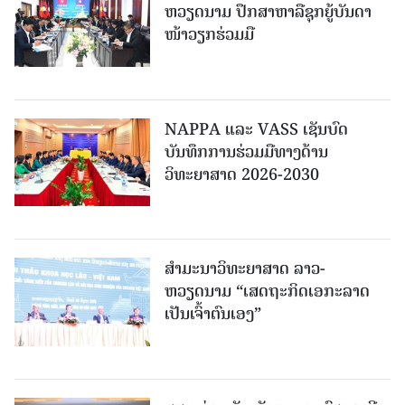
ຫວຽດນາມ ປຶກສາຫາລືຊຸກຍູ້ບັນດາ
ໜ້າວຽກຮ່ວມມື
NAPPA ແລະ VASS ເຊັນບົດ
ບັນທຶກການຮ່ວມມືທາງດ້ານ
ວິທະຍາສາດ 2026-2030
ສຳມະນາວິທະຍາສາດ ລາວ-
ຫວຽດນາມ “ເສດຖະກິດເອກະລາດ
ເປັນເຈົ້າຕົນເອງ”