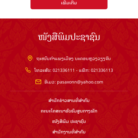
ເພີ່ມເຕີມ
ໜັງສືພິມປະຊາຊົນ
ຖະໜົນກຳແພງເມືອງ ນະຄອນຫຼວງວຽງຈັນ
ໂທລະສັບ: 021336111 - ແຟັກ: 021336113
ອີເມວ:
pasaxonn@yahoo.com
ສຳ​ນັກ​ຂ່າວ​ສານ​ທີ່​ສຳ​ຄັນ​
ຄະນະໂຄສະນາອົບຮົມ​ສູນ​ກາງ​ພັກ
ໜັງສືພິມ ປະ​ຊາ​ຊົນ
ສຳ​ນັກ​ງານ​ທີ່​ສຳ​ຄັນ