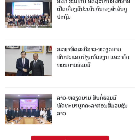
ສສກ ຮ່ວມກັບ ລັດຖະບານອົສຕຣາລີ
ເປີດເຄື່ອງມືປະເມີນຕົນເອງສຳລັບຄູ
ປະຖົມ
ສະພາທິດສະດີລາວ-ຫວຽດນາມ
ພົບປະແລກປ່ຽນບົດຮຽນ ແລະ ທົບ
ທວນການຮ່ວມມື
ລາວ-ຫວຽດ​ນາມ ສືບ​ຕໍ່​ຮ່ວມ​ມື
ພັດທະນາບຸກຄະລາກອນສື່ມວນຊົນ
ລາວ