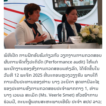
ພິທີເປີດ ການຝຶກອົບຮົມກ່ຽວກັບ ວຽກ​ງານ​ການກວດສອບ
ຜົນການຈັດຕັ້ງປະຕິບັດ (Performance audit) ໃຫ້ແກ່
ພະນັກງານຂອງອົງການກວດສອບແຫ່ງລັດ, ໄດ້ຈັດຂຶ້ນໃນ
ວັນທີ 12 ພະຈິກ 2025 ທີ່ນະຄອນຫຼວງວຽງຈັນ ພາຍໃຕ້
ການເປັນປະທານຂອງທ່ານ ນາງ ວະນິດາ ສຸດທານີລະໄຊ
ຮອງປະທານອົງການກວດສອບປະຈໍາພາກກາງ 1, ທ່ານ
ນາງ ເວຍເລ ສະເມັດ (Ms. Veerle Smet) ຫົວໜ້າການ
ຮ່ວມມື, ຄະນະຜູ້ແທນສະຫະພາບເອີຣົບ ປະຈໍາ ສປປ ລາວ;