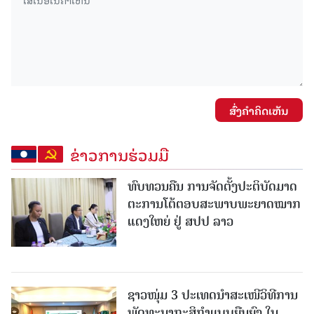
ສົ່ງຄໍາຄິດເຫັນ
ຂ່າວການຮ່ວມມື
ທົບທວນຄືນ ການຈັດຕັ້ງປະຕິບັດມາດ
ຕະການໂຕ້ຕອບສະພາບພະຍາດໝາກ
ແດງໃຫຍ່ ຢູ່ ສປປ ລາວ
ຊາວໜຸ່ມ 3 ປະເທດນຳສະເໜີວິທີການ
ພັດທະນາກະສິກຳແບບຍືນຍົງ ໃນ