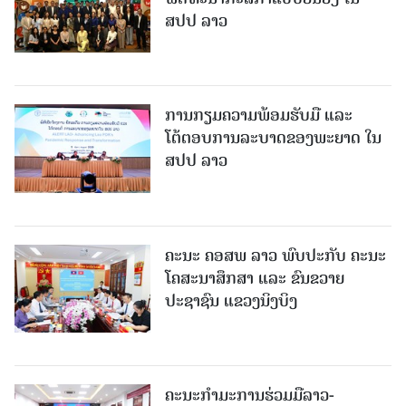
ສປປ ລາວ
ການກຽມຄວາມພ້ອມຮັບມື ແລະ
ໂຕ້ຕອບການລະບາດຂອງພະຍາດ ໃນ
ສປປ ລາວ
ຄະນະ ຄອສພ ລາວ ພົບປະກັບ ຄະນະ
ໂຄສະນາສຶກສາ ແລະ ຂົນຂວາຍ
ປະຊາຊົນ ແຂວງນິງບິງ
ຄະນະກໍາມະການຮ່ວມມືລາວ-