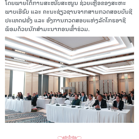
ໂດຍພາຍໃຕ້ການສະໜັບສະໜູນ ຊ່ວຍ​ເຫຼືອ​ຂອງ​ສະ​ຫະ​
ພາບ​ເອີ​ຣົບ ແລະ ຄະ​ນະ​ຊ່ຽວຊານຈາກ​ສານກວດ​ສອບ​ບັນ​ຊີ
ປະ​ເທດ​ຝ​ຣັ່ງ ແລະ ອົງການກວດສອບແຫ່ງລັດໂກຣອາຊີ
ພ້ອມດ້ວຍນັກສໍາມະນາກອນເຂົ້າຮ່ວມ.