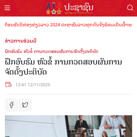
ອນຮັບປີທ່ອງທ່ຽວລາວ 2024 ປະຊາຊົນລາວທຸກຄົນຈົ່ງພ້ອມເປັນເຈົ້າພາບທີ່ດີ 
ຂ່າວການຮ່ວມມື
ຝຶກອົບຮົມ ຫົວຂໍ້ ການກວດສອບຜົນການຈັດຕັ້ງປະຕິບັດ
ຝຶກອົບຮົມ ຫົວຂໍ້ ການກວດສອບຜົນການ
ຈັດຕັ້ງປະຕິບັດ
12:41 12/11/2025