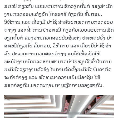
ສະເໜີ ກ່ຽວກັບ ແບບແຜນການເຮັດວຽກຕົ້ນຕໍ ຂອງສໍານັກ
ງານກວດສອບແຫ່ງລັດ ໂກຣອາຊີ ກ່ຽວກັບ ຂັ້ນຕອນ,
ວິທີການ ແລະ ເຄື່ອງມື ນໍາໃຊ້ ສໍາລັບປະເພດການກວດສອບ
ຕ່າງໆ ແລະ ສີ່: ການນໍາສະເໜີ ກ່ຽວກັບແບບແຜນການເຮັດ
ວຽກຕົ້ນຕໍ ຂອງສານກວດສອບບັນຊີແຫ່ງ ປະເທດຝຣັ່ງ ນໍາ
ສະເໜີກ່ຽວກັບ ຂັ້ນຕອນ, ວິທີການ ແລະ ເຄື່ອງມືນໍາໃຊ້ ສໍາ
ລັບ ປະເພດການກວດສອບຕ່າງໆ ແນໃສ່ເພື່ອເຮັດໃຫ້
ພະນັກງານນັກກວດສອບສາມາດນໍາໄປໝູນໃຊ້ເຂົ້າໃນການ
ປະຕິບັດວຽກງານຕົວຈິງ ໃນການຈັດຕັ້ງປະຕິບັດບັນດາກິດ
ຈະກໍາຕ່າງໆ ແລະ ພັດທະນາຄວາມເປັນມືອາຊີບ ໃຫ້
ສອດຄ່ອງກັບ ມາດຕະຖານຕາມຫຼັກການຂອງສາກົນ.