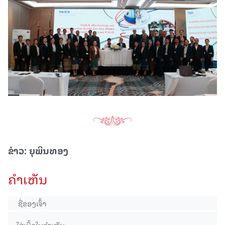
ຂ່າວ: ຍຸພິນທອງ
ຄໍາເຫັນ