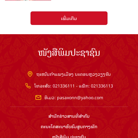
ເພີ່ມເຕີມ
ໜັງສືພິມປະຊາຊົນ
ຖະໜົນກຳແພງເມືອງ ນະຄອນຫຼວງວຽງຈັນ
ໂທລະສັບ: 021336111 - ແຟັກ: 021336113
ອີເມວ:
pasaxonn@yahoo.com
ສຳ​ນັກ​ຂ່າວ​ສານ​ທີ່​ສຳ​ຄັນ​
ຄະນະໂຄສະນາອົບຮົມ​ສູນ​ກາງ​ພັກ
ໜັງສືພິມ ປະ​ຊາ​ຊົນ