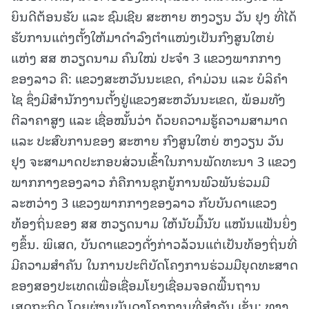
ຍິນດີຕ້ອນຮັບ ແລະ ຊົມເຊີຍ ສະຫາຍ ຫງວຽນ ວັນ ຢຸງ ທີ່ໄດ້
ຮັບການແຕ່ງຕັ້ງໃຫ້ມາດໍາລົງຕໍາແໜ່ງເປັນກົງສູນໃຫຍ່
ແຫ່ງ ສສ ຫວຽດນາມ ຄົນໃໝ່ ປະຈໍາ 3 ແຂວງພາກກາງ
ຂອງລາວ ຄື: ແຂວງສະຫວັນນະເຂດ, ຄຳມ່ວນ ແລະ ບໍລິຄຳ
ໄຊ ຊຶ່ງມີສໍານັກງານຕັ້ງຢູ່ແຂວງສະຫວັນນະເຂດ, ພ້ອມທັງ
ຕີລາຄາສູງ ແລະ ເຊື່ອໝັ້ນວ່າ ດ້ວຍຄວາມຮູ້ຄວາມສາມາດ
ແລະ ປະສົບການຂອງ ສະຫາຍ ກົງສູນໃຫຍ່ ຫງວຽນ ວັນ
ຢຸງ ຈະສາມາດປະກອບສ່ວນເຂົ້າໃນການພັດທະນາ 3 ແຂວງ
ພາກກາງຂອງລາວ ກໍຄືການຊຸກຍູ້ການພົວພັນຮ່ວມມື
ລະຫວ່າງ 3 ແຂວງພາກກາງຂອງລາວ ກັບບັນດາແຂວງ
ທ້ອງຖິ່ນຂອງ ສສ ຫວຽດນາມ ໃຫ້ນັບມື້ນັບ ແໜ້ນແຟ້ນຍິ່ງ
ໆຂຶ້ນ. ພິເສດ, ບັນດາແຂວງດັ່ງກ່າວລ້ວນແຕ່ເປັນທ້ອງຖິ່ນທີ່
ມີຄວາມສຳຄັນ ໃນການປະຕິບັດໂຄງການຮ່ວມມືຍຸດທະສາດ
ຂອງສອງປະເທດເພື່ອເຊື່ອມໂຍງເຊື່ອມຈອດພື້ນຖານ
ເສດຖະກິດ ໂດຍຜ່ານບັນດາໂຄງການທີ່ສຳຄັນ ເຊັ່ນ: ທາງ