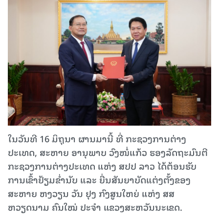
ໃນວັນທີ 16 ມິຖຸນາ ຜານມານີ້ ທີ່ ກະຊວງການຕ່າງ
ປະເທດ, ສະຫາຍ ອານຸພາບ ວົງໜໍ່ແກ້ວ ຮອງລັດຖະມົນຕີ
ກະຊວງການຕ່າງປະເທດ ແຫ່ງ ສປປ ລາວ ໄດ້ຕ້ອນຮັບ
ການເຂົ້າຢ້ຽມຂໍ່ານັບ ແລະ ຍື່ນສັນຍາບັດແຕ່ງຕັ້ງຂອງ
ສະຫາຍ ຫງວຽນ ວັນ ຢຸງ ກົງສູນໃຫຍ່ ແຫ່ງ ສສ
ຫວຽດນາມ ຄົນໃໝ່ ປະຈຳ ແຂວງສະຫວັນນະເຂດ.