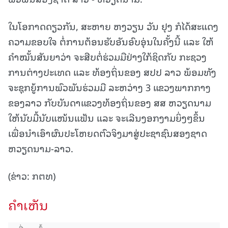
ໃນໂອກາດດຽວກັນ, ສະຫາຍ ຫງວຽນ ວັນ ຢຸງ ກໍໄດ້ສະແດງ
ຄວາມຂອບໃຈ ຕໍ່ການຕ້ອນຮັບອັນອົບອຸ່ນໃນຄັ້ງນີ້ ແລະ ໃຫ້
ຄໍາໝັ້ນສັນຍາວ່າ ຈະສືບຕໍ່ຮ່ວມມືຢ່າງໃກ້ຊິດກັບ ກະຊວງ
ການຕ່າງປະເທດ ແລະ ທ້ອງຖິ່ນຂອງ ສປປ ລາວ ພ້ອມທັງ
ຈະຊຸກຍູ້ການພົວພັນຮ່ວມມື ລະຫວ່າງ 3 ແຂວງພາກກາງ
ຂອງລາວ ກັບບັນດາແຂວງທ້ອງຖິ່ນຂອງ ສສ ຫວຽດນາມ
ໃຫ້ນັບມື້ນັບແໜ້ນແຟ້ນ ແລະ ຈະເລີນງອກງາມຍິ່ງໆຂຶ້ນ
ເພື່ອນໍາເອົາຜົນປະໂຫຍດຕົວຈິງມາສູ່ປະຊາຊົນສອງຊາດ
ຫວຽດນາມ-ລາວ.
(ຂ່າວ: ກຕທ)
ຄໍາເຫັນ