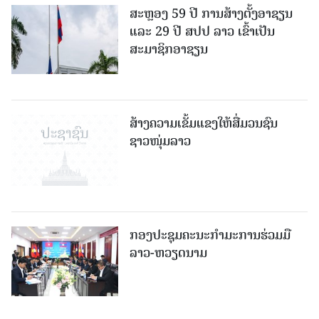
ສະຫຼອງ 59 ປີ ການສ້າງຕັ້ງອາຊຽນ
ແລະ 29 ປີ ສປປ ລາວ ເຂົ້າເປັນ
ສະມາຊິກອາຊຽນ
ສ້າງຄວາມເຂັ້ມແຂງໃຫ້ສື່ມວນຊົນ
ຊາວໜຸ່ມລາວ
ກອງປະຊຸມຄະນະກຳມະການຮ່ວມມື
ລາວ-ຫວຽດນາມ