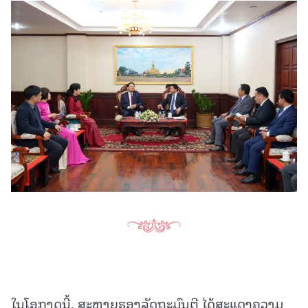
ໃນໂອກາດນີ້, ສະຫາຍຮອງລັດຖະມົນຕີ ໄດ້ສະແດງຄວາມ