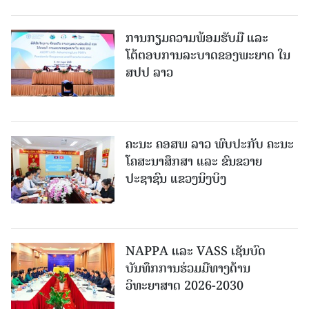
ການກຽມຄວາມພ້ອມຮັບມື ແລະ
ໂຕ້ຕອບການລະບາດຂອງພະຍາດ ໃນ
ສປປ ລາວ
ຄະນະ ຄອສພ ລາວ ພົບປະກັບ ຄະນະ
ໂຄສະນາສຶກສາ ແລະ ຂົນຂວາຍ
ປະຊາຊົນ ແຂວງນິງບິງ
NAPPA ແລະ VASS ເຊັນບົດ
ບັນທຶກການຮ່ວມມືທາງດ້ານ
ວິທະຍາສາດ 2026-2030