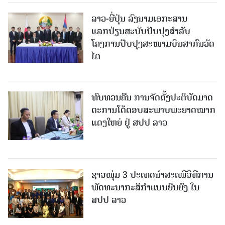
ລາວ-ຍີ່ປຸ່ນ ລົງນາມເອກະສານ
ແລກປ່ຽນສະບັບປັບປຸງສໍາລັບ
ໂຄງການປັບປຸງສະໜາມບິນສາກົນວັດ
ໄຕ
ທົບທວນຄືນ ການຈັດຕັ້ງປະຕິບັດມາດ
ຕະການໂຕ້ຕອບສະພາບພະຍາດໝາກ
ແດງໃຫຍ່ ຢູ່ ສປປ ລາວ
ຊາວໜຸ່ມ 3 ປະເທດນຳສະເໜີວິທີການ
ພັດທະນາກະສິກຳແບບຍືນຍົງ ໃນ
ສປປ ລາວ