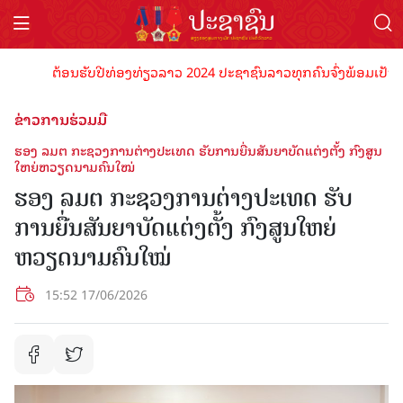
ຕ້ອນຮັບປີທ່ອງທ່ຽວລາວ 2024 ປະຊາຊົນລາວທຸກຄົນຈົ່ງພ້ອມເປັນເຈົ້າພາ
ຂ່າວການຮ່ວມມື
ຮອງ ລມຕ ກະຊວງການຕ່າງປະເທດ ຮັບການຍື່ນສັນຍາບັດແຕ່ງຕັ້ງ ກົງສູນ
ໃຫຍ່ຫວຽດນາມຄົນໃໝ່
ຮອງ ລມຕ ກະຊວງການຕ່າງປະເທດ ຮັບ
ການຍື່ນສັນຍາບັດແຕ່ງຕັ້ງ ກົງສູນໃຫຍ່
ຫວຽດນາມຄົນໃໝ່
15:52 17/06/2026