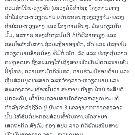
ດ່ວນຮ່າໂນ້ຍ-ວຽງຈັນ (ແຂວງບໍລິຄຳໄຊ); ໂຄງການທາງ
ລົດໄຟລາວ-ຫວຽດນາມ ແຕ່ນະຄອນຫຼວງວຽງຈັນ-ແຂວງ
ຄໍາມ່ວນ-ຫວຸງອາງ ແລະ ໂຄງການອື່ນໆ. ພ້ອມດຽວກັນ
ນັ້ນ, ສະຫາຍ ຮອງລັດຖະມົນຕີ ກໍໄດ້ຕີລາຄາສູງ ແລະ
ຂອບໃຈສຳລັບການຊ່ວຍເຫຼືອຂອງພັກ, ລັດ ແລະ ປະຊາຊົນ
ຫວຽດນາມອ້າຍນ້ອງ ທີ່ມີຕໍ່ ພັກ, ລັດ ແລະ ປະຊາຊົນລາວ
ຕະຫຼອດມາ ຊຶ່ງສະແດງໃຫ້ເຖິງສາຍພົວພັນມິດຕະພາບອັນ
ຍິ່ງໃຫຍ່, ຄວາມສາມັກຄີພິເສດ, ການຮ່ວມມືຮອບດ້ານ ແລະ
ຫຸ້ນສ່ວນຍຸດທະສາດ ລະຫວ່າງລາວ-ຫວຽດນາມ ແລະ
ສະແດງຄວາມເຊື່ອໝັ້ນວ່າ ສະຫາຍ ກົງສູນໃຫຍ່ ຈະສືບຕໍ່
ປຸກລະດົມ, ເຕົ້າໂຮມຄວາມສາມັກຄີຊາວຫວຽດນາມ ທີ່
ກຳລັງດຳລົງຊີວິດ ຢູ່ ບັນດາ 3 ແຂວງພາກກາງຂອງລາວ
ນັ້ນ ໃຫ້ສືບຕໍ່ປະກອບສ່ວນເຂົ້າໃນການພັດທະນາ
ເສດຖະກິດ-ສັງຄົມ ຂອງ ສປປ ລາວ ກໍຄືຮັດແໜ້ນສາຍ
ພົວພັນສອງຊາດ ລາວ - ຫວຽດນາມ.