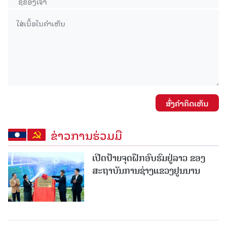
ສົ່ງຄໍາຄິດເຫັນ
ຂ່າວການຮ່ວມມື
ເປີດປ້າຍຈຸດຝຶກອົບຮົມຢູ່ລາວ ຂອງ
ສະຖາບັນການຊ່າງແຂວງຢູນນານ