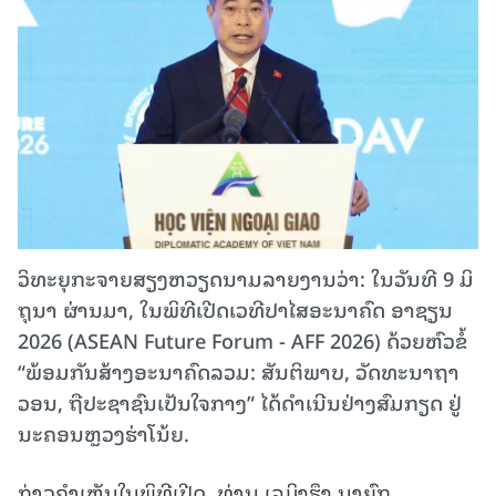
ວິທະຍຸກະຈາຍສຽງຫວຽດນາມລາຍງານວ່າ: ໃນ​ວັນ​ທີ 9 ມິ​
ຖຸ​ນາ ຜ່ານມາ, ໃນ​ພິທີ​ເປີດ​ເວ​ທີ​ປາ​ໄສ​ອະ​ນາ​ຄົດ ອາ​ຊຽນ
2026 (ASEAN Future Forum - AFF 2026) ດ້ວຍ​ຫົວ​ຂໍ້
“ພ້ອມ​ກັນ​ສ້າງ​ອະ​ນາ​ຄົດ​ລວມ: ສັນ​ຕິ​ພາບ, ວັດ​ທະ​ນາ​ຖາ​
ວອນ, ຖື​ປະ​ຊາ​ຊົນ​ເປັນ​ໃຈ​ກາງ” ໄດ້​ດຳ​ເນີນ​ຢ່າງ​ສົມ​ກຽດ ​ຢູ່
ນະຄອນຫຼວງຮ່າ​ໂນ້ຍ.
ກ່າວຄຳເຫັນໃນພິທີເປີດ, ທ່ານ ເລມິງຮຶງ ນາຍົກ