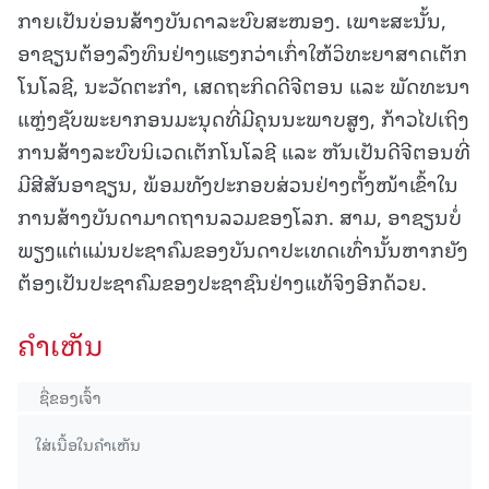
ກາຍເປັນບ່ອນສ້າງບັນດາລະບົບສະໜອງ. ເພາະສະນັ້ນ,
ອາຊຽນຕ້ອງລົງທຶນຢ່າງແຮງກວ່າເກົ່າໃຫ້ວິທະຍາສາດເຕັກ
ໂນໂລຊີ, ນະວັດຕະກຳ, ເສດຖະກິດດີຈີຕອນ ແລະ ພັດທະນາ
ແຫຼ່ງຊັບພະຍາກອນມະນຸດທີ່ມີຄຸນນະພາບສູງ, ກ້າວໄປເຖິງ
ການສ້າງລະບົບນິເວດເຕັກໂນໂລຊີ ແລະ ຫັນເປັນດີຈີຕອນທີ່
ມີສີສັນອາຊຽນ, ພ້ອມທັງປະກອບສ່ວນຢ່າງຕັ້ງໜ້າເຂົ້າໃນ
ການສ້າງບັນດາມາດຖານລວມຂອງໂລກ. ສາມ, ອາຊຽນບໍ່
ພຽງແຕ່ແມ່ນປະຊາຄົມຂອງບັນດາປະເທດເທົ່ານັ້ນຫາກຍັງ
ຕ້ອງເປັນປະຊາຄົມຂອງປະຊາຊົນຢ່າງແທ້ຈິງອີກດ້ວຍ.
ຄໍາເຫັນ