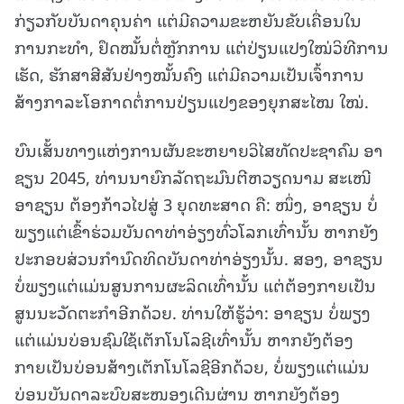
ກ່ຽວກັບບັນດາຄຸນຄ່າ ແຕ່ມີຄວາມຂະຫຍັນຂັບເຄື່ອນໃນ
ການກະທຳ, ຢຶດໝັ້ນຕໍ່ຫຼັກການ ແຕ່ປ່ຽນແປງໃໝ່ວິທີການ
ເຮັດ, ຮັກສາສີສັນຢ່າງໝັ້ນຄົງ ແຕ່ມີຄວາມເປັນເຈົ້າການ
ສ້າງກາລະໂອກາດຕໍ່ການປ່ຽນແປງຂອງຍຸກສະໄໝ ໃໝ່.
ບົນເສັ້ນທາງແຫ່ງການຜັນຂະຫຍາຍວິໄສທັດປະຊາຄົມ ອາ
ຊຽນ 2045, ທ່ານນາຍົກລັດຖະມົນຕີຫວຽດນາມ ສະເໜີ
ອາຊຽນ ຕ້ອງກ້າວໄປສູ່ 3 ຍຸດທະສາດ ຄື: ໜຶ່ງ, ອາຊຽນ ບໍ່
ພຽງແຕ່ເຂົ້າຮ່ວມບັນດາທ່າອ່ຽງທົ່ວໂລກເທົ່ານັ້ນ ຫາກຍັງ
ປະກອບສ່ວນກຳນົດທິດບັນດາທ່າອ່ຽງນັ້ນ. ສອງ, ອາຊຽນ
ບໍ່ພຽງແຕ່ແມ່ນສູນການຜະລິດເທົ່ານັ້ນ ແຕ່ຕ້ອງກາຍເປັນ
ສູນນະວັດຕະກຳອີກດ້ວຍ. ທ່ານໃຫ້ຮູ້ວ່າ: ອາຊຽນ ບໍ່ພຽງ
ແຕ່ແມ່ນບ່ອນຊົມໃຊ້ເຕັກໂນໂລຊີເທົ່ານັ້ນ ຫາກຍັງຕ້ອງ
ກາຍເປັນບ່ອນສ້າງເຕັກໂນໂລຊີອີກດ້ວຍ, ບໍ່ພຽງແຕ່ແມ່ນ
ບ່ອນບັນດາລະບົບສະໜອງເດີນຜ່ານ ຫາກຍັງຕ້ອງ