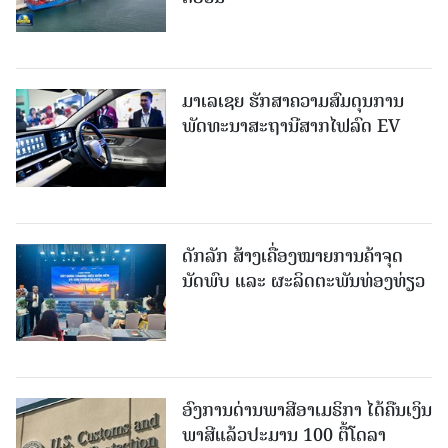
ມາເລເຊຍ ຮັກສາຄວາມສົມດຸນການ
ພັດທະນາສະຖານີສາກໄຟລົດ EV
ດັກລັກ ສ້າງເຄື່ອງໝາຍການຄ້າຈຸດ
ນັດພົບ ແລະ ຜະລິດຕະພັນທ່ອງທ່ຽວ
ອົງການດ່ານພາສີອາເມຣິກາ ໄດ້ຄືນເງິນ
ພາສີແລ້ວປະມານ 100 ຕື້ໂດລາ