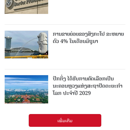
ການຂາຍຍ່ອຍຂອງສິງກະໂປ ຂະຫຍາຍ
ຕົວ 4% ໃນເດືອນມິຖຸນາ
ປັກກິ່ງ ໄດ້ຮັບການຄັດເລືອກເປັນ
ນະຄອນຫຼວງແຫ່ງສະຖາປັດຕະຍະກຳ
ໂລກ ປະຈຳປີ 2029
ເພີ່ມເຕີມ