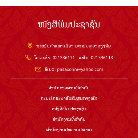
ໜັງສືພິມປະຊາຊົນ
ຖະໜົນກຳແພງເມືອງ ນະຄອນຫຼວງວຽງຈັນ
ໂທລະສັບ: 021336111 - ແຟັກ: 021336113
ອີເມວ:
pasaxonn@yahoo.com
ສຳ​ນັກ​ຂ່າວ​ສານ​ທີ່​ສຳ​ຄັນ​
ຄະນະໂຄສະນາອົບຮົມ​ສູນ​ກາງ​ພັກ
ໜັງສືພິມ ປະ​ຊາ​ຊົນ
ສຳ​ນັກ​ງານ​ທີ່​ສຳ​ຄັນ
ສຳ​ນັກ​ງານ​ປະ​ທານ​ປະ​ເທດ