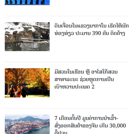
ດິນເຈື່ອນໃນແຂວງນາກາໂນ ເຮັດໃຫ້ນັກ
ທ່ອງທ່ຽວ ປະມານ 390 ຄົນ ຕິດຄ້າງ
ມີສວນໃນເຮືອນ ຫຼື ອາໄສໃກ້ສວນ
ສາທາລະນະ ຊ່ວຍຫຼຸດການເປັນ
ເບົາຫວານປະເພດ 2
7 ເດືອນຕົ້ນປີ ມູນຄ່າການນຳເຂົ້າ-
ສົ່ງອອກສິນຄ້າຂອງຈີນ ເກີນ 30,000
ຕື້ຢວນ