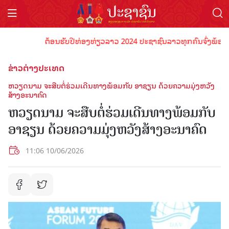
ຕ້ອນຮັບປີທ່ອງທ່ຽວລາວ 2024 ປະຊາຊົນລາວທຸກຄົນຈົ່ງພ້ອມເປັນເຈ
ຂ່າວຕ່າງປະເທດ
ຫວຽດນາມ ຈະ​ສືບ​ຕໍ່​ຮ່ວມ​ເດີນ​ທາງ​ພ້ອມ​ກັບ ອາ​ຊຽນ ດ້ວຍ​ຄວາມ​ມຸ່ງ​ຫວັງ​
ສ້າງ​ອະ​ນາ​ຄົດ
ຫວຽດນາມ ຈະ​ສືບ​ຕໍ່​ຮ່ວມ​ເດີນ​ທາງ​ພ້ອມ​ກັບ
ອາ​ຊຽນ ດ້ວຍ​ຄວາມ​ມຸ່ງ​ຫວັງ​ສ້າງ​ອະ​ນາ​ຄົດ
11:06 10/06/2026