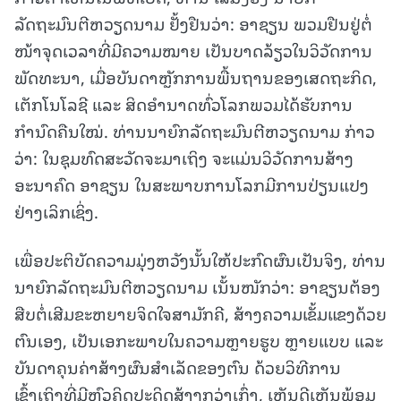
ລັດຖະມົນຕີຫວຽດນາມ ຢັ້ງຢືນວ່າ: ອາຊຽນ ພວມຢືນຢູ່ຕໍ່
ໜ້າຈຸດເວລາທີ່ມີຄວາມໝາຍ ເປັນບາດລ້ຽວໃນວິວັດການ
ພັດທະນາ, ເມື່ອບັນດາຫຼັກການພື້ນຖານຂອງເສດຖະກິດ,
ເຕັກໂນໂລຊີ ແລະ ສິດອຳນາດທົ່ວໂລກພວມໄດ້ຮັບການ
ກຳນົດຄືນໃໝ່. ທ່ານນາຍົກລັດຖະມົນຕີຫວຽດນາມ ກ່າວ
ວ່າ: ໃນຊຸມທົດສະວັດຈະມາເຖິງ ຈະແມ່ນວິວັດການສ້າງ
ອະນາຄົດ ອາຊຽນ ໃນສະພາບການໂລກມີການປ່ຽນແປງ
ຢ່າງເລິກເຊິ່ງ.
ເພື່ອປະຕິບັດຄວາມມຸ່ງຫວັງນັ້ນໃຫ້ປະກົດຜົນເປັນຈິງ, ທ່ານ
ນາຍົກລັດຖະມົນຕີຫວຽດນາມ ເນັ້ນໜັກວ່າ: ອາຊຽນຕ້ອງ
ສືບຕໍ່ເສີມຂະຫຍາຍຈິດໃຈສາມັກຄີ, ສ້າງຄວາມເຂັ້ມແຂງດ້ວຍ
ຕົນເອງ, ເປັນເອກະພາບໃນຄວາມຫຼາຍຮູບ ຫຼາຍແບບ ແລະ
ບັນດາຄຸນຄ່າສ້າງຜົນສຳເລັດຂອງຕົນ ດ້ວຍວິທີການ
ເຂົ້າເຖິງທີ່ມີຫົວຄິດປະດິດສ້າງກວ່າເກົ່າ, ເຫັນດີເຫັນພ້ອມ