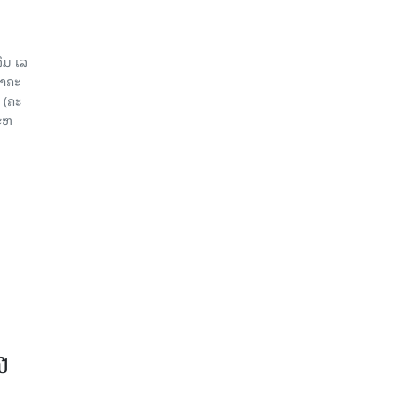
ມ ເລ​
​ຄະ​
 (ຄະ​
ະ​ຫ
ປີ