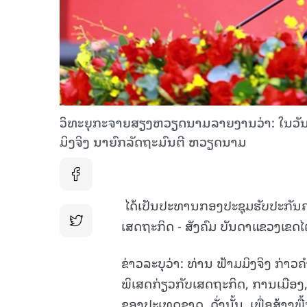
ວິທະຍຸກະຈາຍສຽງຫວຽດນາມລາຍງານວ່າ: ໃນວັນທີ
ມິງຈິງ ນາຍົກລັດຖະມົນຕີ ຫວຽດນາມ
ໄດ້ເປັນປະທານກອງປະຊຸມຮັບປະກັນ
ເສດຖະກິດ - ສັງຄົມ ບັນດາແຂວງເຂດ
ຂ່າວລະບຸວ່າ: ທ່ານ ຟ້າມມິງຈິງ ກ່
ພິເສດກ່ຽວກັບເສດຖະກິດ, ການເມືອງ
ຂອງປະເທດຊາດ. ດັ່ງນັ້ນ, ເພື່ອສ້