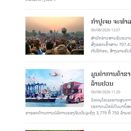
ກຳປູເຈຍ ຈະທຳລາ
06/08/2026 12:07
ສຳນັກຂ່າວສານຊິນຮວາລາ
ສົ່ງອອກເຂົ້າສານ 707,
ກັບປີກ່ອນ, ສ້າງລາຍຮັບໄ
ມູນຄ່າການຄ້າຂາ
ລ້ານຢວນ
06/08/2026 11:20
ວິທະຍຸໂທລະພາບສູນກາງ
ປະກາດເມື່ອບໍ່ດົນມານີ້
ຂາອອກດ້ານການບໍລິການຂອງຈີນບັນລຸເຖິງ 3,779 ຕື້ 750 ລ້ານຢ