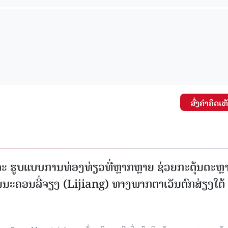
ສົ່ງຄໍາຄິດເຫ
ະ ຮູບແບບການທ່ອງທ່ຽວທີ່ຫຼາກຫຼາຍ ຊ່ວຍກະຕຸ້ນຕະຫຼ
ນະຄອນລີ່ຈຽງ (Lijiang) ທາງພາກຕາເວັນຕົກສ່ຽງໃຕ້