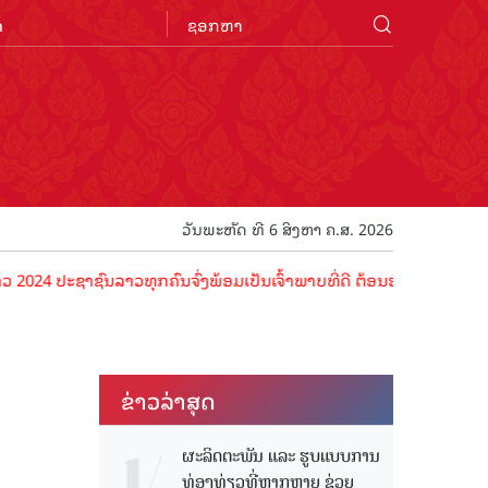
n
ວັນພະຫັດ ທີ 6 ສິງຫາ ຄ.ສ. 2026
ຊາຊົນລາວທຸກຄົນຈົ່ງພ້ອມເປັນເຈົ້າພາບທີ່ດີ ຕ້ອນຮັບນັກທ່ອງທ່ຽວດ້ວຍໄມຕີ
ຂ່າວ​ລ່າ​ສຸດ
ຜະລິດຕະພັນ ແລະ ຮູບແບບການ
ທ່ອງທ່ຽວທີ່ຫຼາກຫຼາຍ ຊ່ວຍ