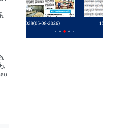
,
້ນ
26)
15.037(04-08-2026)
1
ງ,
້ງ,
້ອຍ