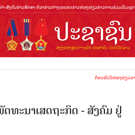
ຳ-ສັງຄົມ
ຂ່າວສືກສາ-ກິລາ
ຂ່າວຕ່າງປະເທດ
ຂ່າວທ່ອງທ່ຽວ
ຂ່າວການຮ່ວມມື
Logi
ຕ້ອນຮັບປີທ່ອງທ່ຽວລາວ 2024 ປະ
ດທະນາເສດຖະກິດ - ສັງຄົມ ຢູ່