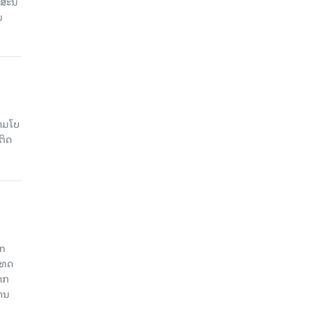
ສະນີ
ນ
າມໂບ​
ຕິດ
an
ະເທດ
າກ
ງານ