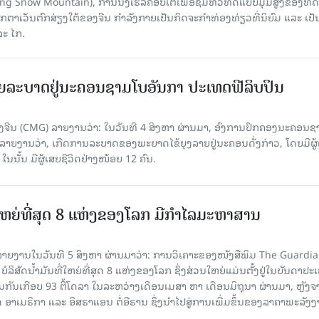
Yulong Snow Mountain), ການນັ່ງເຮລິຄອບເຕີເພື່ອຊົມທິວທັດແບບມຸມສູງຂອງທັດ
ວັນຕົກສ່ຽງໃຕ້ຂອງຈີນ ກຳລັງກາຍເປັນກິດຈະກຳທ່ອງທ່ຽວທີ່ນິຍົມ ແລະ ເປັ
ລະ ໄກ.
ຍລະບາດຢູ່ນະຄອນຊາມໂບ​ອັນກາ ປະເທດຟີລິບປິນ
ີນ (CMG) ລາຍງານວ່າ: ໃນວັນທີ 4 ສິງ​ຫາ ຜ່ານມາ, ອົງການ​ປົກ​ຄອງນະຄອນຊ
ລາຍ​ງານວ່າ, ເກີດ​ການລະບາດ​ຂອງພະຍາດໄຂ້ຍຸງລາຍຢູ່ນະຄອນດັ່ງກ່າວ, ໂດຍມີຜູ້
, ໃນນັ້ນ ມີຜູ້ເສຍຊີວິດຢ່າງໜ້ອຍ 12 ຄົນ.
ທີ່ໃຫຍ່ທີ່ສຸດ 8 ແຫ່ງຂອງໂລກ ມີກຳໄລມະຫາສານ
າຍງານໃນວັນທີ 5 ສິງຫາ ຜ່ານມາວ່າ: ການວິເຄາະຂອງໜັງສືພິມ The Guardi
 ບໍລິສັດນ້ຳມັນທີ່ໃຫຍ່ທີ່ສຸດ 8 ແຫ່ງຂອງໂລກ ຊຶ່ງສ່ວນໃຫຍ່ແມ່ນຕັ້ງຢູ່ໃນບັນດາປ
ມກັນເກືອບ 93 ຕື້ໂດລາ ໃນລະຫວ່າງເດືອນເມສາ ຫາ ເດືອນມິຖຸນາ ຜ່ານມາ, ຫຼັງຈ
າເມຣິກາ ແລະ ອິສຣາແອນ ຕໍ່ອີຣານ ຊຶ່ງນຳໄປສູ່ການເພີ່ມຂຶ້ນຂອງລາຄາພະລັງ