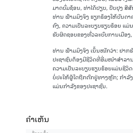
ມາດບົ່ມຊ້ອນ, ທ່າໄດ້ປຽບ, ປັບປຸງ ສີ
ທ່ານ ຟ້າມມິງຈິງ ຮຽກຮ້ອງໃຫ້ບັນດ
ຄົງ, ຄວາມເປັນລະບຽບຮຽບຮ້ອຍ ແມ່ນ
ຮັບຜິດຊອບຂອງທົ່ວລະບົບການເມືອງ,
ທ່ານ ຟ້າມມິງຈິງ ເນັ້ນໜັກວ່າ: ຢ
ປະຊາຊົນຕ້ອງມີຊີວິດທີ່ອີ່ມໜຳສຳລາ
ຄວາມເປັນລະບຽບຮຽບຮ້ອຍແມ່ນຊີວິດດ້າ
ບໍ່ປະໃຫ້ຜູ້ໃດຖືກຕົກຢູ່ທາງຫຼັກ;
ແມ່ນກຳລັງຂອງປະຊາຊົນ.
ຄໍາເຫັນ