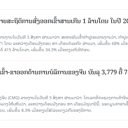
ຍສະຖິຕິການສົ່ງອອກເຂົ້າສານເກີນ 1 ລ້ານໂຕນ ໃນປີ 
ຍງານໃນວັນທີ 5 ສິງຫາ ຜ່ານມາວ່າ: ສະຫະພັນເຂົ້າກຳປູເຈຍລາຍງານວ່າ, ກໍາປູເ
471 ໂຕນ ລະຫວ່າງເດືອນມັງກອນ ຫາ ເດືອນກໍລະກົດ ຜ່ານມາ, ເພີ່ມຂຶ້ນ 68% ເມື
ດ້ 415 ລ້ານໂດລາ, ເພີ່ມຂຶ້ນ 34.3% ເມື່ອທຽບກັບປີກ່ອນ.
ເຂົ້າ-ຂາອອກດ້ານການບໍລິການຂອງຈີນ ບັນລຸ 3,779 ຕື້ 
ຈີນ (CMG) ລາຍງານໃນວັນທີ 5 ສິງຫາ ຜ່ານມາວ່າ: ໂຕເລກທີ່ກະຊວງການຄ້າຈີ
ສະແດງໃຫ້ເຫັນວ່າ, ລະຫວ່າງເດືອນມັງກອນ ຫາ ເດືອນມິຖຸນາປີນີ້, ຍອດມູນຄ່າຂາເຂົ
ວນ, ເພີ່ມຂຶ້ນ 8.3% ເມື່ອທຽບໃສ່ໄລຍະດຽວກັນຂອງປີກາຍ.