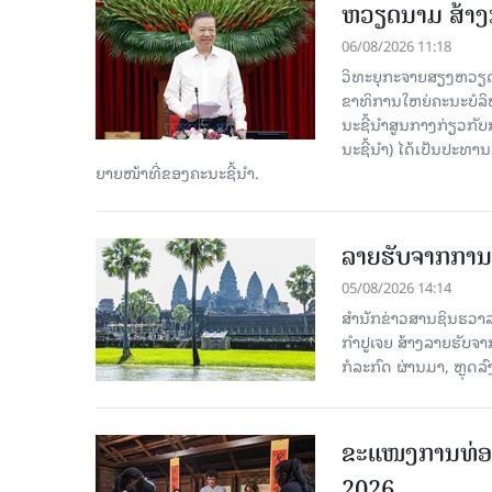
ຫວຽດນາມ ສ້າງກ
06/08/2026 11:18
ວິທະຍຸກະຈາຍສຽງຫວຽດນາມ
ຂາ​ທິ​ການ​ໃຫຍ່​ຄະ​ນະ​ບ
ນະ​ຊີ້​ນຳ​ສູນ​ກາງ​ກ່ຽວ​ກັບ
ນະ​ຊີ້​ນຳ) ໄດ້​ເປັນ​ປະ​ທ
ຍາຍ​ໜ້າ​ທີ່​ຂອງ​ຄະ​ນະ​ຊີ້​ນຳ.
ລາຍຮັບຈາກການທ
05/08/2026 14:14
ສຳນັກຂ່າວສານຊິນຮວາລາ
ກຳປູເຈຍ ສ້າງລາຍຮັບຈາ
ກໍລະກົດ ຜ່ານມາ, ຫຼຸດລ
ຂະ​ແໜງ​ການ​ທ່ອ
2026