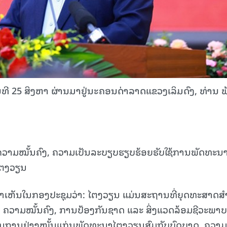
 25 ສິງຫາ ຜ່ານມາຢູ່ນະຄອນດ່າລາດແຂວງເລິມດົງ, ທ່ານ ຟ
ຄວາມໝັ້ນຄົງ, ຄວາມເປັນລະບຽບຮຽບຮ້ອຍຮັບໃຊ້ການພັດທະນ
ໄຕງວຽນ
າວຄຳເຫັນໃນກອງປະຊຸມວ່າ: ໄຕງວຽນ ແມ່ນສະຖານທີ່ຍຸດທະສາດສ
, ຄວາມໝັ້ນຄົງ, ການປ້ອງກັນຊາດ ແລະ ສິ່ງແວດລ້ອມຊີວະພາບ
າງພື້ນຖານຢ່າງໝັ້ນແກ່ນພັດທະນາໄຕງວຽນສົມກັບບົດບາດ, ຄວາ