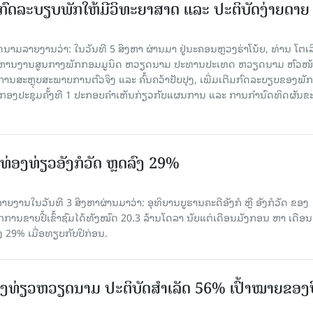
ົດລະບຽບພັກໃຫ້ມີວິທະຍາສາດ ແລະ ປະຕິບັດງ່າຍດາຍ
ລາຍງານວ່າ: ໃນ​ວັນ​ທີ 5 ສິງ​ຫາ ຜ່ານມາ ຢູ່ນະຄອນຫຼວງຮ່າ​ໂນ້ຍ, ທ່ານ ໂຕ​ເລິ
ໍ​ລິ​ຫານ​ງານ​ສູນ​ກາງ​ພັກ​ກອມ​ມູ​ນິດ ຫວຽດ​ນາມ ປະ​ທານ​ປະ​ເທດ ຫວຽດ​ນາມ ຫົວ​ໜ້າ
​ການ​ສະ​ຫຼຸບ​ສະ​ພ​າບ​ການ​ຕົວ​ຈິງ ແລະ ຄົ້ນ​ຄວ້າ​ປັບ​ປຸງ, ເພີ່ມ​ເຕີມ​ກົດ​ລະ​ບຽບ​ຂອງ​ພັກ
ານກອງ​ປະ​ຊຸມ​ຄັ້ງ​ທີ 1 ປະ​ກອບ​ຄຳ​ເຫັນ​ກ່ຽວ​ກັບ​ແຜນ​ການ ແລະ ການ​ກຳ​ນົດ​ທິດ​ຜັນ​ຂ
່ອງທ່ຽວອັງກໍວັດ ຫຼດລົງ 29%
ຍງານໃນວັນທີ 3 ສິງຫາຜ່ານມາວ່າ: ອຸທິຍານບູຮານຄະດີອັງກໍ ຫຼື ອັງກໍວັດ ຂອງ
ກການຂາຍປີ້ເຂົ້າຊົມໄດ້ທັງໝົດ 20.3 ລ້ານໂດລາ ນັບແຕ່ເດືອນມັງກອນ ຫາ ເດືອນ
ົງ 29% ເມື່ອທຽບກັບປີກ່ອນ.
ງ​ທ່ຽວຫວຽດນາມ ​ປະ​ຕິ​ບັດ​ສຳ​ເລັດ 56% ເປົ້າ​ໝາຍຂອງ