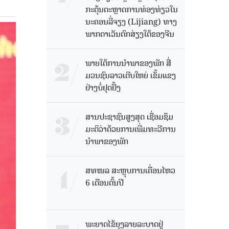
ກະຕຸ້ນຕະຫຼາດການທ່ອງທ່ຽວໃນ
ນະຄອນລີ່ຈຽງ (Lijiang) ທາງ
ພາກຕາເວັນຕົກສ່ຽງໃຕ້ຂອງຈີນ
ພາຍໃຕ້ການນໍາພາຂອງພັກ ສື່
ມວນຊົນລາວເຕີບໃຫຍ່ ເຂັ້ມແຂງ
ຢ່າງບໍ່ຢຸດຢັ້ງ
ສານປະຊາຊົນສູງສຸດ ເຊື່ອມຊຶມ
ມະຕິວ່າດ້ວຍການເພີ່ມທະວີການ
ນຳພາຂອງພັກ
ສທໜລ ສະຫຼຸບການເຄື່ອນໄຫວ
6 ເດືອນຕົ້ນປີ
ພະຍາດໄຂ້ຍຸງລາຍລະບາດຢູ່