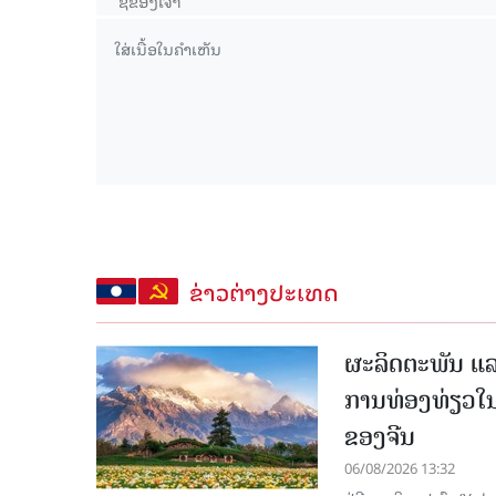
ຂ່າວຕ່າງປະເທດ
ຜະລິດຕະພັນ ແລ
ການທ່ອງທ່ຽວໃນ
ຂອງຈີນ
06/08/2026 13:32