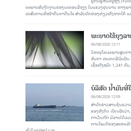
ຢູ່ຕີນພູຫິມະຢູຫຼົງ (
ຍະພາບອັນງົດງາມຂອງນະຄອນລີ່ຈຽງ ໃນແຂວງຢຸນນານ ທາງພາກຕາເ
ປະສົບການທີ່ໜ້າຕື່ນຕາຕື່ນໃຈ ສຳລັບນັກທ່ອງທ່ຽວທັງຈາກໃກ້ ແ
ພະຍາດໄຂ້ຍຸງລາ
06/08/2026 12:11
ວິທະຍຸໂທລະພາບສູນກາງຈ
ອັນກາ ປະເທດຟີລິບປິນ 
ເຊື້ອ​ທັງ​ໝົດ 1,241 ຄົນ
ບໍລິສັດ ນ້ຳມັນ
06/08/2026 12:09
ສຳນັກຂ່າວສານຊິນຮວາລ
ຂອງອັງກິດ ເປີດເຜີຍວ່າ,
ຕາເວັນຕົກ ມີລາຍໄດ້ລວ
ການໂຈມຕີຂອງສະຫະລັດ ອ
ທົ່ວໂລກຢ່າງໄວວາ.