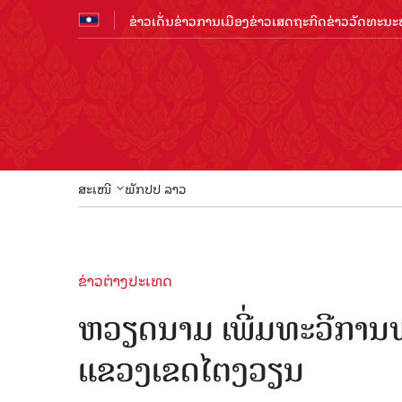
ຂ່າວເດັ່ນ
ຂ່າວການເມືອງ
ຂ່າວເສດຖະກິດ
ຂ່າວວັດທະນະທ
ສະເໜີ
ພັກປປ ລາວ
ຂ່າວຕ່າງປະເທດ
ຫວຽດນາມ ເພີ່ມທະວີການພັ
ແຂວງເຂດໄຕງວຽນ