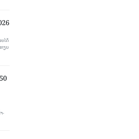
2026
ຈຍໄດ້
່ອທຽບ
750
ນ
້າ-