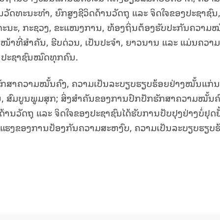
ສັນວັດທະນະທຳ, ຍົກສູງຊີວິດດ້ານວັດຖຸ ແລະ ຈິດໃຈຂອງປະຊາຊົນ
າຄະນະ, ກະຊວງ, ຂະແໜງການ, ທ້ອງຖິ່ນຕ້ອງຮັບປະກັນຄວາມໝັ
15.039(06-08-2026)
15.038(05-08-20
ໜ້າທີ່ສຳຄັນ, ຮີບດ່ວນ, ເປັນປະຈຳ, ຍາວນານ ແລະ ແມ່ນຄວາມ
 ປະຊາຊົນໝົດທຸກຄົນ.
າກຮັກສາຄວາມໝັ້ນຄົງ, ຄວາມເປັນລະບຽບຮຽບຮ້ອຍຢ່າງໝັ້ນແກ່ນ
ນ, ສົມບູນພູມສຸກ; ສິ່ງສຳຄັນຂອງການປົກປັກຮັກສາຄວາມໝັ້ນຄົ
ນວັດຖຸ ແລະ ຈິດໃຈຂອງປະຊາຊົນໄດ້ຮັບການປັບປຸງຢ່າງບໍ່ຢຸດຢັ
 ກຳລັງແຮງຂອງການປ້ອງກັນຄວາມສະຫງົບ, ຄວາມເປັນລະບຽບຮຽບຮ