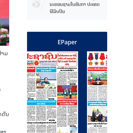
ນະຄອນຊາມໂບ​ອັນກາ ປະເທດ
ຟີລິບປິນ
EPaper
້າມ
າ
ຳຄັນ
ມສາ