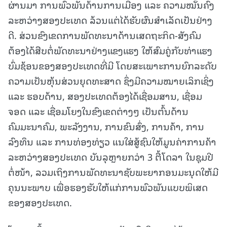
ຜ່ານມາ ການພົວພັນດ້ານການເມືອງ ແລະ ຄວາມໝັ້ນຄົງ
ລະຫວ່າງສອງປະເທດ ລ້ວນແຕ່ໄດ້ຮັບຜົນສໍາເລັດເປັນຢ່າງ
ດີ. ສ່ວນຂົງເຂດການພັດທະນາດ້ານເສດຖະກິດ-ສັງຄົມ
ຕ້ອງໄດ້ສືບຕໍ່ພັດທະນາຢ່າງແຂງແຮງ ໃຫ້ສົມຄູ່ກັບທ່າແຮງ
ບົ່ມຊ້ອນຂອງສອງປະເທດທີ່ມີ ໂດຍສະເພາະການຍົກລະດັບ
ຄວາມເປັນຫຸ້ນສ່ວນຍຸດທະສາດ ຊຶ່ງມີຄວາມໝາຍເລິກເຊິ່ງ
ແລະ ຮອບດ້ານ, ສອງປະເທດຕ້ອງໄດ້ເຊື່ອມສານ, ເຊື່ອມ
ຈອດ ແລະ ເຊື່ອມໂຍງໃນຂົງເຂດຕ່າງໆ ເປັນຕົ້ນດ້ານ
ຄົມມະນາຄົມ, ພະລັງງານ, ການຂົນສົ່ງ, ການຄ້າ, ການ
ລົງທຶນ ແລະ ການທ່ອງທ່ຽວ ແນໃສ່ສູ້ຊົນໃຫ້ມູນຄ່າການຄ້າ
ລະຫວ່າງສອງປະເທດ ບັນລຸຫຼາຍກວ່າ 3 ຕື້ໂດລາ ໃນຊຸມປີ
ຕໍ່ໜ້າ, ລວມເຖິງການພັດທະນາຊັບພະຍາກອນມະນຸດໃຫ້ມີ
ຄຸນນະພາບ ເພື່ອຮອງຮັບໃຫ້ແກ່ການພົວພັນແບບພິເສດ
ຂອງສອງປະເທດ.