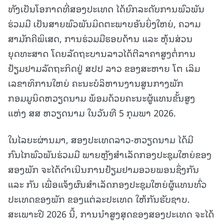
ທັງເປັນໂອກາດທີ່ສອງປະເທດ ໄດ້ຍົກລະດັບການພົວພັນ
ຮ່ວມມື ເປັນສາຍພົວພັນມິດຕະພາບອັນຍິ່ງໃຫຍ່, ຄວາມ
ສາມັກຄີພິເສດ, ການຮ່ວມມືຮອບດ້ານ ແລະ ຫຸ້ນສ່ວນ
ຍຸດທະສາດ ໂດຍລັດຖະບານລາວໄດ້ຕີລາຄາສູງຕໍ່ການ
ຢ້ຽມຢາມລັດຖະກິດຢູ່ ສປປ ລາວ ຂອງສະຫາຍ ໂຕ ເລິມ
ເລຂາທິການໃຫຍ່ ຄະນະບໍລິຫານງານສູນກາງພັກ
ກອມມູນິດຫວຽດນາມ ພ້ອມດ້ວຍຄະນະຜູ້ແທນຂັ້ນສູງ
ແຫ່ງ ສສ ຫວຽດນາມ ໃນວັນທີ 5 ກຸມພາ 2026.
ໃນໄລຍະຜ່ານມາ, ສອງປະເທດລາວ-ຫວຽດນາມ ໄດ້ມີ
ກົນໄກພົວພັນຮ່ວມມື ພາຍຫຼັງສໍາເລັດກອງປະຊຸມໃຫຍ່ຂອງ
ສອງພັກ ຈະໄດ້ດຳເນີນການຢ້ຽມຢາມອວຍພອນຊຶ່ງກັນ
ແລະ ກັນ ເພື່ອແຈ້ງຜົນສໍາເລັດກອງປະຊຸມໃຫຍ່ຜູ້ແທນທົ່ວ
ປະເທດຂອງພັກ ຂອງແຕ່ລະປະເທດ ໃຫ້ກັນຮັບຊາບ.
ສະເພາະປີ 2026 ນີ້, ການນໍາສູງສຸດຂອງສອງປະເທດ ຈະໄດ້