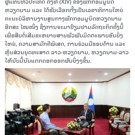
ຜູ້ແທນທົ່ວປະເທດ ຄັ້ງທີ (XIV) ຂອງພັກກອມມູນິດ
ຫວຽດນາມ ແລະ ໄດ້ຮັບເລືອກຕັ້ງເປັນເລຂາທິການໃຫຍ່
ຄະນະບໍລິຫານງານສູນກາງພັກກອມມູນິດຫວຽດນາມ
ອີກສະ ໄໝໜຶ່ງ ຊຶ່ງການຈະມາຢ້ຽມຢາມລັດຖະກິດຄັ້ງນີ້
ເພື່ອສືບຕໍ່ເສີມຂະຫຍາຍສາຍພົວພັນມິດຕະພາບອັນຍິ່ງ
ໃຫຍ່, ຄວາມສາມັກຄີພິເສດ, ການຮ່ວມມືຮອບດ້ານ ແລະ
ຫຸ້ນສ່ວນຍຸດທະສາດ ລາວ-ຫວຽດນາມ, ຫວຽດນາມ-ລາວ
ໃຫ້ນັບມື້ນັບແຕກດອກອອກຜົນຍິ່ງໆຂຶ້ນ.