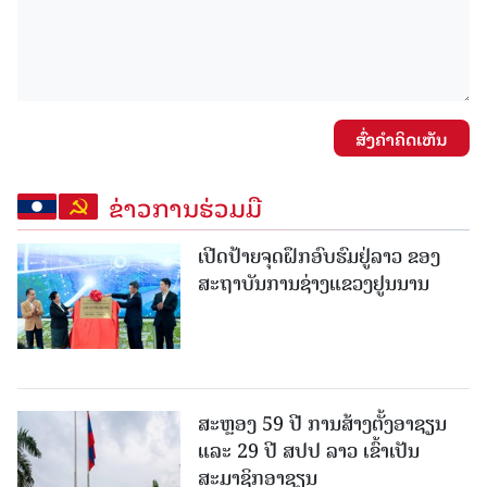
ສົ່ງຄໍາຄິດເຫັນ
ຂ່າວການຮ່ວມມື
ເປີດປ້າຍຈຸດຝຶກອົບຮົມຢູ່ລາວ ຂອງ
ສະຖາບັນການຊ່າງແຂວງຢູນນານ
ສະຫຼອງ 59 ປີ ການສ້າງຕັ້ງອາຊຽນ
ແລະ 29 ປີ ສປປ ລາວ ເຂົ້າເປັນ
ສະມາຊິກອາຊຽນ