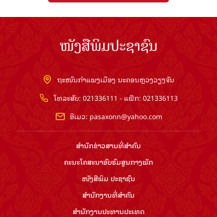
ໜັງສືພິມປະຊາຊົນ
ຖະໜົນກຳແພງເມືອງ ນະຄອນຫຼວງວຽງຈັນ
ໂທລະສັບ: 021336111 - ແຟັກ: 021336113
ອີເມວ:
pasaxonn@yahoo.com
ສຳ​ນັກ​ຂ່າວ​ສານ​ທີ່​ສຳ​ຄັນ​
ຄະນະໂຄສະນາອົບຮົມ​ສູນ​ກາງ​ພັກ
ໜັງສືພິມ ປະ​ຊາ​ຊົນ
ສຳ​ນັກ​ງານ​ທີ່​ສຳ​ຄັນ
ສຳ​ນັກ​ງານ​ປະ​ທານ​ປະ​ເທດ