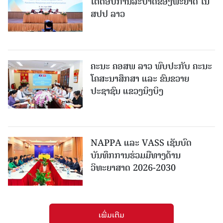
ໂຕ້ຕອບການລະບາດຂອງພະຍາດ ໃນ
ສປປ ລາວ
ຄະນະ ຄອສພ ລາວ ພົບປະກັບ ຄະນະ
ໂຄສະນາສຶກສາ ແລະ ຂົນຂວາຍ
ປະຊາຊົນ ແຂວງນິງບິງ
NAPPA ແລະ VASS ເຊັນບົດ
ບັນທຶກການຮ່ວມມືທາງດ້ານ
ວິທະຍາສາດ 2026-2030
ເພີ່ມເຕີມ