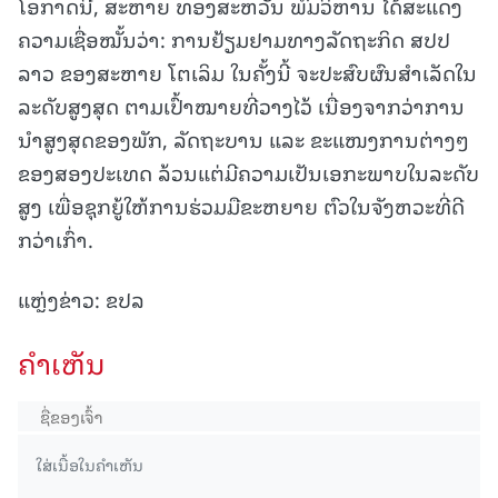
ໂອກາດນີ້, ສະຫາຍ ທອງສະຫວັນ ພົມວິຫານ ໄດ້ສະແດງ
ຄວາມເຊື່ອໝັ້ນວ່າ: ການຢ້ຽມຢາມທາງລັດຖະກິດ ສປປ
ລາວ ຂອງສະຫາຍ ໂຕເລິມ ໃນຄັ້ງນີ້ ຈະປະສົບຜົນສໍາເລັດໃນ
ລະດັບສູງສຸດ ຕາມເປົ້າໝາຍທີ່ວາງໄວ້ ເນື່ອງຈາກວ່າການ
ນໍາສູງສຸດຂອງພັກ, ລັດຖະບານ ແລະ ຂະແໜງການຕ່າງໆ
ຂອງສອງປະເທດ ລ້ວນແຕ່ມີຄວາມເປັນເອກະພາບໃນລະດັບ
ສູງ ເພື່ອຊຸກຍູ້ໃຫ້ການຮ່ວມມືຂະຫຍາຍ ຕົວໃນຈັງຫວະທີ່ດີ
ກວ່າເກົ່າ.
ແຫຼ່ງຂ່າວ: ຂປລ
ຄໍາເຫັນ