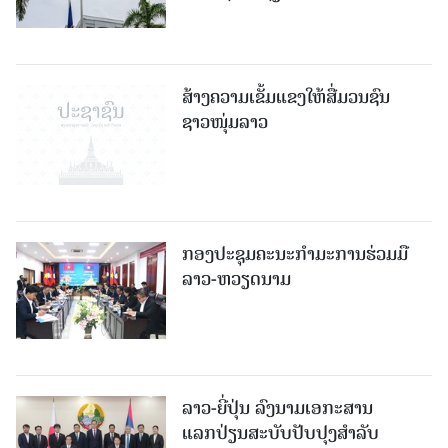
ສ້າງຄວາມເຂັ້ມແຂງໃຫ້ສື່ມວນຊົນ
ຊາວໜຸ່ມລາວ
ກອງປະຊຸມຄະນະກຳມະການຮ່ວມມື
ລາວ-ຫວຽດນາມ
ລາວ-ຍີ່ປຸ່ນ ລົງນາມເອກະສານ
ແລກປ່ຽນສະບັບປັບປຸງສໍາລັບ