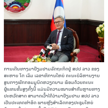
ການເດີນທາງມາຢ້ຽມຢາມລັດຖະກິດຢູ່ ສປປ ລາວ ຂອງ
ສະຫາຍ ໂຕ ເລິມ ເລຂາທິການໃຫຍ່ ຄະນະບໍລິຫານງານ
ສູນກາງພັກກອມມູນິດຫວຽດນາມ ພ້ອມດ້ວຍຄະນະ
ຜູ້ແທນຂັ້ນສູງຄັ້ງນີ້ ແມ່ນມີຄວາມໝາຍສໍາຄັນຫຼາຍທາງ
ປະຫວັດສາດ ສາມາດເວົ້າໄດ້ວ່າມາຢ້ຽມຢາມ ສປປ ລາວ
ເປັນປະເທດທໍາອິດ ພາຍຫຼັງສໍາເລັດກອງປະຊຸມໃຫຍ່