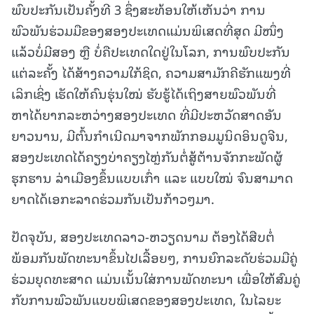
ພົບປະກັນເປັນຄັ້ງທີ 3 ຊຶ່ງສະທ້ອນໃຫ້ເຫັນວ່າ ການ
ພົວພັນຮ່ວມມືຂອງສອງປະເທດແມ່ນພິເສດທີ່ສຸດ ມີໜຶ່ງ
ແລ້ວບໍ່ມີສອງ ຫຼື ບໍ່ຄືປະເທດໃດຢູ່ໃນໂລກ, ການພົບປະກັນ
ແຕ່ລະຄັ້ງ ໄດ້ສ້າງຄວາມໃກ້ຊິດ, ຄວາມສາມັກຄີຮັກແພງທີ່
ເລິກເຊິ່ງ ເຮັດໃຫ້ຄົນຮຸ່ນໃໝ່ ຮັບຮູ້ໄດ້ເຖິງສາຍພົວພັນທີ່
ຫາໄດ້ຍາກລະຫວ່າງສອງປະເທດ ທີ່ມີປະຫວັດສາດອັນ
ຍາວນານ, ມີຕົ້ນກຳເນີດມາຈາກພັກກອມມູນິດອິນດູຈີນ,
ສອງປະເທດໄດ້ຄຽງບ່າຄຽງໄຫຼ່ກັນຕໍ່ສູ້ຕ້ານຈັກກະພັດຜູ້
ຮຸກຮານ ລ່າເມືອງຂຶ້ນແບບເກົ່າ ແລະ ແບບໃໝ່ ຈົນສາມາດ
ຍາດໄດ້ເອກະລາດຮ່ວມກັນເປັນກ້າວໆມາ.
ປັດຈຸບັນ, ສອງປະເທດລາວ-ຫວຽດນາມ ຕ້ອງໄດ້ສືບຕໍ່
ພ້ອມກັນພັດທະນາຂຶ້ນໄປເລື້ອຍໆ, ການຍົກລະດັບຮ່ວມມືຄູ່
ຮ່ວມຍຸດທະສາດ ແມ່ນເນັ້ນໃສ່ການພັດທະນາ ເພື່ອໃຫ້ສົມຄູ່
ກັບການພົວພັນແບບພິເສດຂອງສອງປະເທດ, ໃນໄລຍະ