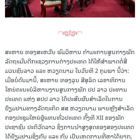
ສະຫາຍ ທອງສະຫວັນ ພົມວິຫານ ກຳມະການສູນກາງພັກ
ລັດຖະມົນຕີກະຊວງການຕ່າງປະເທດ ໄດ້ໃຫ້ສໍາພາດຕໍ່ສື່
ມວນຊົນລາວ ແລະ ຫວຽດນາມ ໃນວັນທີ 2 ກຸມພາ ນີ້ວ່າ:
ເມື່ອບໍ່ດົນມານີ້, ສະຫາຍ ທອງລຸນ ສີສຸລິດ ເລຂາທິການ
ໃຫຍ່ຄະນະບໍລິຫານງານສູນກາງພັກ ປປ ລາວ ປະທານ
ປະເທດ ແຫ່ງ ສປປ ລາວ ໄດ້ປະສົບຜົນສໍາເລັດໃນການ
ຢ້ຽມຢາມທາງລັດຖະກິດ ສສ ຫວຽດນາມ ພາຍຫຼັງສຳເລັດ
ກອງປະຊຸມໃຫຍ່ຜູ້ແທນທົ່ວປະເທດ ຄັ້ງທີ XII ຂອງພັກ
ປະຊາຊົນ ປະຕິວັດລາວ ຊຶ່ງການນໍາສູງສຸດຂອງສອງປະເທດ
ໄດ້ຢ້ຽມຢາມຊຶ່ງກັນ ແລະ ກັນ ເປັນເຫດການທີ່ຫາໄດ້ຍາກ,