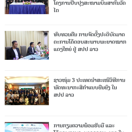
ໂຄງການປັບປຸງສະໜາມບິນສາກົນວັດ
ໄຕ
ທົບທວນຄືນ ການຈັດຕັ້ງປະຕິບັດມາດ
ຕະການໂຕ້ຕອບສະພາບພະຍາດໝາກ
ແດງໃຫຍ່ ຢູ່ ສປປ ລາວ
ຊາວໜຸ່ມ 3 ປະເທດນຳສະເໜີວິທີການ
ພັດທະນາກະສິກຳແບບຍືນຍົງ ໃນ
ສປປ ລາວ
ການກຽມຄວາມພ້ອມຮັບມື ແລະ