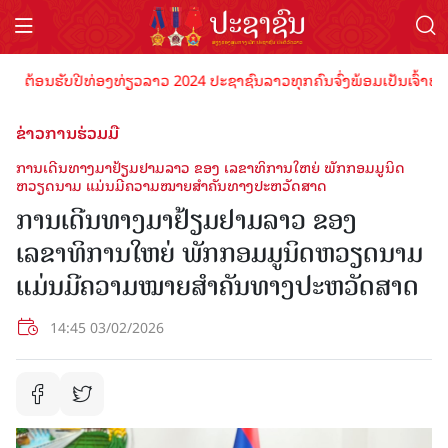
້ອນຮັບປີທ່ອງທ່ຽວລາວ 2024 ປະຊາຊົນລາວທຸກຄົນຈົ່ງພ້ອມເປັນເຈົ້າພາບທີ່ດີ
ຂ່າວການຮ່ວມມື
ການເດີນທາງມາຢ້ຽມຢາມລາວ ຂອງ ເລຂາທິການໃຫຍ່ ພັກກອມມູນິດ
ຫວຽດນາມ ແມ່ນມີຄວາມໝາຍສຳຄັນທາງປະຫວັດສາດ
ການເດີນທາງມາຢ້ຽມຢາມລາວ ຂອງ
ເລຂາທິການໃຫຍ່ ພັກກອມມູນິດຫວຽດນາມ
ແມ່ນມີຄວາມໝາຍສຳຄັນທາງປະຫວັດສາດ
14:45 03/02/2026