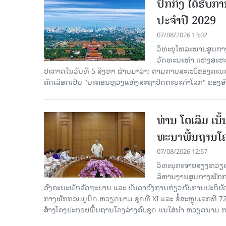
ປັກກິ່ງ ໄດ້ຮັ
ປະຈຳປີ 2029
07/08/2026 13:02
ວິທະຍຸໂທລະພາບສູນກາງ
ວັດທະນະທຳ ແຫ່ງສະຫະປະ
ປະກາດໃນວັນທີ 5 ສິງຫາ ຜ່ານມາວ່າ: ຕາມການສະເໜີຂອງຄະນະ
ຄັດ​ເລືອກເປັນ "ນະຄອນຫຼວງແຫ່ງສະຖາປັດຕະຍະກຳໂລກ" ຂອງອ
ທ່ານ ໂຕ​ເລິມ ເນ
ທະ​ນາ​ພື້ນ​ຖານ​ໂ
07/08/2026 12:57
ວິທະຍຸກະຈາຍສຽງຫວຽດນາມລ
ລິ​ຫານ​ງານ​ສູນ​ກາງ​ພັກ
ອົງ​ຄະ​ນະ​ພັກ​ລັດ​ຖະ​ບານ ແລະ ບັນ​ດາ​ອົງ​ການ​ກ່ຽວ​ກັບ​ການ​ປະ​ຕິ​
ກາງ​ພັກ​ກອມ​ມູ​ນິດ ຫວຽດ​ນາມ ຊຸດ​ທີ XI ແລະ ຂໍ້​ສະ​ຫຼຸບ​ເລກ​ທີ 72
ສ້າງ​ໂຄງ​ປະ​ກອບ​ພື້ນ​ຖານ​ໂຄງ​ລ່າງຄົບ​ຊຸດ ແນ​ໃສ່​ນຳ ຫວຽດ​ນາມ ກ