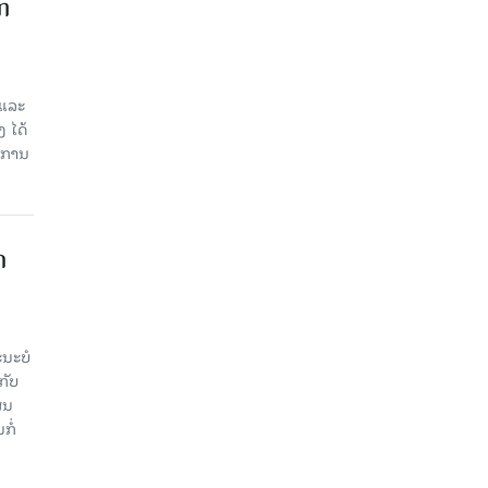
ກ
 ແລະ
 ໄດ້
ບການ
​
ະ​ບໍ​
ັບ​
ູນ​
ໍ່​