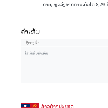
ກາຍ, ຫຼຸດລົງຈາກການເຕີບໂຕ 8,2% ໃ
ຄໍາເຫັນ
ຂ່າວຕ່າງປະເທດ