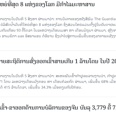
ທີ່ໃຫຍ່ທີ່ສຸດ 8 ແຫ່ງຂອງໂລກ ມີກຳໄລມະຫາສານ
າຍງານໃນວັນທີ 5 ສິງຫາ ຜ່ານມາວ່າ: ການວິເຄາະຂອງໜັງສືພິມ The Guardi
 ບໍລິສັດນ້ຳມັນທີ່ໃຫຍ່ທີ່ສຸດ 8 ແຫ່ງຂອງໂລກ ຊຶ່ງສ່ວນໃຫຍ່ແມ່ນຕັ້ງຢູ່ໃນບັນດາປ
ມກັນເກືອບ 93 ຕື້ໂດລາ ໃນລະຫວ່າງເດືອນເມສາ ຫາ ເດືອນມິຖຸນາ ຜ່ານມາ, ຫຼັງຈ
າເມຣິກາ ແລະ ອິສຣາແອນ ຕໍ່ອີຣານ ຊຶ່ງນຳໄປສູ່ການເພີ່ມຂຶ້ນຂອງລາຄາພະລັງ
ຍສະຖິຕິການສົ່ງອອກເຂົ້າສານເກີນ 1 ລ້ານໂຕນ ໃນປີ 
ຍງານໃນວັນທີ 5 ສິງຫາ ຜ່ານມາວ່າ: ສະຫະພັນເຂົ້າກຳປູເຈຍລາຍງານວ່າ, ກໍາປູເ
471 ໂຕນ ລະຫວ່າງເດືອນມັງກອນ ຫາ ເດືອນກໍລະກົດ ຜ່ານມາ, ເພີ່ມຂຶ້ນ 68% ເມື
ດ້ 415 ລ້ານໂດລາ, ເພີ່ມຂຶ້ນ 34.3% ເມື່ອທຽບກັບປີກ່ອນ.
ເຂົ້າ-ຂາອອກດ້ານການບໍລິການຂອງຈີນ ບັນລຸ 3,779 ຕື້ 