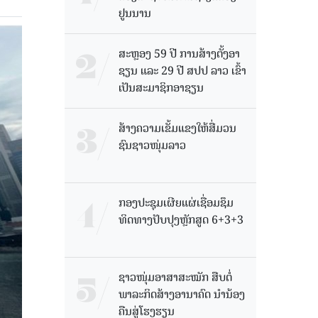
ຢູນນານ
ສະຫຼອງ 59 ປີ ການສ້າງຕັ້ງອາ
ຊຽນ ແລະ 29 ປີ ສປປ ລາວ ເຂົ້າ
ເປັນສະມາຊິກອາຊຽນ
ສ້າງຄວາມເຂັ້ມແຂງໃຫ້ສື່ມວນ
ຊົນຊາວໜຸ່ມລາວ
ກອງປະຊຸມເຜີຍແຜ່ເຊື່ອມຊຶມ
ທິດທາງປັບປຸງຫຼັກສູດ 6+3+3
ຊາວໜຸ່ມອາສາສະໝັກ ສືບຕໍ່
ພາລະກິດສ້າງອານາຄົດ ນໍານ້ອງ
ຄືນສູ່ໂຮງຮຽນ