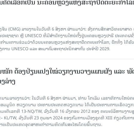
ບການຄັດເລືອກເປັນ ນະຄອນຫຼວງແຫ່ງສະຖາປັດຕະຍະກຳໂລ
ຈີນ (CMG) ລາຍງານໃນວັນທີ 6 ສິງຫາ ຜ່ານມາວ່າ: ອົງການສຶກສາວິທະຍາສາດ
ຊາຊາດ ຫຼື UNESCO ທີ່ມີສຳນັກງານໃຫຍ່ຕັ້ງຢູ່ນະຄອນ​ຫຼວງປາຣີ ປະເທດຝຣັ່ງ
ກຳມະການຮ່ວມວ່າດ້ວຍນະຄອນຫຼວງແຫ່ງສະຖາປັດຕະຍະກຳໂລກ, ປັກກິ່ງ ໄດ້ຮັ
ົງການ UNESCO ແລະ ສະມາ​ຄົມສະຖາປະນິກສາກົນ ປະຈຳປີ 2029.
ັ້ນໜັກ ຕ້ອງ​ປ່ຽນ​ແປງ​ໃໝ່​ວຽກ​ງານ​ວາງ​ແຜນ​ຜັງ ແລະ ​ພັດ
ຄງ​ລ່າງ
າຍງານວ່າ: ໃນ​ວັນ​ທີ 6 ສິງ​ຫາ ຜ່ານມາ, ທ່ານ ໂຕ​ເລິມ ເລ​ຂາ​ທິ​ການ​ໃຫຍ່​ຄະ​ນ
​ກອມ​ມູ​ນິດ ຫວຽດ​ນາມ ປະ​ທານ​ປະ​ເທດຫວຽດ​ນາມ ໄດ້​ເປັນ​ປະ​ທານ​ການ​ເຮັດ​ວຽກ​ກ
ບັດ​ມະ​ຕິ​ເລກ​ທີ 13-NQ/TW, ລົງວັນ​ທີ 16 ມັງ​ກອນ 2012 ຂອງ ຄະ​ນະ​ບໍ​ລິ​ຫານ​ງານ​ສ
– KL/TW, ​ລົງວັນ​ທີ 23 ກຸມ​ພາ 2024 ຂອງ​ກົມ​ການ​ເມື​ອງ​ຊຸດ​ທີ XIII ກ່ຽວ​ກັບ​ການກ
າຍ​ເປັນ​ປະ​ເທດ​ອຸດ​ສາ​ຫະ​ກຳ​ຕາມ​ທິດ​ທັນ​ສະ​ໄໝ​ໂດຍ​ພື້ນ​ຖານ.