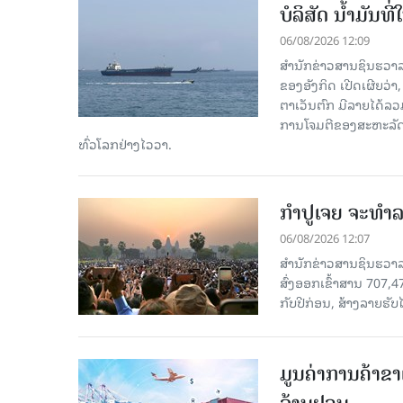
ບໍລິສັດ ນ້ຳມັນ
06/08/2026 12:09
ສຳນັກຂ່າວສານຊິນຮວາລ
ຂອງອັງກິດ ເປີດເຜີຍວ່າ,
ຕາເວັນຕົກ ມີລາຍໄດ້ລວ
ການໂຈມຕີຂອງສະຫະລັດ ອ
ທົ່ວໂລກຢ່າງໄວວາ.
ກຳປູເຈຍ ຈະທຳລາ
06/08/2026 12:07
ສຳນັກຂ່າວສານຊິນຮວາລາ
ສົ່ງອອກເຂົ້າສານ 707,
ກັບປີກ່ອນ, ສ້າງລາຍຮັບໄ
ມູນຄ່າການຄ້າຂາ