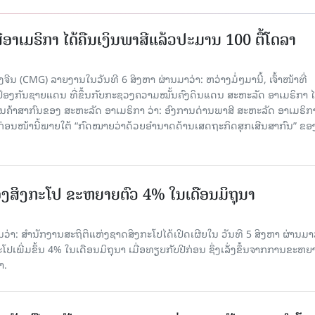
ອາເມຣິກາ ໄດ້ຄືນເງິນພາສີແລ້ວປະມານ 100 ຕື້ໂດລາ
ນ (CMG) ລາຍງານໃນວັນທີ 6 ສິງຫາ ຜ່ານມາວ່າ: ຫວ່າງມໍ່ໆມານີ້, ເຈົ້າໜ້າທີ່
ປ້ອງກັນຊາຍແດນ ທີ່ຂຶ້ນກັບກະຊວງຄວາມໝັ້ນຄົງດິນແດນ ສະຫະລັດ ອາເມຣິກາ ໄ
ນຄ້າສາກົນຂອງ ສະຫະລັດ ອາເມຣິກາ ວ່າ: ອົງການດ່ານພາສີ ສະຫະລັດ ອາເມຣິກາ
ບກ່ອນໜ້ານີ້ພາຍໃຕ້ “ກົດໝາຍວ່າດ້ວຍອຳນາດດ້ານເສດຖະກິດສຸກເສີນສາກົນ” ຂອ
ງສິງກະໂປ ຂະຫຍາຍຕົວ 4% ໃນເດືອນມິຖຸນາ
່າ: ສຳນັກງານສະຖິຕິແຫ່ງຊາດສິງກະໂປໄດ້ເປີດເຜີຍໃນ ວັນທີ 5 ສິງຫາ ຜ່ານມາວ
ເພີ່ມຂຶ້ນ 4% ໃນເດືອນມິຖຸນາ ເມື່ອທຽບກັບປີກ່ອນ ຊຶ່ງເລັ່ງຂຶ້ນຈາກການຂະຫຍ
າ.