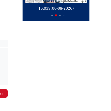
26)
15.039(06-08-2026)
1
ັນ