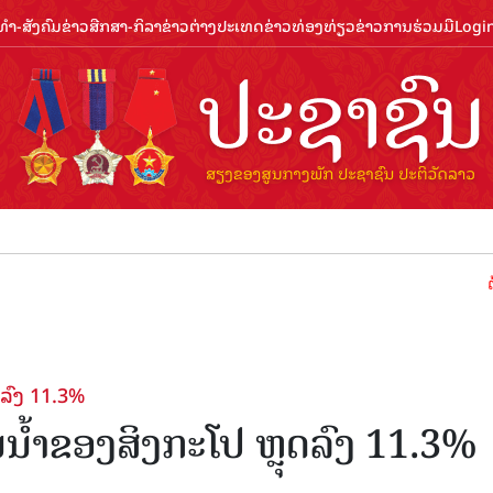
ຳ-ສັງຄົມ
ຂ່າວສືກສາ-ກິລາ
ຂ່າວຕ່າງປະເທດ
ຂ່າວທ່ອງທ່ຽວ
ຂ່າວການຮ່ວມມື
Logi
ຕ້ອນຮັບປີ
ດລົງ 11.3%
່ນນໍ້າຂອງສິງກະໂປ ຫຼຸດລົງ 11.3%