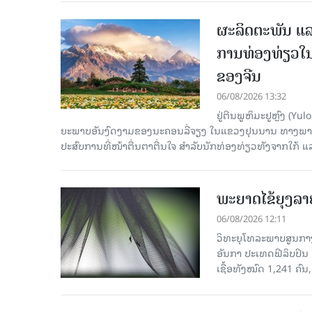
ຜະລິດຕະພັນ ແລ
ການທ່ອງທ່ຽວໃນ
ຂອງຈີນ
06/08/2026 13:32
ຢູ່ຕີນພູຫິມະຢູຫຼົງ (
ຍະພາບອັນງົດງາມຂອງນະຄອນລີ່ຈຽງ ໃນແຂວງຢຸນນານ ທາງພາກຕາເ
ປະສົບການທີ່ໜ້າຕື່ນຕາຕື່ນໃຈ ສຳລັບນັກທ່ອງທ່ຽວທັງຈາກໃກ້ ແ
ພະຍາດໄຂ້ຍຸງລາ
06/08/2026 12:11
ວິທະຍຸໂທລະພາບສູນກາງຈ
ອັນກາ ປະເທດຟີລິບປິນ 
ເຊື້ອ​ທັງ​ໝົດ 1,241 ຄົນ