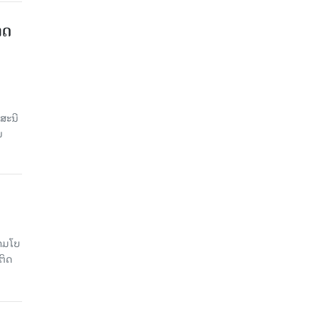
າດ
ສະນີ
ນ
າມໂບ​
ຕິດ