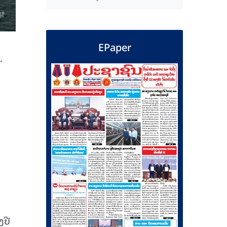
EPaper
.
ງປີ