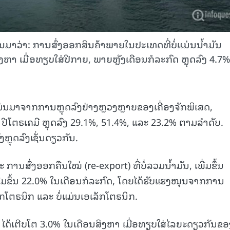
າ: ການ​ສົ່ງ​ອອກ​ສິນຄ້າພາຍ​ໃນ​ປະ​ເທດ​ທີ່​ບໍ່​ແມ່ນ​ນ້ຳມັນ
​ເມື່ອ​ທຽບ​ໃສ່​ປີ​ກາຍ,​ ພາຍຫຼັງ​ເດືອນ​ກໍລະກົດ​ ​ຫຼຸດ​ລົງ 4.7%
ມ່ນມາຈາກການຫຼຸດລົງຢ່າງຫຼວງຫຼາຍຂອງເຄື່ອງຈັກພິເສດ,
ໂຕຣເຄມີ ຫຼຸດລົງ 29.1%, 51.4%, ແລະ 23.2% ຕາມລໍາດັບ.
ຫຼຸດລົງເຊັ່ນດຽວກັນ.
 ການສົ່ງອອກຄືນໃໝ່ (re-export) ທີ່ບໍ່ລວມນໍ້າມັນ, ເພີ່ມຂຶ້ນ
ພີ່ມຂຶ້ນ 22.0% ໃນເດືອນກໍລະກົດ, ໂດຍໄດ້ຮັບແຮງໜຸນຈາກການ
ັກໂຕຣນິກ ແລະ ບໍ່ແມ່ນເອເລັກໂຕຣນິກ.
ໄດ້ເຕີບໂຕ 3.0% ໃນເດືອນສິງຫາ ເມື່ອທຽບໃສ່ໄລຍະດຽວກັນຂອ