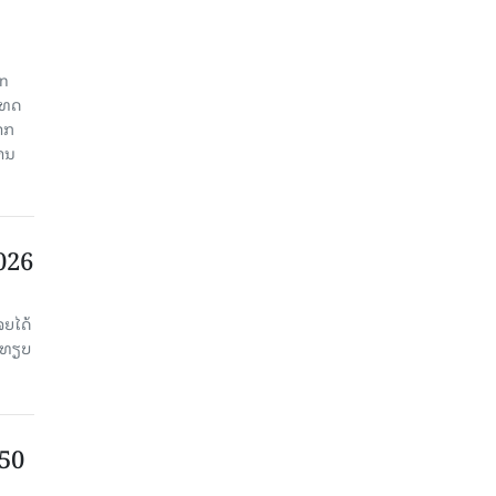
an
ະເທດ
າກ
ງານ
2026
ຈຍໄດ້
່ອທຽບ
750