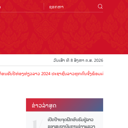
n
ວັນເສົາ ທີ 8 ສິງຫາ ຄ.ສ. 2026
ທ່ອງທ່ຽວລາວ 2024 ປະຊາຊົນລາວທຸກຄົນຈົ່ງພ້ອມເປັນເຈົ້າພາບທີ່ດີ ຕ້ອນຮັບ
ຂ່າວ​ລ່າ​ສຸດ
ເປີດປ້າຍຈຸດຝຶກອົບຮົມຢູ່ລາວ
ຂອງສະຖາບັນການຊ່າງແຂວງ