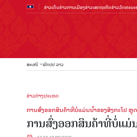
ຂ່າວເດັ່ນ
ຂ່າວການເມືອງ
ຂ່າວເສດຖະກິດ
ຂ່າວວັດທະນະທ
ສະເໜີ
ພັກປປ ລາວ
ຂ່າວຕ່າງປະເທດ
ການສົ່ງອອກສິນຄ້າທີ່ບໍ່ແມ່ນນໍ້າຂອງສິງກະໂປ ຫຼຸ
ການສົ່ງອອກສິນຄ້າທີ່ບໍ່ແມ