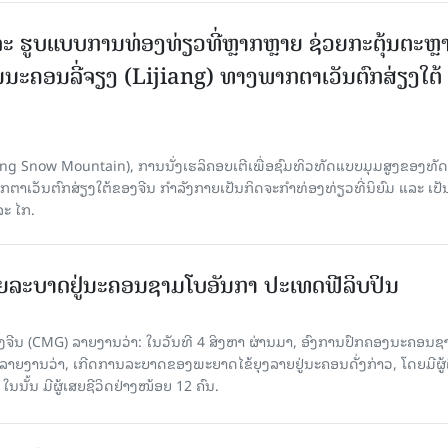
ະ ຮູບແບບການທ່ອງທ່ຽວທີ່ຫຼາກຫຼາຍ ຊ່ວຍກະຕຸ້ນຕະຫຼ
ນະຄອນລີ່ຈຽງ (Lijiang) ທາງພາກຕາເວັນຕົກສ່ຽງໃຕ້
Yulong Snow Mountain), ການນັ່ງເຮລິຄອບເຕີເພື່ອຊົມທິວທັດແບບມຸມສູງຂອງທັດ
ວັນຕົກສ່ຽງໃຕ້ຂອງຈີນ ກຳລັງກາຍເປັນກິດຈະກຳທ່ອງທ່ຽວທີ່ນິຍົມ ແລະ ເປັ
ລະ ໄກ.
ຍລະບາດຢູ່ນະຄອນຊາມໂບ​ອັນກາ ປະເທດຟີລິບປິນ
ີນ (CMG) ລາຍງານວ່າ: ໃນວັນທີ 4 ສິງ​ຫາ ຜ່ານມາ, ອົງການ​ປົກ​ຄອງນະຄອນຊ
ລາຍ​ງານວ່າ, ເກີດ​ການລະບາດ​ຂອງພະຍາດໄຂ້ຍຸງລາຍຢູ່ນະຄອນດັ່ງກ່າວ, ໂດຍມີຜູ້
, ໃນນັ້ນ ມີຜູ້ເສຍຊີວິດຢ່າງໜ້ອຍ 12 ຄົນ.