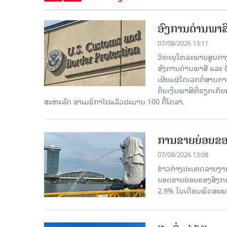
ອົງການດ່ານພາສີ
07/08/2026 13:11
ວິທະຍຸໂທລະພາບສູນກາງຈີ
ອົງການດ່ານພາສີ ແລະ 
ເຜີຍແຜ່ໂຕເລກຕໍ່ສານກາ
ຄືນເງິນພາສີທີ່ຮຽກເກັ
ສະຫະລັດ ອາເມຣິກາໄປແລ້ວປະມານ 100 ຕື້ໂດລາ.
ການຂາຍຍ່ອຍຂອ
07/08/2026 13:08
ຂ່າວຕ່າງປະເທດລາຍງານວ
ຍອດຂາຍຍ່ອຍຂອງສິງກະໂປ
2.9% ໃນເດືອນພຶດສະພ