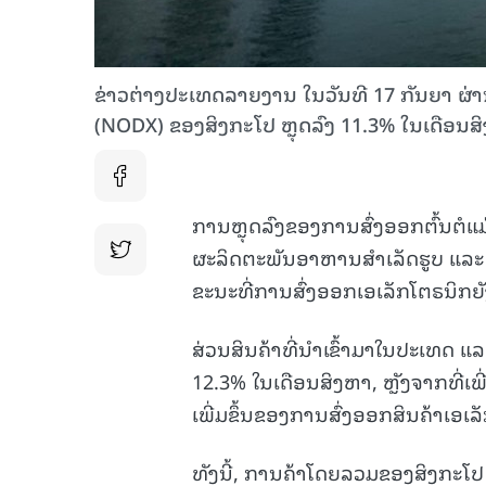
ຂ່າວຕ່າງປະເທດລາຍງານ ໃນວັນທີ 17 ກັນຍາ ຜ່ານມາວ່
(NODX) ຂອງ​ສິງກະ​ໂປ​ ຫຼຸດ​ລົງ 11.3% ໃນເດືອນສິງຫາ 
ການຫຼຸດລົງຂອງການສົ່ງອອກຕົ້ນຕໍແ
ຜະລິດຕະພັນອາຫານສຳເລັດຮູບ ແລະ ປີ
ຂະນະທີ່ການສົ່ງອອກເອເລັກໂຕຣນິກຍັງ
ສ່ວນສິນຄ້າທີ່ນໍາເຂົ້າມາໃນປະເທດ ແລະ
12.3% ໃນເດືອນສິງຫາ, ຫຼັງຈາກທີ່ເ
ເພີ່ມຂຶ້ນຂອງການສົ່ງອອກສິນຄ້າເອເລ
ທັງນີ້, ການຄ້າໂດຍລວມຂອງສິງກະໂປ 