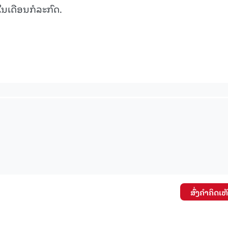
ນເດືອນກໍລະກົດ.
15.040(07-08-20
ສົ່ງຄໍາຄິດເຫ