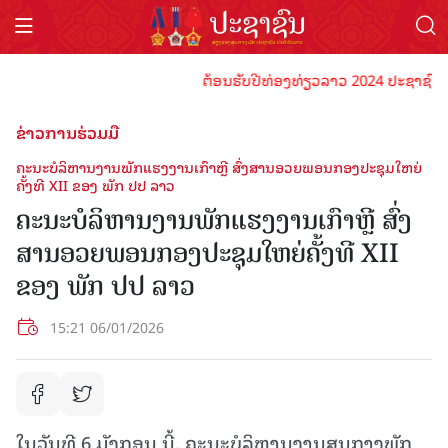
ຕ້ອນຮັບປີທ່ອງທ່ຽວລາວ 2024 ປະຊາຊົນລາວທຸ
ຂ່າວການຮ່ວມມື
ຄະນະບໍລິຫານງານພັກແຮງງານເກົາຫຼີ ສົ່ງສານອວຍພອນກອງປະຊຸມໃຫຍ່
ຄັ້ງທີ XII ຂອງ ພັກ ປປ ລາວ
ຄະນະບໍລິຫານງານພັກແຮງງານເກົາຫຼີ ສົ່ງ
ສານອວຍພອນກອງປະຊຸມໃຫຍ່ຄັ້ງທີ XII
ຂອງ ພັກ ປປ ລາວ
15:21 06/01/2026
ໃນວັນທີ 6 ມັງກອນ ນີ້, ຄະນະບໍລິຫານງານສູນກາງພັກ