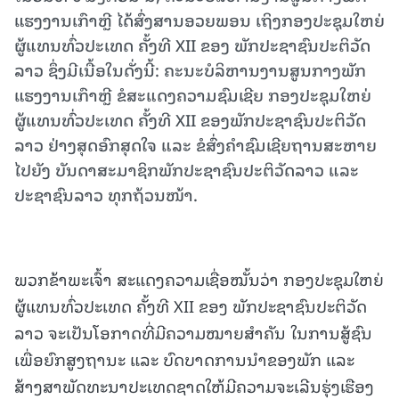
ແຮງງານເກົາຫຼີ ໄດ້ສົ່ງສານອວຍພອນ ເຖິງກອງປະຊຸມໃຫຍ່
ຜູ້ແທນທົ່ວປະເທດ ຄັ້ງທີ XII ຂອງ ພັກປະຊາຊົນປະຕິວັດ
ລາວ ຊຶ່ງມີເນື້ອໃນດັ່ງນີ້: ຄະນະບໍລິຫານງານສູນກາງພັກ
ແຮງງານເກົາຫຼີ ຂໍສະແດງຄວາມຊົມເຊີຍ ກອງປະຊຸມໃຫຍ່
ຜູ້ແທນທົ່ວປະເທດ ຄັ້ງທີ XII ຂອງພັກປະຊາຊົນປະຕິວັດ
ລາວ ຢ່າງສຸດອົກສຸດໃຈ ແລະ ຂໍສົ່ງຄໍາຊົມເຊີຍຖານສະຫາຍ
ໄປຍັງ ບັນດາສະມາຊິກພັກປະຊາຊົນປະຕິວັດລາວ ແລະ
ປະຊາຊົນລາວ ທຸກຖ້ວນໜ້າ.
ພວກຂ້າພະເຈົ້າ ສະແດງຄວາມເຊື່ອໝັ້ນວ່າ ກອງປະຊຸມໃຫຍ່
ຜູ້ແທນທົ່ວປະເທດ ຄັ້ງທີ XII ຂອງ ພັກປະຊາຊົນປະຕິວັດ
ລາວ ຈະເປັນໂອກາດທີ່ມີຄວາມໝາຍສໍາຄັນ ໃນການສູ້ຊົນ
ເພື່ອຍົກສູງຖານະ ແລະ ບົດບາດການນໍາຂອງພັກ ແລະ
ສ້າງສາພັດທະນາປະເທດຊາດໃຫ້ມີຄວາມຈະເລີນຮຸ່ງເຮືອງ