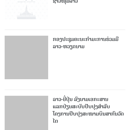
ກອງປະຊຸມຄະນະກຳມະການຮ່ວມມື
ລາວ-ຫວຽດນາມ
ລາວ-ຍີ່ປຸ່ນ ລົງນາມເອກະສານ
ແລກປ່ຽນສະບັບປັບປຸງສໍາລັບ
ໂຄງການປັບປຸງສະໜາມບິນສາກົນວັດ
ໄຕ