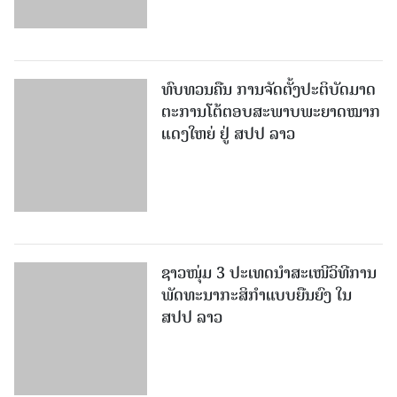
ທົບທວນຄືນ ການຈັດຕັ້ງປະຕິບັດມາດ
ຕະການໂຕ້ຕອບສະພາບພະຍາດໝາກ
ແດງໃຫຍ່ ຢູ່ ສປປ ລາວ
ຊາວໜຸ່ມ 3 ປະເທດນຳສະເໜີວິທີການ
ພັດທະນາກະສິກຳແບບຍືນຍົງ ໃນ
ສປປ ລາວ