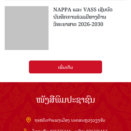
ບັນທຶກການຮ່ວມມືທາງດ້ານ
ວິທະຍາສາດ 2026-2030
ເພີ່ມເຕີມ
ໜັງສືພິມປະຊາຊົນ
ຖະໜົນກຳແພງເມືອງ ນະຄອນຫຼວງວຽງຈັນ
ໂທລະສັບ: 021336111 - ແຟັກ: 021336113
ອີເມວ:
pasaxonn@yahoo.com