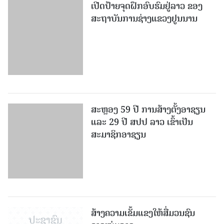
ເປີດປ້າຍຈຸດຝຶກອົບຮົມຢູ່ລາວ ຂອງ
ສະຖາບັນການຊ່າງແຂວງຢູນນານ
ສະຫຼອງ 59 ປີ ການສ້າງຕັ້ງອາຊຽນ
ແລະ 29 ປີ ສປປ ລາວ ເຂົ້າເປັນ
ສະມາຊິກອາຊຽນ
ສ້າງຄວາມເຂັ້ມແຂງໃຫ້ສື່ມວນຊົນ
ຊາວໜຸ່ມລາວ