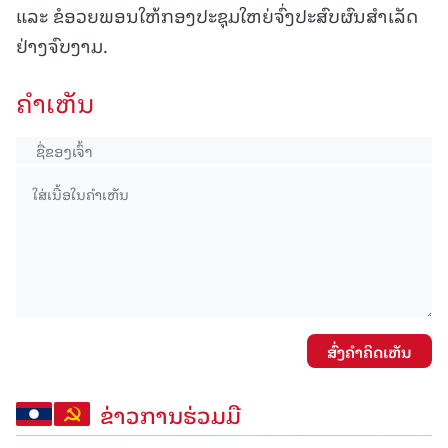
ແລະ ຂໍອວຍພອນໃຫ້ກອງປະຊຸມໃຫຍ່ຈົ່ງປະສົບຜົນສໍາເລັດ
ຢ່າງຈົບງາມ.
ຄໍາເຫັນ
ສົ່ງຄໍາຄິດເຫັນ
ຂ່າວການຮ່ວມມື