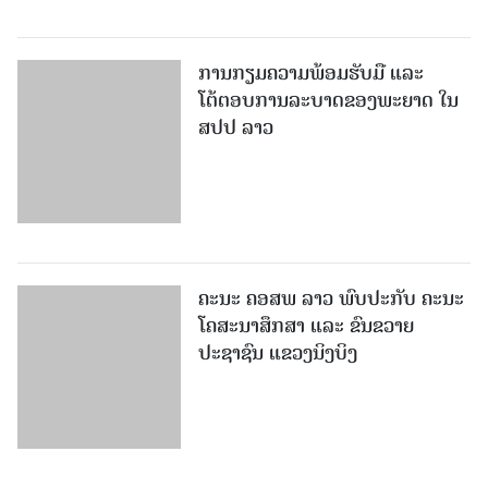
ການກຽມຄວາມພ້ອມຮັບມື ແລະ
ໂຕ້ຕອບການລະບາດຂອງພະຍາດ ໃນ
ສປປ ລາວ
ຄະນະ ຄອສພ ລາວ ພົບປະກັບ ຄະນະ
ໂຄສະນາສຶກສາ ແລະ ຂົນຂວາຍ
ປະຊາຊົນ ແຂວງນິງບິງ
NAPPA ແລະ VASS ເຊັນບົດ