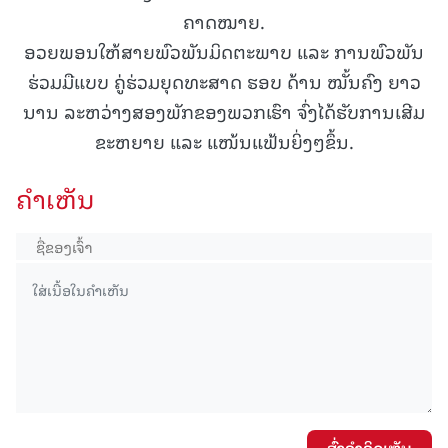
ຄາດໝາຍ.
ອວຍພອນໃຫ້ສາຍພົວພັນມິດຕະພາບ ແລະ ການພົວພັນ
ຮ່ວມມືແບບ ຄູ່ຮ່ວມຍຸດທະສາດ ຮອບ ດ້ານ ໝັ້ນຄົງ ຍາວ
ນານ ລະຫວ່າງສອງພັກຂອງພວກເຮົາ ຈົ່ງໄດ້ຮັບການເສີມ
ຂະຫຍາຍ ແລະ ແໜ້ນແຟ້ນຍິ່ງໆຂຶ້ນ.
ຄໍາເຫັນ
ສົ່ງຄໍາຄິດເຫັນ