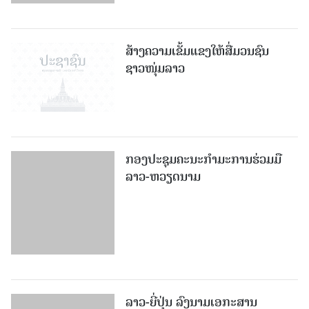
ສ້າງຄວາມເຂັ້ມແຂງໃຫ້ສື່ມວນຊົນ
ຊາວໜຸ່ມລາວ
ກອງປະຊຸມຄະນະກຳມະການຮ່ວມມື
ລາວ-ຫວຽດນາມ
ລາວ-ຍີ່ປຸ່ນ ລົງນາມເອກະສານ