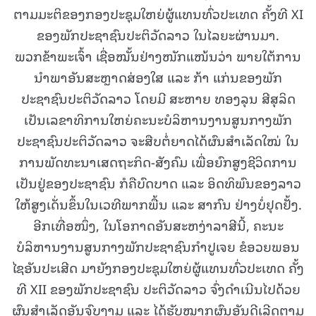
ຕາມມະຕິຂອງກອງປະຊຸມໃຫຍ່ຜູ້ແທນທົ່ວປະເທດ ຄັ້ງທີ XI
ຂອງພັກປະຊາຊົນປະຕິວັດລາວ ໃນໄລຍະຜ່ານມາ.
ພວກຂ້າພະເຈົ້າ ເຊື່ອໝັ້ນຢ່າງໜັກແໜ້ນວ່າ ພາຍໃຕ້ການ
ນຳພາອັນສະຫຼາດສ່ອງໃສ ແລະ ກ້າ ແກ່ນຂອງພັກ
ປະຊາຊົນປະຕິວັດລາວ ໂດຍມີ ສະຫາຍ ທອງລຸນ ສີສຸລິດ
ເປັນເລຂາທິການໃຫຍ່ຄະນະບໍລິຫານງານສູນກາງພັກ
ປະຊາຊົນປະຕິວັດລາວ ຈະສືບຕໍ່ຍາດໄດ້ຜົນສຳເລັດໃໝ່ ໃນ
ການພັດທະນາເສດຖະກິດ-ສັງຄົມ ເພື່ອຍົກສູງຊີວິດການ
ເປັນຢູ່ຂອງປະຊາຊົນ ກໍຄືບົດບາດ ແລະ ອິດທິພົນຂອງລາວ
ໃຫ້ສູງເດັ່ນຂຶ້ນໃນເວທີພາກພື້ນ ແລະ ສາກົນ ຢ່າງບໍ່ຢຸດຢັ້ງ.
ອີກເທື່ອໜຶ່ງ, ໃນໂອກາດອັນສະຫງ່າລາສີນີ້, ຄະນະ
ບໍລິຫານງານສູນກາງພັກປະຊາຊົນກໍາປູເຈຍ ຂໍອວຍພອນ
ໄຊອັນປະເສີດ ມາຍັງກອງປະຊຸມໃຫຍ່ຜູ້ແທນທົ່ວປະເທດ ຄັ້ງ
ທີ XII ຂອງພັກປະຊາຊົນ ປະຕິວັດລາວ ຈົ່ງດຳເນີນໄປດ້ວຍ
ຜົນສຳເລັດອັນຈົບງາມ ແລະ ໄດ້ຮັບໝາກຜົນອັນດີເລີດຕາມ