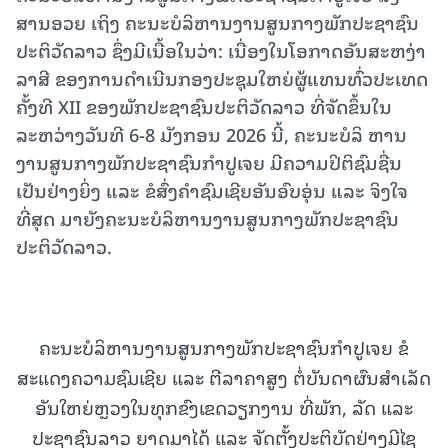
ສານອວຍ ເຖິງ ຄະນະບໍລິຫານງານສູນກາງພັກປະຊາຊົນ
ປະຕິວັດລາວ ຊຶ່ງມີເນື້ອໃນວ່າ: ເນື່ອງໃນໂອກາດອັນສະຫງ່າ
ລາສີ ຂອງການດຳເນີນກອງປະຊຸມໃຫຍ່ຜູ້ແທນທົ່ວປະເທດ
ຄັ້ງທີ XII ຂອງພັກປະຊາຊົນປະຕິວັດລາວ ທີ່ຈັດຂຶ້ນໃນ
ລະຫວ່າງວັນທີ 6-8 ມັງກອນ 2026 ນີ້, ຄະນະບໍລິ ຫານ
ງານສູນກາງພັກປະຊາຊົນກໍາປູເຈຍ ມີຄວາມປິຕິຊົມຊື່ນ
ເປັນຢ່າງຍິ່ງ ແລະ ຂໍສົ່ງຄຳຊົມເຊີຍອັນອົບອຸ່ນ ແລະ ຈິງໃຈ
ທີ່ສຸດ ມາຍັງຄະນະບໍລິຫານງານສູນກາງພັກປະຊາຊົນ
ປະຕິວັດລາວ.
ຄະນະບໍລິຫານງານສູນກາງພັກປະຊາຊົນກໍາປູເຈຍ ຂໍ
ສະແດງຄວາມຊົມເຊີຍ ແລະ ຕີລາຄາສູງ ຕໍ່ບັນດາຜົນສຳເລັດ
ອັນໃຫຍ່ຫຼວງໃນທຸກຂົງເຂດວຽກງານ ທີ່ພັກ, ລັດ ແລະ
ປະຊາຊົນລາວ ຍາດມາໄດ້ ແລະ ຈັດຕັ້ງປະຕິບັດຢ່າງມີໄຊ