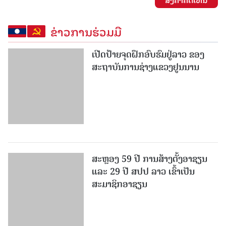
ຂ່າວການຮ່ວມມື
ເປີດປ້າຍຈຸດຝຶກອົບຮົມຢູ່ລາວ ຂອງ
ສະຖາບັນການຊ່າງແຂວງຢູນນານ
ສະຫຼອງ 59 ປີ ການສ້າງຕັ້ງອາຊຽນ
ແລະ 29 ປີ ສປປ ລາວ ເຂົ້າເປັນ
ສະມາຊິກອາຊຽນ