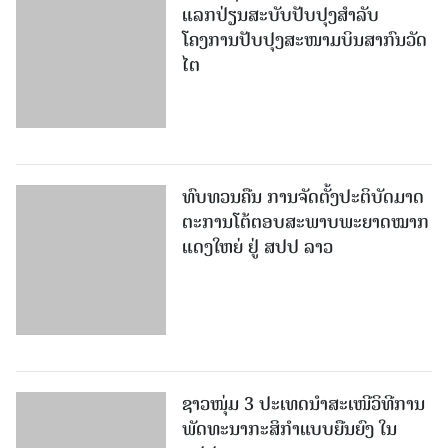
ແລກປ່ຽນສະບັບປັບປຸງສໍາລັບ
ໂຄງການປັບປຸງສະໜາມບິນສາກົນວັດ
ໄຕ
ທົບທວນຄືນ ການຈັດຕັ້ງປະຕິບັດມາດ
ຕະການໂຕ້ຕອບສະພາບພະຍາດໝາກ
ແດງໃຫຍ່ ຢູ່ ສປປ ລາວ
ຊາວໜຸ່ມ 3 ປະເທດນຳສະເໜີວິທີການ
ພັດທະນາກະສິກຳແບບຍືນຍົງ ໃນ