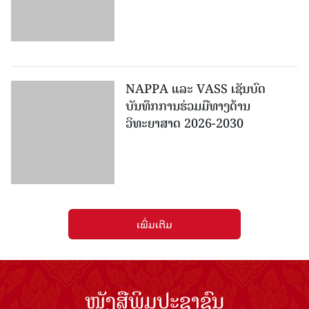
NAPPA ແລະ VASS ເຊັນບົດ
ບັນທຶກການຮ່ວມມືທາງດ້ານ
ວິທະຍາສາດ 2026-2030
ເພີ່ມເຕີມ
ໜັງສືພິມປະຊາຊົນ