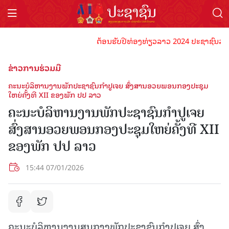
ຕ້ອນຮັບປີທ່ອງທ່ຽວລາວ 2024 ປະຊາຊົນລາວທຸກຄ
ຂ່າວການຮ່ວມມື
ຄະນະບໍລິຫານງານພັກປະຊາຊົນກໍາປູເຈຍ ສົ່ງສານອວຍພອນກອງປະຊຸມ
ໃຫຍ່ຄັ້ງທີ XII ຂອງພັກ ປປ ລາວ
ຄະນະບໍລິຫານງານພັກປະຊາຊົນກໍາປູເຈຍ
ສົ່ງສານອວຍພອນກອງປະຊຸມໃຫຍ່ຄັ້ງທີ XII
ຂອງພັກ ປປ ລາວ
15:44 07/01/2026
ຄະນະບໍລິຫານງານສູນກາງພັກປະຊາຊົນກໍາປູເຈຍ ສົ່ງ