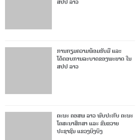
ສປປ ລາວ
ການກຽມຄວາມພ້ອມຮັບມື ແລະ
ໂຕ້ຕອບການລະບາດຂອງພະຍາດ ໃນ
ສປປ ລາວ
ຄະນະ ຄອສພ ລາວ ພົບປະກັບ ຄະນະ
ໂຄສະນາສຶກສາ ແລະ ຂົນຂວາຍ
ປະຊາຊົນ ແຂວງນິງບິງ