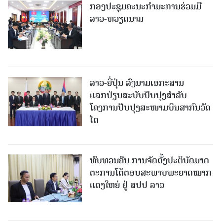
ກອງປະຊຸມຄະນະກຳມະການຮ່ວມມື
ລາວ-ຫວຽດນາມ
ລາວ-ຍີ່ປຸ່ນ ລົງນາມເອກະສານ
ແລກປ່ຽນສະບັບປັບປຸງສໍາລັບ
ໂຄງການປັບປຸງສະໜາມບິນສາກົນວັດ
ໄຕ
ທົບທວນຄືນ ການຈັດຕັ້ງປະຕິບັດມາດ
ຕະການໂຕ້ຕອບສະພາບພະຍາດໝາກ
ແດງໃຫຍ່ ຢູ່ ສປປ ລາວ