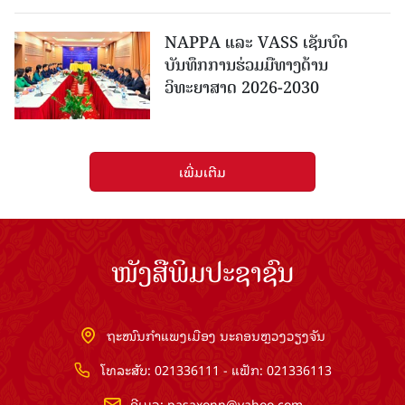
NAPPA ແລະ VASS ເຊັນບົດ
ບັນທຶກການຮ່ວມມືທາງດ້ານ
ວິທະຍາສາດ 2026-2030
ເພີ່ມເຕີມ
ໜັງສືພິມປະຊາຊົນ
ຖະໜົນກຳແພງເມືອງ ນະຄອນຫຼວງວຽງຈັນ
ໂທລະສັບ: 021336111 - ແຟັກ: 021336113
ອີເມວ:
pasaxonn@yahoo.com