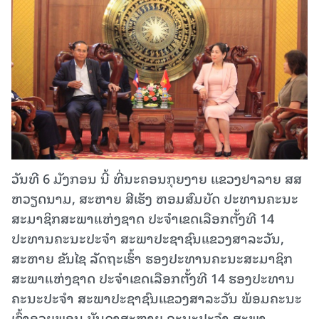
ວັນທີ 6 ມັງກອນ ນີ້ ທີ່ນະຄອນກຸຍງາຍ ແຂວງຢາລາຍ ສສ
ຫວຽດນາມ, ສະຫາຍ ສີເຮັງ ຫອມສົມບັດ ປະທານຄະນະ
ສະມາຊິກສະພາແຫ່ງຊາດ ປະຈໍາເຂດເລືອກຕັ້ງທີ 14
ປະທານຄະນະປະຈໍາ ສະພາປະຊາຊົນແຂວງສາລະວັນ,
ສະຫາຍ ຂັນໄຊ ລັດຖະເຮົ້າ ຮອງປະທານຄະນະສະມາຊິກ
ສະພາແຫ່ງຊາດ ປະຈໍາເຂດເລືອກຕັ້ງທີ 14 ຮອງປະທານ
ຄະນະປະຈໍາ ສະພາປະຊາຊົນແຂວງສາລະວັນ ພ້ອມຄະນະ
ເຂົ້າອວຍພອນ ບັນດາສະຫາຍ ຄະນະປະຈໍາ ສະພາ