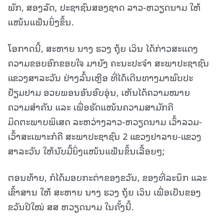
ພັກ, ສອງລັດ, ປະຊາຊົນສອງຊາດ ລາວ-ຫວຽດນາມ ໃຫ້
ແໜ້ນແຟ້ນຍິ່ງຂຶ້ນ.
ໂອກາດນີ້, ສະຫາຍ ນາງ ຮວງ ຖຸ້ຍ ເວິນ ໄດ້ກ່າວສະແດງ
ຄວາມຂອບອົກຂອບໃຈ ມາຍັງ ຄະນະປະຈໍາ ສະພາປະຊາຊົນ
ແຂວງສາລະວັນ ຢ່າງລົ້ນເຫຼືອ ທີ່ໄດ້ເດີນທາງມາພົບປະ
ຢ້ຽມຢາມ ອວຍພອນອັນອົບອຸ່ນ, ເຫັນໄດ້ຄວາມໝາຍ
ຄວາມສຳຄັນ ແລະ ເພື່ອຮັດແໜ້ນຄວາມສາມັກຄີ
ມິດຕະພາບພິເສດ ລະຫວ່າງລາວ-ຫວຽດນາມ ເວົ້າລວມ-
ເວົ້າສະເພາະກໍຄື ສະພາປະຊາຊົນ 2 ແຂວງຢາລາຍ-ແຂວງ
ສາລະວັນ ໃຫ້ນັບມື້ຍິ່ງແໜ້ນແຟ້ນຂຶ້ນເລື້ອຍໆ;
ຕອນທ້າຍ, ກໍໄດ້ມອບກະຕ່າຂອງຂວັນ, ຂອງທີ່ລະນຶກ ແລະ
ເຂົ້າສານ ໃຫ້ ສະຫາຍ ນາງ ຮວງ ຖຸ້ຍ ເວິນ ເພື່ອເປັນຂອງ
ຂວັນປີໃໝ່ ສສ ຫວຽດນາມ ໃນຄັ້ງນີ້.