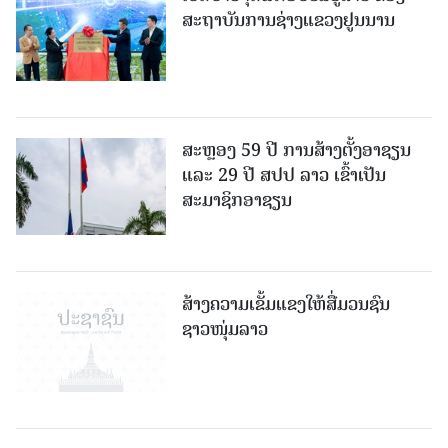
ສະຖາບັນການຊ່າງແຂວງຢູນນານ
ສະຫຼອງ 59 ປີ ການສ້າງຕັ້ງອາຊຽນ
ແລະ 29 ປີ ສປປ ລາວ ເຂົ້າເປັນ
ສະມາຊິກອາຊຽນ
ສ້າງຄວາມເຂັ້ມແຂງໃຫ້ສື່ມວນຊົນ
ຊາວໜຸ່ມລາວ