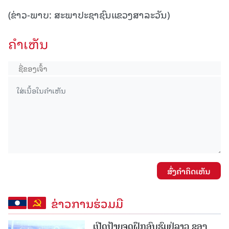
(ຂ່າວ-ພາບ: ສະພາປະຊາຊົນແຂວງສາລະວັນ)
ຄໍາເຫັນ
ສົ່ງຄໍາຄິດເຫັນ
ຂ່າວການຮ່ວມມື
ເປີດປ້າຍຈຸດຝຶກອົບຮົມຢູ່ລາວ ຂອງ