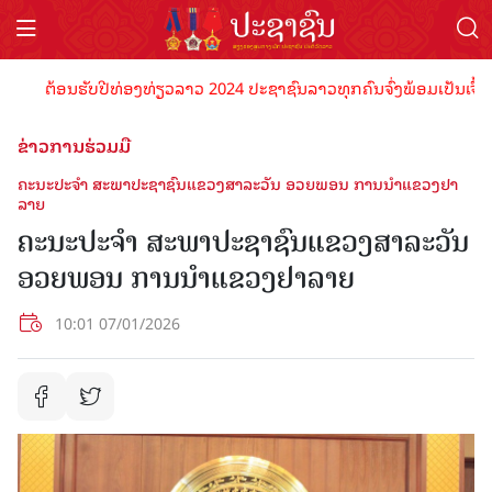
ຕ້ອນຮັບປີທ່ອງທ່ຽວລາວ 2024 ປະຊາຊົນລາວທຸກຄົນຈົ່ງພ້ອມເປັນເຈົ້າພາບ
ຂ່າວການຮ່ວມມື
ຄະນະປະຈໍາ ສະພາປະຊາຊົນແຂວງສາລະວັນ ອວຍພອນ ການນໍາແຂວງຢາ
ລາຍ
ຄະນະປະຈໍາ ສະພາປະຊາຊົນແຂວງສາລະວັນ
ອວຍພອນ ການນໍາແຂວງຢາລາຍ
10:01 07/01/2026