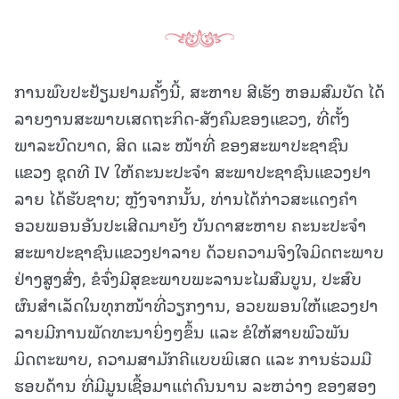
ການພົບປະຢ້ຽມຢາມຄັ້ງນີ້, ສະຫາຍ ສີເຮັງ ຫອມສົມບັດ ໄດ້
ລາຍງານສະພາບເສດຖະກິດ-ສັງຄົມຂອງແຂວງ, ທີ່ຕັ້ງ
ພາລະບົດບາດ, ສິດ ແລະ ໜ້າທີ່ ຂອງສະພາປະຊາຊົນ
ແຂວງ ຊຸດທີ IV ໃຫ້ຄະນະປະຈໍາ ສະພາປະຊາຊົນແຂວງຢາ
ລາຍ ໄດ້ຮັບຊາບ; ຫຼັງຈາກນັ້ນ, ທ່ານໄດ້ກ່າວສະແດງຄໍາ
ອວຍພອນອັນປະເສີດມາຍັງ ບັນດາສະຫາຍ ຄະນະປະຈໍາ
ສະພາປະຊາຊົນແຂວງຢາລາຍ ດ້ວຍຄວາມຈິງໃຈມິດຕະພາບ
ຢ່າງສູງສົ່ງ, ຂໍຈົ່ງມີສຸຂະພາບພະລານະໄມສົມບູນ, ປະສົບ
ຜົນສຳເລັດໃນທຸກໜ້າທີ່ວຽກງານ, ອວຍພອນໃຫ້ແຂວງຢາ
ລາຍມີການພັດທະນາຍິ່ງໆຂຶ້ນ ແລະ ຂໍໃຫ້ສາຍພົວພັນ
ມິດຕະພາບ, ຄວາມສາມັກຄີແບບພິເສດ ແລະ ການຮ່ວມມື
ຮອບດ້ານ ທີ່ມີມູນເຊື້ອມາແຕ່ດົນນານ ລະຫວ່າງ ຂອງສອງ