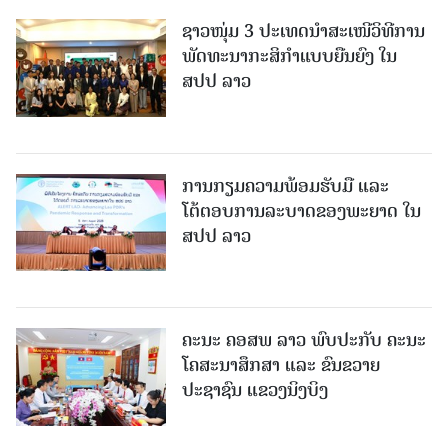
ຊາວໜຸ່ມ 3 ປະເທດນຳສະເໜີວິທີການ
ພັດທະນາກະສິກຳແບບຍືນຍົງ ໃນ
ສປປ ລາວ
ການກຽມຄວາມພ້ອມຮັບມື ແລະ
ໂຕ້ຕອບການລະບາດຂອງພະຍາດ ໃນ
ສປປ ລາວ
ຄະນະ ຄອສພ ລາວ ພົບປະກັບ ຄະນະ
ໂຄສະນາສຶກສາ ແລະ ຂົນຂວາຍ
ປະຊາຊົນ ແຂວງນິງບິງ