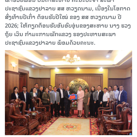
ປະຊາຊົນແຂວງຢາລາຍ ສສ ຫວຽດນາມ, ເນື່ອງໃນໂອກາດ
ສົ່ງທ້າຍປີເກົ່າ ຕ້ອນຮັບປີໃໝ່ ຂອງ ສສ ຫວຽດນາມ ປີ
2026; ໃຫ້ກຽດຕ້ອນຮັບອັນອົບອຸ່ນຂອງສະຫາຍ ນາງ ຮວງ
ຖຸ້ຍ ເວິນ ກຳມະການພັກແຂວງ ຮອງປະທານສະພາ
ປະຊາຊົນແຂວງຢາລາຍ ພ້ອມດ້ວຍຄະນະ.