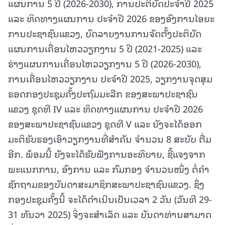
ແຜນການ 5 ປີ (2026-2030), ການປະຕິບັດປະຈຳປີ 2025
ແລະ ທິດທາງແຜນການ ປະຈຳປີ 2026 ຂອງອົງການໄອຍະ
ການປະຊາຊົນແຂວງ, ບົດລາຍງານການຈັດຕັ້ງປະຕິບັດ
ແຜນການເຄື່ອນໄຫວວຽກງານ 5 ປີ (2021-2025) ແລະ
ຮ່າງແຜນການເຄື່ອນໄຫວວຽກງານ 5 ປີ (2026-2030),
ການເຄື່ອນໄຫວວຽກງານ ປະຈຳປີ 2025, ວຽກງານຈຸດສຸມ
ຮອດກອງປະຊຸມຄັ້ງປະຖົມມະລືກ ຂອງສະພາປະຊາຊົນ
ແຂວງ ຊຸດທີ IV ແລະ ທິດທາງແຜນການ ປະຈໍາປີ 2026
ຂອງສະພາປະຊາຊົນແຂວງ ຊຸດທີ V ແລະ ຍັງຈະໄດ້ອອກ
ມະຕິຮັບຮອງເອົາວຽກງານທີ່ສຳຄັນ ຈຳນວນ 8 ສະບັບ ຕື່ມ
ອີກ. ພ້ອມນີ້ ຍັງຈະໄດ້ຮັບຟັງການອະທິບາຍ, ຊີ້ແຈງຈາກ
ພະແນກການ, ອົງການ ແລະ ກົມກອງ ຈໍານວນໜຶ່ງ ຕໍ່ຄໍາ
ຊັກຖາມຂອງບັນດາສະມາຊິກສະພາປະຊາຊົນແຂວງ. ຊຶ່ງ
ກອງປະຊຸມຄັ້ງນີ້ ຈະໄດ້ດໍາເນີນເປັນເວລາ 2 ວັນ (ວັນທີ 29-
31 ທັນວາ 2025) ຈິ່ງຈະສຳເລັດ ແລະ ບັນດາທ່ານສາມາດ