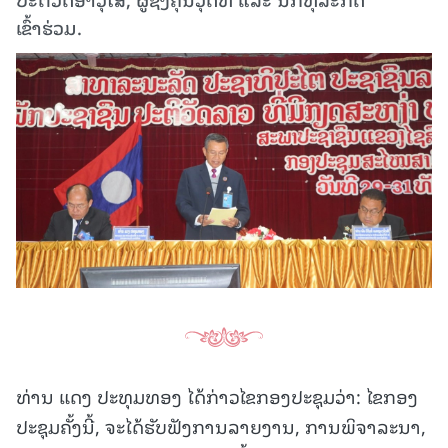
ເຂົ້າຮ່ວມ.
ທ່ານ ແດງ ປະທຸມທອງ ໄດ້ກ່າວໄຂກອງປະຊຸມວ່າ: ໄຂກອງ
ປະຊຸມຄັ້ງນີ້, ຈະໄດ້ຮັບຟັງການລາຍງານ, ການພິຈາລະນາ,