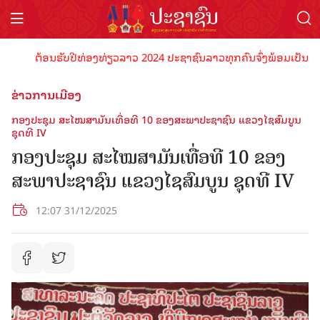
ຕ້ອນຮັບປີທ່ອງທ່ຽວລາວ 2024 ປະຊາຊົນລາວທຸກຄົນຈົ່ງພ້ອມເປັນເຈົ້າພາບທ
ຂ່າວການເມືອງ
ກອງປະຊຸມ ສະໄໝສາມັນເທື່ອທີ 10 ຂອງສະພາປະຊາຊົນ ແຂວງໄຊສົມບູນ
ຊຸດທີ IV
ກອງປະຊຸມ ສະໄໝສາມັນເທື່ອທີ 10 ຂອງ
ສະພາປະຊາຊົນ ແຂວງໄຊສົມບູນ ຊຸດທີ IV
12:07 31/12/2025