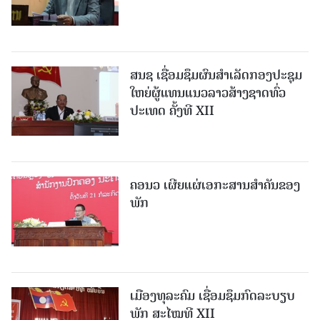
ສນຊ ເຊື່ອມຊຶມຜົນສໍາເລັດກອງປະຊຸມ
ໃຫຍ່ຜູ້ແທນແນວລາວສ້າງຊາດທົ່ວ
ປະເທດ ຄັ້ງທີ XII
ຄອນວ ເຜີຍແຜ່ເອກະສານສໍາຄັນຂອງ
ພັກ
ເມືອງທຸລະຄົມ ເຊື່ອມຊຶມກົດລະບຽບ
ພັກ ສະໄໝທີ XII