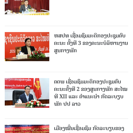
ຫສປທ ເຊື່ອມຊຶມມະຕິກອງປະຊຸມຄົບ
ຄະນະ ຄັ້ງທີ 3 ຂອງຄະນະບໍລິຫານງານ
ສູນກາງພັກ
ຄຕພ ເຊື່ອມຊຶມມະຕິກອງປະຊຸມຄົບ
ຄະນະຄັ້ງທີ 2 ຂອງສູນກາງພັກ ສະໄໝ
ທີ XII ແລະ ຄໍາແນະນໍາ ກົດລະບຽບ
ພັກ ປປ ລາວ
ເມືອງ​ໝື່ນເຊື່ອມຊຶມ ກົດລະບຽບຂອງ