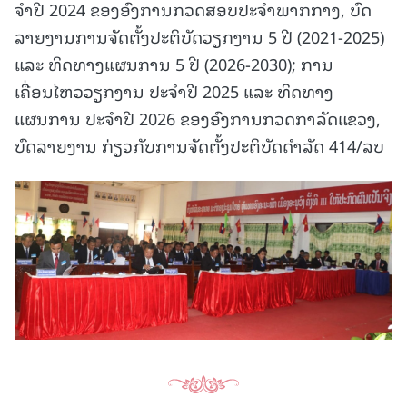
ຈໍາປີ 2024 ຂອງອົງການກວດສອບປະຈຳພາກກາງ, ບົດ
ລາຍງານການຈັດຕັ້ງປະຕິບັດວຽກງານ 5 ປີ (2021-2025)
ແລະ ທິດທາງແຜນການ 5 ປີ (2026-2030); ການ
ເຄື່ອນໄຫວວຽກງານ ປະຈຳປີ 2025 ແລະ ທິດທາງ
ແຜນການ ປະຈຳປີ 2026 ຂອງອົງການກວດກາລັດແຂວງ,
ບົດລາຍງານ ກ່ຽວກັບການຈັດຕັ້ງປະຕິບັດດຳລັດ 414/ລບ