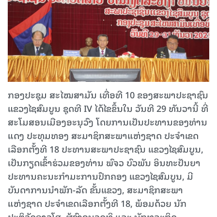
ກອງປະຊຸມ ສະໄໝສາມັນ ເທື່ອທີ 10 ຂອງສະພາປະຊາຊົນ
ແຂວງໄຊສົມບູນ ຊຸດທີ IV ໄດ້ໄຂຂຶ້ນໃນ ວັນທີ 29 ທັນວານີ້ ທີ່
ສະໂມສອນເມືອງອະນຸວົງ ໂດຍການເປັນປະທານຂອງທ່ານ
ແດງ ປະທຸມທອງ ສະມາຊິກສະພາແຫ່ງຊາດ ປະຈໍາເຂດ
ເລືອກຕັ້ງທີ 18 ປະທານສະພາປະຊາຊົນ ແຂວງໄຊສົມບູນ,
ເປັນກຽດເຂົ້າຮ່ວມຂອງທ່ານ ພົຈວ ບົວພັນ ອິນທະປັນຍາ
ປະທານຄະນະກຳມະການປົກຄອງ ແຂວງໄຊສົມບູນ, ມີ
ບັນດາການນຳພັກ-ລັດ ຂັ້ນແຂວງ, ສະມາຊິກສະພາ
ແຫ່ງຊາດ ປະຈຳເຂດເລືອກຕັ້ງທີ 18, ພ້ອມດ້ວຍ ນັກ
ປະຕິວັດອາວຸໂສ, ຜູ້ຊົງຄຸນວຸດທິ ແລະ ນັກທຸລະກິດ