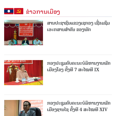
ຂ່າວການເມືອງ
ສານປະຊາຊົນແຂວງເຊກອງ ເຊື່ອມຊຶມ
ເອະກສານສໍາຄັນ ຂອງພັກ
ກອງປະຊຸມຄົບຄະນະບໍລິຫານງານພັກ
ເມືອງໂຂງ ຄັ້ງທີ 7 ສະໄໝທີ IX
ກອງປະຊຸມຄົບຄະນະບໍລິຫານງານພັກ
ເມືອງຊານ​ໄຊ ຄັ້ງທີ 4 ສະໄໝທີ XIV