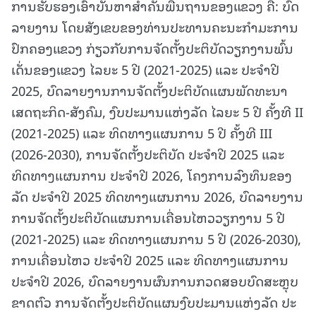
ການຮັບຮອງເອົາບັນຫາສໍາຄັນພື້ນຖານຂອງແຂວງ ຄື: ບົດ
ລາຍງານ ໂດຍສັງເຂບຂອງທ່ານປະທານຄະນະກຳມະການ
ປົກຄອງແຂວງ ກ່ຽວກັບການຈັດຕັ້ງປະຕິບັດວຽກງານພົ້ນ
ເດັ່ນຂອງແຂວງ ໄລຍະ 5 ປີ (2021-2025) ແລະ ປະຈຳປີ
2025, ບົດລາຍງານການຈັດຕັ້ງປະຕິບັດແຜນພັດທະນາ
ເສດຖະກິດ-ສັງຄົມ, ງົບປະມານແຫ່ງລັດ ໄລຍະ 5 ປີ ຄັ້ງທີ II
(2021-2025) ແລະ ທິດທາງແຜນການ 5 ປີ ຄັ້ງທີ III
(2026-2030), ການຈັດຕັ້ງປະຕິບັດ ປະຈຳປີ 2025 ແລະ
ທິດທາງແຜນການ ປະຈຳປີ 2026, ໂຄງການລົງທຶນຂອງ
ລັດ ປະຈຳປີ 2025 ທິດທາງແຜນການ 2026, ບົດລາຍງານ
ການຈັດຕັ້ງປະຕິບັດແຜນການເຄື່ອນໄຫວວຽກງານ 5 ປີ
(2021-2025) ແລະ ທິດທາງແຜນການ 5 ປີ (2026-2030),
ການເຄື່ອນໄຫວ ປະຈຳປີ 2025 ແລະ ທິດທາງແຜນການ
ປະຈຳປີ 2026, ບົດລາຍງານຜົນການກວດສອບບົດສະຫຼຸບ
ຂາດຕົວ ການຈັດຕັ້ງປະຕິບັດແຜນງົບປະມານແຫ່ງລັດ ປະ