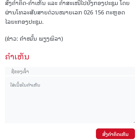
ສົ່ງຄໍາຄິດ-ຄໍາເຫັນ ແລະ ຄໍາສະເໜີໄປຍັງກອງປະຊຸມ ໂດຍ
ຜ່ານໂທລະສັບສາຍດ່ວນໝາຍເລກ 026 156 ຕະຫຼອດ
ໄລຍະກອງປະຊຸມ.
(ຂ່າວ: ຄຳໝັ້ນ ພຽງພິລາ)
ຄໍາເຫັນ
ສົ່ງຄໍາຄິດເຫັນ