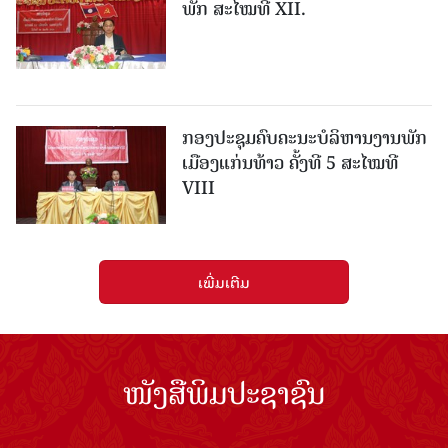
ພັກ ສະໄໝທີ XII.
ກອງປະຊຸມຄົບຄະນະບໍລິຫານງານພັກ
ເມືອງແກ່ນ​ທ້າວ ຄັ້ງທີ 5 ສະໄໝທີ
VIII
ເພີ່ມເຕີມ
ໜັງສືພິມປະຊາຊົນ