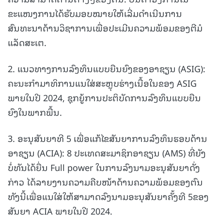
ຂະແໜງການໄດ້ຮັບມອບໝາຍໃຫ້ເລີ່ມດຳເນີນການ
ສົນທະນາດ້ານວິຊາການເພື່ອປະເມີນຄວາມພ້ອມຂອງຕີມໍ
ແລັດສະເຕ.
2. ແນວທາງການລົງທຶນແບບຍືນຍົງຂອງອາຊຽນ (ASIG):
ຄະນະກຳມາທິການແນໃສ່ສະຫຼຸບຮ່າງເນື້ອໃນຂອງ ASIG
ພາຍໃນປີ 2024, ຊຸກຍູ້ການປະຕິບັດການລົງທຶນແບບຍືນ
ຍົງໃນພາກພື້ນ.
3. ອະນຸສັນຍາທີ 5 ເພື່ອແກ້ໄຂສັນຍາການລົງທຶນຮອບດ້ານ
ອາຊຽນ (ACIA): 8 ປະເທດສະມາຊິກອາຊຽນ (AMS) ທີ່ຍັງ
ບໍ່ທັນໄດ້ຍື່ນ Full power ໃນການລົງນາມອະນຸສັນຍາດັ່ງ
ກ່າວ ໄດ້ລາຍງານຄວາມຄືບໜ້າດ້ານຄວາມພ້ອມຂອງຕົນ
ທັງນີ້ເພື່ອແນໃສ່ໃຫ້ສາມາດລົງນາມອະນຸສັນຍາຄັ້ງທີ 5ຂອງ
ສັນຍາ ACIA ພາຍໃນປີ 2024.