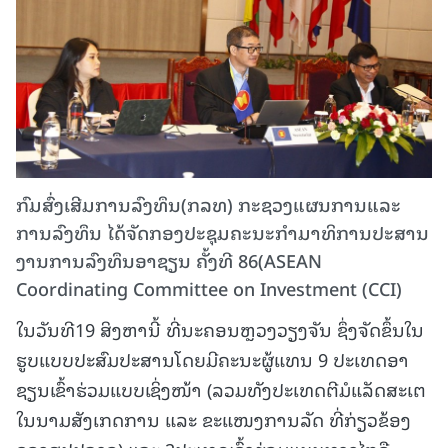
ກົມສົ່ງເສີມການລົງທຶນ(ກລທ) ກະຊວງແຜນການແລະ
ການລົງທຶນ ໄດ້ຈັດກອງປະຊຸມຄະນະກໍາມາທິການປະສານ
ງານການລົງທຶນອາຊຽນ ຄັ້ງທີ 86(ASEAN
Coordinating Committee on Investment (CCI)
ໃນວັນທີ19 ສິງຫານີ້ ທີ່ນະຄອນຫຼວງວຽງຈັນ ຊຶ່ງຈັດຂຶ້ນໃນ
ຮູບແບບປະສົມປະສານໂດຍມີຄະນະຜູ້ແທນ 9 ປະເທດອາ
ຊຽນເຂົ້າຮ່ວມແບບເຊິ່ງໜ້າ (ລວມທັງປະເທດຕີມໍແລັດສະເຕ
ໃນນາມສັງເກດການ ແລະ ຂະແໜງການລັດ ທີ່ກ່ຽວຂ້ອງ