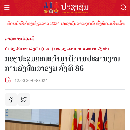
ຕ້ອນຮັບປີທ່ອງທ່ຽວລາວ 2024 ປະຊາຊົນລາວທຸກຄົນຈົ່ງພ້ອມເປັນເຈົ້າພາບທີ່ດ
ຂ່າວການຮ່ວມມື
ກົມສົ່ງເສີມການລົງທຶນ(ກລທ) ກະຊວງແຜນການແລະການລົງທຶນ
ກອງປະຊຸມຄະນະກໍາມາທິການປະສານງານ
ການລົງທຶນອາຊຽນ ຄັ້ງທີ 86
12:00 20/08/2024