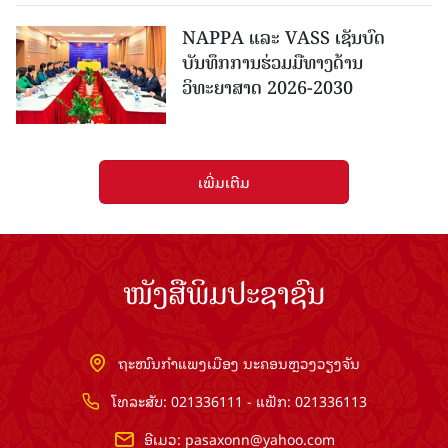
NAPPA ແລະ VASS ເຊັນບົດ
ບັນທຶກການຮ່ວມມືທາງດ້ານ
ວິທະຍາສາດ 2026-2030
ເພີ່ມເຕີມ
ໜັງສືພິມປະຊາຊົນ
ຖະໜົນກຳແພງເມືອງ ນະຄອນຫຼວງວຽງຈັນ
ໂທລະສັບ: 021336111 - ແຟັກ: 021336113
ອີເມວ:
pasaxonn@yahoo.com