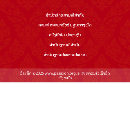
ສຳ​ນັກ​ຂ່າວ​ສານ​ທີ່​ສຳ​ຄັນ​
ຄະນະໂຄສະນາອົບຮົມ​ສູນ​ກາງ​ພັກ
ໜັງສືພິມ ປະ​ຊາ​ຊົນ
ສຳ​ນັກ​ງານ​ທີ່​ສຳ​ຄັນ
ສຳ​ນັກ​ງານ​ປະ​ທານ​ປະ​ເທດ
ລິຂະສິດ ©2026 www.pasaxon.org.la. ສະຫງວນໄວ້ເຊິງສິດ
ທັງຫມົດ