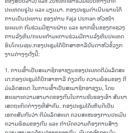
ຂອງສປປລາວ) ແລະ 2ປະເທດເຂົ້າຮ່ວມແບບທາງໄກຄື
ປະເທດບຣູໄນ ແລະ ມຽນມາ. ກອງປະຊຸມດຳເນີນພາຍໃຕ້
ການເປັນປະທານ ຂອງທ່ານ Faja Usman ຫົວໜ້າ
ພະແນກ ກົມຮ່ວມມືຫຼາຍຝ່າຍ ແລະ ພາກພື້ນຂອງກະຊວງ
ການລົງທຶນ/ຄະນະກຳມະການຮ່ວມມືການລົງທຶນປະເທດ
ອິນໂດເນເຊຍ.ກອງປະຊຸມໄດ້ປຶກສາຫາລືບັນດາຫົວຂໍ້ວຽກ
ງານຕ່າງໆດັ່ງນີ້:
1. ການເຂົ້າເປັນສະມາຊິກອາຊຽນຂອງປະເທດຕີມໍແລັດສະ
ເຕ:ກອງປະຊຸມໄດ້ປຶກສາຫາລື ກ່ຽວກັບ ຄວາມພ້ອມຂອງ ຕີ
ມໍແລັດສະເຕ ໃນການເຂົ້າເປັນສະມາຊິກອາຊຽນ, ໂດຍ
ສະເພາະຄວາມສາມາດຂອງຕົນໃນການຮັບຮອງເອົາ ສັນຍາ
ເສດຖະກິດຕ່າງໆທີ່ສຳຄັນ. ກອງປະຊຸມໄດ້ເຫັນດີເປັນ
ເອກະສັນກັນວ່າ ຕີມໍແລັດສະເຕ ຄວນສະໜອງການປະເມີນ
ຄວາມພ້ອມຂອງຕົນ ແລະ ກຳນົດຄວາມຕ້ອງການສ້າງ
ຄວາມສາມາດດ້ານຕ່າງໆຂອງຕົນ. ບັນດາອົງການໃນ