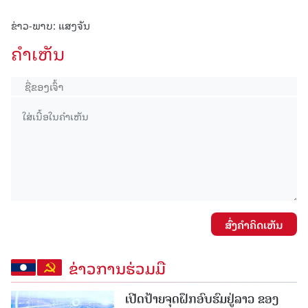
ຂ່າວ-ພາບ: ແສງຈັນ
ຄໍາເຫັນ
ສົ່ງຄໍາຄິດເຫັນ
ຂ່າວການຮ່ວມມື
ເປີດປ້າຍຈຸດຝຶກອົບຮົມຢູ່ລາວ ຂອງ