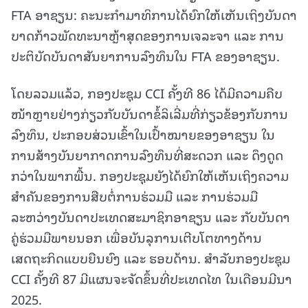
FTA ອາຊຽນ: ຄະນະກຳມາທິການໄດ້ຍົກໃຫ້ເຫັນເຖິງບັນດາ
ບາດກ້າວພັດທະນາຫຼ້າສຸດຂອງການເຈລະຈາ ແລະ ການ
ປະຕິບັດບັນດາສັນຍາການລົງທຶນໃນ FTA ຂອງອາຊຽນ.
ໂດຍລວມແລ້ວ, ກອງປະຊຸມ CCI ຄັ້ງທີ 86 ໄດ້ມີຄວາມຄືບ
ໜ້າຫຼາຍຢ່າງກ່ຽວກັບບັນດາຂໍ້ລິເລີ່ມທີ່ກ່ຽວຂ້ອງກັບການ
ລົງທຶນ, ປະກອບສ່ວນເຂົ້າໃນເປົ້າໝາຍຂອງອາຊຽນ ໃນ
ການສ້າງບັນຍາກາດການລົງທຶນທີ່ສະດວກ ແລະ ດຶງດູດ
ກວ່າໃນພາກພື້ນ. ກອງປະຊຸມຍັງໄດ້ຍົກໃຫ້ເຫັນເຖິງຄວາມ
ສໍາຄັນຂອງການສືບຕໍ່ການຮ່ວມມື ແລະ ການຮ່ວມມື
ລະຫວ່າງບັນດາປະເທດສະມາຊິກອາຊຽນ ແລະ ກັບບັນດາ
ຄູ່ຮ່ວມມືພາຍນອກ ເພື່ອບັນລຸການເຕີບໂຕທາງດ້ານ
ເສດຖະກິດແບບຍືນຍົງ ແລະ ຮອບດ້ານ. ສໍາລັບກອງປະຊຸມ
CCI ຄັ້ງທີ 87 ມີແຜນຈະຈັດຂຶ້ນທີ່ປະເທດໄທ ໃນເດືອນມີນາ
2025.