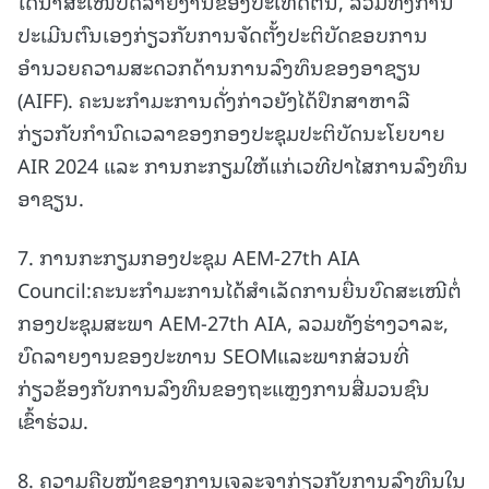
ໄດ້ນຳສະເໜີບົດລາຍງານຂອງປະເທດຕົນ, ລວມທັງການ
ປະເມີນຕົນເອງກ່ຽວກັບການຈັດຕັ້ງປະຕິບັດຂອບການ
ອຳນວຍຄວາມສະດວກດ້ານການລົງທຶນຂອງອາຊຽນ
(AIFF). ຄະນະກຳມະການດັ່ງກ່າວຍັງໄດ້ປຶກສາຫາລື
ກ່ຽວກັບກຳນົດເວລາຂອງກອງປະຊຸມປະຕິບັດນະໂຍບາຍ
AIR 2024 ແລະ ການກະກຽມໃຫ້ແກ່ເວທີປາໄສການລົງທຶນ
ອາຊຽນ.
7. ການກະກຽມກອງປະຊຸມ AEM-27th AIA
Council:ຄະນະກໍາມະການໄດ້ສໍາເລັດການຍື່ນບົດສະເໜີຕໍ່
ກອງປະຊຸມສະພາ AEM-27th AIA, ລວມທັງຮ່າງວາລະ,
ບົດລາຍງານຂອງປະທານ SEOMແລະພາກສ່ວນທີ່
ກ່ຽວຂ້ອງກັບການລົງທຶນຂອງຖະແຫຼງການສື່ມວນຊົນ
ເຂົ້າຮ່ວມ.
8. ຄວາມຄືບໜ້າຂອງການເຈລະຈາກ່ຽວກັບການລົງທຶນໃນ