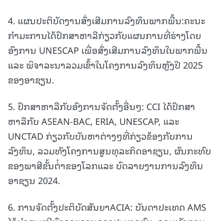
4. ແຜນປະຕິບັດງານສົ່ງເສີມການລົງທຶນພາກພື້ນ:ຄະນະ
ກຳມະການໄດ້ປຶກສາຫາລືກ່ຽວກັບແຜນການທີ່ຮ່າງໂດຍ
ອົງການ UNESCAP ເພື່ອສົ່ງເສີມການລົງທຶນໃນພາກພື້ນ
ແລະ ພິຈາລະນາລວມເຂົ້າໃນໂຄງການລົງທຶນຫຼັງປີ 2025
ຂອງອາຊຽນ.
5. ປຶກສາຫາລືກັບອົງການຈັດຕັ້ງອື່ນໆ: CCI ໄດ້ປຶກສາ
ຫາລືກັບ ASEAN-BAC, ERIA, UNESCAP, ແລະ
UNCTAD ກ່ຽວກັບບັນຫາຕ່າງໆທີ່ກ່ຽວຂ້ອງກັບການ
ລົງທຶນ, ລວມທັງໂຄງການສູນທຸລະກິດອາຊຽນ, ຜົນກະທົບ
ຂອງພາສີຂັ້ນຕ່ໍາຂອງໂລກແລະ ບົດລາຍງານການລົງທຶນ
ອາຊຽນ 2024.
6. ການຈັດຕັ້ງປະຕິບັດສັນຍາACIA: ບັນດາປະເທດ AMS