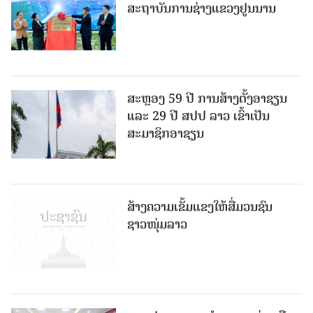
ສະຖາບັນການຊ່າງແຂວງຢູນນານ
ສະຫຼອງ 59 ປີ ການສ້າງຕັ້ງອາຊຽນ
ແລະ 29 ປີ ສປປ ລາວ ເຂົ້າເປັນ
ສະມາຊິກອາຊຽນ
ສ້າງຄວາມເຂັ້ມແຂງໃຫ້ສື່ມວນຊົນ
ຊາວໜຸ່ມລາວ