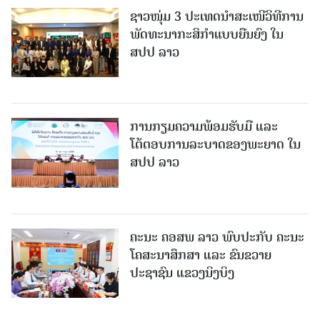
ຊາວໜຸ່ມ 3 ປະເທດນຳສະເໜີວິທີການ
ພັດທະນາກະສິກຳແບບຍືນຍົງ ໃນ
ສປປ ລາວ
ການກຽມຄວາມພ້ອມຮັບມື ແລະ
ໂຕ້ຕອບການລະບາດຂອງພະຍາດ ໃນ
ສປປ ລາວ
ຄະນະ ຄອສພ ລາວ ພົບປະກັບ ຄະນະ
ໂຄສະນາສຶກສາ ແລະ ຂົນຂວາຍ
ປະຊາຊົນ ແຂວງນິງບິງ