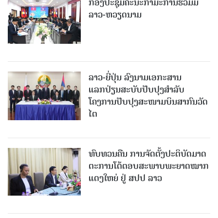
ກອງປະຊຸມຄະນະກຳມະການຮ່ວມມື
ລາວ-ຫວຽດນາມ
ລາວ-ຍີ່ປຸ່ນ ລົງນາມເອກະສານ
ແລກປ່ຽນສະບັບປັບປຸງສໍາລັບ
ໂຄງການປັບປຸງສະໜາມບິນສາກົນວັດ
ໄຕ
ທົບທວນຄືນ ການຈັດຕັ້ງປະຕິບັດມາດ
ຕະການໂຕ້ຕອບສະພາບພະຍາດໝາກ
ແດງໃຫຍ່ ຢູ່ ສປປ ລາວ