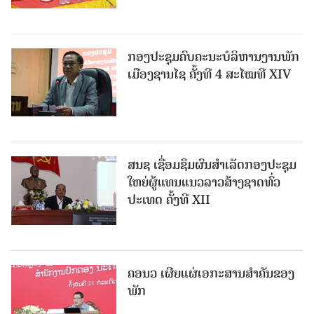
ກອງປະຊຸມຄົບຄະນະບໍລິຫານງານພັກ
ເມືອງຊານ​ໄຊ ຄັ້ງທີ 4 ສະໄໝທີ XIV
ສນຊ ເຊື່ອມຊຶມຜົນສໍາເລັດກອງປະຊຸມ
ໃຫຍ່ຜູ້ແທນແນວລາວສ້າງຊາດທົ່ວ
ປະເທດ ຄັ້ງທີ XII
ຄອນວ ເຜີຍແຜ່ເອກະສານສໍາຄັນຂອງ
ພັກ