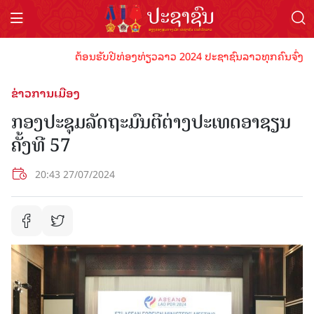
ຕ້ອນຮັບປີທ່ອງທ່ຽວລາວ 2024 ປະຊາຊົນລາວທຸກຄົນຈົ່ງພ້ອມເປັ
ຂ່າວການເມືອງ
ກອງປະຊຸມລັດຖະມົນຕີຕ່າງປະເທດອາຊຽນ
ຄັ້ງທີ 57
20:43 27/07/2024