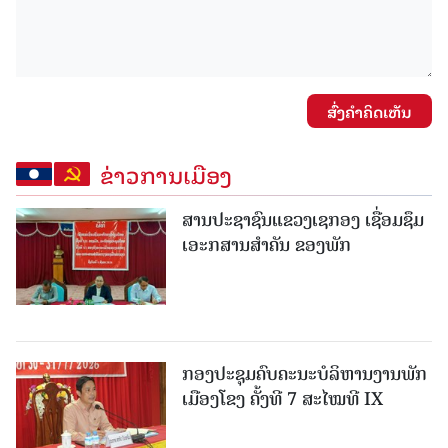
ສົ່ງຄໍາຄິດເຫັນ
ຂ່າວການເມືອງ
ສານປະຊາຊົນແຂວງເຊກອງ ເຊື່ອມຊຶມ
ເອະກສານສໍາຄັນ ຂອງພັກ
ກອງປະຊຸມຄົບຄະນະບໍລິຫານງານພັກ
ເມືອງໂຂງ ຄັ້ງທີ 7 ສະໄໝທີ IX