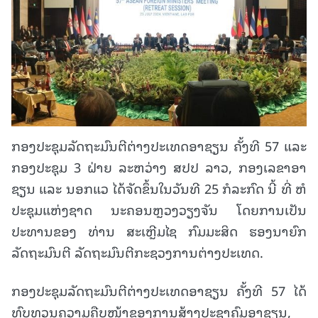
ກອງປະຊຸມລັດຖະມົນຕີຕ່າງປະເທດອາຊຽນ ຄັ້ງທີ 57 ແລະ
ກອງປະຊຸມ 3 ຝ່າຍ ລະຫວ່າງ ສປປ ລາວ, ກອງເລຂາອາ
ຊຽນ ແລະ ນອກແວ ໄດ້ຈັດຂຶ້ນໃນວັນທີ 25 ກໍລະກົດ ນີ້ ທີ່ ຫໍ
ປະຊຸມແຫ່ງຊາດ ນະຄອນຫຼວງວຽງຈັນ ໂດຍການເປັນ
ປະທານຂອງ ທ່ານ ສະເຫຼີມໄຊ ກົມມະສິດ ຮອງນາຍົກ
ລັດຖະມົນຕີ ລັດຖະມົນຕີກະຊວງການຕ່າງປະເທດ.
ກອງປະຊຸມລັດຖະມົນຕີຕ່າງປະເທດອາຊຽນ ຄັ້ງທີ 57 ໄດ້
ທົບທວນຄວາມຄືບໜ້າຂອງການສ້າງປະຊາຄົມອາຊຽນ,