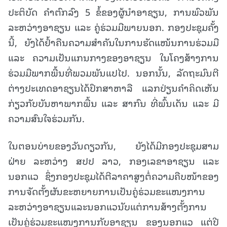
ປະຕິບັດ ຄໍາຕົກລົງ 5 ຂໍ້ຂອງຜູ້ນໍາອາຊຽນ, ການພົວພັນ
ລະຫວ່າງອາຊຽນ ແລະ ຄູ່ຮ່ວມມືພາຍນອກ. ກອງປະຊຸມຄັ້ງ
ນີ້, ຍັງໄດ້ຢໍ້າຄືນຄວາມສໍາຄັນໃນການຮັດແໜ້ນການຮ່ວມມື
ແລະ ຄວາມເປັນແກນກາງຂອງອາຊຽນ ໃນໂຄງສ້າງການ
ຮ່ວມມືພາກພື້ນທີ່ພວມພັນແປໄປ. ນອກນັ້ນ, ລັດຖະມົນຕີ
ຕ່າງປະເທດອາຊຽນໄດ້ປຶກສາຫາລື ແລກປ່ຽນຄໍາຄິດເຫັນ
ກ່ຽວກັບບັນຫາພາກພື້ນ ແລະ ສາກົນ ທີ່ພົ້ນເດັນ ແລະ ມີ
ຄວາມສົນໃຈຮ່ວມກັນ.
ໃນຕອນບ່າຍຂອງວັນດຽວກັນ, ຍັງໄດ້ມີກອງປະຊຸມສາມ
ຝ່າຍ ລະຫວ່າງ ສປປ ລາວ, ກອງເລຂາອາຊຽນ ແລະ
ນອກແວ ຊຶ່ງກອງປະຊຸມໄດ້ຕີລາຄາສູງຕໍ່ຄວາມຄືບໜ້າຂອງ
ການຈັດຕັ້ງຜັນຂະຫຍາຍການເປັນຄູ່ຮ່ວມຂະແໜງການ
ລະຫວ່າງອາຊຽນແລະນອກແວນັບແຕ່ການສ້າງຕັ້ງການ
ເປັນຄູ່ຮ່ວມຂະແໜງການກັບອາຊຽນ ຂອງນອກແວ ແຕ່ປີ