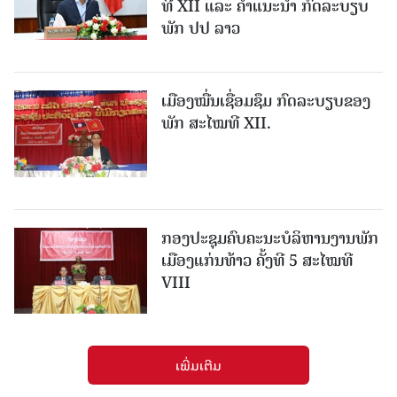
ທີ XII ແລະ ຄໍາແນະນໍາ ກົດລະບຽບ
ພັກ ປປ ລາວ
ເມືອງ​ໝື່ນເຊື່ອມຊຶມ ກົດລະບຽບຂອງ
ພັກ ສະໄໝທີ XII.
ກອງປະຊຸມຄົບຄະນະບໍລິຫານງານພັກ
ເມືອງແກ່ນ​ທ້າວ ຄັ້ງທີ 5 ສະໄໝທີ
VIII
ເພີ່ມເຕີມ