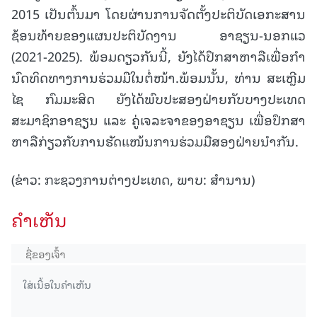
2015 ເປັນຕົ້ນມາ ໂດຍຜ່ານການຈັດຕັ້ງປະຕິບັດເອກະສານ
ຊ້ອນທ້າຍຂອງແຜນປະຕິບັດງານ ອາຊຽນ-ນອກແວ
(2021-2025). ພ້ອມດຽວກັນນີ້, ຍັງໄດ້ປຶກສາຫາລືເພື່ອກໍາ
ນົດທິດທາງການຮ່ວມມືໃນຕໍ່ໜ້າ.ພ້ອມນັ້ນ, ທ່ານ ສະເຫຼີມ
ໄຊ ກົມມະສິດ ຍັງໄດ້ພົບປະສອງຝ່າຍກັບບາງປະເທດ
ສະມາຊິກອາຊຽນ ແລະ ຄູ່ເຈລະຈາຂອງອາຊຽນ ເພື່ອປຶກສາ
ຫາລືກ່ຽວກັບການຮັດແໜ້ນການຮ່ວມມືສອງຝ່າຍນໍາກັນ.
(ຂ່າວ: ກະຊວງການຕ່າງປະເທດ, ພາບ: ສໍານານ)
ຄໍາເຫັນ