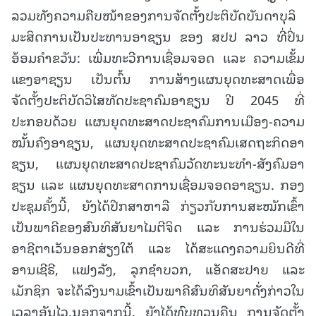
ລວມທັງຄວາມຄືບໜ້າຂອງການຈັດຕັ້ງປະຕິບັດບັນດາບຸລິ
ມະສິດການເປັນປະທານອາຊຽນ ຂອງ ສປປ ລາວ ທີ່ປິ່ນ
ອ້ອມຄໍາຂວັນ: ເພີ່ມທະວີການເຊື່ອມຈອດ ແລະ ຄວາມເຂັ້ມ
ແຂງອາຊຽນ ເປັນຕົ້ນ ການສ້າງແຜນຍຸດທະສາດເພື່ອ
ຈັດຕັ້ງປະຕິບັດວິໄສທັດປະຊາຄົມອາຊຽນ ປີ 2045 ທີ່
ປະກອບດ້ວຍ ແຜນຍຸດທະສາດປະຊາຄົມການເມືອງ-ຄວາມ
ໝັ້ນຄົງອາຊຽນ, ແຜນຍຸດທະສາດປະຊາຄົມເສດຖະກິດອາ
ຊຽນ, ແຜນຍຸດທະສາດປະຊາຄົມວັດທະນະທໍາ-ສັງຄົມອາ
ຊຽນ ແລະ ແຜນຍຸດທະສາດການເຊື່ອມຈອດອາຊຽນ. ກອງ
ປະຊຸມຄັ້ງນີ້, ຍັງໄດ້ປຶກສາຫາລື ກ່ຽວກັບການສະໝັກເຂົ້າ
ເປັນພາຄີຂອງສົນທິສັນຍາໄມຕີຈິດ ແລະ ການຮ່ວມມືໃນ
ອາຊີຕາເວັນອອກສ່ຽງໃຕ້ ແລະ ໄດ້ສະແດງຄວາມຍິນດີທີ່
ອານເຊີຣີ, ແຟງລັງ, ລຸກຊໍາບວກ, ແອັດສະປາຍ ແລະ
ເມັກຊິກ ຈະໄດ້ລົງນາມເຂົ້າເປັນພາຄີສົນທິສັນຍາດັ່ງກ່າວໃນ
ເວລາອັນໄວ.ນອກຈາກນີ້, ຍັງໄດ້ທົບທວນຄືນ ການຈັດຕັ້ງ