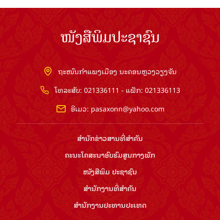
ໜັງສືພິມປະຊາຊົນ
ຖະໜົນກຳແພງເມືອງ ນະຄອນຫຼວງວຽງຈັນ
ໂທລະສັບ: 021336111 - ແຟັກ: 021336113
ອີເມວ:
pasaxonn@yahoo.com
ສຳ​ນັກ​ຂ່າວ​ສານ​ທີ່​ສຳ​ຄັນ​
ຄະນະໂຄສະນາອົບຮົມ​ສູນ​ກາງ​ພັກ
ໜັງສືພິມ ປະ​ຊາ​ຊົນ
ສຳ​ນັກ​ງານ​ທີ່​ສຳ​ຄັນ
ສຳ​ນັກ​ງານ​ປະ​ທານ​ປະ​ເທດ