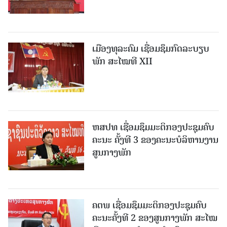
ເມືອງທຸລະຄົມ ເຊື່ອມຊຶມກົດລະບຽບ
ພັກ ສະໄໝທີ XII
ຫສປທ ເຊື່ອມຊຶມມະຕິກອງປະຊຸມຄົບ
ຄະນະ ຄັ້ງທີ 3 ຂອງຄະນະບໍລິຫານງານ
ສູນກາງພັກ
ຄຕພ ເຊື່ອມຊຶມມະຕິກອງປະຊຸມຄົບ
ຄະນະຄັ້ງທີ 2 ຂອງສູນກາງພັກ ສະໄໝ