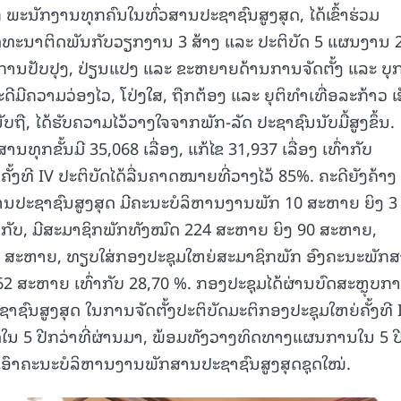
ະນັກງານທຸກຄົນໃນທົ່ວສານປະຊາຊົນສູງສຸດ, ໄດ້ເຂົ້າຮ່ວມ
ທະນາຕິດພັນກັບວຽກງານ 3 ສ້າງ ແລະ ປະຕິບັດ 5 ແຜນງານ 
ການປັບປຸງ, ປ່ຽນແປງ ແລະ ຂະຫຍາຍດ້ານການຈັດຕັ້ງ ແລະ ບຸ
ີຄວາມວ່ອງໄວ, ໂປ່ງໃສ, ຖືກຕ້ອງ ແລະ ຍຸຕິທໍາເທື່ອລະກ້າວ ເ
ຖື, ໄດ້ຮັບຄວາມໄວ້ວາງໃຈຈາກພັກ-ລັດ ປະຊາຊົນນັບມື້ສູງຂຶ້ນ.
ານທຸກຂັ້ນມີ 35,068 ເລື່ອງ, ແກ້ໄຂ 31,937 ເລື່ອງ ເທົ່າກັບ
້ງທີ IV ປະຕິບັດໄດ້ລື່ນຄາດໝາຍທີ່ວາງໄວ້ 85%. ຄະດີຍັງຄ້າງ
ກສານປະຊາຊົນສູງສຸດ ມີຄະນະບໍລິຫານງານພັກ 10 ສະຫາຍ ຍິງ 3
ກັບ, ມີສະມາຊິກພັກທັງໝົດ 224 ສະຫາຍ ຍິງ 90 ສະຫາຍ,
3 ສະຫາຍ, ທຽບໃສ່ກອງປະຊຸມໃຫຍ່ສະມາຊິກພັກ ອົງຄະນະພັກ
 62 ສະຫາຍ ເທົ່າກັບ 28,70 %. ກອງປະຊຸມໄດ້ຜ່ານບົດສະຫຼຸບກ
ຊົນສູງສຸດ ໃນການຈັດຕັ້ງປະຕິບັດມະຕິກອງປະຊຸມໃຫຍ່ຄັ້ງທີ 
ນ 5 ປີກວ່າທີ່ຜ່ານມາ, ພ້ອມທັງວາງທິດທາງແຜນການໃນ 5 ປີຕ
ກເອົາຄະນະບໍລິຫານງານພັກສານປະຊາຊົນສູງສຸດຊຸດໃໝ່.