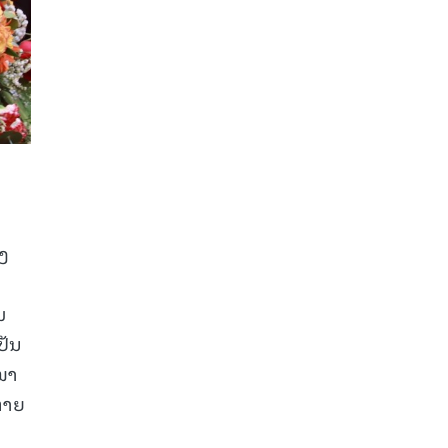
ງ
ນ
ມ
ປັນ
ໜາ
ຫາຍ