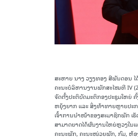
ສະຫາຍ ນາງ ວຽງທອງ ສີພັນດອນ ໄດ້
ຄະນະບໍລິຫານງານພັກສະໄໝທີ IV (2
ຈັດຕັ້ງປະຕິບັດມະຕິກອງປະຊຸມໃຫຍ່ ຄ
ຫຍຸ້ງຍາກ ແລະ ສິ່ງທ້າທາຍຫຼາຍປະ
ເຈົ້າການນໍາໜ້າຂອງສະມາຊິກພັກ ເ
ສາມາດຍາດໄດ້ຜົນງານໃຫຍ່ຫຼວງໃນແຕ່
ຄະນະພັກ, ຄະນະໜ່ວຍພັກ, ກົມ, ຫ້ອ