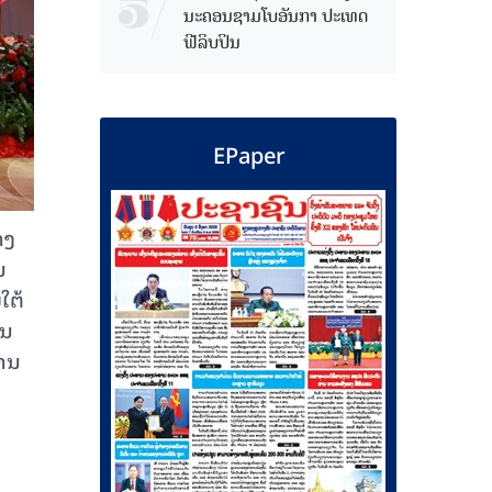
ນະຄອນຊາມໂບ​ອັນກາ ປະເທດ
ຟີລິບປິນ
EPaper
ງ​
ນ
ໃຕ້
ານ
ການ