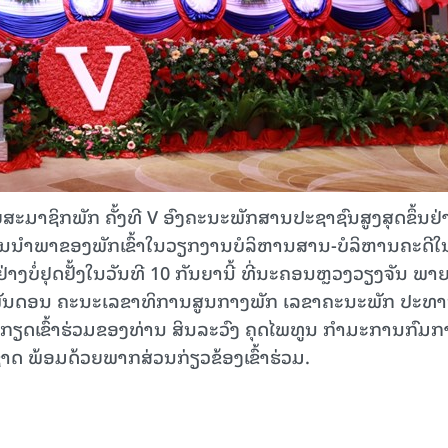
ມາຊິກພັກ ​​ຄັ້ງ​ທີ V ອົງຄະ​ນະ​ພັກສານ​ປະຊາຊົນ​ສູງ​ສຸດຂຶ້ນຢ່າ
ການນໍາພາຂອງພັກເຂົ້າໃນວຽກງານບໍລິຫານສານ-ບໍລິຫານຄະດີໃ
ບໍ່ຢຸດຢັ້ງ​ໃນວັນທີ 10 ກັນຍານີ້ ທີ່ນະຄອນຫຼວງວຽງຈັນ ພາຍ
ັນດອນ ຄະນະເລຂາທິການສູນກາງພັກ ເລຂາຄະນະພັກ ປະທ
້ກຽດເຂົ້າຮ່ວມຂອງທ່ານ ສິນລະວົງ ຄຸດໄພທູນ ກໍາມະການກົມ
 ພ້ອມດ້ວຍພາກສ່ວນກ່ຽວຂ້ອງເຂົ້າຮ່ວມ.