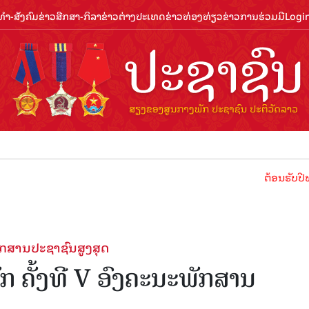
ຳ-ສັງຄົມ
ຂ່າວສືກສາ-ກິລາ
ຂ່າວຕ່າງປະເທດ
ຂ່າວທ່ອງທ່ຽວ
ຂ່າວການຮ່ວມມື
Logi
ຕ້ອນຮັບປີທ່ອງທ່ຽວລາ
ັກສາ​ນປະຊາຊົນ​ສູງ​ສຸດ
 ຄັ້ງ​ທີ V ອົງຄະ​ນະພັກສາ​ນ