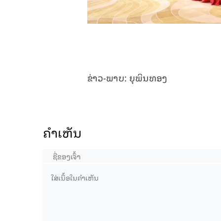
ຂ່າວ-ພາບ: ຍຸພິນທອງ
ຄໍາເຫັນ