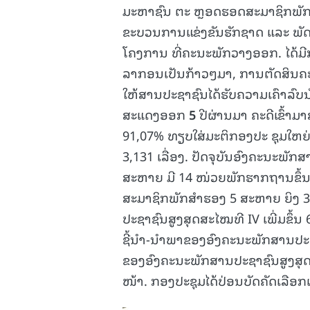
ມະຫາຊົນ ຕະ ຫຼອດຮອດສະມາຊິກພັກ ພ
ຂະບວນການແຂ່ງຂັນຮັກຊາດ ແລະ ພັດ
ໂຄງການ ທີ່ຄະນະພັກວາງອອກ. ໄດ້ມີ
ລາກອນເປັນກ້າວໆມາ, ການຕັດສິນຄະດີມ
ໃຫ້ສານປະຊາຊົນໄດ້ຮັບຄວາມເຄົາລົບນັບ
ສະແດງອອກ
5
ປີຜ່ານມາ ຄະດີເຂົ້າມາສ
91,07% ທຽບໃສ່ມະຕິກອງປະ ຊຸມໃຫຍ່ຄັ
3,131 ເລື່ອງ. ປັດຈຸບັນອົງຄະນະພັ
ສະຫາຍ ມີ 14 ໜ່ວຍພັກຮາກຖານຂຶ້ນ
ສະມາຊິກພັກສຳຮອງ 5 ສະຫາຍ ຍິງ 
ປະຊາຊົນສູງສຸດສະໄໝທີ IV ເພີ່ມຂຶ້ນ
ຊີ້ນຳ-ນໍາພາຂອງອົງຄະນະພັກສານປະຊາ
ຂອງອົງຄະນະພັກສານປະຊາຊົນສູງສຸດໃ
ໜ້າ. ກອງປະຊຸມໄດ້ປ່ອນບັດຄັດເລືອ