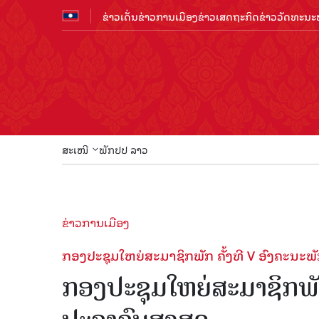
ຂ່າວເດັ່ນ
ຂ່າວການເມືອງ
ຂ່າວເສດຖະກິດ
ຂ່າວວັດທະນະທ
ສະເໜີ
ພັກປປ ລາວ
ຂ່າວການເມືອງ
ກອງ​ປະຊຸມ​​ໃຫຍ່ສະມາຊິກພັກ ຄັ້ງ​ທີ V ອົງຄະ​ນະພ
ກອງ​ປະຊຸມ​​ໃຫຍ່ສະມາຊິກພັກ