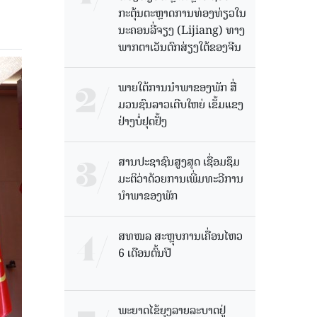
ກະຕຸ້ນຕະຫຼາດການທ່ອງທ່ຽວໃນ
ນະຄອນລີ່ຈຽງ (Lijiang) ທາງ
ພາກຕາເວັນຕົກສ່ຽງໃຕ້ຂອງຈີນ
ພາຍໃຕ້ການນໍາພາຂອງພັກ ສື່
ມວນຊົນລາວເຕີບໃຫຍ່ ເຂັ້ມແຂງ
ຢ່າງບໍ່ຢຸດຢັ້ງ
ສານປະຊາຊົນສູງສຸດ ເຊື່ອມຊຶມ
ມະຕິວ່າດ້ວຍການເພີ່ມທະວີການ
ນຳພາຂອງພັກ
ສທໜລ ສະຫຼຸບການເຄື່ອນໄຫວ
6 ເດືອນຕົ້ນປີ
ພະຍາດໄຂ້ຍຸງລາຍລະບາດຢູ່