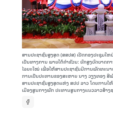
ສາ​ນປະຊາຊົນ​ສູງ​ສຸດ (ສສປສ) ເປີດກອງ​ປະຊຸມໃຫຍ່ສະ
ເປັນ​ທາງການ ພາຍໃຕ້ຄໍາຂັວນ: ຍົກສູງບົດບາດ
ໄລຍະໃໝ່ ເພື່ອໃຫ້ສານປະຊາຊົນມີການພັດທະນາຢ່າງ
ການເປັນປະທານຂອງສະຫາຍ ນາງ ວຽງທອງ ສີພ
ສານປະຊາ​ຊົນ​ສູງ​ສຸດແຫ່ງ ສປປ ລາວ ໂດຍການໃຫ
ເມືອງສູນກາງພັກ ປະທານສູນກາງແນວລາວສ້າງຊາດ