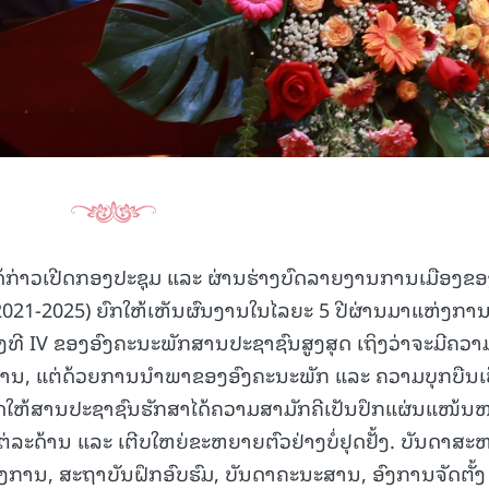
ກ່າວເປີດກອງປະຊຸມ ແລະ ຜ່ານຮ່າງບົດລາຍງານການເມືອງຂອ
021-2025) ຍົກໃຫ້ເຫັນຜົນງານໃນໄລຍະ 5 ປີຜ່ານມາແຫ່ງກາ
ັ້ງທີ IV ຂອງອົງຄະນະພັກສານປະຊາຊົນສູງສຸດ ເຖິງວ່າຈະມີຄວາ
ການ, ແຕ່ດ້ວຍການນໍາພາຂອງອົງຄະນະພັກ ແລະ ຄວາມບຸກບືນເ
ຮັດໃຫ້ສານປະຊາຊົນຮັກສາໄດ້ຄວາມສາມັກຄີເປັນປຶກແຜ່ນແໜ້ນ
ລະດ້ານ ແລະ ເຕີບໃຫຍ່ຂະຫຍາຍຕົວຢ່າງບໍ່ຢຸດຢັ້ງ. ບັນດາສະ
ງການ, ສະຖາບັນຝຶກອົບຮົມ, ບັນດາຄະນະສານ, ອົງການຈັດຕັ້ງ