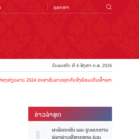
n
ວັນພະຫັດ ທີ 6 ສິງຫາ ຄ.ສ. 2026
ວ 2024 ປະຊາຊົນລາວທຸກຄົນຈົ່ງພ້ອມເປັນເຈົ້າພາບທີ່ດີ ຕ້ອນຮັບນັກທ່ອງທ່ຽ
ຂ່າວ​ລ່າ​ສຸດ
ຜະລິດຕະພັນ ແລະ ຮູບແບບການ
ທ່ອງທ່ຽວທີ່ຫຼາກຫຼາຍ ຊ່ວຍ