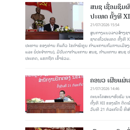
ສນຊ ເຊື່ອມຊຶມ
ປະເທດ ຄັ້ງທີ XI
21/07/2026 15:54
ສູນກາງແນວລາວສ້າງຊາດ
ຊາດທົ່ວປະເທດ ຄັ້ງທີ X
ປະທານ ຂອງທ່ານ ກິແກ້ວ ໄຂຄໍາພິທູນ ກໍາມະການກົມການເມື
ແລະ ບໍ່ປະຈຳການ), ມີບັນດາກຳມະການ ສນຊ, ກໍາມະການ ສນຊ ປ
ປະເທດ, ແຂກຖືກ ເຂົ້າຮ່ວມ.
ຄອນວ ເຜີຍແຜ່
21/07/2026 14:46
ຄະນະໂຄສະນາອົບຮົມ ນະ
ຄັ້ງທີ XII ຂອງພັກ ຕິ
ວັນທີ 21 ກໍລະກົດນີ້ ທີ