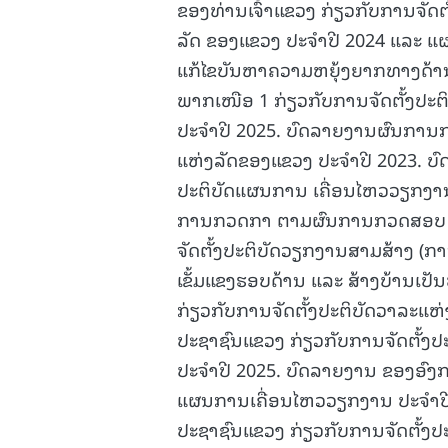
ຂອງທ່ານເຈົ້າແຂວງ ກ່ຽວກັບການຈັດ
ລັດ ຂອງແຂວງ ປະຈຳປີ 2024 ແລະ ແ
ແກ້ໄຂບັນຫາຄວາມຫຍຸ້ງຍາກທາງດ້າ
ພາກເໜືອ 1 ກ່ຽວກັບການຈັດຕັ້ງປ
ປະຈໍາປີ 2025. ບົດລາຍງານຜົນການ
ແຫ່ງລັດຂອງແຂວງ ປະຈຳປີ 2023. ບ
ປະຕິບັດແຜນການ ເຄື່ອນໄຫວວຽກງາ
ການກວດກາ ຕາມຜົນການກວດສອບ ປີ
ຈັດຕັ້ງປະຕິບັດວຽກງານສາມສ້າງ (ກ
ເຂັ້ມແຂງຮອບດ້ານ ແລະ ສ້າງບ້ານເ
ກ່ຽວກັບການຈັດຕັ້ງປະຕິບັດວາລະແ
ປະຊາຊົນແຂວງ ກ່ຽວກັບການຈັດຕັ້ງ
ປະຈໍາປີ 2025. ບົດລາຍງານ ຂອງອົງ
ແຜນການເຄື່ອນໄຫວວຽກງານ ປະຈໍາປ
ປະຊາຊົນແຂວງ ກ່ຽວກັບການຈັດຕັ້ງ