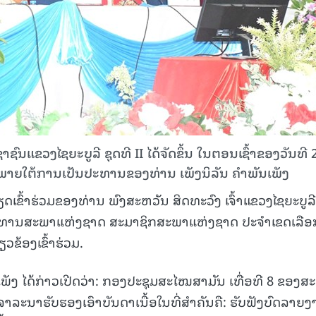
ແຂວງໄຊຍະບູລີ ຊຸດທີ II ໄດ້ຈັດຂຶ້ນ ໃນຕອນເຊົ້າຂອງວັນທີ 
ີ ພາຍໃຕ້ການເປັນປະທານຂອງທ່ານ ເພັງນິລັນ ຄໍາພັນເພັງ
ົ້າຮ່ວມຂອງທ່ານ ພົງສະຫວັນ ສິດທະວົງ ເຈົ້າແຂວງໄຊຍະບູລີ
ປະທານສະພາແຫ່ງຊາດ ສະມາຊິກສະພາແຫ່ງຊາດ ປະຈໍາເຂດເລືອກ
ວຂ້ອງເຂົ້າຮ່ວມ.
ເພັງ ໄດ້ກ່າວເປີດວ່າ: ກອງປະຊຸມສະໄໝສາມັນ ເທື່ອທີ 8 ຂອງສ
້ພິຈາລະນາຮັບຮອງເອົາບັນດາເນື້ອໃນທີ່ສໍາຄັນຄື: ຮັບຟັງບົດລາຍ