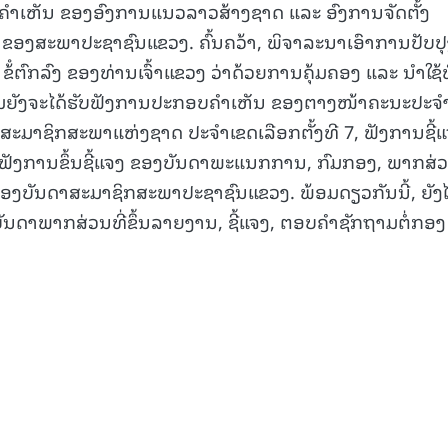
ຄໍາເຫັນ ຂອງອົງການແນວລາວສ້າງຊາດ ແລະ ອົງການຈັດຕັ້ງ
ຂອງສະພາປະຊາຊົນແຂວງ. ຄົ້ນຄວ້າ, ພິຈາລະນາເອົາການປັບປ
ຂ້ໍຕົກລົງ ຂອງທ່ານເຈົ້າແຂວງ ວ່າດ້ວຍການຄຸ້ມຄອງ ແລະ ນໍາໃຊ້ທ
ະຊຸມຍັງຈະໄດ້ຮັບຟັງການປະກອບຄໍາເຫັນ ຂອງຕາງໜ້າຄະນະປະຈໍ
ມາຊິກສະພາແຫ່ງຊາດ ປະຈໍາເຂດເລືອກຕັ້ງທີ 7, ຟັງການຊີ້
ຮັບຟັງການຂຶ້ນຊີ້ແຈງ ຂອງບັນດາພະແນກການ, ກົມກອງ, ພາກສ່
 ຂອງບັນດາສະມາຊິກສະພາປະຊາຊົນແຂວງ. ພ້ອມດຽວກັນນີ້, ຍັງໄ
ັນດາພາກສ່ວນທີ່ຂຶ້ນລາຍງານ, ຊີ້ແຈງ, ຕອບຄໍາຊັກຖາມຕໍ່ກອງ