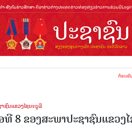
ຳ-ສັງຄົມ
ຂ່າວສືກສາ-ກິລາ
ຂ່າວຕ່າງປະເທດ
ຂ່າວທ່ອງທ່ຽວ
ຂ່າວການຮ່ວມມື
Logi
ຕ້ອນຮັບປີທ່ອງ
າຊົນແຂວງໄຊຍະບູລີ
່ອທີ 8 ຂອງສະພາປະຊາຊົນແຂວງໄ