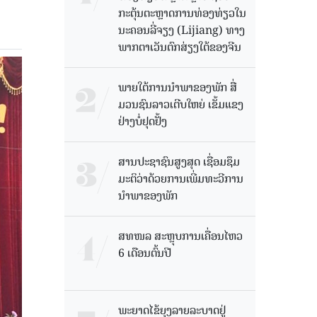
ກະຕຸ້ນຕະຫຼາດການທ່ອງທ່ຽວໃນ
ນະຄອນລີ່ຈຽງ (Lijiang) ທາງ
ພາກຕາເວັນຕົກສ່ຽງໃຕ້ຂອງຈີນ
ພາຍໃຕ້ການນໍາພາຂອງພັກ ສື່
ມວນຊົນລາວເຕີບໃຫຍ່ ເຂັ້ມແຂງ
ຢ່າງບໍ່ຢຸດຢັ້ງ
ສານປະຊາຊົນສູງສຸດ ເຊື່ອມຊຶມ
ມະຕິວ່າດ້ວຍການເພີ່ມທະວີການ
ນຳພາຂອງພັກ
ສທໜລ ສະຫຼຸບການເຄື່ອນໄຫວ
6 ເດືອນຕົ້ນປີ
ພະຍາດໄຂ້ຍຸງລາຍລະບາດຢູ່