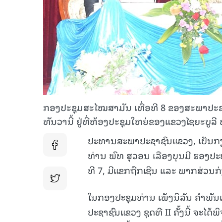
ກອງປະຊຸມສະໄໝສາມັນ ເທື່ອທີ 8 ຂອງສະພາປະຊາຊົນ
ທັນວານີ້ ຢູ່ທີ່ຫ້ອງປະຊຸມໃຫຍ່ຂອງແຂວງໄຊຍະບູລ
ປະທານສະພາປະຊາຊົນແຂວງ, ເປັນກຽດເຂ
ທ່ານ ພົທ ສຸວອນ ເລືອງບຸນມີ ຮອງ
ທີ 7, ມີແຂກຖືກເຊີນ ແລະ
ພາກສ່ວນກ່ຽ
ໃນກອງປະຊຸມທ່ານ ເພັງນິລັນ ຄໍາພັນ
ປະຊາຊົນແຂວງ ຊຸດທີ II ຄັ້ງນີ້ ຈະໄດ