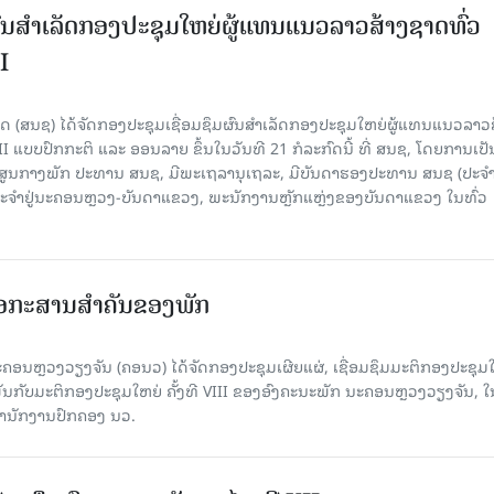
ຜົນສໍາເລັດກອງປະຊຸມໃຫຍ່ຜູ້ແທນແນວລາວສ້າງຊາດທົ່ວ
I
 (ສນຊ) ໄດ້ຈັດກອງປະຊຸມເຊື່ອມຊຶມຜົນສໍາເລັດກອງປະຊຸມໃຫຍ່ຜູ້ແທນແນວລາວ
II ແບບປົກກະຕິ ແລະ ອອນລາຍ ຂຶ້ນໃນວັນທີ 21 ກໍລະກົດນີ້ ທີ່ ສນຊ, ໂດຍການເປັ
ອງສູນກາງພັກ ປະທານ ສນຊ, ມີພະເຖລານຸເຖລະ, ມີບັນດາຮອງປະທານ ສນຊ (ປະ
ະຈໍາຢູ່ນະຄອນຫຼວງ-ບັນດາແຂວງ, ພະນັກງານຫຼັກແຫຼ່ງຂອງບັນດາແຂວງ ໃນທົ່ວ
ເອກະສານສໍາຄັນຂອງພັກ
ຄອນຫຼວງວຽງຈັນ (ຄອນວ) ໄດ້ຈັດກອງປະຊຸມເຜີຍແຜ່, ເຊື່ອມຊຶມມະຕິກອງປະຊຸມ
ດພັນກັບມະຕິກອງປະຊຸມໃຫຍ່ ຄັ້ງທີ VIII ຂອງອົງຄະນະພັກ ນະຄອນຫຼວງວຽງຈັນ, ໃ
່ສໍານັກງານປົກຄອງ ນວ.