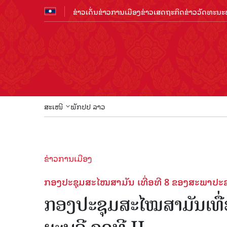
ຂ່າວເດັ່ນ
ຂ່າວການເມືອງ
ຂ່າວເສດຖະກິດ
ຂ່າວວັດທະນະທ
ສະເໜີ
ພັກປປ ລາວ
ຂ່າວການເມືອງ
ກອງປະຊຸມສະໄໝສາມັນ ເທື່ອທີ 8 ຂອງສະພາປະຊ
ກອງປະຊຸມສະໄໝສາມັນເທື