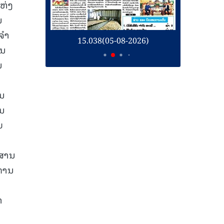
ຫ່ງ
ນ
ໍາ
26)
15.038(05-08-2026)
1
ານ
ນ
ົນ
ານ
ຍ
ງສານ
ການ
າ