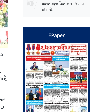
ນະຄອນຊາມໂບ​ອັນກາ ປະເທດ
ຟີລິບປິນ
EPaper
25
,
ຕັ້ງ
ະພາ
ງານ