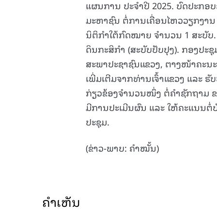
ແຜນການ ປະຈໍາປີ 2025. ບົດປະກອບ
ມະຫາຊົນ ຕໍ່ການເຄື່ອນໄຫວວຽກງານ 
ນິຕິກໍາໃຕ້ກົດໝາຍ ຈໍານວນ 1 ສະບັບ. 
ດິນກະສິກໍາ (ສະບັບປັບປຸງ). ກອງປ
ສະພາປະຊາຊົນແຂວງ, ຕາງໜ້າຄະນະສະ
ເພີ່ມເຕີມຈາກທ່ານເຈົ້າແຂວງ ແລະ 
ກ່ຽວຂ້ອງຈໍານວນໜຶ່ງ ຕໍ່ຄໍາຊັກຖາມ
ມີການປະເມີນຜົນ ແລະ ໃຫ້ຄະແນນຕໍ່ບ
ປະຊຸມ.
(ຂ່າວ-ພາບ: ຄໍາໝັ້ນ)
ຄໍາເຫັນ