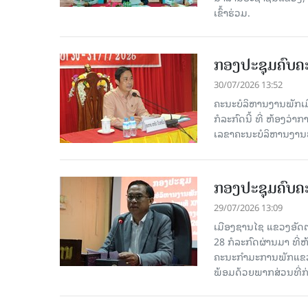
ເຂົ້າຮ່ວມ.
ກອງປະຊຸມຄົບຄະ
30/07/2026 13:52
ຄະນະບໍລິຫານງານພັກເມື
ກໍ​ລະ​ກົດ​ນີ້ ທີ່ ຫ້
ເລຂາຄະນະບໍລິຫານງານພ
ກອງປະຊຸມຄົບຄະ
29/07/2026 13:09
ເມືອງຊານໄຊ ແຂວງອັດຕະ
28 ກໍ​ລະ​ກົດ​ຜ່ານ​ມາ
ຄະນະກຳມະການພັກແຂວງ
ພ້ອມດ້ວຍພາກສ່ວນທີ່ກ່ຽ