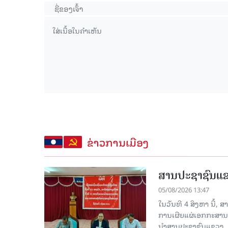
ຂ່າວການເມືອງ
ສານປະຊາຊົນແຂວ
05/08/2026 13:47
ໃນວັນທີ 4 ສິງຫາ ນີ້,
ການເຜີຍແຜ່ເອກກະສານ
ນໍາສານປະຊາຊົນແຂວງ,