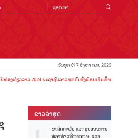
n
ວັນສຸກ ທີ 7 ສິງຫາ ຄ.ສ. 2026
ທ່ຽວລາວ 2024 ປະຊາຊົນລາວທຸກຄົນຈົ່ງພ້ອມເປັນເຈົ້າພາບທີ່ດີ ຕ້ອນຮັບນັກທ
ຂ່າວ​ລ່າ​ສຸດ
ຊ
ຜະລິດຕະພັນ ແລະ ຮູບແບບການ
ທ່ອງທ່ຽວທີ່ຫຼາກຫຼາຍ ຊ່ວຍ