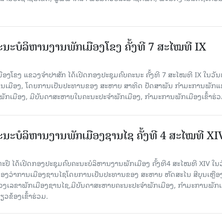
ນະບໍລິຫານງານພັກເມືອງໂຂງ ຄັ້ງທີ 7 ສະໄໝທີ IX
ອງໂຂງ ແຂວງຈຳປາສັກ ໄດ້ເປີດກອງປະຊຸມຄົບຄະນະ ຄັ້ງທີ 7 ສະໄໝທີ IX ໃນ​ວັນ​
ອງວ່າການເມືອງ, ໂດຍການເປັນປະທານຂອງ ສະຫາຍ ສາທິດ ປັດສາພັນ ກຳມະການພັກ
ັກເມືອງ, ມີບັນດາສະຫາຍໃນຄະນະປະຈຳພັກເມືອງ, ກຳມະການພັກເມືອງເຂົ້າຮ່ວ
ນະບໍລິຫານງານພັກເມືອງຊານ​ໄຊ ຄັ້ງທີ 4 ສະໄໝທີ XI
ປື ໄດ້ເປີດກອງປະຊຸມຄົບຄະນະບໍລິຫານງານພັກເມືອງ ຄັ້ງທີ4 ສະໄໝທີ XIV ໃນ​ວັ
 ທີ່ຫ້ອງວ່າການເມືອງຊານໄຊໂດຍການເປັນປະທານຂອງ ສະຫາຍ ຫັດສະໄນ ສີບຸນເຫຼືອ
ເລຂາພັກເມືອງຊານໄຊ,ມີບັນດາສະຫາຍຄະນະປະຈຳພັກເມືອງ, ກຳມະການພັກເ
ວຂ້ອງເຂົ້າຮ່ວມ.