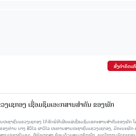
ສົ່ງຄໍາຄິດເຫ
ງເຊກອງ ເຊື່ອມຊຶມເອະກສານສໍາຄັນ ຂອງພັກ
 ສານປະຊາຊົນແຂວງເຊກອງ ໄດ້ຈັດພິທີເຜີຍແຜ່ເຊື່ອມຊຶມເອກະສານສໍາຄັນຂອງພັກ 
ຂອງທ່ານ ນາງ ສີວິໄລ ຜາວິໄລ ປະທານສານປະຊາຊົນແຂວງເຊກອງ, ມີຄະນະພັກ-
 ສານປະຊາຊົນເຂດ, ຜູ້ພິພາກສາ ພ້ອມດ້ວຍສະມາຊິກພັກ, ພະນັກງານລັດຖະກອ