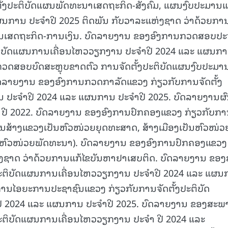
ຕັ້ງປະຕິບັດແຜນພັດທະນາເສດຖະກິດ-ສັງຄົມ, ແຜນງົບປະມານແ
ຜນການ ປະຈໍາປີ 2025 ຕິດພັນ ກັບວາລະແຫ່ງຊາດ ວ່າດ້ວຍກາ
ນເສດຖະກິດ-ການເງິນ. ບົດລາຍງານ ຂອງອົງການກວດສອບປະຈ
15.039(06-08-20
ະຕິບັດແຜນການເຄື່ອນໄຫວວຽກງານ ປະຈຳປີ 2024 ແລະ ແຜນກ
ກວດສອບບົດສະຫຼຸບຂາດຕົວ ການຈັດຕັ້ງປະຕິບັດແຜນງົບປະມາ
ົດລາຍງານ ຂອງອົງການກວດກາລັດແຂວງ ກ່ຽວກັບການຈັດຕັ້ງ
ນ ປະຈຳປີ 2024 ແລະ ແຜນການ ປະຈຳປີ 2025. ບົດລາຍງານຜ
 2022. ບົດລາຍງານ ຂອງອົງການປົກຄອງແຂວງ ກ່ຽວກັບກ
ານສ້າງແຂວງເປັນຫົວໜ່ວຍຍຸດທະສາດ, ສ້າງເມືອງເປັນຫົວໜ່ວ
ປັນຫົວໜ່ວຍພັດທະນາ). ບົດລາຍງານ ຂອງອົງການປົກຄອງແຂວງ
ຫ່ງຊາດ ວ່າດ້ວຍການແກ້ໄຂບັນຫາຢາເສບຕິດ. ບົດລາຍງານ ຂອ
ປະຕິບັດແຜນການເຄື່ອນໄຫວວຽກງານ ປະຈຳປີ 2024 ແລະ ແຜນ
ການໄອຍະການປະຊາຊົນແຂວງ ກ່ຽວກັບການຈັດຕັ້ງປະຕິບັດ
ີ 2024 ແລະ ແຜນການ ປະຈໍາປີ 2025. ບົດລາຍງານ ຂອງສະພ
ປະຕິບັດແຜນການເຄື່ອນໄຫວວຽກງານ ປະຈຳ ປີ 2024 ແລະ