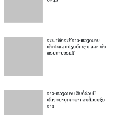
ປະຖົມ
ສະພາທິດສະດີລາວ-ຫວຽດນາມ
ພົບປະແລກປ່ຽນບົດຮຽນ ແລະ ທົບ
ທວນການຮ່ວມມື
ລາວ-ຫວຽດ​ນາມ ສືບ​ຕໍ່​ຮ່ວມ​ມື
ພັດທະນາບຸກຄະລາກອນສື່ມວນຊົນ
ລາວ