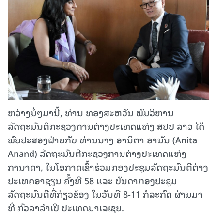
ຫວ່າງມໍ່ໆມານີ້, ທ່ານ ທອງສະຫວັນ ພົມວິຫານ
ລັດຖະມົນຕີກະຊວງການຕ່າງປະເທດແຫ່ງ ສປປ ລາວ ໄດ້
ພົບປະສອງຝ່າຍກັບ ທ່ານນາງ ອານິຕາ ອານັນ (Anita
Anand) ລັດຖະມົນຕີກະຊວງການຕ່າງປະເທດແຫ່ງ
ການາດາ, ໃນໂອກາດເຂົ້າຮ່ວມກອງປະຊຸມລັດຖະມົນຕີຕ່າງ
ປະເທດອາຊຽນ ຄັ້ງທີ 58 ແລະ ບັນດາກອງປະຊຸມ
ລັດຖະມົນຕີທີ່ກ່ຽວຂ້ອງ ໃນວັນທີ 8-11 ກໍລະກົດ ຜ່ານມາ
ທີ່ ກົວລາລໍາເປີ ປະເທດມາເລເຊຍ.