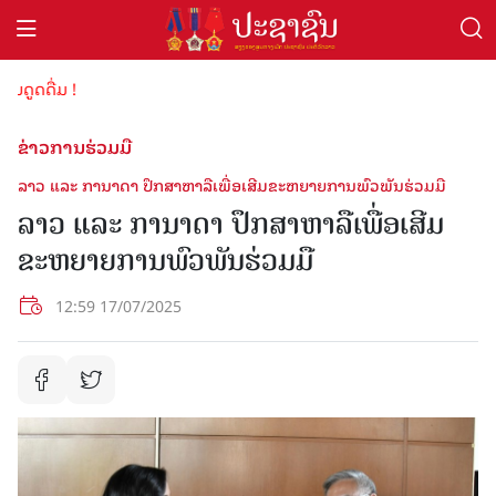
ູດດື່ມ !
ຂ່າວການຮ່ວມມື
ລາວ ແລະ ການາດາ ປຶກສາຫາລືເພື່ອເສີມຂະຫຍາຍການພົວພັນຮ່ວມມື
ລາວ ແລະ ການາດາ ປຶກສາຫາລືເພື່ອເສີມ
ຂະຫຍາຍການພົວພັນຮ່ວມມື
12:59 17/07/2025