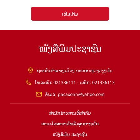
ເພີ່ມເຕີມ
ໜັງສືພິມປະຊາຊົນ
ຖະໜົນກຳແພງເມືອງ ນະຄອນຫຼວງວຽງຈັນ
ໂທລະສັບ: 021336111 - ແຟັກ: 021336113
ອີເມວ:
pasaxonn@yahoo.com
ສຳ​ນັກ​ຂ່າວ​ສານ​ທີ່​ສຳ​ຄັນ​
ຄະນະໂຄສະນາອົບຮົມ​ສູນ​ກາງ​ພັກ
ໜັງສືພິມ ປະ​ຊາ​ຊົນ