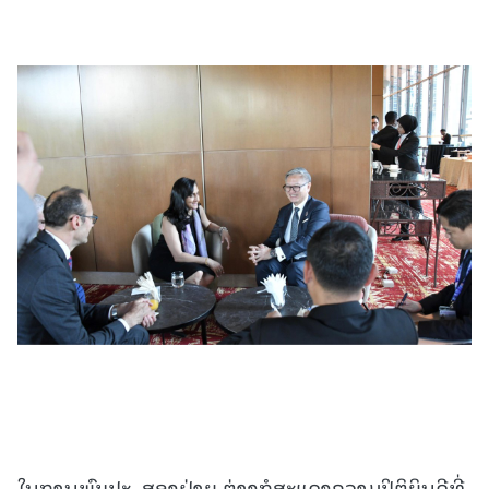
ໃນການພົບປະ, ສອງຝ່າຍ ຕ່າງກໍສະແດງຄວາມປິຕິຍິນດີທີ່