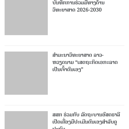
ບັນທຶກການຮ່ວມມືທາງດ້ານ
ວິທະຍາສາດ 2026-2030
ສຳມະນາວິທະຍາສາດ ລາວ-
ຫວຽດນາມ “ເສດຖະກິດເອກະລາດ
ເປັນເຈົ້າຕົນເອງ”
ສສກ ຮ່ວມກັບ ລັດຖະບານອົສຕຣາລີ
ເປີດເຄື່ອງມືປະເມີນຕົນເອງສຳລັບຄູ