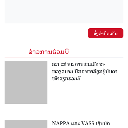
ສົ່ງຄໍາຄິດເຫັນ
ຂ່າວການຮ່ວມມື
ຄະນະກໍາມະການຮ່ວມມືລາວ-
ຫວຽດນາມ ປຶກສາຫາລືຊຸກຍູ້ບັນດາ
ໜ້າວຽກຮ່ວມມື
NAPPA ແລະ VASS ເຊັນບົດ