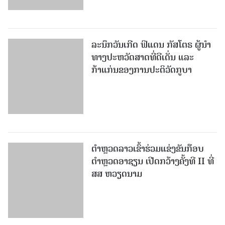
ລະນຶກວັນເກີດ ຟິແດນ ກັສໂຕຣ ຜູ້ນຳ
ທາງປະຫວັດສາດທີ່ດີເດັ່ນ ແລະ
ກ້າແກ່ນຂອງການປະຕິວັດກູບາ
ຕຳຫຼວດລາວເຂົ້າຮ່ວມແຂ່ງຂັນກ໊ອບ
ຕຳຫຼວດອາຊຽນ ເປີດກວ້າງຄັ້ງທີ II ທີ່
ສສ ຫວຽດນາມ