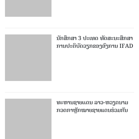
ນັກສຶກສາ 3 ປະເທດ ທັດ​ສະ​ນະ​ສຶກ​ສາ
ການປະຕິບັດວຽກຂອງອົງການ IFAD
ທະຫານຊາຍເເດນ ລາວ-ຫວຽດນາມ
ກວດກາຫຼັກໝາຍຊາຍແດນຮ່ວມກັນ