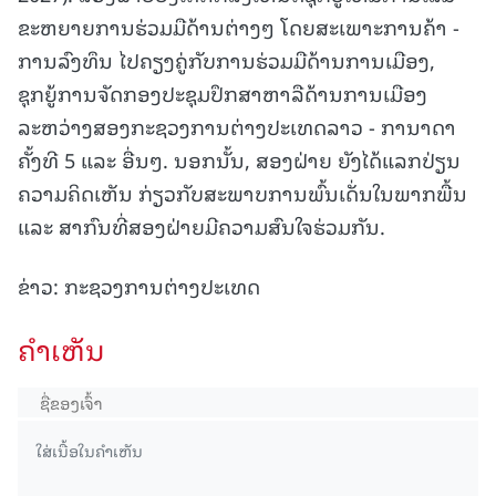
ຂະຫຍາຍການຮ່ວມມືດ້ານຕ່າງໆ ໂດຍສະເພາະການຄ້າ -
ການລົງທຶນ ໄປຄຽງຄູ່ກັບການຮ່ວມມືດ້ານການເມືອງ,
ຊຸກຍູ້ການຈັດກອງປະຊຸມປຶກສາຫາລືດ້ານການເມືອງ
ລະຫວ່າງສອງກະຊວງການຕ່າງປະເທດລາວ - ການາດາ
ຄັ້ງທີ 5 ແລະ ອື່ນໆ. ນອກນັ້ນ, ສອງຝ່າຍ ຍັງໄດ້ແລກປ່ຽນ
ຄວາມຄິດເຫັນ ກ່ຽວກັບສະພາບການພົ້ນເດັ່ນໃນພາກພື້ນ
ແລະ ສາກົນທີ່ສອງຝ່າຍມີຄວາມສົນໃຈຮ່ວມກັນ.
ຂ່າວ: ກະຊວງການຕ່າງປະເທດ
ຄໍາເຫັນ