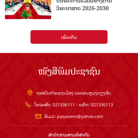
ບັນທຶກການຮ່ວມມືທາງດ້ານ
ວິທະຍາສາດ 2026-2030
ເພີ່ມເຕີມ
ໜັງສືພິມປະຊາຊົນ
ຖະໜົນກຳແພງເມືອງ ນະຄອນຫຼວງວຽງຈັນ
ໂທລະສັບ: 021336111 - ແຟັກ: 021336113
ອີເມວ:
pasaxonn@yahoo.com
ສຳ​ນັກ​ຂ່າວ​ສານ​ທີ່​ສຳ​ຄັນ​