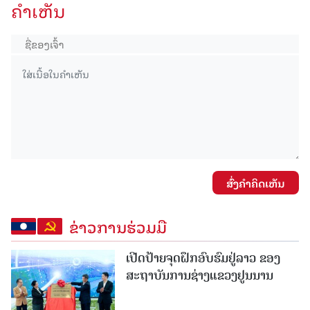
ຄໍາເຫັນ
ສົ່ງຄໍາຄິດເຫັນ
ຂ່າວການຮ່ວມມື
ເປີດປ້າຍຈຸດຝຶກອົບຮົມຢູ່ລາວ ຂອງ
ສະຖາບັນການຊ່າງແຂວງຢູນນານ