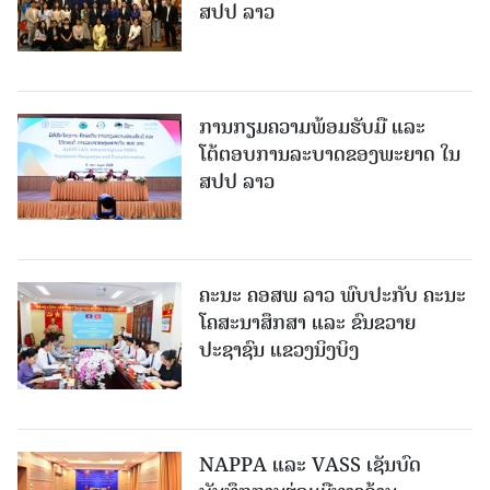
ສປປ ລາວ
ການກຽມຄວາມພ້ອມຮັບມື ແລະ
ໂຕ້ຕອບການລະບາດຂອງພະຍາດ ໃນ
ສປປ ລາວ
ຄະນະ ຄອສພ ລາວ ພົບປະກັບ ຄະນະ
ໂຄສະນາສຶກສາ ແລະ ຂົນຂວາຍ
ປະຊາຊົນ ແຂວງນິງບິງ
NAPPA ແລະ VASS ເຊັນບົດ