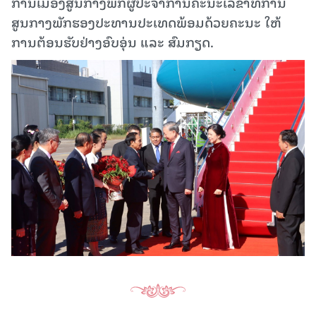
ການເມືອງສູນກາງພັກຜູ້ປະຈຳການຄະນະເລຂາທິການ
ສູນກາງພັກຮອງປະທານປະເທດພ້ອມດ້ວຍຄະນະ ໃຫ້
ການຕ້ອນຮັບຢ່າງອົບອຸ່ນ ແລະ ສົມກຽດ.