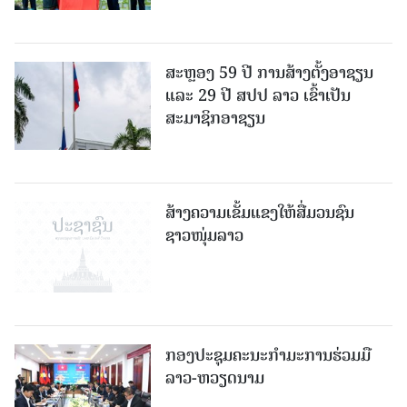
ສະຫຼອງ 59 ປີ ການສ້າງຕັ້ງອາຊຽນ
ແລະ 29 ປີ ສປປ ລາວ ເຂົ້າເປັນ
ສະມາຊິກອາຊຽນ
ສ້າງຄວາມເຂັ້ມແຂງໃຫ້ສື່ມວນຊົນ
ຊາວໜຸ່ມລາວ
ກອງປະຊຸມຄະນະກຳມະການຮ່ວມມື
ລາວ-ຫວຽດນາມ