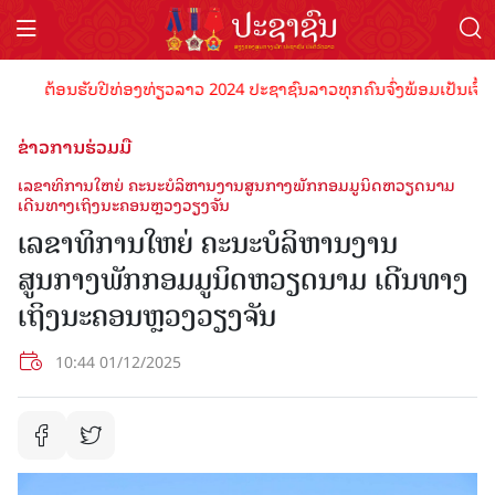
ຕ້ອນຮັບປີທ່ອງທ່ຽວລາວ 2024 ປະຊາຊົນລາວທຸກຄົນຈົ່ງພ້ອມເປັນເຈົ້າພາບທີ
ຂ່າວການຮ່ວມມື
ເລຂາທິການໃຫຍ່ ຄະນະບໍລິຫານງານສູນກາງພັກກອມມູນິດຫວຽດນາມ
ເດີນທາງເຖິງນະຄອນຫຼວງວຽງຈັນ
ເລຂາທິການໃຫຍ່ ຄະນະບໍລິຫານງານ
ສູນກາງພັກກອມມູນິດຫວຽດນາມ ເດີນທາງ
ເຖິງນະຄອນຫຼວງວຽງຈັນ
10:44 01/12/2025