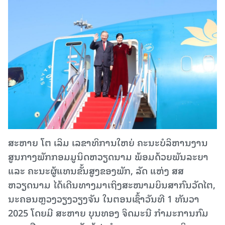
ສະຫາຍ ໂຕ ເລິມ ເລຂາທິການໃຫຍ່ ຄະນະບໍລິຫານງານ
ສູນກາງພັກກອມມູນິດຫວຽດນາມ ພ້ອມດ້ວຍພັນລະຍາ
ແລະ ຄະນະຜູ້ແທນຂັ້ນສູງຂອງພັກ, ລັດ ແຫ່ງ ສສ
ຫວຽດນາມ ໄດ້ເດີນທາງມາເຖິງສະໜາມບິນສາກົນວັດໄຕ,
ນະຄອນຫຼວງວຽງວຽງຈັນ ໃນຕອນເຊົ້າວັນທີ 1 ທັນວາ
2025 ໂດຍມີ ສະຫາຍ ບຸນທອງ ຈິດມະນີ ກຳມະການກົມ