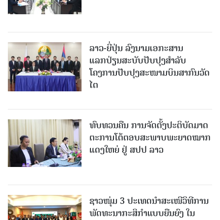
ລາວ-ຍີ່ປຸ່ນ ລົງນາມເອກະສານ
ແລກປ່ຽນສະບັບປັບປຸງສໍາລັບ
ໂຄງການປັບປຸງສະໜາມບິນສາກົນວັດ
ໄຕ
ທົບທວນຄືນ ການຈັດຕັ້ງປະຕິບັດມາດ
ຕະການໂຕ້ຕອບສະພາບພະຍາດໝາກ
ແດງໃຫຍ່ ຢູ່ ສປປ ລາວ
ຊາວໜຸ່ມ 3 ປະເທດນຳສະເໜີວິທີການ
ພັດທະນາກະສິກຳແບບຍືນຍົງ ໃນ