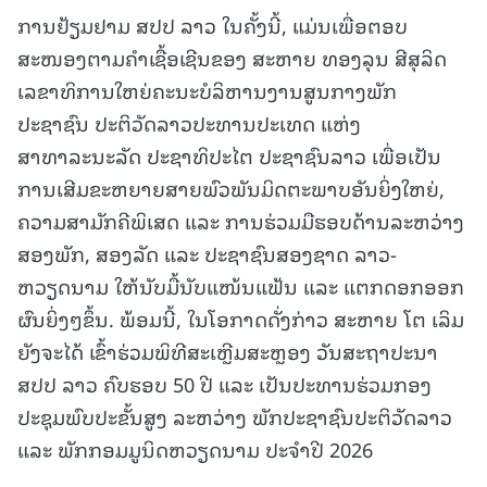
ການຢ້ຽມຢາມ ສປປ ລາວ ໃນຄັ້ງນີ້, ແມ່ນເພື່ອຕອບ
ສະໜອງຕາມຄຳເຊື້ອເຊີນຂອງ ສະຫາຍ ທອງລຸນ ສີສຸລິດ
ເລຂາທິການໃຫຍ່ຄະນະບໍລິຫານງານສູນກາງພັກ
ປະຊາຊົນ ປະຕິວັດລາວປະທານປະເທດ ແຫ່ງ
ສາທາລະນະລັດ ປະຊາທິປະໄຕ ປະຊາຊົນລາວ ເພື່ອເປັນ
ການເສີມຂະຫຍາຍສາຍພົວພັນມິດຕະພາບອັນຍິ່ງໃຫຍ່,
ຄວາມສາມັກຄີພິເສດ ແລະ ການຮ່ວມມືຮອບດ້ານລະຫວ່າງ
ສອງພັກ, ສອງລັດ ແລະ ປະຊາຊົນສອງຊາດ ລາວ-
ຫວຽດນາມ ໃຫ້ນັບມື້ນັບແໜ້ນແຟ້ນ ແລະ ແຕກດອກອອກ
ຜົນຍິ່ງໆຂຶ້ນ. ພ້ອມນີ້, ໃນໂອກາດດັ່ງກ່າວ ສະຫາຍ ໂຕ ເລິມ
ຍັງຈະໄດ້ ເຂົ້າຮ່ວມພິທີສະເຫຼີມສະຫຼອງ ວັນສະຖາປະນາ
ສປປ ລາວ ຄົບຮອບ 50 ປີ ແລະ ເປັນປະທານຮ່ວມກອງ
ປະຊຸມພົບປະຂັ້ນສູງ ລະຫວ່າງ ພັກປະຊາຊົນປະຕິວັດລາວ
ແລະ ພັກກອມມູນິດຫວຽດນາມ ປະຈໍາປີ 2026