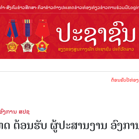
ຳ-ສັງຄົມ
ຂ່າວສືກສາ-ກິລາ
ຂ່າວຕ່າງປະເທດ
ຂ່າວທ່ອງທ່ຽວ
ຂ່າວການຮ່ວມມື
Logi
ຕ້ອນຮັບປີທ່ອງທ່ຽວລາວ 
ອົງການ ສປຊ
 ຕ້ອນຮັບ ຜູ້ປະສານງານ ອົງກາ