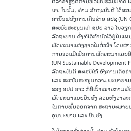
ຕີລາຄາສູງຕໍ່ການພົວພັນຮ່ວມມືທີ່ດ
ມາ. ໃນນັ້ນ, ທ່ານ ລັດຖະມົນຕີ ໄດ້ສ
ຄານ໊ອຟອົງການເຄືອຂ່າຍ ສປຊ (UN C
ສະໜັບສະໜູນແກ່ ສປປ ລາວ ໃນວຽກງ
ລັດຖະບານ ດັ່ງທີ່ໄດ້ກໍານົດໄວ້ຢູ່ໃ
ພັດທະນາແຫ່ງຊາດໃນຕໍ່ໜ້າ ໂດຍຜ່າ
ການຮ່ວມມືເພື່ອການພັດທະນາແບບຍື
(UN Sustainable Development Fr
ລັດຖະມົນຕີ ສະເໜີໃຫ້ ອົງການເຄືອຂ
ແລະ ສະໜັບສະໜູນຄວາມພະຍາຍາມຂອ
ຂອງ ສປປ ລາວ ກໍຄືເປົ້າໝາຍການພັດ
ພັດທະນາແບບຍືນຍົງ ລວມທັງວາລະ
ໃນການພົ້ນອອກຈາກ ສະຖານະພາບປະເທ
ຄຸນນະພາບ ແລະ ຍືນຍົງ.
ໃນໂອກາດດັ່ງກ່າວນີ້, ທ່ານ ບັກໂຄເ