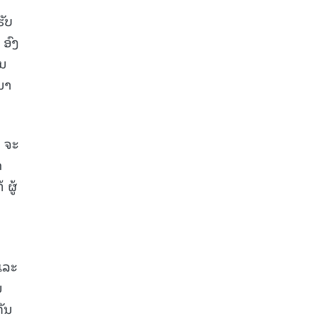
ຮັບ
 ອົງ
ໃນ
ນາ
ວ ຈະ
ດ
ຜູ້
ແລະ
ນ
ັນ