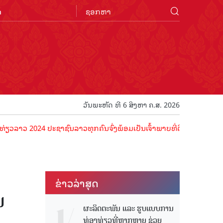
n
ວັນພະຫັດ ທີ 6 ສິງຫາ ຄ.ສ. 2026
2024 ປະຊາຊົນລາວທຸກຄົນຈົ່ງພ້ອມເປັນເຈົ້າພາບທີ່ດີ ຕ້ອນຮັບນັກທ່ອງທ່ຽວດ
ຂ່າວ​ລ່າ​ສຸດ
ນ
ຜະລິດຕະພັນ ແລະ ຮູບແບບການ
ທ່ອງທ່ຽວທີ່ຫຼາກຫຼາຍ ຊ່ວຍ