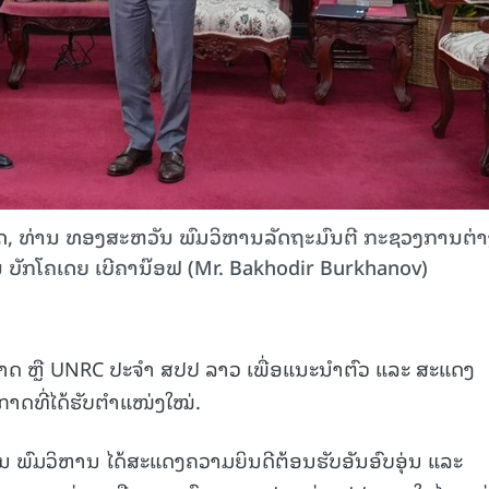
ເທດ, ທ່ານ ທອງສະຫວັນ ພົມວິຫານລັດຖະມົນຕີ ກະຊວງການຕ່າ
ານ ບັກໂຄເດຍ ເບີຄານ໊ອຟ (Mr. Bakhodir Burkhanov)
ດ ຫຼື UNRC ປະຈໍາ ສປປ ລາວ ເພື່ອແນະນໍາຕົວ ແລະ ສະແດງ
າດທີ່ໄດ້ຮັບຕໍາແໜ່ງໃໝ່.
ນ ພົມວິຫານ ໄດ້ສະແດງຄວາມຍິນດີຕ້ອນຮັບອັນອົບອຸ່ນ ແລະ