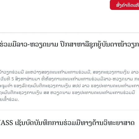
ສົ່ງຄໍາຄິດເຫ
່ວມມືລາວ-ຫວຽດນາມ ປຶກສາຫາລືຊຸກຍູ້ບັນດາໜ້າວຽກ
ໜ້າວຽກຮ່ວມມື ລະຫວ່າງສອງຄະນະກໍາມະການຮ່ວມມື, ສອງກະຊວງການເງິນ ລາວ
ໃນວັນທີ 5 ສິງຫາຜ່ານມາ ທີ່ຫ້ອງການຄະນະກໍາມະການຮ່ວມມືລາວ-ຫວຽດນາມ ກ
ນນະຈູມຄຳ ຮອງລັດຖະມົນຕີກະຊວງການເງິນ ສປປ ລາວ ຮອງປະທານຄະນະກໍາມະກ
ລັດຖະມົນຕີກະຊວງການເງິນ ສສ ຫວຽດນາມ ຮອງປະທານຄະນະກໍາມະການຮ່ວມມື
ຂົ້າຮ່ວມ.
SS ເຊັນບົດບັນທຶກການຮ່ວມມືທາງດ້ານວິທະຍາສາດ