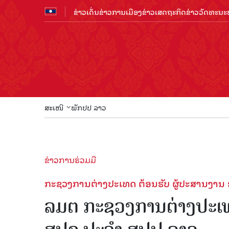
ຂ່າວເດັ່ນ
ຂ່າວການເມືອງ
ຂ່າວເສດຖະກິດ
ຂ່າວວັດທະນະທ
ສະເໜີ
ພັກປປ ລາວ
ຂ່າວການຮ່ວມມື
ກະຊວງການຕ່າງປະເທດ ຕ້ອນຮັບ ຜູ້ປະສານງານ 
ລມຕ ກະຊວງການຕ່າງປະເທດ