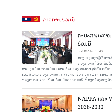
ຂ່າວການຮ່ວມມື
ຄະນະກໍາມະການຮ
ຮ່ວມມື
06/08/2026 10:48
ກອງປະຊຸມຊຸກຍູ້ບັນດາ
ຫວຽດນາມ ໄດ້ຈັດຂຶ້ນ
ການເງິນ ໂດຍການເປັນປະທານຮ່ວມຂອງ ສະຫາຍ ສຸລິວັດ ສຸວັ
ຮ່ວມມື ລາວ-ຫວຽດນາມແລະ ສະຫາຍ ເຈິ່ນ ກວັກ ເຟືອງ ຮອງ
ຫວຽດນາມ-ລາວ, ພ້ອມດ້ວຍບັນດາຄະນະກົມທີ່ກ່ຽວຂ້ອງສອງຝ່າຍເ
NAPPA ແລະ VA
2026-2030