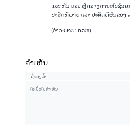
ແລະ ກັນ ແລະ ຫຼີກລ່ຽງການທັບຊ້ອນຂ
ປະສິດທິພາບ ແລະ ປະສິດທິຜົນຂອງ
(ຂ່າວ-ພາບ: ກຕທ)
ຄໍາເຫັນ