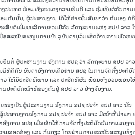
ງປະເທດ ພ້ອມທັງສະແດງຄວາມຍິນດີ ແລະ ຊົມເຊີຍຕໍ່ກັບການ
ກັນນັ້ນ, ຜູ້ປະສານງານ ໄດ້ໃຫ້ຄໍາໝັ້ນສັນຍາວ່າ ຕົນເອງ ກໍຄື
ຈະສືບຕໍ່ເພີ່ມທະວີການຮ່ວມມືກັບ ລັດຖະບານແຫ່ງ ສປປ ລາວ 
ເພື່ອສະໜັບສະໜູນການບັນລຸບັນດາບຸລິມະສິດດ້ານການພັດທະ
ືນຢັນຕໍ່ ຜູ້ປະສານງານ ອົງການ ສປຊ ວ່າ ລັດຖະບານ ສປປ ລາ
ມືທີ່ດີກັບ ບັນດາອົງການເຄືອຂ່າຍ ສປຊ ໃນການຈັດຕັ້ງປະຕິບັ
ວ ໃຫ້ມີປະສິດທິພາບ ແລະ ປະສິດທິຜົນ ພ້ອມທັງອວຍພອນໃຫ້ 
ານປະຕິບັດໜ້າທີ່ຂອງຕົນຢູ່ ສປປ ລາວ ຢ່າງຈົບງາມ.
ຳແໜ່ງເປັນຜູ້ປະສານງານ ອົງການ ສປຊ ປະຈໍາ ສປປ ລາວ ນັບ
່ານຜູ້ປະສານງານອົງການ ສປຊ ປະຈໍາ ສປປ ລາວ ມີໜ້າທີ່ນໍາພາ 
ອົງການ ສປຊ ເພື່ອເຮັດໃຫ້ການຈັດຕັ້ງປະຕິບັດບັນດາແຜນງາ
ີຄວາມສອດຄ່ອງ ແລະ ກົມກຽວ ໂດຍຜ່ານການສະໜັບສະໜູນຊຶ່ງກ