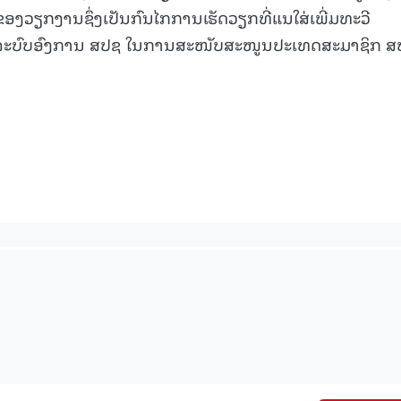
ອງວຽກງານຊຶ່ງເປັນກົນໄກການເຮັດວຽກທີ່ແນໃສ່ເພີ່ມທະວີ
 ລະບົບອົງການ ສປຊ ໃນການສະໜັບສະໜູນປະເທດສະມາຊິກ ສ