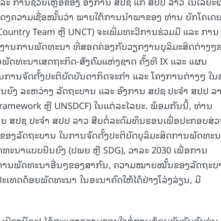
ີ ແລະ ການຊ່ວຍເຫຼືອຂອງ ອົງການ ສປຊ ແກ່ ສປປ ລາວ ໃນໄລຍະ
ະແດງຄວາມເຊື່ອໝັ້ນວ່າ ພາຍໃຕ້ການນໍາພາຂອງ ທ່ານ ບັກໂຄເດຍ 
ountry Team ຫຼື UNCT) ຈະເພີ່ມທະວີການຮ່ວມມື ແລະ ການ
15.039(06-08-2026)
15.038(0
ານການພັດທະນາ ທີ່ສອດຄ່ອງກັບວຽກງານບຸລິມະສິດຕ່າງໆ
ນແຜນພັດທະນາເສດຖະກິດ-ສັງຄົມແຫ່ງຊາດ ຄັ້ງທີ IX ແລະ ແຜນ
ນການຈັດຕັ້ງປະຕິບັດບັນດາກິດຈະກໍາ ແລະ ໂຄງການຕ່າງໆ ໃ
ນຍົງ ລະຫວ່າງ ລັດຖະບານ ແລະ ອົງການ ສປຊ ປະຈໍາ ສປປ ລ
amework ຫຼື UNSDCF) ໃນແຕ່ລະໄລຍະ. ພ້ອມກັນນີ້, ທ່ານ
່າຍ ສປຊ ປະຈໍາ ສປປ ລາວ ສືບຕໍ່ລະດົມທຶນຮອນເພື່ອປະກອບສ່
ງລັດຖະບານ ໃນການຈັດຕັ້ງປະຕິບັດບຸລິມະສິດການພັດທະ
ທະນາແບບຍືນຍົງ (ປພຍ ຫຼື SDG), ວາລະ 2030 ເພື່ອການ
ການພັດທະນາອື່ນໆຂອງສາກົນ, ຄວາມໝາຍໝັ້ນຂອງລັດຖະບ
ດດ້ອຍພັດທະນາ ໃນອະນາຄົດໃຫ້ໄດ້ຢ່າງໂລ່ງລ່ຽນ, ມີ
ດຍ ເບີຄານ໊ອຟ ໄດ້ສະແດງຄວາມຂອບໃຈຕໍ່ການຕ້ອນຮັບອັນອົບອຸ່ນ