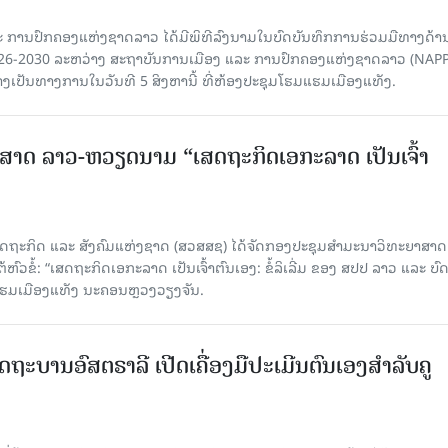
 ການປົກຄອງແຫ່ງຊາດລາວ ໄດ້ມີພິທີລົງນາມໃນບົດບັນທຶກການຮ່ວມມືທາງດ້າ
026-2030 ລະຫວ່າງ ສະຖາບັນການເມືອງ ແລະ ການປົກຄອງແຫ່ງຊາດລາວ (NAPP
ງເປັນທາງການໃນວັນທີ 5 ສິງຫານີ້ ທີ່ຫ້ອງປະຊຸມໂຮມແຮມເມືອງແທັງ.
າດ ລາວ-ຫວຽດນາມ “ເສດຖະກິດເອກະລາດ ເປັນເຈົ້າ
ດຖະກິດ ແລະ ສັງຄົມແຫ່ງຊາດ (ສວສສຊ) ໄດ້ຈັດກອງປະຊຸມສຳມະນາວິທະຍາສາດ
ວຂໍ້: “ເສດຖະກິດເອກະລາດ ເປັນເຈົ້າຕົນເອງ: ຂໍ້ລິເລີ່ມ ຂອງ ສປປ ລາວ ແລະ ບ
 ແຮມເມືອງແທັງ ນະຄອນຫຼວງວຽງຈັນ.
ດຖະບານອົສຕຣາລີ ເປີດເຄື່ອງມືປະເມີນຕົນເອງສຳລັບຄູ