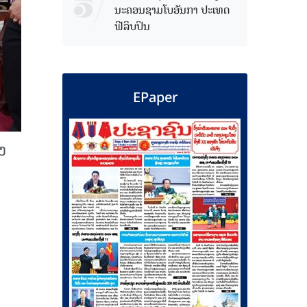
ນະຄອນຊາມໂບ​ອັນກາ ປະເທດ
ຟີລິບປິນ
EPaper
ງ