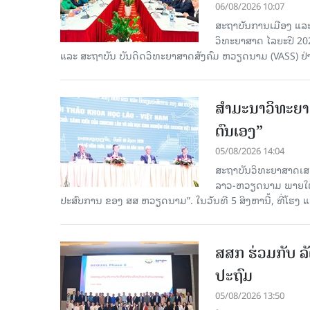
06/08/2026 10:07
ສະຖາບັນການເມືອງ ແລະ
ວິທະຍາສາດ ໄລຍະປີ 2
ແລະ ສະຖາບັນ ບັນດິດວິທະຍາສາດສັງຄົມ ຫວຽດນາມ (VASS) ຢ່າ
ສຳມະນາວິທະຍາສ
ຕົນເອງ”
05/08/2026 14:04
ສະຖາບັນວິທະຍາສາດເສ
ລາວ-ຫວຽດນາມ ພາຍໃຕ້ຫົ
ປະສົບການ ຂອງ ສສ ຫວຽດນາມ”. ໃນວັນທີ 5 ສິງຫານີ້, ທີ່ໂຮງ
ສສກ ຮ່ວມກັບ ລັ
ປະຖົມ
05/08/2026 13:50