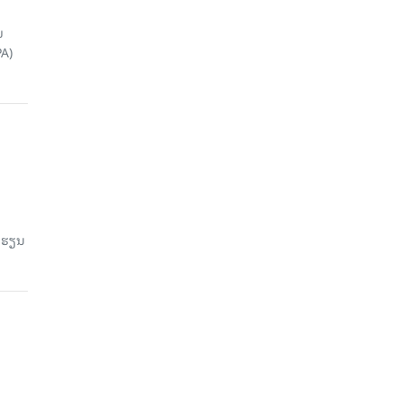
ນ
A)
ົດຮຽນ