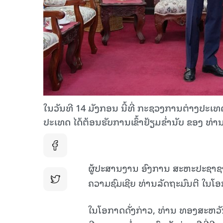
ໃນວັນທີ 14 ມັງກອນ ນີ້ທີ່ ກະຊວງການຕ່າງປະ
ປະເທດ ໄດ້ຕ້ອນຮັບການເຂົ້າຢ້ຽມຂໍ່ານັບ ຂອງ ທ່
ຜູ້ປະສານງານ ອົງການ ສະຫະປະຊາຊາ
ຄວາມຊົມເຊີຍ ທ່ານລັດຖະມົນຕີ ໃນໂອກ
ໃນໂອກາດດັ່ງກ່າວ, ທ່ານ ທອງສະຫວັ