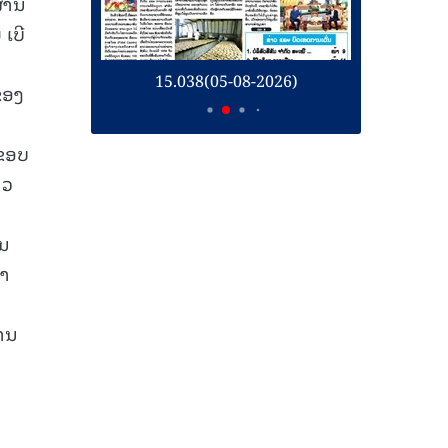
ຜ່ານ
ເບີ
5-08-2026)
15.037(04-08-2026)
ຂອງ
ນຂອບ
າວ
ວນ
ນາ
ານ