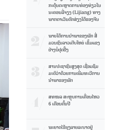
ກະຕຸ້ນຕະຫຼາດການທ່ອງທ່ຽວໃນ
ນະຄອນລີ່ຈຽງ (Lijiang) ທາງ
ພາກຕາເວັນຕົກສ່ຽງໃຕ້ຂອງຈີນ
ພາຍໃຕ້ການນໍາພາຂອງພັກ ສື່
ມວນຊົນລາວເຕີບໃຫຍ່ ເຂັ້ມແຂງ
ຢ່າງບໍ່ຢຸດຢັ້ງ
ສານປະຊາຊົນສູງສຸດ ເຊື່ອມຊຶມ
ມະຕິວ່າດ້ວຍການເພີ່ມທະວີການ
ນຳພາຂອງພັກ
ສທໜລ ສະຫຼຸບການເຄື່ອນໄຫວ
6 ເດືອນຕົ້ນປີ
ພະຍາດໄຂ້ຍຸງລາຍລະບາດຢູ່