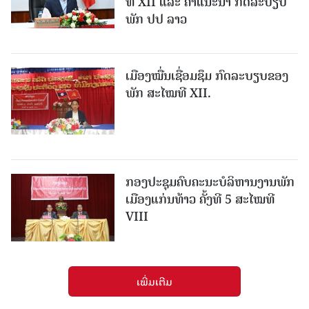
ທີ XII ແລະ ຄໍາແນະນໍາ ກົດລະບຽບ
ພັກ ປປ ລາວ
ເມືອງ​ໝື່ນເຊື່ອມຊຶມ ກົດລະບຽບຂອງ
ພັກ ສະໄໝທີ XII.
ກອງປະຊຸມຄົບຄະນະບໍລິຫານງານພັກ
ເມືອງແກ່ນ​ທ້າວ ຄັ້ງທີ 5 ສະໄໝທີ
VIII
ເພີ່ມເຕີມ