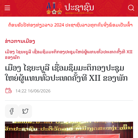
ຕ້ອນຮັບປີທ່ອງທ່ຽວລາວ 2024 ປະຊາຊົນລາວທຸກຄົນຈົ່ງພ້ອມເປັນເຈົ້າພາບທີ່
ຂ່າວການເມືອງ
ເມືອງ ໄຊຍະບູລີ ເຊື່ອມຊຶມມະຕິກອງປະຊຸມໃຫຍ່ຜູ້ແທນທົ່ວປະເທດຄັ້ງທີ XII
ຂອງພັກ
ເມືອງ ໄຊຍະບູລີ ເຊື່ອມຊຶມມະຕິກອງປະຊຸມ
ໃຫຍ່ຜູ້ແທນທົ່ວປະເທດຄັ້ງທີ XII ຂອງພັກ
14:22 16/06/2026