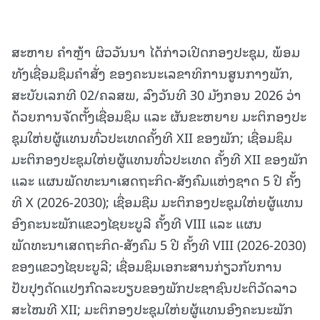
ສະຫາຍ ຄຳຫຼ້າ ຜິວວັນນາ ໄດ້ກ່າວເປີດກອງປະຊຸມ, ພ້ອມ
ທັງເຊື່ອມຊຶມຄໍາສັ່ງ ຂອງຄະນະເລຂາທິການສູນກາງພັກ,
ສະບັບເລກທີ 02/ຄລສພ, ລົງວັນທີ 30 ມັງກອນ 2026 ວ່າ
ດ້ວຍການຈັດຕັ້ງເຊື່ອມຊຶມ ແລະ ຜັນຂະຫຍາຍ ມະຕິກອງປະ
ຊຸມໃຫ່ຍຜູ້ແທນທົ່ວປະເທດຄັ້ງທີ XII ຂອງພັກ; ເຊື່ອມຊຶມ
ມະຕິກອງປະຊຸມໃຫ່ຍຜູ້ແທນທົ່ວປະເທດ ຄັ້ງທີ XII ຂອງພັກ
ແລະ ແຜນພັດທະນາເສດຖະກິດ-ສັງຄົມແຫ່ງຊາດ 5 ປີ ຄັ້ງ
ທີ X (2026-2030); ເຊື່ອມຊືມ ມະຕິກອງປະຊຸມໃຫ່ຍຜູ້ແທນ
ອົງຄະນະພັກແຂວງໄຊຍະບູລີ ຄັ້ງທີ VIII ແລະ ແຜນ
ພັດທະນາເສດຖະກິດ-ສັງຄົມ 5 ປີ ຄັ້ງທີ VIII (2026-2030)
ຂອງແຂວງໄຊຍະບູລີ; ເຊື່ອມຊຶມເອກະສານກ່ຽວກັບການ
ປັບປຸງດັດແປງກົດລະບຽບຂອງພັກປະຊາຊົນປະຕິວັດລາວ
ສະໄໝທີ XII; ມະຕິກອງປະຊຸມໃຫ່ຍຜູ້ແທນອົງຄະນະພັກ