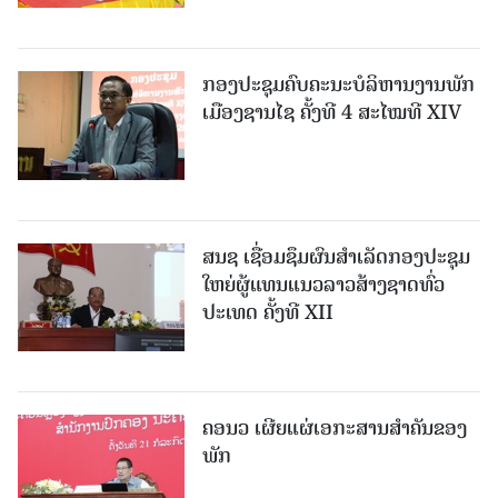
ກອງປະຊຸມຄົບຄະນະບໍລິຫານງານພັກ
ເມືອງຊານ​ໄຊ ຄັ້ງທີ 4 ສະໄໝທີ XIV
ສນຊ ເຊື່ອມຊຶມຜົນສໍາເລັດກອງປະຊຸມ
ໃຫຍ່ຜູ້ແທນແນວລາວສ້າງຊາດທົ່ວ
ປະເທດ ຄັ້ງທີ XII
ຄອນວ ເຜີຍແຜ່ເອກະສານສໍາຄັນຂອງ
ພັກ