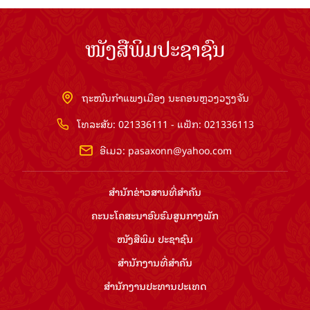
ໜັງສືພິມປະຊາຊົນ
ຖະໜົນກຳແພງເມືອງ ນະຄອນຫຼວງວຽງຈັນ
ໂທລະສັບ: 021336111 - ແຟັກ: 021336113
ອີເມວ:
pasaxonn@yahoo.com
ສຳ​ນັກ​ຂ່າວ​ສານ​ທີ່​ສຳ​ຄັນ​
ຄະນະໂຄສະນາອົບຮົມ​ສູນ​ກາງ​ພັກ
ໜັງສືພິມ ປະ​ຊາ​ຊົນ
ສຳ​ນັກ​ງານ​ທີ່​ສຳ​ຄັນ
ສຳ​ນັກ​ງານ​ປະ​ທານ​ປະ​ເທດ