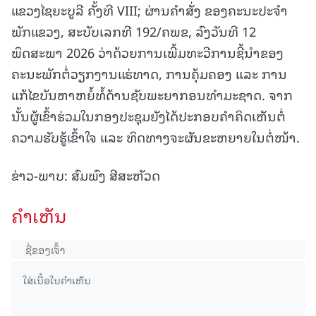
ແຂວງໄຊຍະບູລີ ຄັ້ງທີ VIII; ຜ່ານຄໍາສັ່ງ ຂອງຄະນະປະຈໍາ
ພັກແຂວງ, ສະບັບເລກທີ 192/ຄພຂ, ລົງວັນທີ 12
ພຶດສະພາ 2026 ວ່າດ້ວຍການເພີ້ມທະວີການຊີ້ນໍາຂອງ
ຄະນະພັກຕໍ່ວຽກງານແຮ່ທາດ, ການຄຸ້ມຄອງ ແລະ ການ
ແກ້ໄຂບັນຫາຫຍໍ້ທໍ້ດ້ານຊັບພະຍາກອນທໍາມະຊາດ. ຈາກ
ນັ້ນຜູ້ເຂົ້າຮ່ວມໃນກອງປະຊຸມຍັງໄດ້ປະກອບຄຳຄິດເຫັນຕໍ່
ຄວາມຮັບຮູ້ເຂົ້າໃຈ ແລະ ທິດທາງຈະຜັນຂະຫຍາຍໃນຕໍ່ໜ້າ.
ຂ່າວ-ພາບ: ສົມພົງ ສີສະຫັວດ
ຄໍາເຫັນ