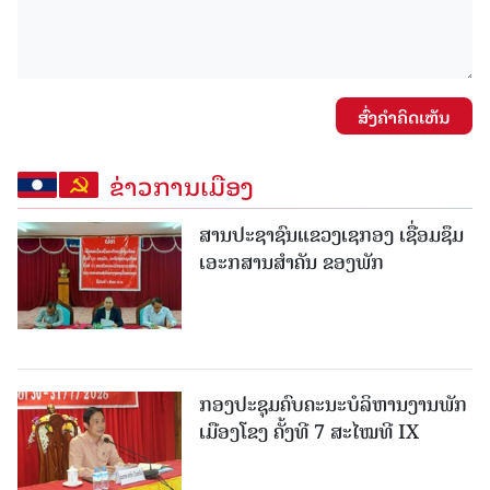
ສົ່ງຄໍາຄິດເຫັນ
ຂ່າວການເມືອງ
ສານປະຊາຊົນແຂວງເຊກອງ ເຊື່ອມຊຶມ
ເອະກສານສໍາຄັນ ຂອງພັກ
ກອງປະຊຸມຄົບຄະນະບໍລິຫານງານພັກ
ເມືອງໂຂງ ຄັ້ງທີ 7 ສະໄໝທີ IX