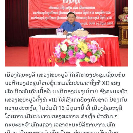
ເມືອງໄຊຍະບູລີ ແຂວງໄຊຍະບູລີ ໄດ້ຈັດກອງປະຊຸມເຊື່ອມຊຶມ
ມະຕິກອງປະຊຸມໃຫຍ່ຜູ້ແທນທົ່ວປະເທດຄັ້ງທີ XII ຂອງ
ພັກ ຕິດພັນກັບເນື້ອໃນມະຕິກອງປະຊຸມໃຫຍ່ ອົງຄະນະພັກ
ແຂວງໄຊຍະບູລີຄັ້ງທີ VIII ໃຫ້ຂົງເຂດປ້ອງກັນຊາດ-ປ້ອງກັນ
ຄວາມສະຫງົບ, ໃນວັນທີ 16 ມິຖຸນານີ້ ທີ່ ເມືອງໄຊຍະບູລີ
ໂດຍການເປັນປະທານຂອງສະຫາຍ ຄຳຫຼ້າ ຜິວວັນນາ
ຄະນະປະຈຳພັກແຂວງ ເລຂາຄະນະບໍລິຫານງານພັກ
ເມືອງ, ມີຄະນະປະຈຳພັກເມືອງ, ກຳມະການພັກເມືອງ,