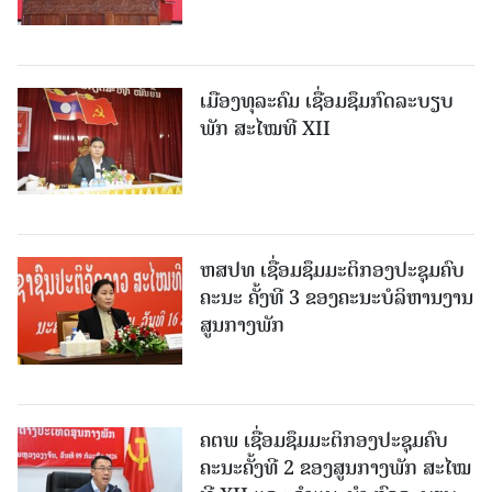
ເມືອງທຸລະຄົມ ເຊື່ອມຊຶມກົດລະບຽບ
ພັກ ສະໄໝທີ XII
ຫສປທ ເຊື່ອມຊຶມມະຕິກອງປະຊຸມຄົບ
ຄະນະ ຄັ້ງທີ 3 ຂອງຄະນະບໍລິຫານງານ
ສູນກາງພັກ
ຄຕພ ເຊື່ອມຊຶມມະຕິກອງປະຊຸມຄົບ
ຄະນະຄັ້ງທີ 2 ຂອງສູນກາງພັກ ສະໄໝ