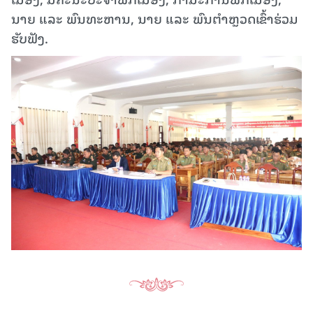
ນາຍ ແລະ ພົນທະຫານ, ນາຍ ແລະ ພົນຕຳຫຼວດເຂົ້າຮ່ວມ
ຮັບຟັງ.