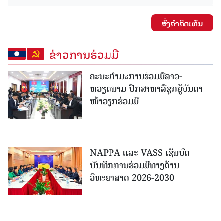
ສົ່ງຄໍາຄິດເຫັນ
ຂ່າວການຮ່ວມມື
ຄະນະກໍາມະການຮ່ວມມືລາວ-
ຫວຽດນາມ ປຶກສາຫາລືຊຸກຍູ້ບັນດາ
ໜ້າວຽກຮ່ວມມື
NAPPA ແລະ VASS ເຊັນບົດ
ບັນທຶກການຮ່ວມມືທາງດ້ານ
ວິທະຍາສາດ 2026-2030