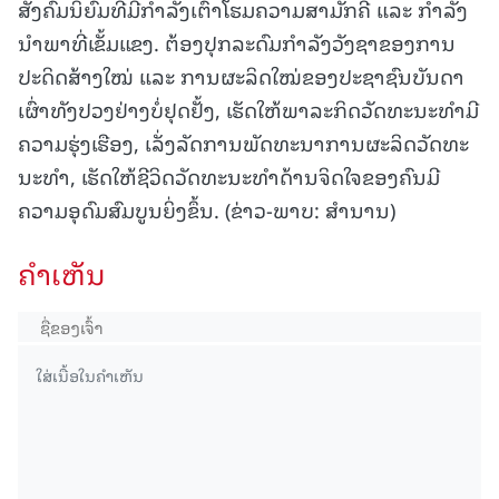
ສັງຄົມນິຍົມທີ່ມີກຳລັງເຕົ້າໂຮມຄວາມສາມັກຄີ ແລະ ກຳລັງ
ນໍາພາທີ່ເຂັ້ມແຂງ. ຕ້ອງປຸກລະດົມກຳລັງວັງຊາຂອງການ
ປະດິດສ້າງໃໝ່ ແລະ ການຜະລິດໃໝ່ຂອງປະຊາຊົນບັນດາ
ເຜົ່າທັງປວງຢ່າງບໍ່ຢຸດຢັ້ງ, ເຮັດໃຫ້ພາລະກິດວັດທະນະທໍາມີ
ຄວາມຮຸ່ງເຮືອງ, ເລັ່ງລັດການພັດທະນາການຜະລິດວັດທະ
ນະທໍາ, ເຮັດໃຫ້ຊີວິດວັດທະນະທໍາດ້ານຈິດໃຈຂອງຄົນມີ
ຄວາມອຸດົມສົມບູນຍິ່ງຂຶ້ນ. (ຂ່າວ-ພາບ: ສຳນານ)
ຄໍາເຫັນ