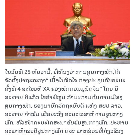
ໃນວັນທີ 25 ທັນວານີ້, ທີ່ຫ້ອງວ່າການສູນກາງພັກ,ໄດ້
ຈັດຕັ້ງປາຖະກະຖາ“ ເນື້ອໃນຈິດໃຈ ກອງປະ ຊຸມຄົບຄະນະ
ຄັ້ງທີ 4 ສະໄໝທີ XX ຂອງພັກກອມມູນິດຈີນ” ໂດຍ ມີ
ສະຫາຍ ກິແກ້ວ ໄຂຄຳພິທູນ ກຳມະການກົມການເມືອງ
ສູນກາງພັກ, ຮອງນາຍົກລັດຖະມົນຕີ ແຫ່ງ ສປປ ລາວ,
ສະຫາຍ ຄຳພັນ ເຜີຍຍະວົງ ຄະນະເລຂາທິການສູນກາງ
ພັກ, ຫົວໜ້າຄະນະໂຄສະນາອົບຮົມສູນກາງພັກ, ປະທານ
ສະພາທິດສະດີສູນກາງພັກ ແລະ ພາກສ່ວນທີ່ກ່ຽວຂ້ອງ