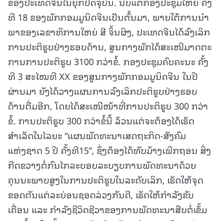
ຂອງປະເທດຈີນໃນຍຸກປັດຈຸບັນ. ນັບແຕ່ກອງປະຊຸມໃຫຍ່ ຄັ້ງ
ທີ 18 ຂອງພັກກອມມູນິດຈີນເປັນຕົ້ນມາ, ພາຍໃຕ້ການນໍາ
ພາຂອງເລຂາທິການໃຫຍ່ ສີ ຈິ້ນຜິງ, ປະເທດຈີນໄດ້ລົງເລິກ
ການປະຕິຮູບຢ່າງຮອບດ້ານ, ສູນກາງພັກໄດ້ສະເໜີມາດຕະ
ການການປະຕິຮູບ 3100 ກວ່າຂໍ້. ກອງປະຊຸມຄົບຄະນະ ຄັ້ງ
ທີ 3 ສະໄໝທີ XX ຂອງສູນກາງພັກກອມມູນິດຈີນ ໃນປີ
ຜ່ານມາ ຍັງໄດ້ວາງແຜນການລົງເລິກປະຕິຮູບຢ່າງຮອບ
ດ້ານຕື່ມອີກ, ໂດຍໄດ້ສະເໜີໜ້າທີ່ການປະຕິຮູບ 300 ກວ່າ
ຂໍ້. ການປະຕິຮູບ 300 ກວ່າຂໍ້ນີ້ ລ້ວນແຕ່ຈະຕ້ອງໄດ້ເຮັດ
ສຳເລັດໃນໄລຍະ “ແຜນພັດທະນາເສດຖະກິດ-ສັງຄົມ
ແຫ່ງຊາດ 5 ປີ ຄັ້ງທີ15”, ຊຶ່ງຕ້ອງໄດ້ທັບມ້າງເພີກຖອນ ສິ່ງ
ກີດຂວາງຕໍ່ກົນໄກລະບອບລະບຽບການພັດທະນາດ້ວຍ
ຄຸນນະພາບສູງໃນການປະຕິຮູບໃນລະດັບເລິກ, ເຮັດໃຫ້ຈຸດ
ຂອດຕັນແຕ່ລະບ່ອນຊອດລ່ວງກັນດີ, ເຮັດໃຫ້ກຳລັງຂັບ
ເຄື່ອນ ແລະ ກຳລັງຊີວິດຊີວາຂອງການພັດທະນາສືບຕໍ່ເຂັ້ມ