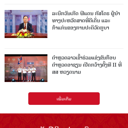
ລະນຶກວັນເກີດ ຟິແດນ ກັສໂຕຣ ຜູ້ນຳ
ທາງປະຫວັດສາດທີ່ດີເດັ່ນ ແລະ
ກ້າແກ່ນຂອງການປະຕິວັດກູບາ
ຕຳຫຼວດລາວເຂົ້າຮ່ວມແຂ່ງຂັນກ໊ອບ
ຕຳຫຼວດອາຊຽນ ເປີດກວ້າງຄັ້ງທີ II ທີ່
ສສ ຫວຽດນາມ
ເພີ່ມເຕີມ