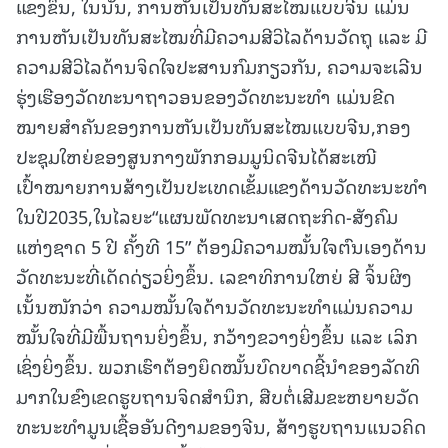
ແຂງຂຶ້ນ, ໃນນັ້ນ, ການຫັນເປັນທັນສະໄໝແບບຈີນ ແມ່ນ
ການຫັນເປັນທັນສະໄໝທີ່ມີຄວາມສີວິໄລດ້ານວັດຖຸ ແລະ ມີ
ຄວາມສີວິໄລດ້ານຈິດໃຈປະສານກົມກຽວກັນ, ຄວາມຈະເລີນ
ຮຸ່ງເຮືອງວັດທະນາຖາວອນຂອງວັດທະນະທໍາ ແມ່ນຂີດ
ໝາຍສໍາຄັນຂອງການຫັນເປັນທັນສະໄໝແບບຈີນ,ກອງ
ປະຊຸມໃຫຍ່ຂອງສູນກາງພັກກອມມູນິດຈີນໄດ້ສະເໜີ
ເປົ້າໝາຍການສ້າງເປັນປະເທດເຂັ້ມແຂງດ້ານວັດທະນະທໍາ
ໃນປີ2035,ໃນໄລຍະ“ແຜນພັດທະນາເສດຖະກິດ-ສັງຄົມ
ແຫ່ງຊາດ 5 ປີ ຄັ້ງທີ 15” ຕ້ອງມີຄວາມໝັ້ນໃຈຕົນເອງດ້ານ
ວັດທະນະທີ່ເດັດດ່ຽວຍິ່ງຂຶ້ນ. ເລຂາທິການໃຫຍ່ ສີ ຈິ້ນຜິງ
ເນັ້ນໜັກວ່າ ຄວາມໝັ້ນໃຈດ້ານວັດທະນະທໍາແມ່ນຄວາມ
ໝັ້ນໃຈທີ່ມີພື້ນຖານຍິ່ງຂຶ້ນ, ກວ້າງຂວາງຍິ່ງຂຶ້ນ ແລະ ເລິກ
ເຊິ່ງຍິ່ງຂຶ້ນ. ພວກເຮົາຕ້ອງຍຶດໝັ້ນບົດບາດຊີ້ນໍາຂອງລັດທິ
ມາກໃນຂົງເຂດຮູບຖານຈິດສໍານຶກ, ສືບຕໍ່ເສີມຂະຫຍາຍວັດ
ທະນະທໍາມູນເຊື້ອອັນດີງາມຂອງຈີນ, ສ້າງຮູບຖານແນວຄິດ