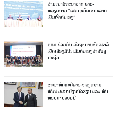
ສຳມະນາວິທະຍາສາດ ລາວ-
ຫວຽດນາມ “ເສດຖະກິດເອກະລາດ
ເປັນເຈົ້າຕົນເອງ”
ສສກ ຮ່ວມກັບ ລັດຖະບານອົສຕຣາລີ
ເປີດເຄື່ອງມືປະເມີນຕົນເອງສຳລັບຄູ
ປະຖົມ
ສະພາທິດສະດີລາວ-ຫວຽດນາມ
ພົບປະແລກປ່ຽນບົດຮຽນ ແລະ ທົບ
ທວນການຮ່ວມມື