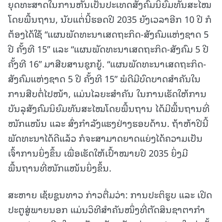
ຍຸດທະສາດໃນການຫັນເປັນປະເທດສັງຄົມນິຍົມທັນສະໄໝ
ໂດຍພື້ນຖານ, ນັບແຕ່່ນີ້ຮອດປີ 2035 ຍັງເວລາອີກ 10 ປີ ກໍ
ຕ້ອງໄດ້ໃຊ້ “ແຜນພັດທະນາເສດຖະກິດ-ສັງຄົມແຫ່ງຊາດ 5
ປີ ຄັ້ງທີ 15” ແລະ “ແຜນພັດທະນາເສດຖະກິດ-ສັງຄົມ 5 ປີ
ຄັ້ງທີ 16” ມາສືບສານຊຸກຍູ້. “ແຜນພັດທະນາເສດຖະກິດ-
ສັງຄົມແຫ່ງຊາດ 5 ປີ ຄັ້ງທີ 15” ພໍດີມີບົດບາດສໍາຄັນໃນ
ການສືບຕໍ່ໄປໜ້າ, ແມ່ນໄລຍະສໍາຄັນ ໃນການເຮັດໃຫ້ການ
ບັນລຸສັງຄົມນິຍົມທັນສະໄໝໂດຍພື້ນຖານ ໄດ້ມີພື້ນຖານທີ່
ໜັກແໜ້ນ ແລະ ສົ່ງກຳລັງແຮງຢ່າງຮອບດ້ານ. ຖ້າຫ້າປີນີ້
ພັດທະນາໄດ້ດີແລ້ວ ກໍຈະສາມາດຍາດແຍ່ງໄດ້ຄວາມເປັນ
ເຈົ້າການຍິ່ງຂຶ້ນ ເພື່ອເຮັດໃຫ້ເປົ້າໝາຍປີ 2035 ຍິ່ງມີ
ພື້ນຖານທີ່ໜັກແໜ້ນຍິ່ງຂຶ້ນ.
ສະຫາຍ ເຊ້ຍຊູນທາວ ກ່າວຕື່ມວ່າ: ການປະຕິຮູບ ແລະ ເປີດ
ປະຕູສູ່ພາຍນອກ ແມ່ນວິທີສໍາຄັນໜຶ່ງທີ່ຕັດສິນຊາຕາກໍາ