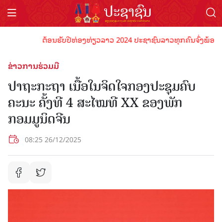
ຕ້ອນຮັບປີທ່ອງທ່ຽວລາວ 2024 ປະຊາຊົນລາວທຸກຄົນຈົ່ງພ້ອມເປັນເຈົ
ຂ່າວການຮ່ວມມື
ປາຖະກະຖາ ເນື້ອໃນຈິດໃຈກອງປະຊຸມຄົບ
ຄະນະ ຄັ້ງທີ 4 ສະໄໝທີ XX ຂອງພັກ
ກອມມູນິດຈີນ
08:25 26/12/2025