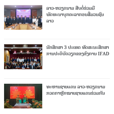
ລາວ-ຫວຽດ​ນາມ ສືບ​ຕໍ່​ຮ່ວມ​ມື
ພັດທະນາບຸກຄະລາກອນສື່ມວນຊົນ
ລາວ
ນັກສຶກສາ 3 ປະເທດ ທັດ​ສະ​ນະ​ສຶກ​ສາ
ການປະຕິບັດວຽກຂອງອົງການ IFAD
ທະຫານຊາຍເເດນ ລາວ-ຫວຽດນາມ
ກວດກາຫຼັກໝາຍຊາຍແດນຮ່ວມກັນ