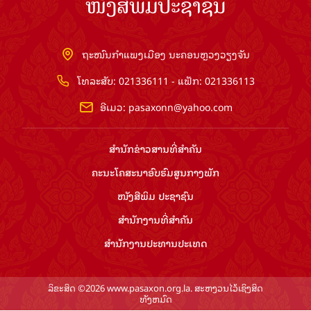
ໜັງສືພິມປະຊາຊົນ
ຖະໜົນກຳແພງເມືອງ ນະຄອນຫຼວງວຽງຈັນ
ໂທລະສັບ: 021336111 - ແຟັກ: 021336113
ອີເມວ:
pasaxonn@yahoo.com
ສຳ​ນັກ​ຂ່າວ​ສານ​ທີ່​ສຳ​ຄັນ​
ຄະນະໂຄສະນາອົບຮົມ​ສູນ​ກາງ​ພັກ
ໜັງສືພິມ ປະ​ຊາ​ຊົນ
ສຳ​ນັກ​ງານ​ທີ່​ສຳ​ຄັນ
ສຳ​ນັກ​ງານ​ປະ​ທານ​ປະ​ເທດ
ລິຂະສິດ ©2026 www.pasaxon.org.la. ສະຫງວນໄວ້ເຊິງສິດ
ທັງຫມົດ