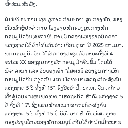
ເຂົ້າຮ່ວມຮັບຟັງ.
ໃນພິທີ ສະຫາຍ ເຊຍ ຊູທາວ ກຳມະການສູນກາງພັກ, ຮອງ
ຫົວໜ້າຜູ້ປະຈຳການ ໂຮງຮຽນພັກຂອງສູນກາງພັກ
ກອມມູນິດຈີນ(ສະຖາບັນການປົກຄອງແຫ່ງຊາດປົກຄອງ
ແຫ່ງຊາດ)ໄດ້ຍົກໃຫ້ເຫັນວ່າ: ເດືອນຕຸລາ ປີ 2025 ຜ່ານມາ,
ພັກກອມມູນິດຈີນ ໄດ້ເປີດກອງປະຊຸມຄົບຄະນະຄັ້ງທີ 4
ສະໄໝ XX ຂອງສູນກາງພັກກອມມູນິດຈີນຂຶ້ນ ໂດຍໄດ້
ພິຈາລະນາ ແລະ ຮັບຮອງເອົາ “ຂໍ້ສະເໜີ ຂອງສູນກາງພັກ
ກອມມູນິດຈີນ ກ່ຽວກັບ ແຜນພັດທະນາເສດຖະກິດ-ສັງຄົມ
ແຫ່ງຊາດ 5 ປີ ຄັ້ງທີ 15”, ຊຶ່ງປີໜ້ານີ້, ປະເທດຈີນຈະກ້າວ
ເຂົ້າສູ່ໄລຍະ “ແຜນພັດທະນາເສດຖະກິດ-ສັງຄົມແຫ່ງຊາດ 5
ປີ ຄັ້ງທີ 15”, ຊຶ່ງແຜນພັດທະນາເສດຖະກິດ-ສັງຄົມ
ແຫ່ງຊາດ 5 ປີ ຄັ້ງທີ 15 ນີ້ ມີບົດບາດສໍາຄັນພິເສດຫຼາຍ.
ກອງປະຊຸມໃຫຍ່ຂອງພັກກອມມູນິດຈີນໄດ້ກໍານົດເປົ້າໝາຍ