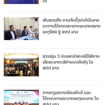
ໄຕ
ທົບທວນຄືນ ການຈັດຕັ້ງປະຕິບັດມາດ
ຕະການໂຕ້ຕອບສະພາບພະຍາດໝາກ
ແດງໃຫຍ່ ຢູ່ ສປປ ລາວ
ຊາວໜຸ່ມ 3 ປະເທດນຳສະເໜີວິທີການ
ພັດທະນາກະສິກຳແບບຍືນຍົງ ໃນ
ສປປ ລາວ
ການກຽມຄວາມພ້ອມຮັບມື ແລະ
ໂຕ້ຕອບການລະບາດຂອງພະຍາດ ໃນ
ສປປ ລາວ