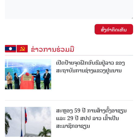
ສົ່ງຄໍາຄິດເຫັນ
ຂ່າວການຮ່ວມມື
ເປີດປ້າຍຈຸດຝຶກອົບຮົມຢູ່ລາວ ຂອງ
ສະຖາບັນການຊ່າງແຂວງຢູນນານ
ສະຫຼອງ 59 ປີ ການສ້າງຕັ້ງອາຊຽນ
ແລະ 29 ປີ ສປປ ລາວ ເຂົ້າເປັນ
ສະມາຊິກອາຊຽນ