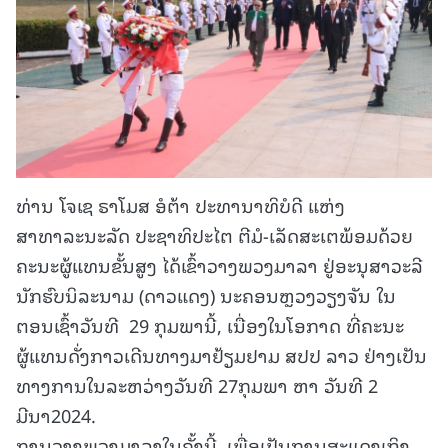
ທ່ານ ໂຈເຊ ຣາໂມສ ອໍຕ້າ ປະທານາທິບໍດີ ແຫ່ງ
ສາທາລະນະລັດ ປະຊາທິປະໄຕ ຕີມໍ-ເລັດສະເຕພ້ອມດ້ວຍ
ຄະນະຜູ້ແທນຂັ້ນສູງ ໄດ້ເຂົ້າວາງພວງມາລາ ຢູ່ອະນຸສາວະລີ
ນັກຮົບນິລະນາມ (ດາວແດງ) ນະຄອນຫຼວງວຽງຈັນ ໃນ
ຕອນເຊົ້າວັນທີ 29 ກຸມພານີ້, ເນື່ອງໃນໂອກາດ ທີ່ຄະນະ
ຜູ້ແທນດັ່ງກາວເດີນທາງມາຢ້ຽມຢາມ ສປປ ລາວ ຢ່າງເປັນ
ທາງການໃນລະຫວ່າງວັນທີ 27ກຸມພາ ຫາ ວັນທີ 2
ມີນາ2024.
ການວາງພວງມາລາໃນຄັ້ງນີ້, ເພື່ອເປັນການສະແດງເຖິງ