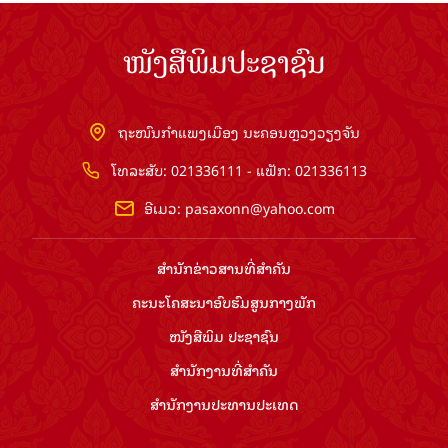
ໜັງສືພິມປະຊາຊົນ
ຖະໜົນກຳແພງເມືອງ ນະຄອນຫຼວງວຽງຈັນ
ໂທລະສັບ: 021336111 - ແຟັກ: 021336113
ອີເມວ:
pasaxonn@yahoo.com
ສຳ​ນັກ​ຂ່າວ​ສານ​ທີ່​ສຳ​ຄັນ​
ຄະນະໂຄສະນາອົບຮົມ​ສູນ​ກາງ​ພັກ
ໜັງສືພິມ ປະ​ຊາ​ຊົນ
ສຳ​ນັກ​ງານ​ທີ່​ສຳ​ຄັນ
ສຳ​ນັກ​ງານ​ປະ​ທານ​ປະ​ເທດ