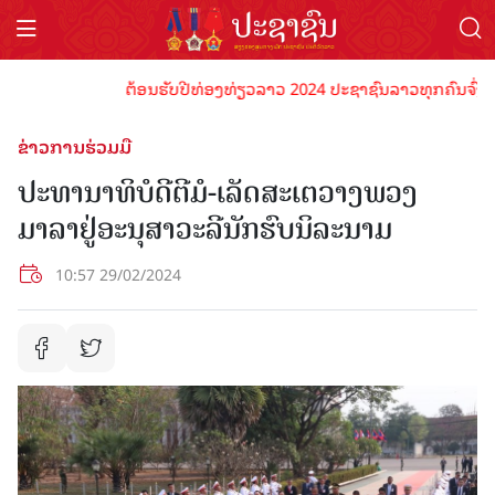
ຕ້ອນຮັບປີທ່ອງທ່ຽວລາວ 2024 ປະຊາຊົນລາວທຸກຄົນຈົ່ງພ້ອມເປ
ຂ່າວການຮ່ວມມື
ປະທານາທິບໍດີຕີມໍ-ເລັດສະເຕວາງພວງ
ມາລາຢູ່ອະນຸສາວະລີນັກຮົບນິລະນາມ
10:57 29/02/2024