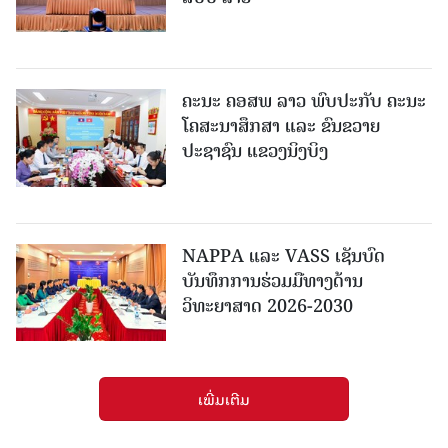
ຄະນະ ຄອສພ ລາວ ພົບປະກັບ ຄະນະ
ໂຄສະນາສຶກສາ ແລະ ຂົນຂວາຍ
ປະຊາຊົນ ແຂວງນິງບິງ
NAPPA ແລະ VASS ເຊັນບົດ
ບັນທຶກການຮ່ວມມືທາງດ້ານ
ວິທະຍາສາດ 2026-2030
ເພີ່ມເຕີມ