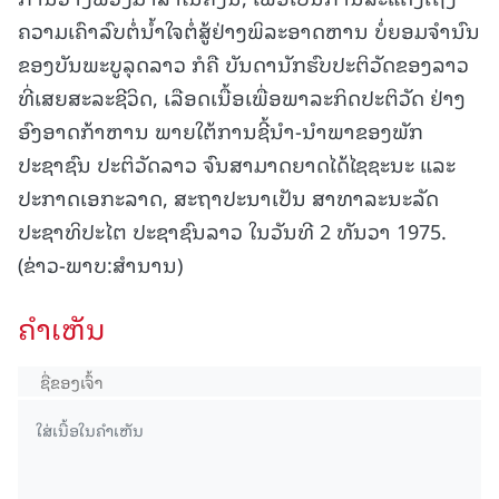
ຄວາມເຄົາລົບຕໍ່ນໍ້າໃຈຕໍ່ສູ້ຢ່າງພິລະອາດຫານ ບໍ່ຍອມຈຳນົນ
ຂອງບັນພະບູລຸດລາວ ກໍຄື ບັນດານັກຮົບປະຕິວັດຂອງລາວ
ທີ່ເສຍສະລະຊີວິດ, ເລືອດເນື້ອເພື່ອພາລະກິດປະຕິວັດ ຢ່າງ
ອົງອາດກ້າຫານ ພາຍໃຕ້ການຊີ້ນຳ-ນຳພາຂອງພັກ
ປະຊາຊົນ ປະຕິວັດລາວ ຈົນສາມາດຍາດໄດ້ໄຊຊະນະ ແລະ
ປະກາດເອກະລາດ, ສະຖາປະນາເປັນ ສາທາລະນະລັດ
ປະຊາທິປະໄຕ ປະຊາຊົນລາວ ໃນວັນທີ 2 ທັນວາ 1975.
(ຂ່າວ-ພາບ:ສຳນານ)
ຄໍາເຫັນ