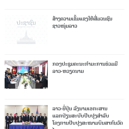
ສ້າງຄວາມເຂັ້ມແຂງໃຫ້ສື່ມວນຊົນ
ຊາວໜຸ່ມລາວ
ກອງປະຊຸມຄະນະກຳມະການຮ່ວມມື
ລາວ-ຫວຽດນາມ
ລາວ-ຍີ່ປຸ່ນ ລົງນາມເອກະສານ
ແລກປ່ຽນສະບັບປັບປຸງສໍາລັບ
ໂຄງການປັບປຸງສະໜາມບິນສາກົນວັດ